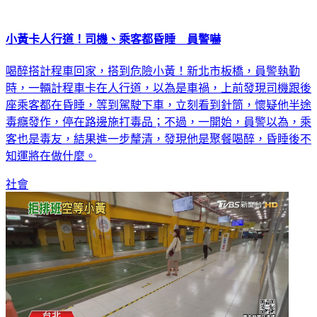
小黃卡人行道！司機、乘客都昏睡 員警嚇
喝醉搭計程車回家，搭到危險小黃！新北市板橋，員警執勤
時，一輛計程車卡在人行道，以為是車禍，上前發現司機跟後
座乘客都在昏睡，等到駕駛下車，立刻看到針筒，懷疑他半途
毒癮發作，停在路邊施打毒品；不過，一開始，員警以為，乘
客也是毒友，結果進一步釐清，發現他是聚餐喝醉，昏睡後不
知運將在做什麼。
社會