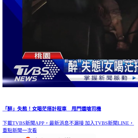
「醉」失態！女喝茫搭計程車 甩門還嗆司機
下載TVBS新聞APP，最新消息不漏接
加入TVBS新聞LINE，
重點新聞一次看