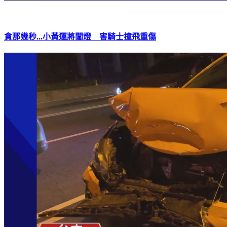
貪那幾秒...小黃運將闖燈 害騎士撞飛重傷