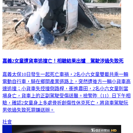
嘉義2女童遭貨車追撞亡！相驗結果出爐 駕駛涉過失致死
嘉義太保10日發生一起死亡車禍，2名小六女童雙載共乘一輛
電動自行車，騎在鄉間產業道路上，突然遭後方一輛小貨車高
速追撞；小貨車失控撞倒路桿，衝進農田，2名小六女童則當
場身亡，貨車上的正副駕駛受傷送醫。檢警昨（11）日下午相
驗，確認2女童身上多處骨折創傷性休克死亡，將貨車駕駛阮
男依過失致死罪嫌送辦。
社會