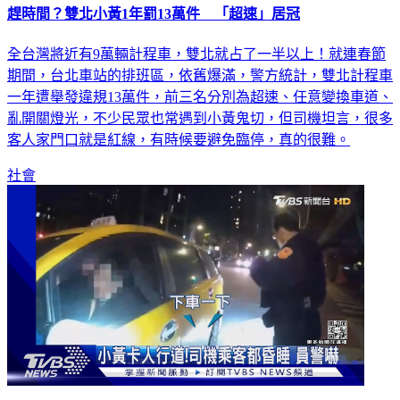
趕時間？雙北小黃1年罰13萬件 「超速」居冠
全台灣將近有9萬輛計程車，雙北就占了一半以上！就連春節
期間，台北車站的排班區，依舊爆滿，警方統計，雙北計程車
一年遭舉發違規13萬件，前三名分別為超速、任意變換車道、
亂開關燈光，不少民眾也常遇到小黃鬼切，但司機坦言，很多
客人家門口就是紅線，有時候要避免臨停，真的很難。
社會