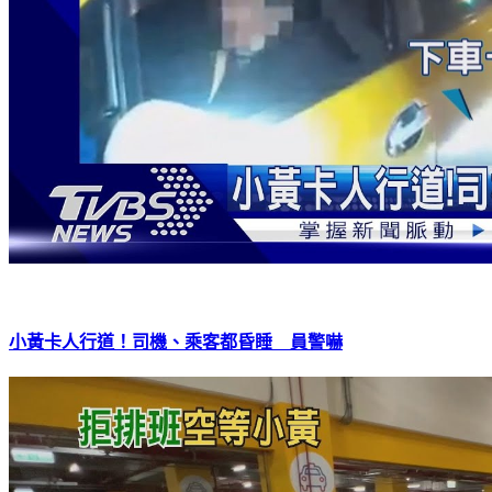
小黃卡人行道！司機、乘客都昏睡 員警嚇