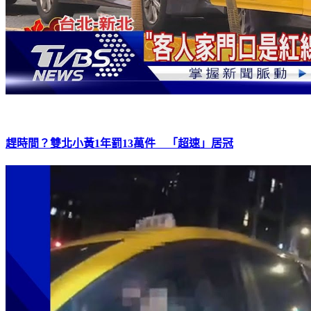
趕時間？雙北小黃1年罰13萬件 「超速」居冠