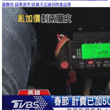
何潤東、曹佑寧獨家專訪搶先看
8月緣分排行榜 這星座遇見心
靈夥伴
超準測字!這輩子正緣何時會出現