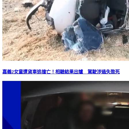
嘉義2女童遭貨車追撞亡！相驗結果出爐 駕駛涉過失致死