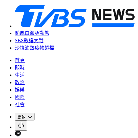
颱風白海豚動態
SBS歌謠大戰
沙拉油致癌物超標
首頁
即時
生活
政治
娛樂
國際
社會
更多