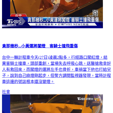
貪那幾秒...小黃運將闖燈 害騎士撞飛重傷
台中一輛計程車今天(27日)凌晨2點多，行經路口闖紅燈，結
果害騎士撞車，頭部重創，當場失去呼吸心跳，送醫搶救幸好
人有救回來，而闖燈的運將左手也骨折，車禍當下他也打給兒
子，說到自己綠燈剛起步，但警方調閱監視器發現，當時計程
車這邊的號誌根本還沒變燈。
社會