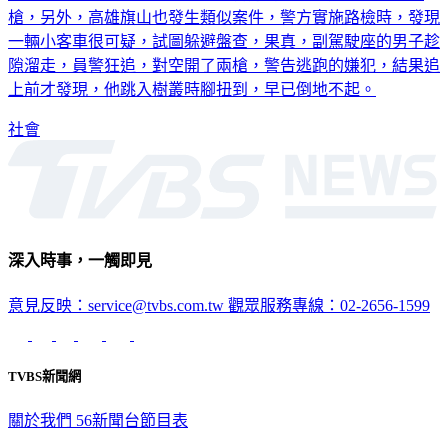
台南永康半夜驚傳槍響，原來是警方為了抓捕通緝犯對空鳴
槍，另外，高雄旗山也發生類似案件，警方實施路檢時，發現
一輛小客車很可疑，試圖躲避盤查，果真，副駕駛座的男子趁
隙溜走，員警狂追，對空開了兩槍，警告逃跑的嫌犯，結果追
上前才發現，他跳入樹叢時腳扭到，早已倒地不起。
社會
深入時事，一觸即見
意見反映：service@tvbs.com.tw
觀眾服務專線：02-2656-1599
TVBS新聞網
關於我們
56新聞台節目表