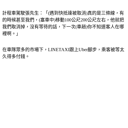
畢竟計程車駕駛，每天就是靠跑里程跟趟數在賺錢。
計程車駕駛張先生：「(遇到快抵達被取消)真的是三條線，有
的時候甚至我們，(塞車中)移動100公尺200公尺左右，他就把
我們取消掉，沒有等待的話，下一次(車趟)你不知道客人在哪
裡啊。」
在車隊眾多的市場下，LINETAXI跟上Uber腳步，乘客被等太
久得多付錢。