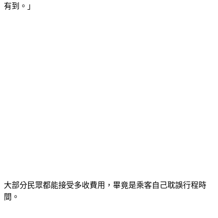
錢)的話，我心甘情願，因為你本身跟他約定的時間，你還沒
有到。」
大部分民眾都能接受多收費用，畢竟是乘客自己耽誤行程時
間。