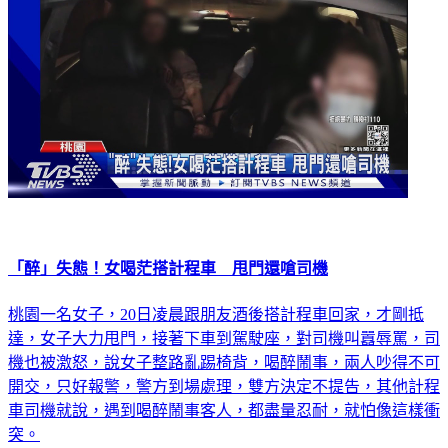
「醉」失態！女喝茫搭計程車 甩門還嗆司機
桃園一名女子，20日凌晨跟朋友酒後搭計程車回家，才剛抵
達，女子大力甩門，接著下車到駕駛座，對司機叫囂辱罵，司
機也被激怒，說女子整路亂踢椅背，喝醉鬧事，兩人吵得不可
開交，只好報警，警方到場處理，雙方決定不提告，其他計程
車司機就說，遇到喝醉鬧事客人，都盡量忍耐，就怕像這樣衝