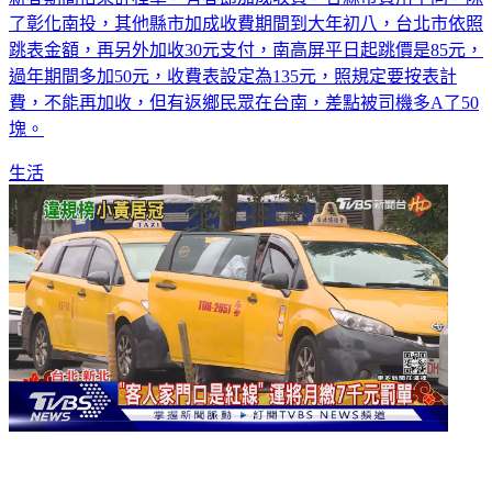
新春期間搭乘計程車，有春節加成收費，各縣市費用不同，除
了彰化南投，其他縣市加成收費期間到大年初八，台北市依照
跳表金額，再另外加收30元支付，南高屏平日起跳價是85元，
過年期間多加50元，收費表設定為135元，照規定要按表計
費，不能再加收，但有返鄉民眾在台南，差點被司機多A了50
塊。
生活