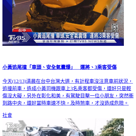
小黃追尾撞「車頭、安全氣囊爆」 運將、3乘客受傷
今天(12/13)清晨在台中台灣大道，有計程車沒注意車前狀況，
追撞前車，造成小黃司機跟車上3名乘客都受傷，還好只是輕
傷沒大礙，另外在彰化和美，有駕駛目擊一位小朋友，突然衝
到路中央，還好當時車速不快，及時煞車，才沒造成危險。
社會