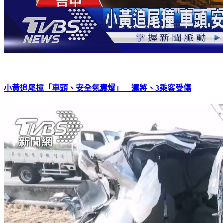
小黃追尾撞「車頭、安全氣囊爆」 運將、3乘客受傷