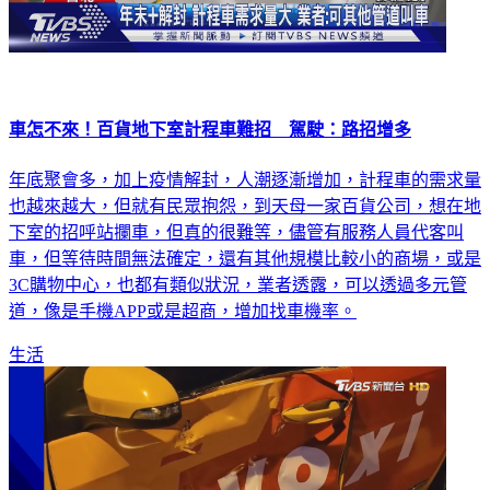
車怎不來！百貨地下室計程車難招 駕駛：路招增多
年底聚會多，加上疫情解封，人潮逐漸增加，計程車的需求量
也越來越大，但就有民眾抱怨，到天母一家百貨公司，想在地
下室的招呼站攔車，但真的很難等，儘管有服務人員代客叫
車，但等待時間無法確定，還有其他規模比較小的商場，或是
3C購物中心，也都有類似狀況，業者透露，可以透過多元管
道，像是手機APP或是超商，增加找車機率。
生活