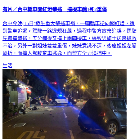
有片／台中轎車闖紅燈肇逃 撞機車釀1死2重傷
台中今晚(15日)發生重大肇逃車禍，一輛轎車逆向闖紅燈，遭
到警車追逐，駕駛一路違規狂飆，過程中警方放棄追趕，駕駛
先擦撞肇逃，五分鐘後又撞上兩輛機車，導致男騎士送醫搶救
不治，另外一對姐妹雙雙重傷，妹妹意識不清，後座姐姐左腳
骨折，而撞人駕駛棄車逃逸，而警方全力追捕中。
生活