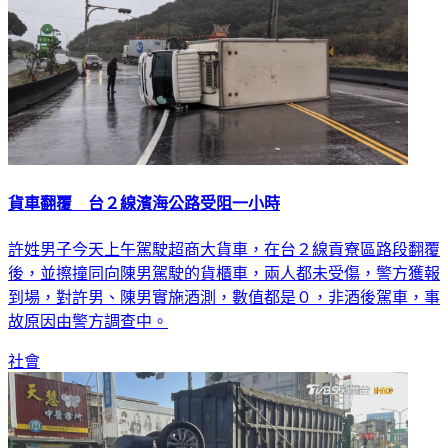
貨車翻覆 台２線濱海公路受阻一小時
許姓男子今天上午駕駛超商大貨車，在台２線貢寮區路段翻覆
後，並擦撞同向陳男駕駛的貨櫃車，兩人都未受傷，警方獲報
到場，對許男、陳男實施酒測，數值都是０，非酒後駕車，事
故原因由警方調查中。
社會