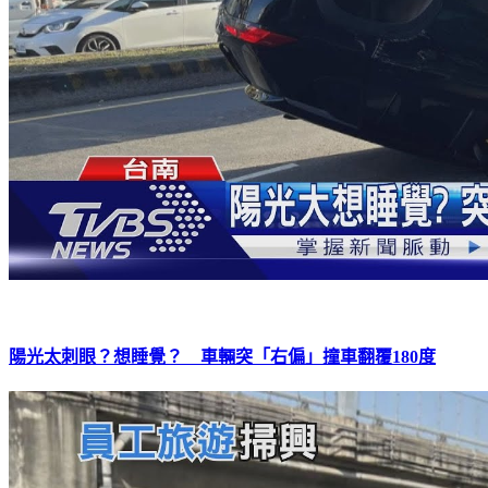
陽光太刺眼？想睡覺？ 車輛突「右偏」撞車翻覆180度