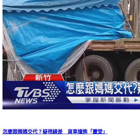
怎麼跟媽媽交代？疑視線差 貨車撞進「靈堂」