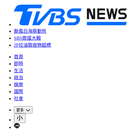
颱風白海豚動態
SBS歌謠大戰
沙拉油致癌物超標
首頁
即時
生活
政治
娛樂
國際
社會
更多