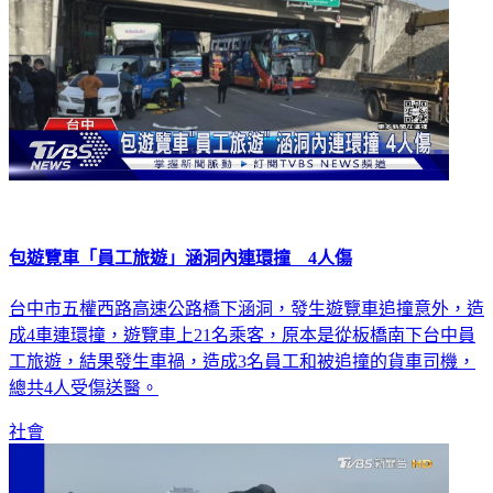
包遊覽車「員工旅遊」涵洞內連環撞 4人傷
台中市五權西路高速公路橋下涵洞，發生遊覽車追撞意外，造
成4車連環撞，遊覽車上21名乘客，原本是從板橋南下台中員
工旅遊，結果發生車禍，造成3名員工和被追撞的貨車司機，
總共4人受傷送醫。
社會