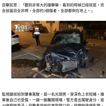
目擊民眾：「聽到非常大的撞擊聲，看到的時候已經就是，完
全就面目全非啊，全部的3個傷者，全部都倒在地上。」
監視器就拍到肇事駕駛，是一名光頭男，穿深色上衣短褲，撞
車後自己也受傷，一跛一跛離開現場，警方查出駕駛身分，是
49歲劉姓男子，目擊者說他從事發路口前，就開始違規亂闖，