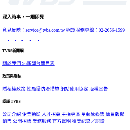
深入時事，一觸即見
意見反映：service@tvbs.com.tw
觀眾服務專線：02-2656-1599
TVBS新聞網
關於我們
56新聞台節目表
政策與隱私
隱私權政策
性騷擾防治措施
網站使用協定
版權宣告
認識 TVBS
公司介紹
企業動態
人才招募
主播專區
星藝象娛樂
節目版權
銷售
公開招標
業務服務
官方聲明
獲獎紀錄／認證