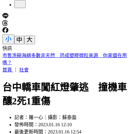
快訊
188萬《龍藏經》賣掉了！大戶不甩7折 店員爆「付現買原
價」
首頁
｜
社會
台中轎車闖紅燈肇逃 撞機車
釀2死1重傷
記者：羅一心｜攝影：蘇泰盈
發佈時間：2023.01.16 12:10
最後更新時間：2023.01.16 12:54