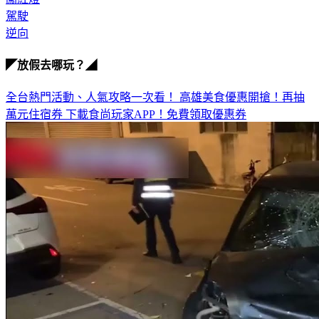
駕駛
逆向
◤放假去哪玩？◢
全台熱門活動、人氣攻略一次看！
高雄美食優惠開搶！再抽
萬元住宿券
下載食尚玩家APP！免費領取優惠券