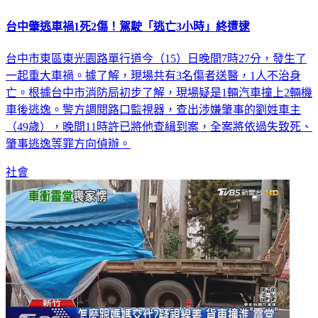
台中肇逃車禍1死2傷！駕駛「逃亡3小時」終遭逮
台中市東區東光園路單行道今（15）日晚間7時27分，發生了
一起重大車禍。據了解，現場共有3名傷者送醫，1人不治身
亡。根據台中市消防局初步了解，現場疑是1輛汽車撞上2輛機
車後逃逸。警方調閱路口監視器，查出涉嫌肇事的劉姓車主
（49歲），晚間11時許已將他查緝到案，全案將依過失致死、
肇事逃逸等罪方向偵辦。
社會