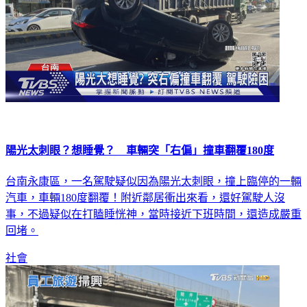
陽光太刺眼？想睡覺？ 車輛突「右偏」撞車翻覆180度
台南永康區，一名駕駛疑似因為陽光太刺眼，撞上臨停的一輛
汽車，車輛180度翻覆！附近鄰居衝出來看，還好駕駛人沒
事，不過疑似在打瞌睡恍神，當時接近下班時間，還造成嚴重
回堵。
社會