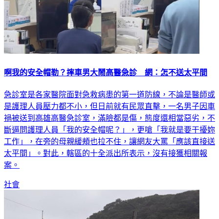
啊我的安全帽勒？摔車男大鬧高醫急診 網：怎不送太平間
急診室是各家醫院面對急救病患的第一道防線，不論是醫師或
是護理人員壓力都不小，但日前就有民眾直擊，一名男子因車
禍被送到高雄高醫急診室，滿臉都是傷，態度還相當惡劣，不
斷逼問護理人員「我的安全帽呢？」，更嗆「我就是要干擾妳
工作」，在旁的母親緩頰也拉不住，讓網友大罵「應該直接送
太平間」。對此，轄區的十全派出所表示，沒有接獲相關報
案。
社會