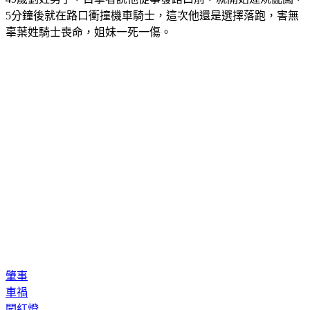
5分鐘後就在路口衝撞機車騎士，這次他還是選擇落跑，害無
辜葉姓騎士喪命，姐妹一死一傷。
肇事
車禍
闖紅燈