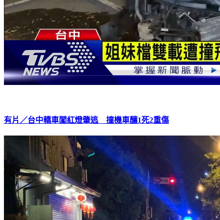
有片／台中轎車闖紅燈肇逃 撞機車釀1死2重傷