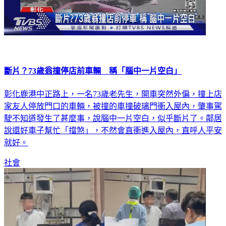
斷片？73歲翁撞停店前車輛 稱「腦中一片空白」
彰化鹿港中正路上，一名73歲老先生，開車突然外偏，撞上店
家友人停放門口的車輛，被撞的車撞破璃門衝入屋內，肇事駕
駛不知道發生了甚麼事，說腦中一片空白，似乎斷片了。鄰居
說還好車子幫忙「擋煞」，不然會直衝進入屋內，直呼人平安
就好。
社會