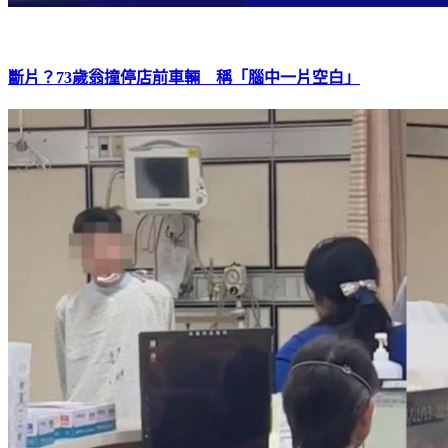
斷片？73歲翁撞停店前車輛 稱「腦中一片空白」