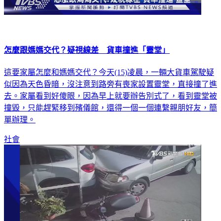
怎麼跟媽媽交代？疑視線差 貨車撞進「靈堂」
這要家屬怎麼和媽媽交代？今天(15)凌晨，一輛大貨車駕駛疑
似因為天色昏暗，沒注意到路旁有喪家設置靈堂，直接撞了進
去。家屬看到好傻眼，因為早上就要辦告別式了，看到靈堂被
撞毀，只能趕緊移到殯儀館，還得一個一個連繫親朋好友，簡
單辦理。
社會