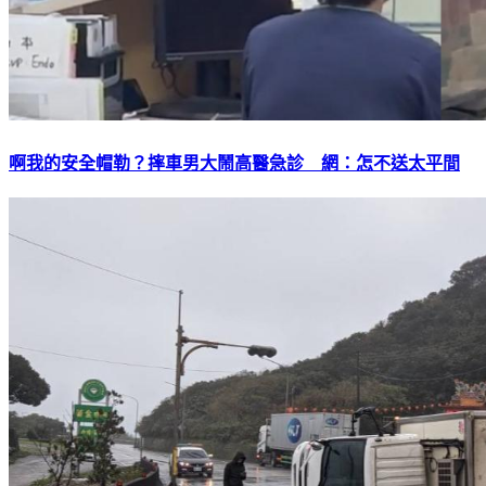
啊我的安全帽勒？摔車男大鬧高醫急診 網：怎不送太平間