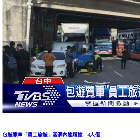
包遊覽車「員工旅遊」涵洞內連環撞 4人傷