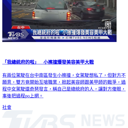
「我總統府的啦」 小擦撞爆發美容美甲大戰
有兩位駕駛在台中南區發生小擦撞，女駕駛想私了，但對方不
願意，雙方竟開始互嗆職業，掀起美容師跟美甲師的戰爭，過
程中女駕駛還奇琶發言，稱自己是總統府的人，讓對方傻眼，
事後把過程po上網。
社會