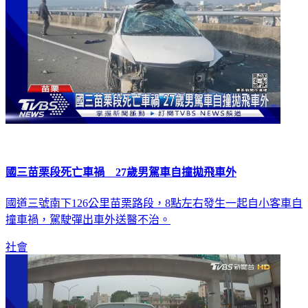
國三苗栗段死亡車禍 27歲男駕車自撞拋飛車外
國道三號南下126公里苗栗路段，8點左右發生一起自小客車自
撞車禍，駕駛彈出車外送醫不治。
社會