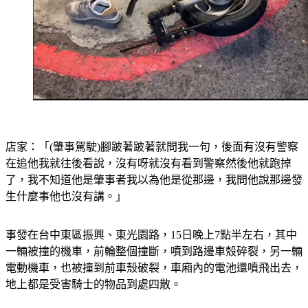
店家：「(肇事駕駛)腳跛著跛著就問我一句，後面有沒有警察
在追他我就往後看說，沒有呀就沒有看到警察然後他就跑掉
了，我不知道他是肇事者我以為他是從那邊，我問他說那邊發
生什麼事他也沒有講。」
事發在台中東區振興、東光園路，15日晚上7點半左右，其中
一輛被撞的機車，前輪整個撞斷，噴到路邊車殼碎裂，另一輛
電動機車，也被撞到前車殼破裂，車廂內的電池還噴飛出去，
地上都是受害騎士的物品到處四散。