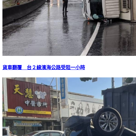
貨車翻覆 台２線濱海公路受阻一小時