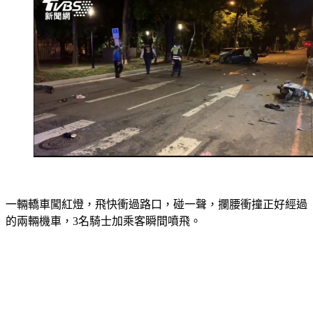
一輛轎車闖紅燈，飛快衝過路口，碰一聲，攔腰衝撞正好經過
的兩輛機車，3名騎士加乘客瞬間噴飛。