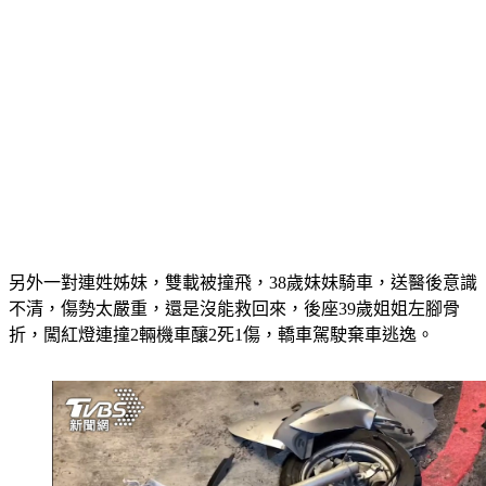
另外一對連姓姊妹，雙載被撞飛，38歲妹妹騎車，送醫後意識
不清，傷勢太嚴重，還是沒能救回來，後座39歲姐姐左腳骨
折，闖紅燈連撞2輛機車釀2死1傷，轎車駕駛棄車逃逸。