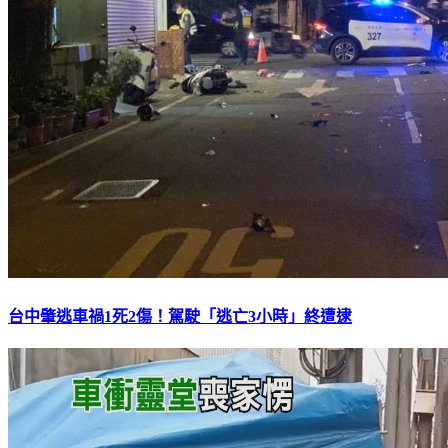
台中肇逃車禍1死2傷！駕駛「逃亡3小時」終遭逮