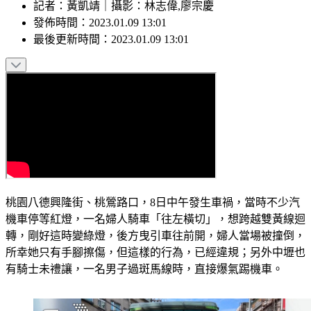
記者
：
黃凱靖
｜
攝影
：
林志偉,廖宗慶
發佈時間：
2023.01.09 13:01
最後更新時間：
2023.01.09 13:01
桃園八德興隆街、桃鶯路口，8日中午發生車禍，當時不少汽
機車停等紅燈，一名婦人騎車「往左橫切」，想跨越雙黃線迴
轉，剛好這時變綠燈，後方曳引車往前開，婦人當場被撞倒，
所幸她只有手腳擦傷，但這樣的行為，已經違規；另外中壢也
有騎士未禮讓，一名男子過斑馬線時，直接爆氣踢機車。