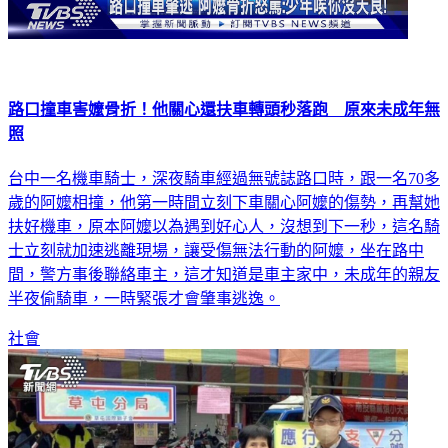
路口撞車害嬤骨折！他關心還扶車轉頭秒落跑 原來未成年無
照
台中一名機車騎士，深夜騎車經過無號誌路口時，跟一名70多
歲的阿嬤相撞，他第一時間立刻下車關心阿嬤的傷勢，再幫她
扶好機車，原本阿嬤以為遇到好心人，沒想到下一秒，這名騎
士立刻就加速逃離現場，讓受傷無法行動的阿嬤，坐在路中
間，警方事後聯絡車主，這才知道是車主家中，未成年的親友
半夜偷騎車，一時緊張才會肇事逃逸。
社會