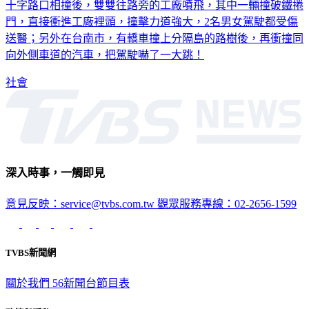
十字路口相撞後，雙雙往路旁的工廠噴飛，其中一輛撞破鐵捲
門，直接衝進工廠裡頭，撞擊力道強大，2名男女駕駛都受傷
送醫；另外在台南市，有轎車撞上分隔島的路樹後，再衝撞同
向外側車道的汽車，把駕駛嚇了一大跳！
社會
深入時事，一觸即見
意見反映：service@tvbs.com.tw
觀眾服務專線：02-2656-1599
TVBS新聞網
關於我們
56新聞台節目表