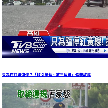
只為在紅線違停？「掀引擎蓋、放三角錐」假裝故障