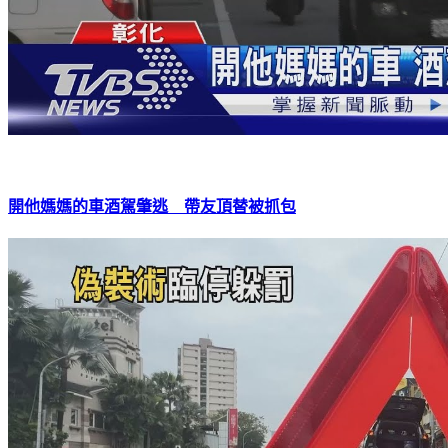
開他媽媽的車酒駕肇逃 帶友頂替被抓包