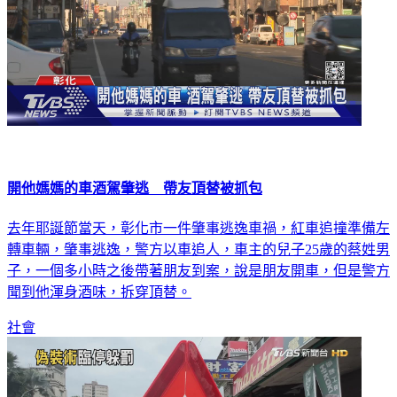
開他媽媽的車酒駕肇逃 帶友頂替被抓包
去年耶誕節當天，彰化市一件肇事逃逸車禍，紅車追撞準備左
轉車輛，肇事逃逸，警方以車追人，車主的兒子25歲的蔡姓男
子，一個多小時之後帶著朋友到案，說是朋友開車，但是警方
聞到他渾身酒味，拆穿頂替。
社會