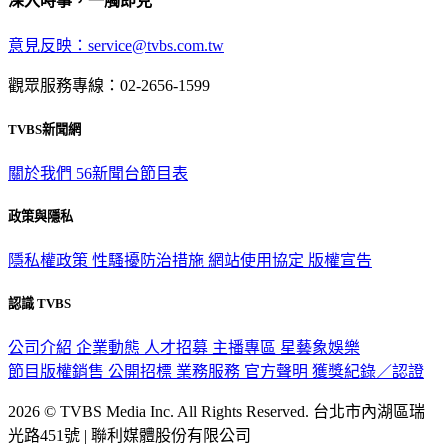
深入時事，一觸即見
意見反映：service@tvbs.com.tw
觀眾服務專線：02-2656-1599
TVBS新聞網
關於我們
56新聞台節目表
政策與隱私
隱私權政策
性騷擾防治措施
網站使用協定
版權宣告
認識 TVBS
公司介紹
企業動態
人才招募
主播專區
星藝象娛樂
節目版權銷售
公開招標
業務服務
官方聲明
獲獎紀錄／認證
2026 © TVBS Media Inc. All Rights Reserved. 台北市內湖區瑞
光路451號 | 聯利媒體股份有限公司