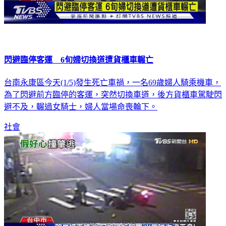
閃避臨停客運 6旬婦切換道遭貨櫃車輾亡
台南永康區今天(1/5)發生死亡車禍，一名69歲婦人騎乘機車，
為了閃避前方臨停的客運，突然切換車道，後方貨櫃車駕駛閃
避不及，輾過女騎士，婦人當場命喪輪下。
社會