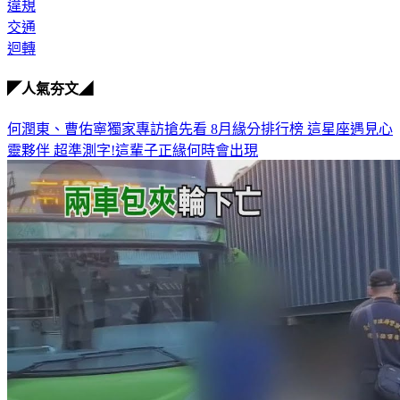
違規
交通
迴轉
◤人氣夯文◢
何潤東、曹佑寧獨家專訪搶先看
8月緣分排行榜 這星座遇見心
靈夥伴
超準測字!這輩子正緣何時會出現