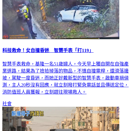
科技救命！女自撞昏迷 智慧手表「打119」
智慧手表救命，基隆一名51歲婦人，今天早上獨自開在自強產
業道路，結果為了撿拾掉落的物品，不慎自撞電桿，還滑落邊
坡，駕駛一度昏迷，而她正好戴新型的智慧手表，啟動車禍偵
測，主人20秒沒有回應，就立刻撥打緊急電話並且傳送定位，
消防值班人員獲報，立刻趕往現場救人。
社會