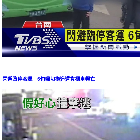
閃避臨停客運 6旬婦切換道遭貨櫃車輾亡