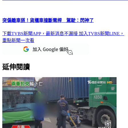
突偏離車道！貨櫃車撞斷電桿 駕駛：閃神了
下載TVBS新聞APP，最新消息不漏接
加入TVBS新聞LINE，
重點新聞一次看
延伸閱讀