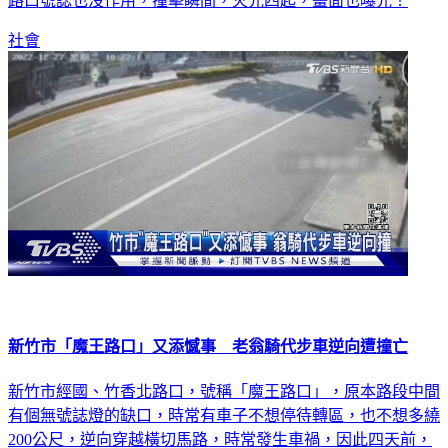
路口號誌也沒作用，撞擊瞬間，火光四起，畫面也曝光！
社會
新竹市「魔王路口」又添憾事 老翁騎代步車逆向遭撞亡
新竹市經國、竹香北路口，號稱「魔王路口」，原本路段中間
有個無號誌燈的缺口，時常有車子不想停待轉區，也不想多繞
200公尺，逆向穿越橫切馬路，時常發生車禍，因此四天前，