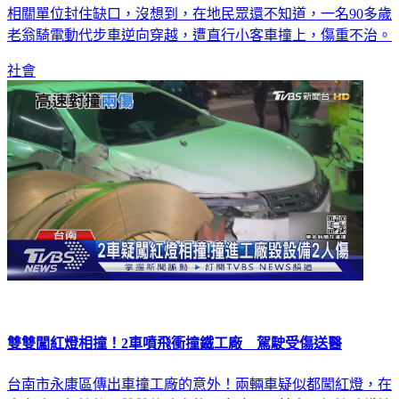
相關單位封住缺口，沒想到，在地民眾還不知道，一名90多歲
老翁騎電動代步車逆向穿越，遭直行小客車撞上，傷重不治。
社會
雙雙闖紅燈相撞！2車噴飛衝撞鐵工廠 駕駛受傷送醫
台南市永康區傳出車撞工廠的意外！兩輛車疑似都闖紅燈，在