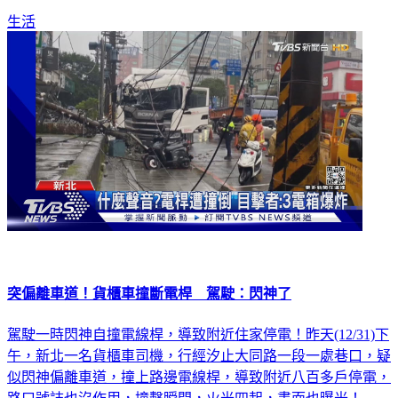
生活
突偏離車道！貨櫃車撞斷電桿 駕駛：閃神了
駕駛一時閃神自撞電線桿，導致附近住家停電！昨天(12/31)下
午，新北一名貨櫃車司機，行經汐止大同路一段一處巷口，疑
似閃神偏離車道，撞上路邊電線桿，導致附近八百多戶停電，