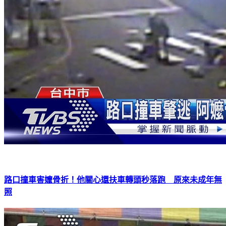
路口撞車害嬤骨折！他關心還扶車轉頭秒落跑 原來未成年無
照