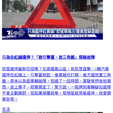
只為在紅線違停？「掀引擎蓋、放三角錐」假裝故障
這是違停最新花招嗎？在高雄鳳山區，有民眾直擊，1輛汽車
違停在紅線上，引擎蓋掀起、後車箱也打開、後方還放置三角
錐，原本以為是車輛故障，但過了一段時間，駕駛竟然收拾東
西，坐上車子，把車開走了。警方說，一般遇到車輛疑似故障
不會主動開罰，但如果接獲檢舉，發現是故意躲違停，就會開
單告發。
生活