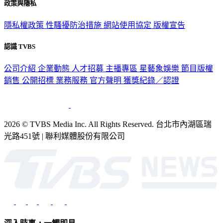
政策與隱私
隱私權政策
性騷擾防治措施
網站使用協定
版權宣告
認識 TVBS
公司介紹
企業動態
人才招募
主播專區
星藝象娛樂
節目版權
銷售
公開招標
業務服務
官方聲明
獲獎紀錄／認證
2026 © TVBS Media Inc. All Rights Reserved. 台北市內湖區瑞
光路451號 | 聯利媒體股份有限公司