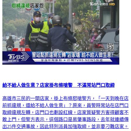
給不給人做生意？店家掛布條嗆警 不滿常站門口取締
高雄市三民的一間店家，掛上布條怒嗆警方，「一天到晚在店
前抓違規，還給不給人做生意」？原來，員警時常站在店門口
取締違規左轉，店門口也劃設紅線，店家質疑警方害得顧客不
敢上門，但警方表示，這個路口是易肇事路段，去年就連續傳
出25件交通事故，因此特別派員加強取締，並非要刁難店家。