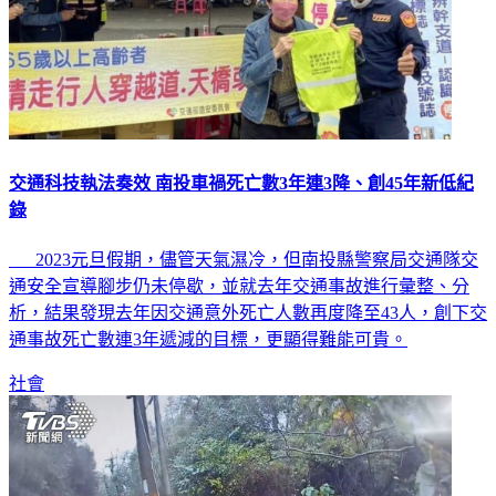
交通科技執法奏效 南投車禍死亡數3年連3降、創45年新低紀
錄
2023元旦假期，儘管天氣濕冷，但南投縣警察局交通隊交
通安全宣導腳步仍未停歇，並就去年交通事故進行彙整、分
析，結果發現去年因交通意外死亡人數再度降至43人，創下交
通事故死亡數連3年遞減的目標，更顯得難能可貴。
社會