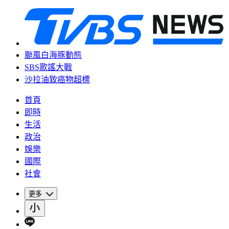
颱風白海豚動態
SBS歌謠大戰
沙拉油致癌物超標
首頁
即時
生活
政治
娛樂
國際
社會
更多