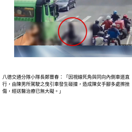
八德交通分隊小隊長鄭豐春：「因視線死角與同向內側車道直
行，由陳男所駕駛之曳引車發生碰撞，造成陳女手腳多處擦挫
傷，經送醫治療已無大礙。」