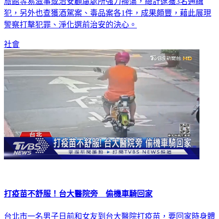
旅館等易滋事或治安顧慮處所強力掃蕩，總計逮獲3名通緝
犯，另外也查獲酒駕案、毒品案各1件，成果頗豐，藉此展現
警察打擊犯罪、淨化選前治安的決心。
社會
打疫苗不舒服！台大醫院旁 偷機車騎回家
台北市一名男子日前和女友到台大醫院打疫苗，要回家時身體