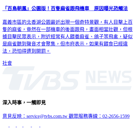
「百鳥朝鳳」公園版！百隻麻雀跟飛機車 原因曝光恐觸法
嘉義市區的北香湖公園最近出現一個奇特景觀，有人目擊上百
隻的麻雀，竟然在一部機車的後面跟飛，畫面相當壯觀，但根
據目擊民眾表示，附近經常有人餵養麻雀、鴿子等飛禽，疑似
是麻雀聽到聲音才會聚集，但市府表示，如果有餵食已經違
法，恐怕得遭到開罰。
社會
深入時事，一觸即見
意見反映：service@tvbs.com.tw
觀眾服務專線：02-2656-1599