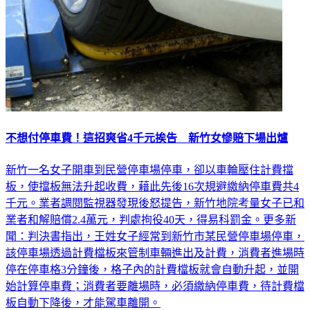
不想付停車費！這招爽省4千元挨告 新竹女慘賠下場出爐
新竹一名女子開車到民營停車場停車，卻以車輪壓住計費擋
板，使擋板無法升起收費，藉此先後16次規避繳納停車費共4
千元。業者調閱監視器發現後怒提告，新竹地院考量女子已和
業者和解賠償2.4萬元，判處拘役40天，得易科罰金。更多新
聞：判決書指出，王姓女子經常到新竹市某民營停車場停車，
該停車場透過計費檔板來管制車輛進出及計費，消費者進場時
停在停車格3分鐘後，格子內的計費檔板就會自動升起，並開
始計算停車費；消費者要離場時，必須繳納停車費，待計費檔
板自動下降後，才能駕車離開。