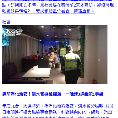
點，研判死亡多時，且社會局在案發前2天才查訪，卻沒發現
監視器是毀損的，要求相關單位徹查，釐清真相。
社會
選前淨化治安！淡水警擴檢掃蕩 一晚逮3通緝犯1毒蟲
年底九合一大選將近，為淨化地方治安，淡水警分局昨（23）
日晚間進行擴大臨檢專案勤務，針對轄內KTV、網咖、汽車