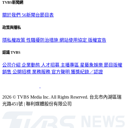
TVBS新聞網
關於我們
56新聞台節目表
政策與隱私
隱私權政策
性騷擾防治措施
網站使用協定
版權宣告
認識 TVBS
公司介紹
企業動態
人才招募
主播專區
星藝象娛樂
節目版權
銷售
公開招標
業務服務
官方聲明
獲獎紀錄／認證
2026 © TVBS Media Inc. All Rights Reserved. 台北市內湖區瑞
光路451號 | 聯利媒體股份有限公司