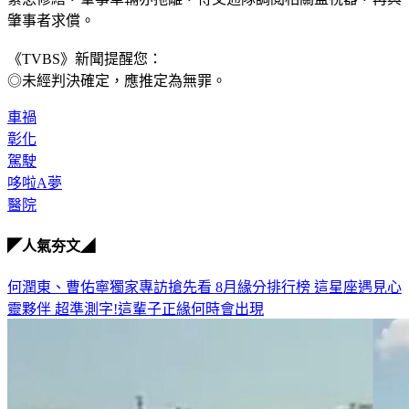
肇事者求償。
《TVBS》新聞提醒您：
◎未經判決確定，應推定為無罪。
車禍
彰化
駕駛
哆啦A夢
醫院
◤人氣夯文◢
何潤東、曹佑寧獨家專訪搶先看
8月緣分排行榜 這星座遇見心
靈夥伴
超準測字!這輩子正緣何時會出現