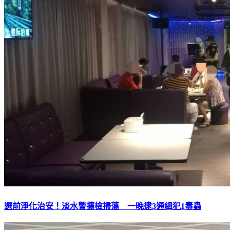
選前淨化治安！淡水警擴檢掃蕩 一晚逮3通緝犯1毒蟲