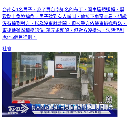
台南有1名男子，為了買台南知名的布丁，開車違規迴轉，導
致騎士急煞摔倒，男子聽到有人喊叫，他拉下車窗查看，想說
沒有撞到對方，以為沒事就離開，但被警方依肇事逃逸移送，
事後他雖然積極賠償1萬元求和解，但對方沒撤告，法院仍判
處他6個月徒刑。
社會