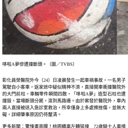
哆啦A夢慘遭撞斷頭。（圖／TVBS）
彰化員榮醫院外今（24）日凌晨發生一起車禍事故，一名男子
駕駛自小客車，返家途中疑似精神不濟，直接開車衝撞醫院外
的大門前柱，車輛零件瞬間四散，「哆啦A夢」造型石柱也遭
撞毀，當場斷頭分屍，滾到馬路邊。由於案發於醫院外，車內
兩人直接被送入急診室救治，所幸僅身上多處擦挫傷，並無大
礙，詳細肇事原因仍待釐清。
更多新聞：
驚悚畫面曝！桃園轎車左轉猛撞　72歲騎士人車噴