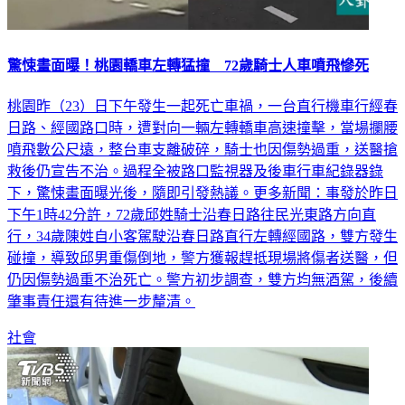
驚悚畫面曝！桃園轎車左轉猛撞 72歲騎士人車噴飛慘死
桃園昨（23）日下午發生一起死亡車禍，一台直行機車行經春
日路、經國路口時，遭對向一輛左轉轎車高速撞擊，當場攔腰
噴飛數公尺遠，整台車支離破碎，騎士也因傷勢過重，送醫搶
救後仍宣告不治。過程全被路口監視器及後車行車紀錄器錄
下，驚悚畫面曝光後，隨即引發熱議。更多新聞：事發於昨日
下午1時42分許，72歲邱姓騎士沿春日路往民光東路方向直
行，34歲陳姓自小客駕駛沿春日路直行左轉經國路，雙方發生
碰撞，導致邱男重傷倒地，警方獲報趕抵現場將傷者送醫，但
仍因傷勢過重不治死亡。警方初步調查，雙方均無酒駕，後續
肇事責任還有待進一步釐清。
社會