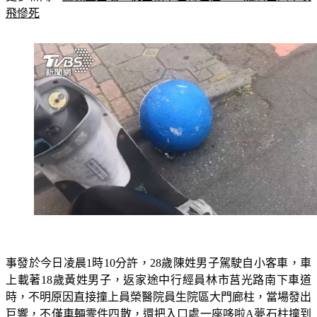
飛慘死
事發於今日凌晨1時10分許，28歲陳姓男子駕駛自小客車，車
上載著18歲黃姓男子，返家途中行經員林市莒光路南下車道
時，不明原因直接撞上員榮醫院員生院區大門廊柱，當場發出
巨響，不僅車輛零件四散，還把入口處一座哆啦A夢石柱撞到