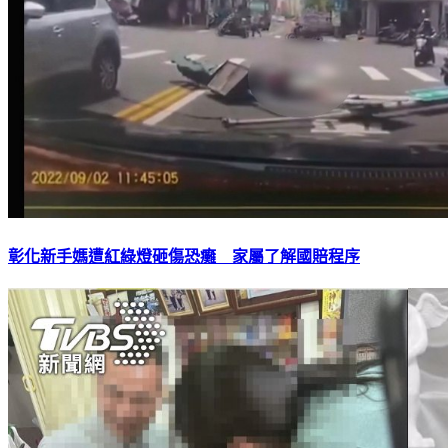
彰化新手媽遭紅綠燈砸傷恐癱 家屬了解國賠程序