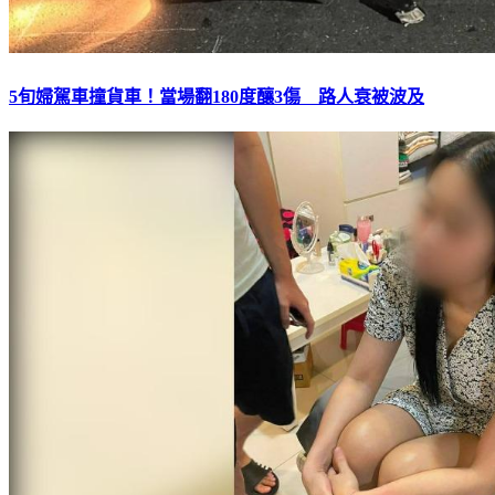
5旬婦駕車撞貨車！當場翻180度釀3傷 路人衰被波及