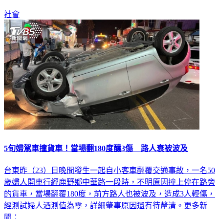
社會
5旬婦駕車撞貨車！當場翻180度釀3傷 路人衰被波及
台東昨（23）日晚間發生一起自小客車翻覆交通事故，一名50
歲婦人開車行經鹿野鄉中華路一段時，不明原因撞上停在路旁
的貨車，當場翻覆180度，前方路人也被波及，造成3人輕傷，
經測試婦人酒測值為零，詳細肇事原因還有待釐清。更多新
聞：