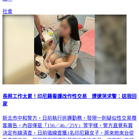
社會
長照工作太累！印尼籍看護改作性交易 遭逮哭求警：送我回
家
新北市中和警方，日前執行巡邏勤務，發現一則疑似性交易攬
客廣告，內容僅是「156／46／25Y」等字樣，警方直覺有異
決定布線清查，日前循線查獲1名印尼籍女子，原來她來台從