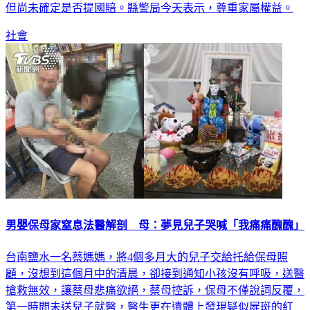
但尚未確定是否提國賠。縣警局今天表示，尊重家屬權益。
社會
男嬰保母家窒息法醫解剖 母：夢見兒子哭喊「我痛痛醜醜」
台南鹽水一名蔡媽媽，將4個多月大的兒子交給托給保母照
顧，沒想到這個月中的清晨，卻接到通知小孩沒有呼吸，送醫
搶救無效，讓蔡母悲痛欲絕，蔡母控訴，保母不僅說詞反覆，
第一時間未送兒子就醫，醫生更在遺體上發現疑似屍斑的紅