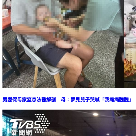
男嬰保母家窒息法醫解剖 母：夢見兒子哭喊「我痛痛醜醜」