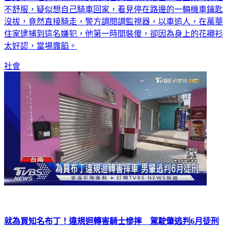
不舒服，疑似想自己騎車回家，看見停在路邊的一輛機車鑰匙
沒拔，竟然直接騎走，警方調閱調監視器，以車追人，在萬華
住家逮捕到這名嫌犯，他第一時間裝傻，卻因為身上的花襯衫
太好認，當場露餡。
社會
就為買知名布丁！違規迴轉害騎士慘摔 駕駛肇逃判6月徒刑