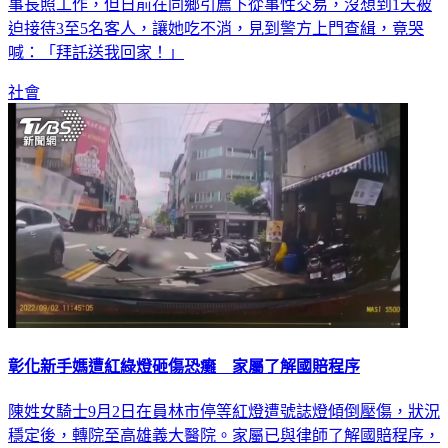
事長照工作，但日前在同鄉引薦下從事性交易，沒想到1天被
迫接待3至5名客人，讓她吃不消，見到警方上門查緝，竟哭
喊：「拜託送我回家！」
社會
彰化新手媽遭紅綠燈砸傷恐癱 家屬了解國賠程序
陳姓女騎士9月2日在員林市停等紅燈遭號誌燈傾倒壓傷，狀況
穩定後，轉院至高雄義大醫院。家屬已與律師了解國賠程序，