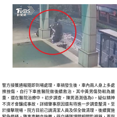
警方接獲通報隨即到場處理，車禍發生後，車內兩人身上多處
擦挫傷，自行下車進醫院做後續救治，其中黃男傷勢較為嚴
重，還在醫院治療中。初步調查，陳男酒測值為0，疑似精神
不濟才會釀成事故，詳細肇事原因還有待進一步調查釐清。至
於撞擊現場，院方目前己請清潔人員及保全做清理，後續實施
緊急修繕，肇事車輛亦拖離，待交通隊調閱相關監視器，再與