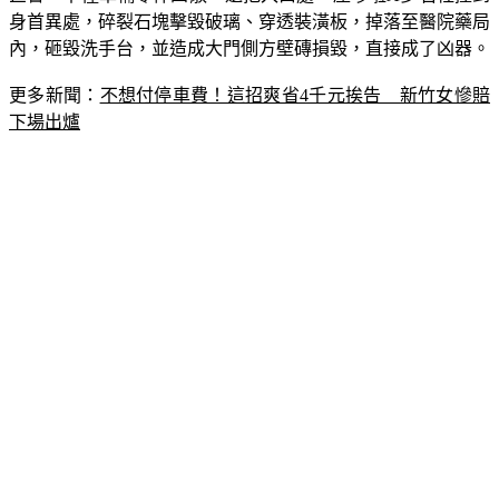
身首異處，碎裂石塊擊毀破璃、穿透裝潢板，掉落至醫院藥局
內，砸毀洗手台，並造成大門側方壁磚損毀，直接成了凶器。
更多新聞：
不想付停車費！這招爽省4千元挨告　新竹女慘賠
下場出爐