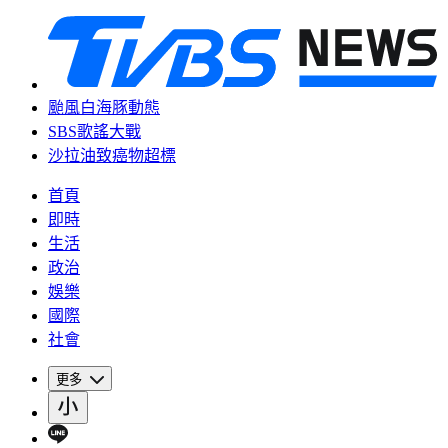
颱風白海豚動態
SBS歌謠大戰
沙拉油致癌物超標
首頁
即時
生活
政治
娛樂
國際
社會
更多