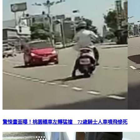
驚悚畫面曝！桃園轎車左轉猛撞 72歲騎士人車噴飛慘死