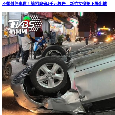
不想付停車費！這招爽省4千元挨告 新竹女慘賠下場出爐