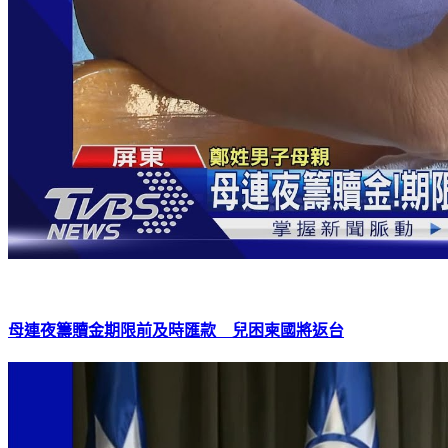
母連夜籌贖金期限前及時匯款 兒困柬國將返台