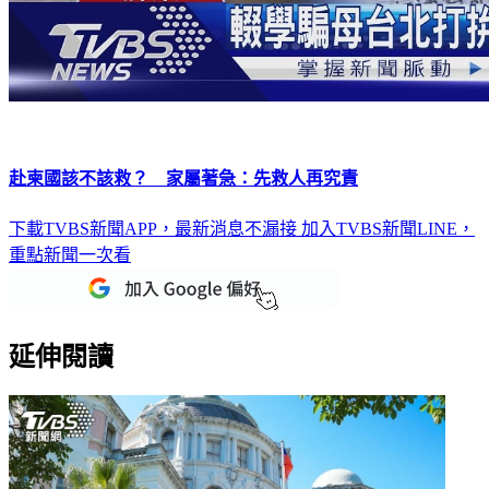
赴柬國該不該救？ 家屬著急：先救人再究責
下載TVBS新聞APP，最新消息不漏接
加入TVBS新聞LINE，
重點新聞一次看
延伸閱讀