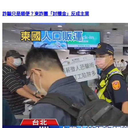
詐騙只是順便？柬詐團「討贖金」反成主業