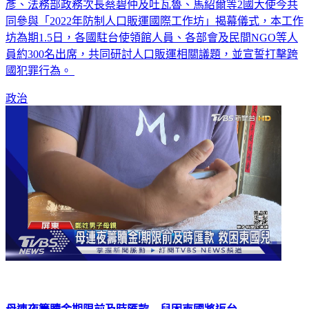
彥、法務部政務次長蔡碧仲及吐瓦魯、馬紹爾等2國大使今共
同參與「2022年防制人口販運國際工作坊」揭幕儀式，本工作
坊為期1.5日，各國駐台使領館人員、各部會及民間NGO等人
員約300名出席，共同研討人口販運相關議題，並宣誓打擊跨
國犯罪行為。
政治