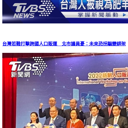
台灣若難打擊跨國人口販運 北市議員憂：未來恐拐騙變綁架