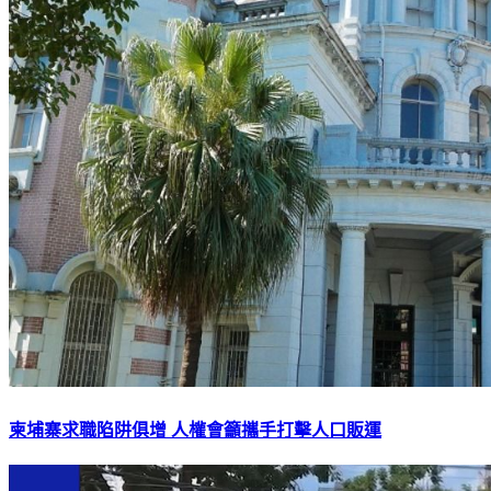
柬埔寨求職陷阱俱增 人權會籲攜手打擊人口販運