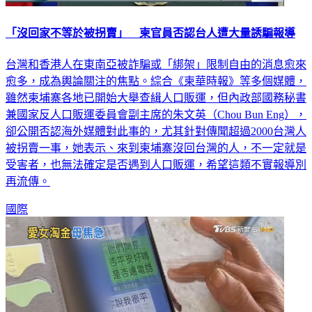
「沒回家不等於被拐賣」 柬官員否認台人遭大量誘騙報導
台灣和香港人在東南亞被詐騙或「綁架」限制自由的消息愈來
愈多，成為輿論關注的焦點。綜合《柬華時報》等多個媒體，
雖然柬埔寨各地已開始大舉查緝人口販運，但內政部國務秘書
兼國家反人口販運委員會副主席的朱文英（Chou Bun Eng），
卻公開否認海外媒體對此事的，尤其針對傳聞超過2000台灣人
被拐賣一事，她表示、來到柬埔寨沒回台灣的人，不一定就是
受害者，也無法確定是否遇到人口販運，希望這類不實報導別
再流傳。
國際