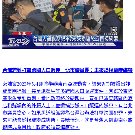
台灣若難打擊跨國人口販運 北市議員憂：未來恐拐騙變綁架
柬埔寨2023年5月即將舉辦東南亞運動會，結果近期被爆出詐
騙集團猖獗，甚至還發生許多跨國人口販運事件，有鑑於柬埔
寨形象受到重創，當地政府終於硬起來，宣布已清查轄區內酒
店和賭場內的外籍人士，並逮捕涉嫌人口販運的嫌犯。有台北
市議員擔心，如果黑道組織認為台灣沒辦法打擊跨國犯罪，未
來可能會從拐騙變成綁架，最糟情況，就是台灣人到東南亞旅
遊時成為目標，政府必須審慎應對。