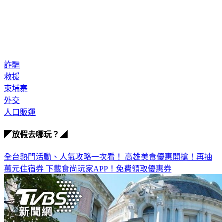
詐騙
救援
柬埔寨
外交
人口販運
◤放假去哪玩？◢
全台熱門活動、人氣攻略一次看！
高雄美食優惠開搶！再抽
萬元住宿券
下載食尚玩家APP！免費領取優惠券