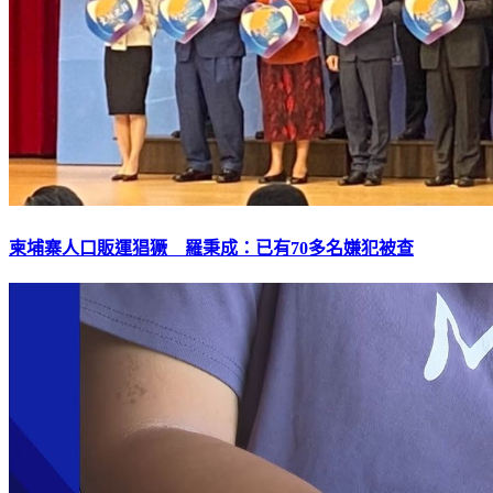
柬埔寨人口販運猖獗 羅秉成：已有70多名嫌犯被查