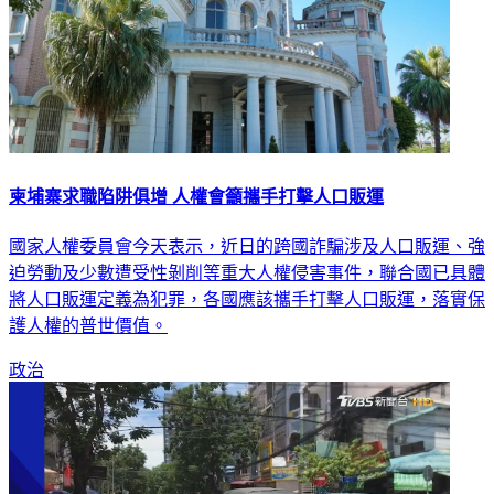
柬埔寨求職陷阱俱增 人權會籲攜手打擊人口販運
國家人權委員會今天表示，近日的跨國詐騙涉及人口販運、強
迫勞動及少數遭受性剝削等重大人權侵害事件，聯合國已具體
將人口販運定義為犯罪，各國應該攜手打擊人口販運，落實保
護人權的普世價值。
政治