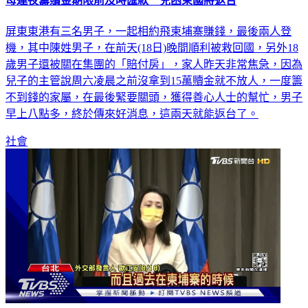
母連夜籌贖金期限前及時匯款 兒困柬國將返台
屏東東港有三名男子，一起相約飛柬埔寨賺錢，最後兩人登
機，其中陳姓男子，在前天(18日)晚間順利被救回國，另外18
歲男子還被關在集團的「賠付房」，家人昨天非常焦急，因為
兒子的主管說周六凌晨之前沒拿到15萬贖金就不放人，一度籌
不到錢的家屬，在最後緊要關頭，獲得善心人士的幫忙，男子
早上八點多，終於傳來好消息，這兩天就能返台了。
社會