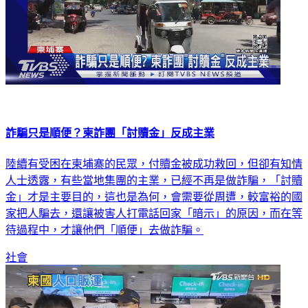
詐騙只是順便？柬詐團「討贖金」反成主業
陸續有受困在柬埔寨的民眾，付贖金被成功救回，但卻有知情
人士透露，有些當地集團的主業，已經不再是做詐騙，「討贖
金」才是主要目的，這也是為何，會需要從周遭，較富裕的國
家把人騙去，還讓被害人打電話回家「暗示」的原因，而在等
待過程中，才讓他們「順便」去做詐騙。
社會