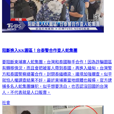
阻斷進入KK園區！台泰警合作查人蛇集團
要阻斷柬埔寨人蛇集團，台灣和泰國聯手合作！因為詐騙園區
有轉移情況，而且會把被害人帶到泰國，再進入緬甸，台灣警
方和泰國警察總署合作，封閉泰緬橋梁、邊境加強攔查。似乎
就怕人權調查結果不好，最近柬埔寨當地媒體也報導，官方逮
捕多名人蛇集團嫌犯，似乎想要洗白，也否認沒回國的台灣
人，不代表就是人口販賣。
社會