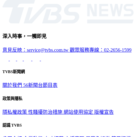
深入時事，一觸即見
意見反映：service@tvbs.com.tw
觀眾服務專線：02-2656-1599
TVBS新聞網
關於我們
56新聞台節目表
政策與隱私
隱私權政策
性騷擾防治措施
網站使用協定
版權宣告
認識 TVBS