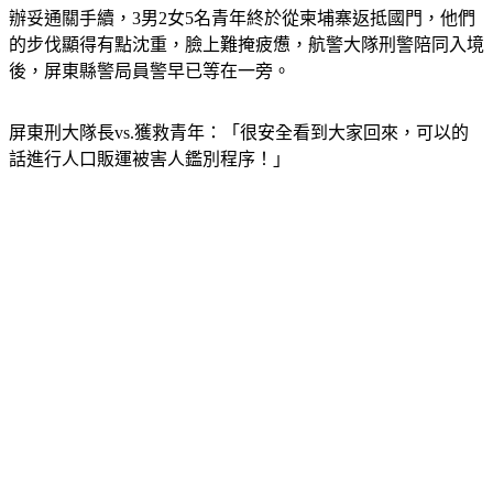
辦妥通關手續，3男2女5名青年終於從柬埔寨返抵國門，他們
的步伐顯得有點沈重，臉上難掩疲憊，航警大隊刑警陪同入境
後，屏東縣警局員警早已等在一旁。
屏東刑大隊長vs.獲救青年：「很安全看到大家回來，可以的
話進行人口販運被害人鑑別程序！」