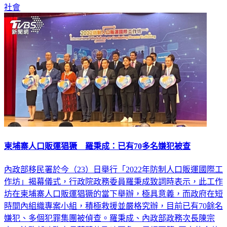
社會
柬埔寨人口販運猖獗 羅秉成：已有70多名嫌犯被查
內政部移民署於今（23）日舉行「2022年防制人口販運國際工
作坊」揭幕儀式，行政院政務委員羅秉成致詞時表示，此工作
坊在柬埔寨人口販運猖獗的當下舉辦，極具意義，而政府在短
時間內組織專案小組，積極救援並嚴格究辦，目前已有70餘名
嫌犯、多個犯罪集團被偵查。羅秉成、內政部政務次長陳宗