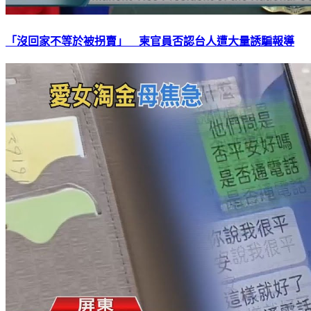
「沒回家不等於被拐賣」 柬官員否認台人遭大量誘騙報導