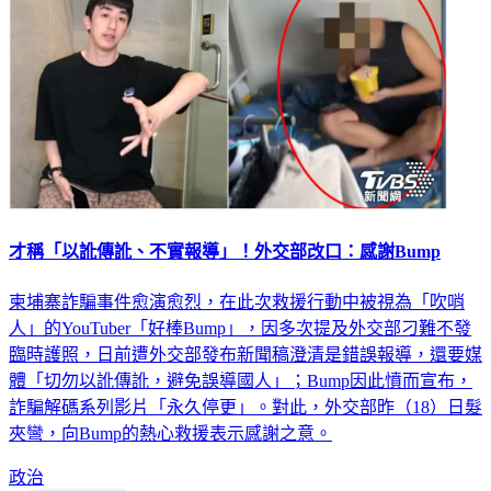
才稱「以訛傳訛、不實報導」！外交部改口：感謝Bump
柬埔寨詐騙事件愈演愈烈，在此次救援行動中被視為「吹哨
人」的YouTuber「好棒Bump」，因多次提及外交部刁難不發
臨時護照，日前遭外交部發布新聞稿澄清是錯誤報導，還要媒
體「切勿以訛傳訛，避免誤導國人」；Bump因此憤而宣布，
詐騙解碼系列影片「永久停更」。對此，外交部昨（18）日髮
夾彎，向Bump的熱心救援表示感謝之意。
政治