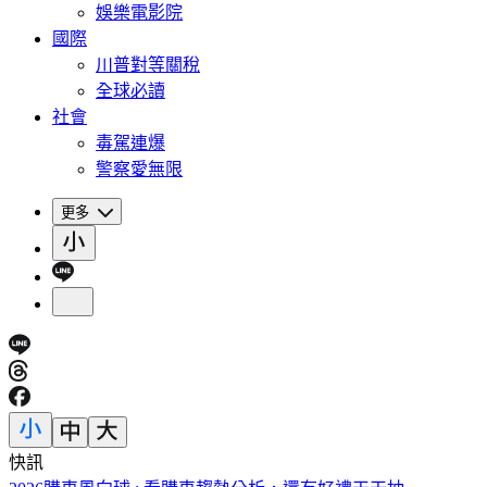
娛樂電影院
國際
川普對等關稅
全球必讀
社會
毒駕連爆
警察愛無限
更多
快訊