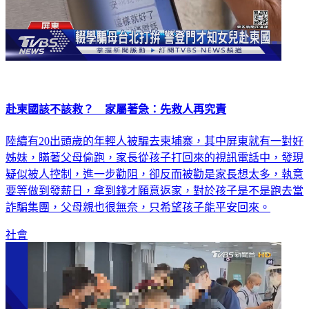
赴柬國該不該救？ 家屬著急：先救人再究責
陸續有20出頭歲的年輕人被騙去柬埔寨，其中屏東就有一對好
姊妹，瞞著父母偷跑，家長從孩子打回來的視訊電話中，發現
疑似被人控制，進一步勸阻，卻反而被勸是家長想太多，執意
要等做到發薪日，拿到錢才願意返家，對於孩子是不是跑去當
詐騙集團，父母親也很無奈，只希望孩子能平安回來。
社會