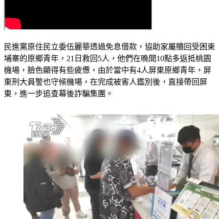
民進黨原住民立委伍麗華透過免息借款，協助家屬贖回受困柬
埔寨的原鄉青年，21日救回5人，他們在晚間10點多返抵桃園
機場，臉色顯得有些疲憊，由於當中有4人屏東原鄉青年，屏
東刑大員警也守候機場，在完成被害人鑑別後，直接帶回屏
東，進一步追查幕後詐騙集團。