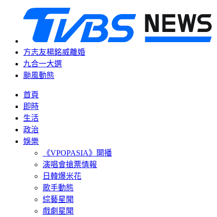
方志友楊銘威離婚
九合一大選
颱風動態
首頁
即時
生活
政治
娛樂
《VPOPASIA》開播
演唱會搶票情報
日韓爆米花
歌手動態
綜藝星聞
戲劇星聞