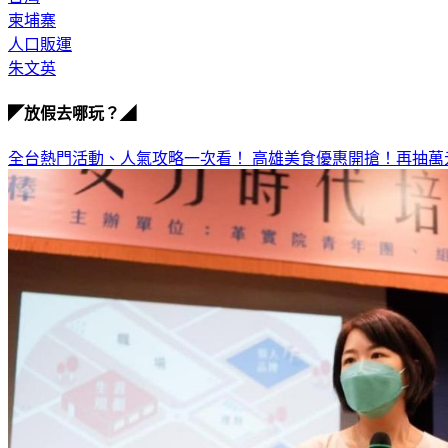
柬埔寨
人口販運
朱文英
◤放假去哪玩？◢
全台熱門活動、人氣攻略一次看！
高雄美食優惠開搶！再抽萬