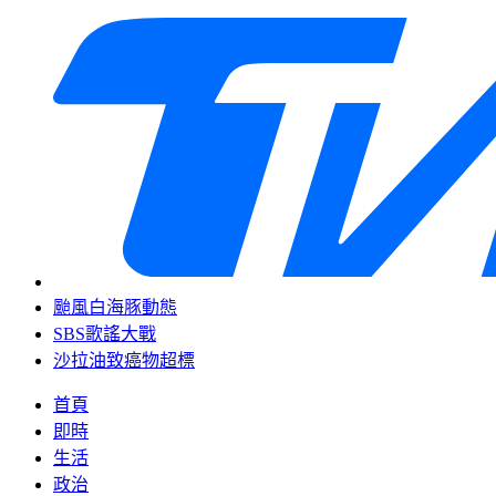
颱風白海豚動態
SBS歌謠大戰
沙拉油致癌物超標
首頁
即時
生活
政治