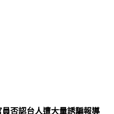
缺失
官員否認台人遭大量誘騙報導