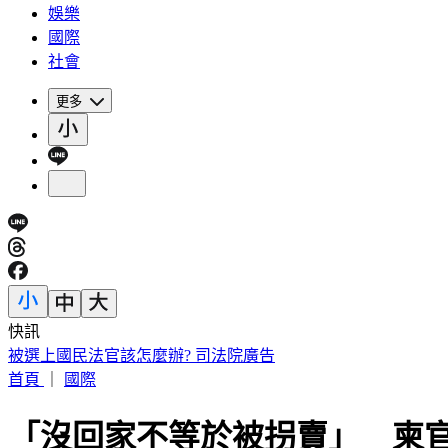
娛樂
國際
社會
更多
快訊
剛接手2天閃辭董座！宏碁發重訊曝：發現兆基屋管內部管理
首頁
｜
國際
「沒回家不等於被拐賣」 柬