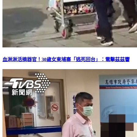
血淋淋活摘器官！30歲女柬埔寨「逃死回台」：電擊茲茲響