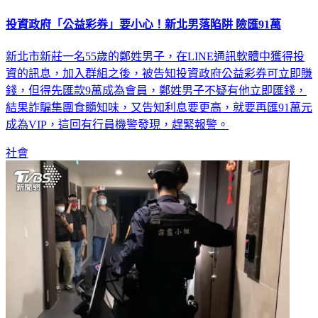
投資政府「公益彩券」要小心！新北男落陷阱 險匯91萬
新北市新莊一名55歲的鄭姓男子，在LINE通訊軟體中獲得投
資的訊息，加入群組之後，被告知投資政府公益彩券可立即賺
錢，但得先匯款9萬成為會員，鄭姓男子不疑有他立即匯錢，
結果詐騙集團食髓知味，又告知利息要更高，就要再匯91萬元
成為VIP，這回有行員機警發現，趕緊報警。
社會