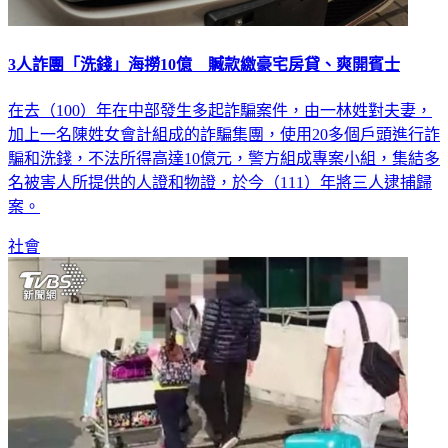
3人詐團「洗錢」海撈10億 贓款繳豪宅房貸、爽開賓士
在去（100）年在中部發生多起詐騙案件，由一林姓對夫妻，
加上一名陳姓女會計組成的詐騙集團，使用20多個戶頭進行詐
騙和洗錢，不法所得高達10億元，警方組成專案小組，集結多
名被害人所提供的人證和物證，於今（111）年將三人逮捕歸
案。
社會