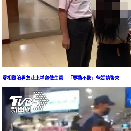
愛相隨陪男友赴柬埔寨做生意 「屢勸不聽」爸媽請警來