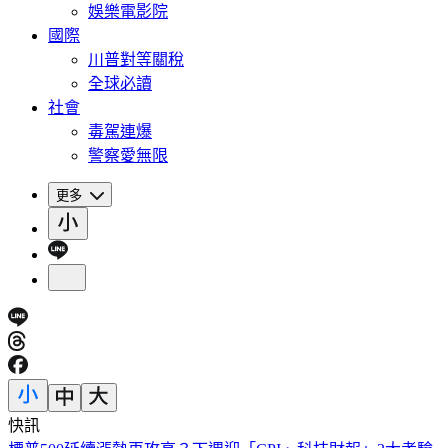
娛樂電影院
國際
川普對等關稅
全球必讀
社會
毒駕連爆
警察愛無限
更多
快訊