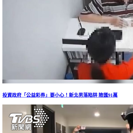
投資政府「公益彩券」要小心！新北男落陷阱 險匯91萬