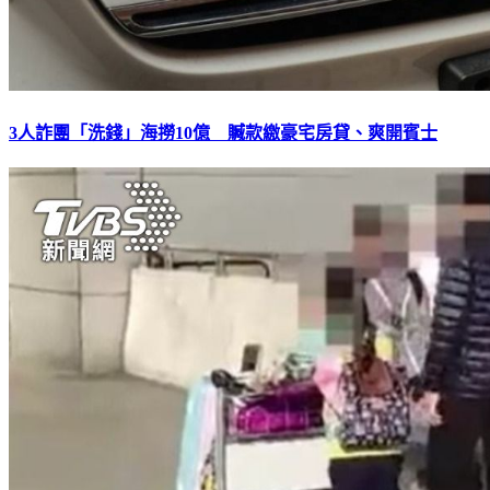
3人詐團「洗錢」海撈10億 贓款繳豪宅房貸、爽開賓士