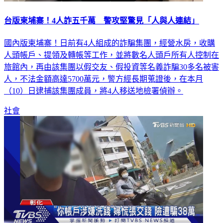
台版柬埔寨！4人詐五千萬 警攻堅驚見「人與人連結」
國內版柬埔寨！日前有4人組成的詐騙集團，經營水房，收購
人頭帳戶、提領及轉帳等工作，並將數名人頭戶所有人控制在
旅館內，再由該集團以假交友、假投資等名義詐騙30多名被害
人，不法金額高達5700萬元，警方經長期蒐證後，在本月
（10）日逮捕該集團成員，將4人移送地檢署偵辦。
社會