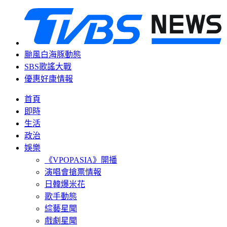
颱風白海豚動態
SBS歌謠大戰
優惠好康情報
首頁
即時
生活
政治
娛樂
《VPOPASIA》開播
演唱會搶票情報
日韓爆米花
歌手動態
綜藝星聞
戲劇星聞