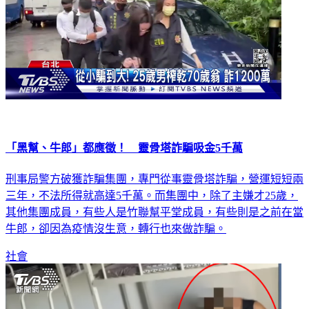
「黑幫、牛郎」都應徵！ 靈骨塔詐騙吸金5千萬
刑事局警方破獲詐騙集團，專門從事靈骨塔詐騙，營運短短兩
三年，不法所得就高達5千萬。而集團中，除了主嫌才25歲，
其他集團成員，有些人是竹聯幫平堂成員，有些則是之前在當
牛郎，卻因為疫情沒生意，轉行也來做詐騙。
社會