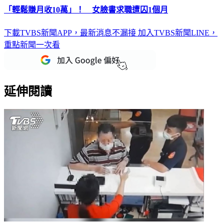
「輕鬆賺月收10萬」！ 女臉書求職遭囚1個月
下載TVBS新聞APP，最新消息不漏接
加入TVBS新聞LINE，
重點新聞一次看
延伸閱讀