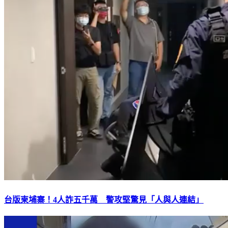
台版柬埔寨！4人詐五千萬 警攻堅驚見「人與人連結」