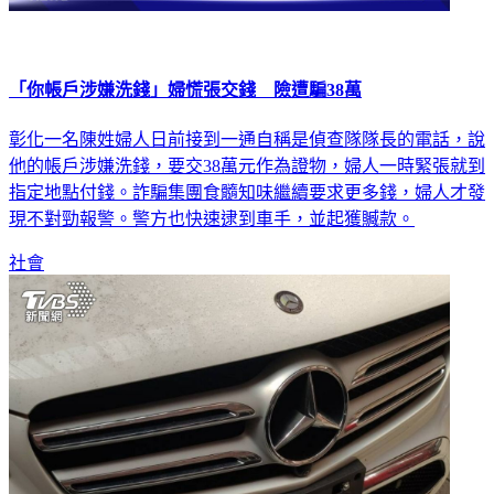
「你帳戶涉嫌洗錢」婦慌張交錢 險遭騙38萬
彰化一名陳姓婦人日前接到一通自稱是偵查隊隊長的電話，說
他的帳戶涉嫌洗錢，要交38萬元作為證物，婦人一時緊張就到
指定地點付錢。詐騙集團食髓知味繼續要求更多錢，婦人才發
現不對勁報警。警方也快速逮到車手，並起獲贓款。
社會