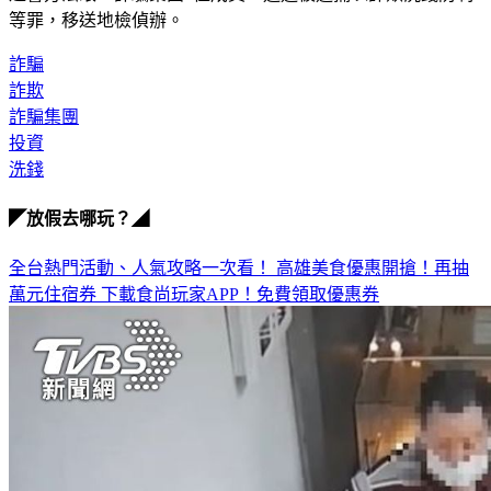
等罪，移送地檢偵辦。
詐騙
詐欺
詐騙集團
投資
洗錢
◤放假去哪玩？◢
全台熱門活動、人氣攻略一次看！
高雄美食優惠開搶！再抽
萬元住宿券
下載食尚玩家APP！免費領取優惠券