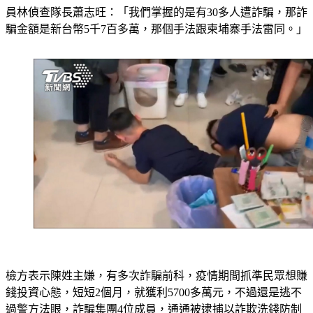
員林偵查隊長蕭志旺：「我們掌握的是有30多人遭詐騙，那詐
騙金額是新台幣5千7百多萬，那個手法跟柬埔寨手法雷同。」
檢方表示陳姓主嫌，有多次詐騙前科，疫情期間抓準民眾想賺
錢投資心態，短短2個月，就獲利5700多萬元，不過還是逃不
過警方法眼，詐騙集團4位成員，通通被逮捕以詐欺洗錢防制