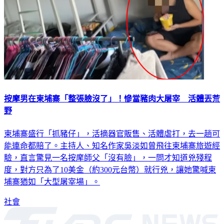
按摩男在柬埔寨「整張臉沒了」！慘當豬肉大屠宰 活體丟荒
野
柬埔寨盛行「抓豬仔」，活摘器官販售、活體虐打，去一趟可
能連命都賠了。主持人、知名作家吳淡如曾飛往柬埔寨旅遊經
驗，直言驚見一名按摩師父「沒有臉」，一問才知道兇殘程
度，對方只為了10美金（約300元台幣）就行兇，讓她驚喊柬
埔寨猶如「大型屠宰場」。
社會