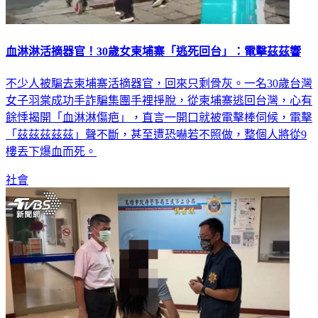
血淋淋活摘器官！30歲女柬埔寨「逃死回台」：電擊茲茲響
不少人被騙去柬埔寨活摘器官，回來只剩骨灰。一名30歲台灣
女子羽棠成功手詐騙集團手裡掙脫，從柬埔寨逃回台灣，心有
餘悸揭開「血淋淋傷疤」，直言一開口就被電擊棒伺候，電擊
「茲茲茲茲茲」聲不斷，甚至遭恐嚇若不照做，整個人將從9
樓丟下爆血而死。
社會