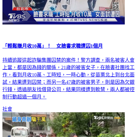
「輕鬆賺月收10萬」！ 女臉書求職遭囚1個月
持續追蹤這起詐騙集團囚禁的案件！警方調查，兩名被害人會
上當，都是因為錢的關係，21歲的被害女子，在臉書社團找工
作，看到月收10萬、工時短，一時心動，從苗栗北上到台北面
試，結果遭到囚禁；而另一名47歲的被害男子，則是因為欠銀
行錢，透過朋友找借貸公司，結果同樣遭到軟禁，兩人都被控
制行動超過一個月。
社會