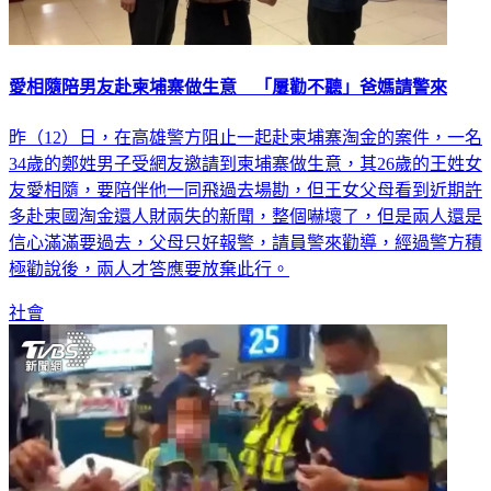
愛相隨陪男友赴柬埔寨做生意 「屢勸不聽」爸媽請警來
昨（12）日，在高雄警方阻止一起赴柬埔寨淘金的案件，一名
34歲的鄭姓男子受網友邀請到柬埔寨做生意，其26歲的王姓女
友愛相隨，要陪伴他一同飛過去場勘，但王女父母看到近期許
多赴柬國淘金還人財兩失的新聞，整個嚇壞了，但是兩人還是
信心滿滿要過去，父母只好報警，請員警來勸導，經過警方積
極勸說後，兩人才答應要放棄此行。
社會