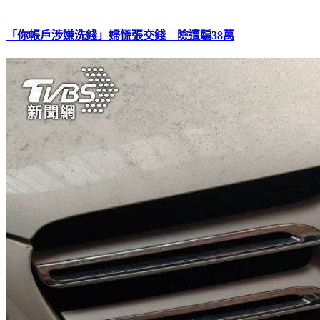
「你帳戶涉嫌洗錢」婦慌張交錢 險遭騙38萬