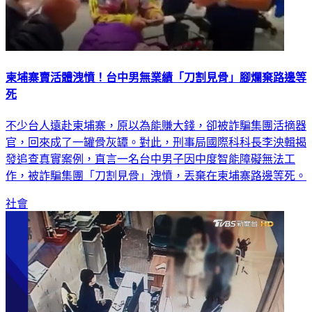
柬埔寨賣活體洩憤！台中男無業績「刀割見骨」腳爛棄路邊等
死
不少台人遠赴柬埔寨，原以為能賺大錢，卻被詐騙集團活摘器
官，回來成了一罐骨灰罈。對此，刑事局國際科科長李泱輯揭
發追查真實案例，直言一名台中男子因中度智能障礙無法工
作，被詐騙集團「刀割見骨」洩憤，丟棄在柬埔寨路邊等死。
社會