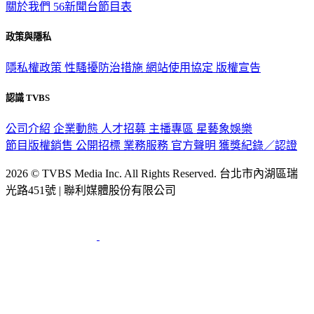
關於我們
56新聞台節目表
政策與隱私
隱私權政策
性騷擾防治措施
網站使用協定
版權宣告
認識 TVBS
公司介紹
企業動態
人才招募
主播專區
星藝象娛樂
節目版權銷售
公開招標
業務服務
官方聲明
獲獎紀錄／認證
2026 © TVBS Media Inc. All Rights Reserved. 台北市內湖區瑞
光路451號 | 聯利媒體股份有限公司