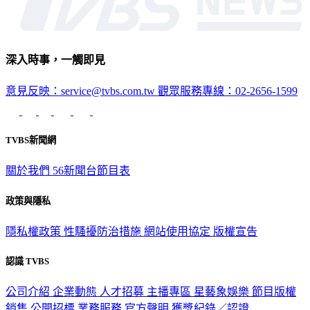
深入時事，一觸即見
意見反映：service@tvbs.com.tw
觀眾服務專線：02-2656-1599
TVBS新聞網
關於我們
56新聞台節目表
政策與隱私
隱私權政策
性騷擾防治措施
網站使用協定
版權宣告
認識 TVBS
公司介紹
企業動態
人才招募
主播專區
星藝象娛樂
節目版權
銷售
公開招標
業務服務
官方聲明
獲獎紀錄／認證