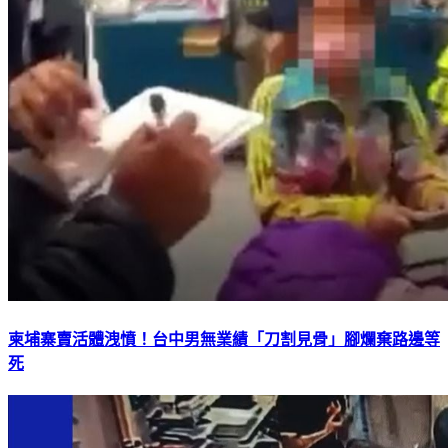
柬埔寨賣活體洩憤！台中男無業績「刀割見骨」腳爛棄路邊等
死