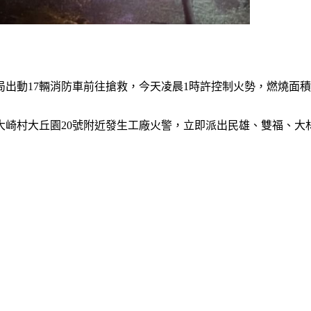
出動17輛消防車前往搶救，今天凌晨1時許控制火勢，燃燒面積
大崎村大丘園20號附近發生工廠火警，立即派出民雄、雙福、大林