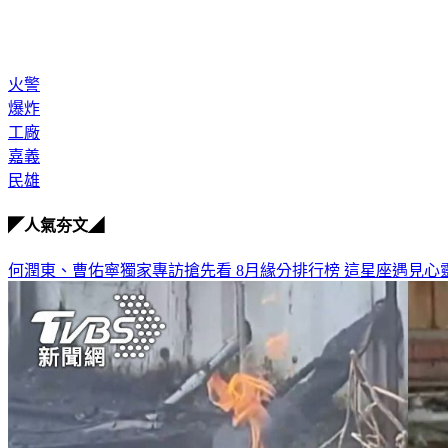
火警
爆炸
工廠
嘉義
民雄
◤人氣夯文◢
何潤東、曹佑寧獨家專訪搶先看
8月緣分排行榜 這星座遇見心