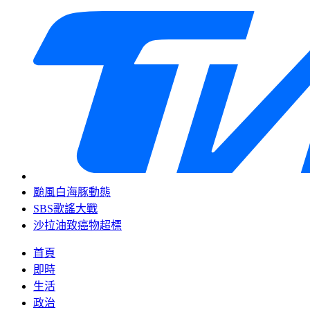
颱風白海豚動態
SBS歌謠大戰
沙拉油致癌物超標
首頁
即時
生活
政治