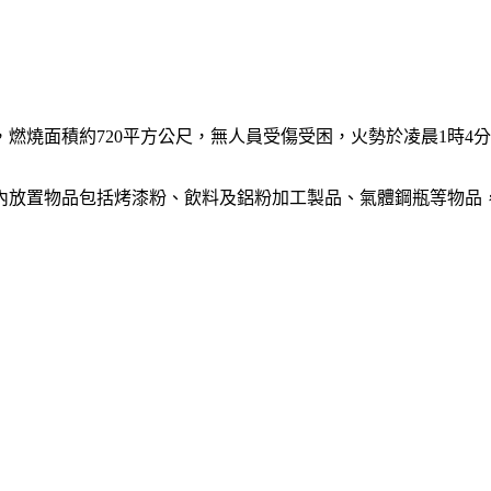
燃燒面積約720平方公尺，無人員受傷受困，火勢於凌晨1時4
房內放置物品包括烤漆粉、飲料及鋁粉加工製品、氣體鋼瓶等物品