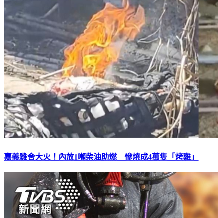
嘉義雞舍大火！內放1噸柴油助燃 慘燒成4萬隻「烤雞」