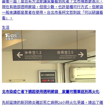
現在有臉部透明屍袋，但很少數，也許是種可行方式，但屍袋
一般來講都是業者在使用。台北市長柯文哲則說「可以研議看
看」。
生活
北市染疫亡者下週起使用透明屍袋 家屬可簡單送別再火化
先前延燒的新冠肺炎確診死亡病例24小時火化爭議，燒出了確
診者家屬無法見最後一面、送別的問題，台北市府先前允諾，