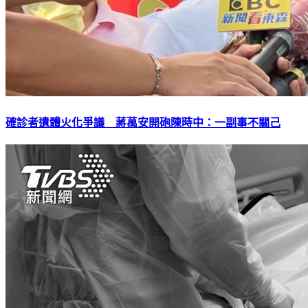
確診者遺體火化爭議 蔣萬安開砲陳時中：一副事不關己