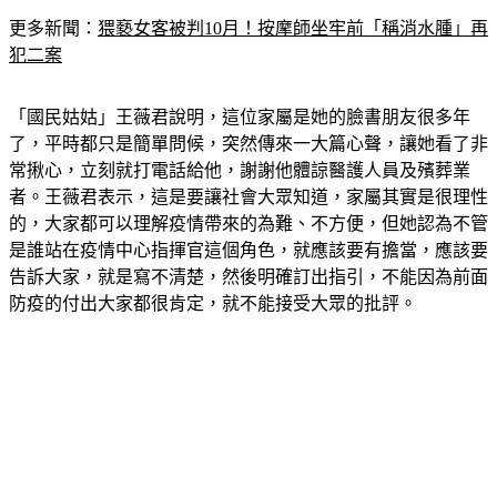
更多新聞：
猥褻女客被判10月！按摩師坐牢前「稱消水腫」再
犯二案
「國民姑姑」王薇君說明，這位家屬是她的臉書朋友很多年
了，平時都只是簡單問候，突然傳來一大篇心聲，讓她看了非
常揪心，立刻就打電話給他，謝謝他體諒醫護人員及殯葬業
者。王薇君表示，這是要讓社會大眾知道，家屬其實是很理性
的，大家都可以理解疫情帶來的為難、不方便，但她認為不管
是誰站在疫情中心指揮官這個角色，就應該要有擔當，應該要
告訴大家，就是寫不清楚，然後明確訂出指引，不能因為前面
防疫的付出大家都很肯定，就不能接受大眾的批評。