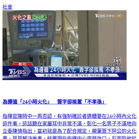
為遵循「24小時火化」 簽字卻挨罵「不孝孫」
指揮官陳時中一再否認，有強制確診者遺體要在24小時內火化
這件事，這話聽在家屬耳中非常不滿，彰化一名男子不滿地向
立委陳情指出，當初就是為了配合規定，親筆簽下阿公的火化
書，草草解決後事，結果現在指揮中心突然改口，反而陷他於
不義，承受家人壓力，背負著不孝孫的罵名。