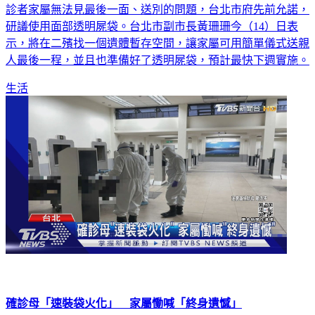
研議使用面部透明屍袋。台北市副市長黃珊珊今（14）日表
示，將在二殯找一個遺體暫存空間，讓家屬可用簡單儀式送親
人最後一程，並且也準備好了透明屍袋，預計最快下週實施。
生活
確診母「速裝袋火化」 家屬慟喊「終身遺憾」