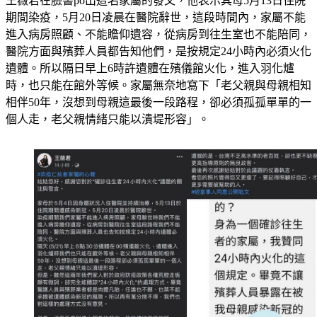
期間染疫，5月20日凌晨在醫院辭世，這段時間內，家屬不能
進入病房照顧、不能瞻仰遺容，從病房到往生室也不能陪同，
醫院方面與殯葬人員都告知他們，是按規定24小時內必須火化
遺體。所以隔日早上6時許遺體在殯儀館火化，進入羽化爐
時，也只能在館外等候。家屬無奈地寫下「老父親與母親相知
相伴50年，沒想到母親這最後一段路程，卻必須孤孤單單的一
個人走，老父親情緒只能以潰堤形容」。