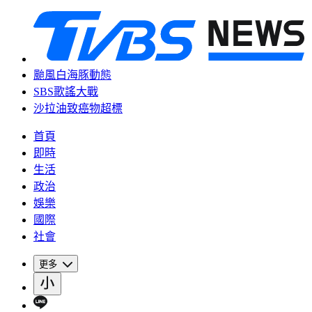
颱風白海豚動態
SBS歌謠大戰
沙拉油致癌物超標
首頁
即時
生活
政治
娛樂
國際
社會
更多