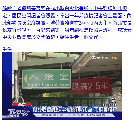
確診亡者遺體是否要在24小時內火化爭議，中央強調無此規
定，國民黨開記者會怒轟，拿出一年前疫情記者會上畫面，內
政部次長陳宗彥證實，殯葬實務會在24小時內火化。新北市長
侯友宜也說，一直以來到第一線看到都是按照這流程，喊話若
中央要改變應該交代清楚，給往生者一個交代。
生活
敲竹槓？確診身亡送至市殯 收費5萬被控不合理