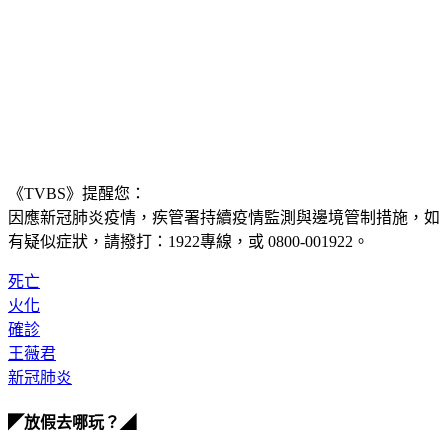
《TVBS》提醒您：
因應新冠肺炎疫情，疾管署持續疫情監測與邊境管制措施，
如
有疑似症狀，請撥打：1922專線，或 0800-001922。
死亡
火化
確診
王薇君
新冠肺炎
◤放假去哪玩？◢
全台熱門活動、人氣攻略一次看！
高雄美食優惠開搶！再抽