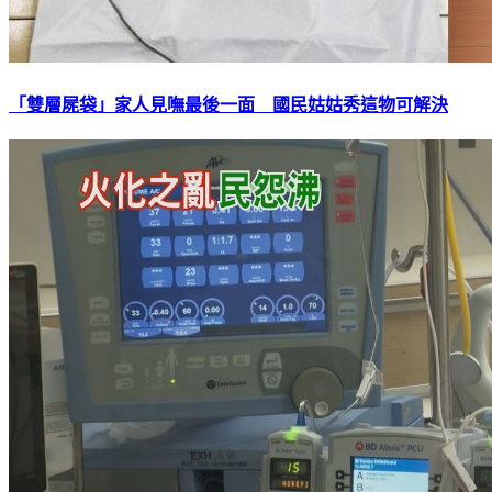
「雙層屍袋」家人見嘸最後一面 國民姑姑秀這物可解決