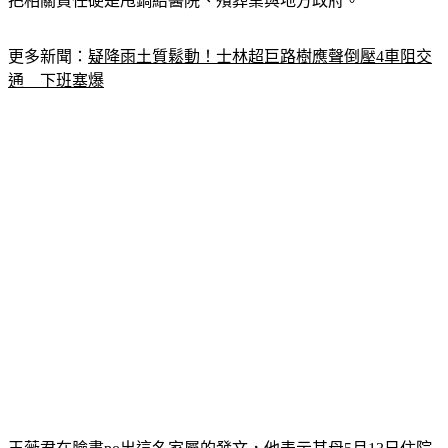
更多新聞：
疑降雨土質鬆動！士林超巨路樹應聲倒壓4車阻交
通　下班塞爆
王薇君在臉書po出這名家屬的發文，他表示其母5月13日住院