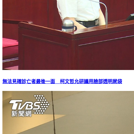
無法見確診亡者最後一面 柯文哲允研議用臉部透明屍袋