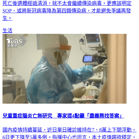
SOP、或將新冠病毒降為第四類傳染病，才能避免爭議再發
生。
生活
兒童重症腦炎亡無研究 專家提4點籲「盡義務找答案」
國內疫情持續蔓延，近日單日確診維持在7、8萬上下間浮動，
6日更下降至5萬多例。指揮中心也坦言，本土疫情趨欲穩定，
並進入高原期。不過自1月統計至今，共已累計2千多人死亡，