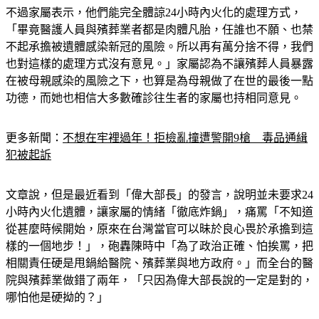
「畢竟醫護人員與殯葬業者都是肉體凡胎，任誰也不願、也禁
不起承擔被遺體感染新冠的風險。所以再有萬分捨不得，我們
也對這樣的處理方式沒有意見。」家屬認為不讓殯葬人員暴露
在被母親感染的風險之下，也算是為母親做了在世的最後一點
功德，而她也相信大多數確診往生者的家屬也持相同意見。
更多新聞：
不想在牢裡過年！拒檢亂撞遭警開9槍　毒品通緝
犯被起訴
文章說，但是最近看到「偉大部長」的發言，說明並未要求24
小時內火化遺體，讓家屬的情緒「徹底炸鍋」，痛罵「不知道
從甚麼時候開始，原來在台灣當官可以昧於良心畏於承擔到這
樣的一個地步！」，砲轟陳時中「為了政治正確、怕挨罵，把
相關責任硬是甩鍋給醫院、殯葬業與地方政府。」而全台的醫
院與殯葬業做錯了兩年，「只因為偉大部長說的一定是對的，
哪怕他是硬拗的？」