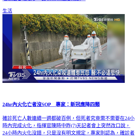
生活
24hr內火化亡者沒SOP 專家：新冠應降四類
確診死亡人數連續一週都破百例，但死者究竟需不需要在24小
時內完成火化，指揮官陳時中昨(7)天記者會上突然改口說，
24小時內火化沒錯，只是沒有明文規定，專家則認為，確診者
死亡後遺體經過清消，就不太會繼續傳染病毒，更應該明定