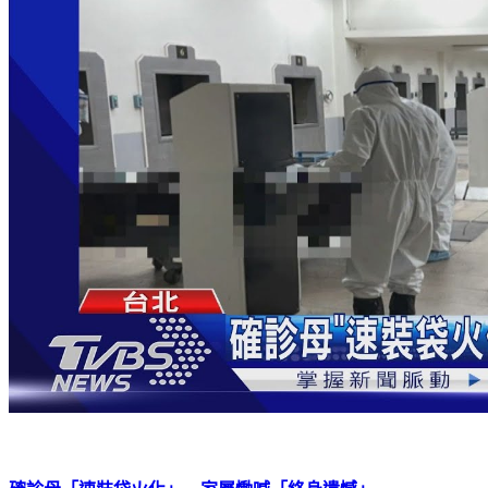
確診母「速裝袋火化」 家屬慟喊「終身遺憾」