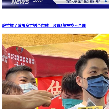
敲竹槓？確診身亡送至市殯 收費5萬被控不合理