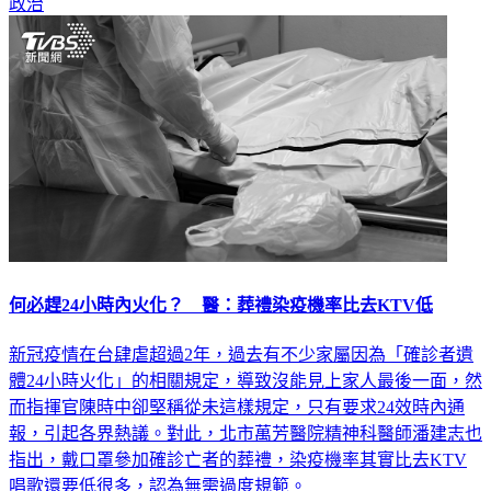
何必趕24小時內火化？ 醫：葬禮染疫機率比去KTV低
新冠疫情在台肆虐超過2年，過去有不少家屬因為「確診者遺
體24小時火化」的相關規定，導致沒能見上家人最後一面，然
而指揮官陳時中卻堅稱從未這樣規定，只有要求24效時內通
報，引起各界熱議。對此，北市萬芳醫院精神科醫師潘建志也
指出，戴口罩參加確診亡者的葬禮，染疫機率其實比去KTV
唱歌還要低很多，認為無需過度規範。