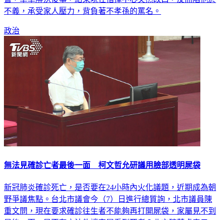
政治
無法見確診亡者最後一面 柯文哲允研議用臉部透明屍袋
新冠肺炎確診死亡，是否要在24小時內火化議題，近期成為朝
野爭議焦點。台北市議會今（7）日進行總質詢，北市議員陳
重文問，現在要求確診往生者不能夠再打開屍袋，家屬見不到
最後一面，是否有方法能讓家屬看到死者？北市殯葬處表示，