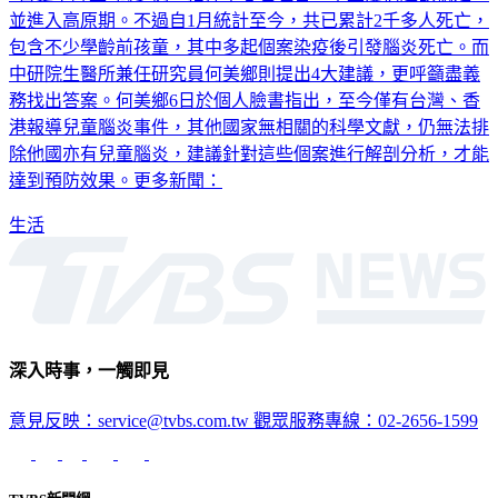
包含不少學齡前孩童，其中多起個案染疫後引發腦炎死亡。而
中研院生醫所兼任研究員何美鄉則提出4大建議，更呼籲盡義
務找出答案。何美鄉6日於個人臉書指出，至今僅有台灣、香
港報導兒童腦炎事件，其他國家無相關的科學文獻，仍無法排
除他國亦有兒童腦炎，建議針對這些個案進行解剖分析，才能
達到預防效果。更多新聞：
生活
深入時事，一觸即見
意見反映：service@tvbs.com.tw
觀眾服務專線：02-2656-1599
TVBS新聞網