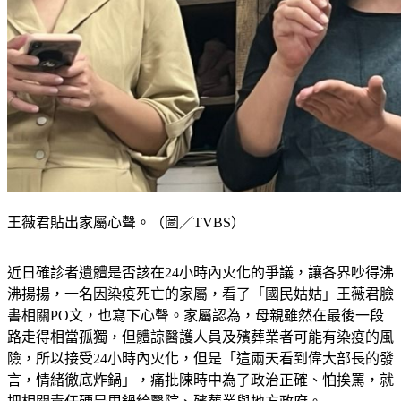
王薇君貼出家屬心聲。（圖／TVBS）
近日確診者遺體是否該在24小時內火化的爭議，讓各界吵得沸
沸揚揚，一名因染疫死亡的家屬，看了「國民姑姑」王薇君臉
書相關PO文，也寫下心聲。家屬認為，母親雖然在最後一段
路走得相當孤獨，但體諒醫護人員及殯葬業者可能有染疫的風
險，所以接受24小時內火化，但是「這兩天看到偉大部長的發
言，情緒徹底炸鍋」，痛批陳時中為了政治正確、怕挨罵，就
把相關責任硬是甩鍋給醫院、殯葬業與地方政府。