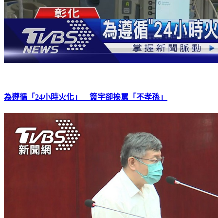
為遵循「24小時火化」 簽字卻挨罵「不孝孫」