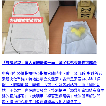
「雙層屍袋」家人見嘸最後一面 國民姑姑秀這物可解決
中央流行疫情指揮中心指揮官陳時中，昨（5）日針對確診者
遺體火化爭議，特地出示公文澄清，表示是需要24小時「通
報」，時間則是「盡速」即可，引發各界熱議。而「國民姑
姑」王薇君，也在臉書發文，特別標註「20幾年拿鍋鏟家庭主
婦的超前部署」，說明用「視窗型遺體袋」就能簡單解決問
題，指揮中心也不用浪費時間再找他人開會了。
社會