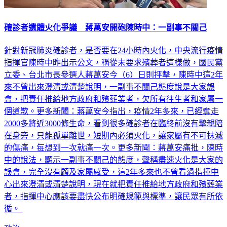
確診者遺體火化爭議 蔣萬安開砲陳時中：一副事不關己
針對新冠肺炎確診者，是否要在24小時內火化，中央流行疫情
指揮官陳時中昨出示公文，稱從未要求殯葬者這樣做，國民黨
立委、台北市長參選人蔣萬安今（6）日則抨擊，陳時中這2年
來不曾出來澄清或清楚說明，一副事不關己態度說是大家誤
會，把責任推給地方政府和殯葬業者，欠所有往生者和家屬一
個道歉。更多新聞：蔣萬安今指出，疫情2年多來，已經奪走
2000多將近3000條生命，看到很多確診者在臨終前沒有摯親陪
在身旁，只能孤單離世，短期內必須火化，讓家屬有不可抹滅
的傷痛，每想到一次就痛一次。更多新聞：蔣萬安痛批，陳時
中的說法，顯示一副事不關己的態度，聲稱盡速火化是大家的
誤會，完全沒有顧及家屬感受，這2年多來也不曾看過指揮中
心出來澄清或清楚說明，現在就把責任推給地方政府和殯葬業
者，指揮中心應該要盡快公布明確規範與標準，讓民眾有所依
循。
政治