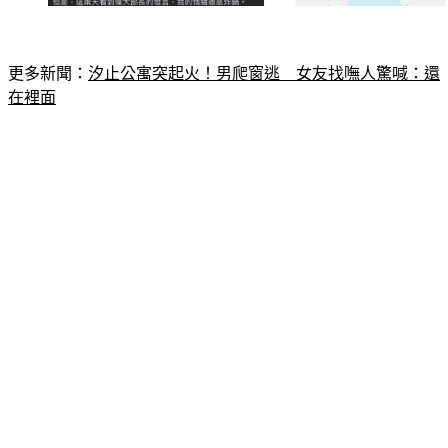
更多新聞：
汐止公寓突起火！男爬窗逃　女友找嘸人驚喊：還
在裡面
不過家屬表示，他們能完全體諒24小時內火化的處理方式，