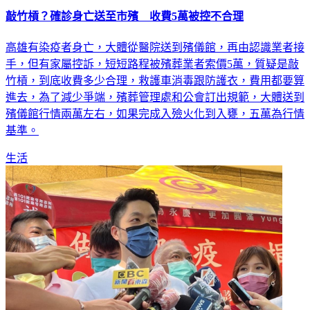
高雄有染疫者身亡，大體從醫院送到殯儀館，再由認識業者接
手，但有家屬控訴，短短路程被殯葬業者索價5萬，質疑是敲
竹槓，到底收費多少合理，救護車消毒跟防護衣，費用都要算
進去，為了減少爭端，殯葬管理處和公會訂出規範，大體送到
殯儀館行情兩萬左右，如果完成入殮火化到入甕，五萬為行情
基準。
生活