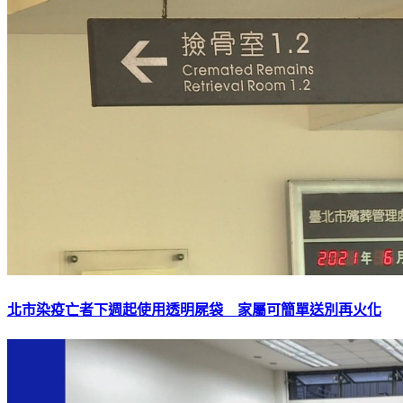
北市染疫亡者下週起使用透明屍袋 家屬可簡單送別再火化