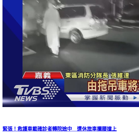
緊張！救護車載確診者轉院途中 遭休旅車攔腰撞上