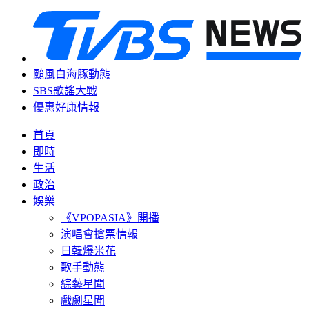
颱風白海豚動態
SBS歌謠大戰
優惠好康情報
首頁
即時
生活
政治
娛樂
《VPOPASIA》開播
演唱會搶票情報
日韓爆米花
歌手動態
綜藝星聞
戲劇星聞