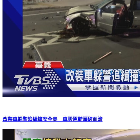
改裝車躲警追緝撞安全島 車毀駕駛頭破血流