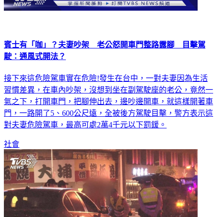
賓士有「咖」？夫妻吵架 老公怒開車門整路露腳 目擊駕
駛：通風式開法？
接下來這危險駕車實在危險!發生在台中，一對夫妻因為生活
習慣差異，在車內吵架，沒想到坐在副駕駛座的老公，竟然一
氣之下，打開車門，把腳伸出去，邊吵邊開車，就這樣開著車
門，一路開了5、600公尺遠，全被後方駕駛目擊，警方表示這
對夫妻危險駕車，最高可處2萬4千元以下罰鍰。
社會