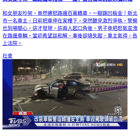
和女朋友吵架，竟然遷怒路邊百萬轎車，一腳踹凹板金！新北
市一名車主，日前把車停在家樓下，突然聽見激烈爭執，警察
也到場關心，這才發現，這兩人起口角後，男子竟把怒氣宣洩
在路邊車輛，當初希望談和解，事後卻搞失蹤，車主氣得，告
上法院。
社會