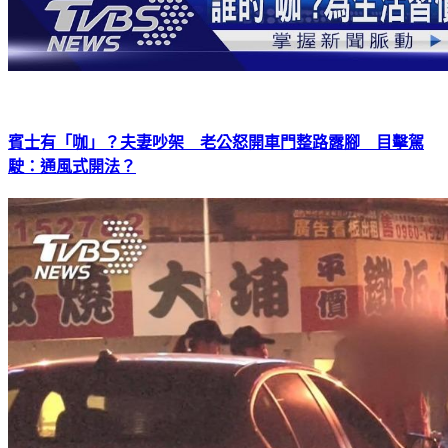
賓士有「咖」？夫妻吵架 老公怒開車門整路露腳 目擊駕
駛：通風式開法？