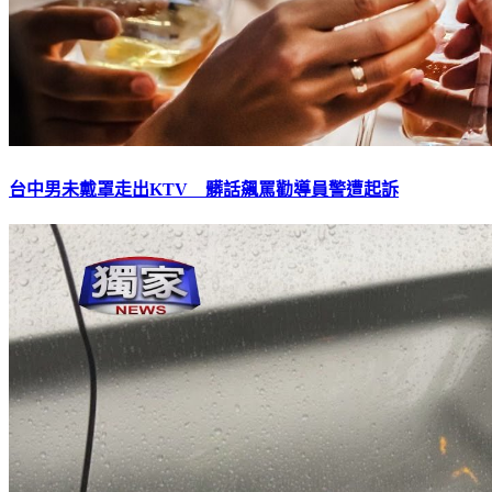
台中男未戴罩走出KTV 髒話飆罵勸導員警遭起訴