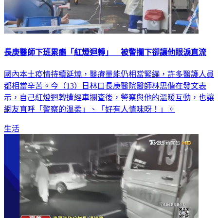
長庚醫師下班累癱「紅燈迴轉」 被警攔下卻讓他眼淚直流
國內本土疫情持續延燒，醫療量能仍相當緊繃，許多醫護人員
都相當辛苦。今（13）日林口長庚醫院醫師林思偕在發文表
示，自己紅燈迴轉遭經車攔查後，警察與他的溫暖互動，也讓
網友直呼「警察的溫柔」、「好有人情味呀！」。
生活