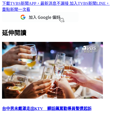
下載TVBS新聞APP，最新消息不漏接
加入TVBS新聞LINE，
重點新聞一次看
延伸閱讀
台中男未戴罩走出KTV 髒話飆罵勸導員警遭起訴