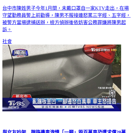
台中市陳姓男子今年1月間，未戴口罩自一家KTV走出，在場
守望勤務員警上前勸導，陳男不服接連怒罵三字經、五字經，
被警方當場逮捕送辦，檢方偵辦後依妨害公務罪嫌將陳男起
訴。
社會
與女友吵架 踹路邊車洩憤「一腳」毀百萬車恐遭求償20萬