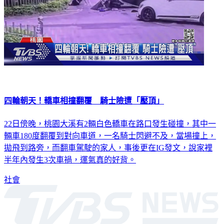
四輪朝天！轎車相撞翻覆 騎士險遭「壓頂」
22日傍晚，桃園大溪有2輛白色轎車在路口發生碰撞，其中一
輛車180度翻覆到對向車道，一名騎士閃避不及，當場撞上，
拋飛到路旁，而翻車駕駛的家人，事後更在IG發文，說家裡
半年內發生3次車禍，運氣真的好背。
社會