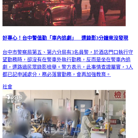
好專心！台中警值勤「車內追劇」 遭錄影3分鐘竟沒發現
台中市警察局第五、第六分局有3名員警，於酒店門口執行守
望勤務時，卻沒有在警車外執行勤務，反而是坐在警車內追
劇，遭路過民眾錄影檢舉。警方表示，此事情查證屬實，3人
都已記申誡處分，務必落實勤務，會再加強教育。
社會