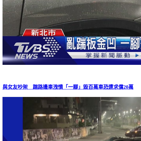
與女友吵架 踹路邊車洩憤「一腳」毀百萬車恐遭求償20萬