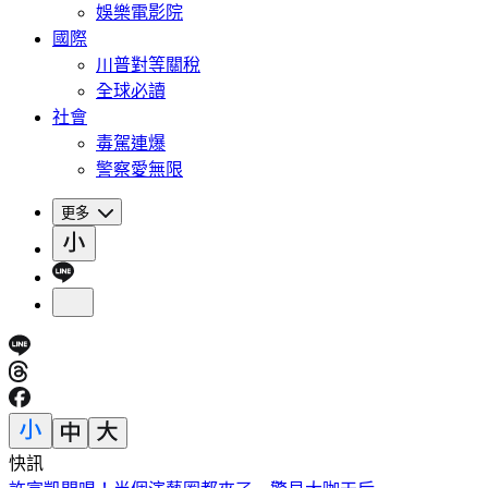
娛樂電影院
國際
川普對等關稅
全球必讀
社會
毒駕連爆
警察愛無限
更多
快訊