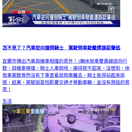
怎不見了？汽車逆向撞倒騎士 駕駛倒車駛離遭誤認肇逃
宜蘭市傳出汽車與機車相撞的意外！1輛休旅車雙黃線逆向行
駛，與機車擦撞，騎士人車倒地，痛得爬不起來，沒想到，休
旅車駕駛竟然沒有下車查看就倒車離去，騎士氣得站起來追
逐，結果，駕駛說是怕影響交通才移動車輛，並沒有想逃的意
思！
生活