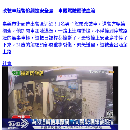
改裝車躲警追緝撞安全島 車毀駕駛頭破血流
嘉義市街頭傳出警匪追逐！1名男子駕駛改裝車，遭警方鳴笛
欄查，他卻開車加速逃逸，一路上連環衝撞，不僅撞到停放路
邊的無辜車輛，還把日誌桿都撞斷了，最後撞上安全島才停了
下來，31歲的駕駛頭部嚴重撕裂傷，緊急送醫，還被查出酒駕
上路！
社會