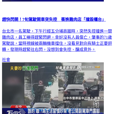
趕快閃開！7旬駕駛開車突失控 衝進雞肉店「撞毀櫃台」
台北市一名駕駛，下午行經五分埔商圈時，突然失控撞進一間
雞肉店，員工嚇得趕緊閃避，幸好沒有人員傷亡，肇事的71歲
駕駛說，當時視線被兩輛機車擋住，沒看見對向有騎士正要迴
轉，發現時趕緊往右閃，沒想到會失控、釀成意外。
社會