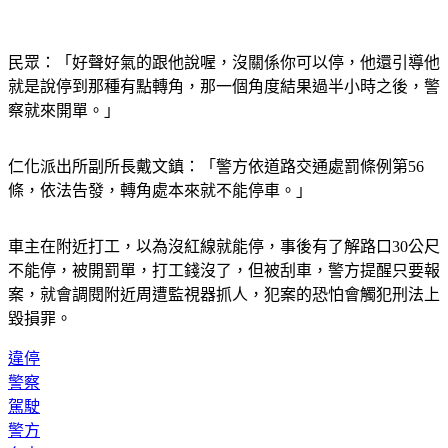
民眾：「好聲好氣的跟他說喔，沒關係你可以停，他還引導他
就是說停到那種有點轉角，那一個角度結果過半小時之後，警
察就來開單。」
仁化派出所副所長戴文鎮：「警方依道路交通處罰條例第56
條，依法告發，轉角處本來就不能停車。」
車主在附近打工，以為沒紅線就能停，事後有了解路口30公尺
不能停，被開罰單，打工錢沒了，但被刮車，警方提醒只要報
案，就會調閱附近周遭監視器抓人，犯案的恐怕會觸犯刑法上
毀損罪。
違停
警察
駕駛
警方