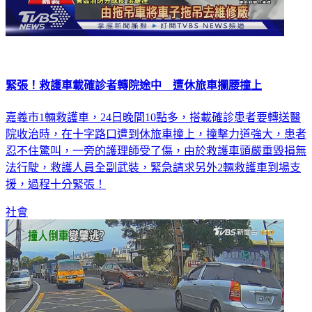
緊張！救護車載確診者轉院途中 遭休旅車攔腰撞上
嘉義市1輛救護車，24日晚間10點多，搭載確診患者要轉送醫
院收治時，在十字路口遭到休旅車撞上，撞擊力道強大，患者
忍不住驚叫，一旁的護理師受了傷，由於救護車頭嚴重毀損無
法行駛，救護人員全副武裝，緊急請求另外2輛救護車到場支
援，過程十分緊張！
社會