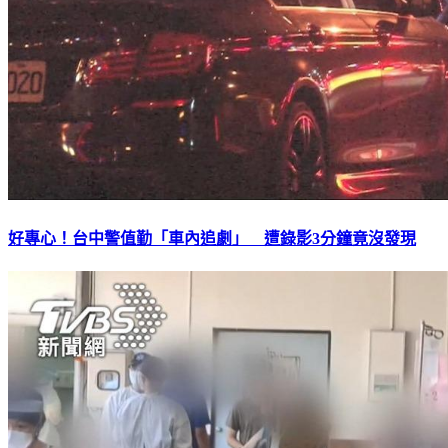
好專心！台中警值勤「車內追劇」 遭錄影3分鐘竟沒發現