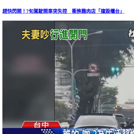
趕快閃開！7旬駕駛開車突失控 衝進雞肉店「撞毀櫃台」