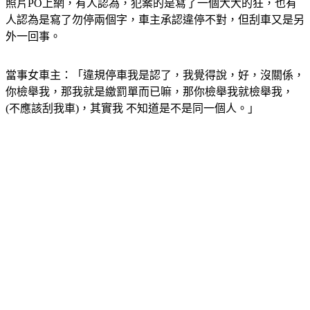
照片PO上網，有人認為，犯案的是寫了一個大大的狂，也有
人認為是寫了勿停兩個字，車主承認違停不對，但刮車又是另
外一回事。
當事女車主：「違規停車我是認了，我覺得說，好，沒關係，
你檢舉我，那我就是繳罰單而已嘛，那你檢舉我就檢舉我， 
(不應該刮我車)，其實我 不知道是不是同一個人。」