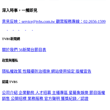
深入時事，一觸即見
意見反映：service@tvbs.com.tw
觀眾服務專線：02-2656-1599
TVBS新聞網
關於我們
56新聞台節目表
政策與隱私
隱私權政策
性騷擾防治措施
網站使用協定
版權宣告
認識 TVBS
公司介紹
企業動態
人才招募
主播專區
星藝象娛樂
節目版權
銷售
公開招標
業務服務
官方聲明
獲獎紀錄／認證