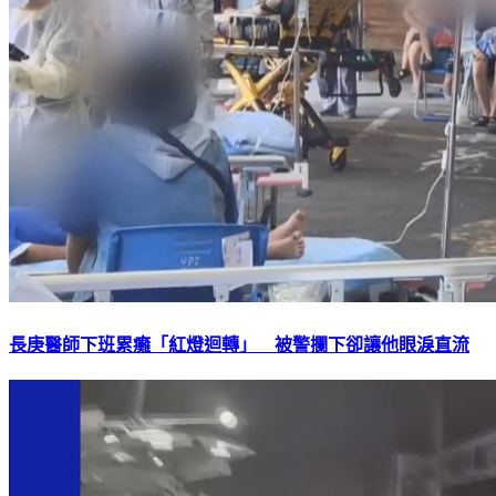
長庚醫師下班累癱「紅燈迴轉」 被警攔下卻讓他眼淚直流