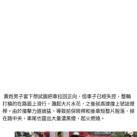
 黃姓男子當下想試圖把車拉回正向，但車子已經失控，整輛
打橫的在路面上滑行，濺起大片水花，之後就高速撞上號誌燈
桿。由於撞擊力道過猛，導致前保險桿和後車殼整片脫落、掉
在路中央，車尾也竄出大量濃黑煙，起火燃燒。