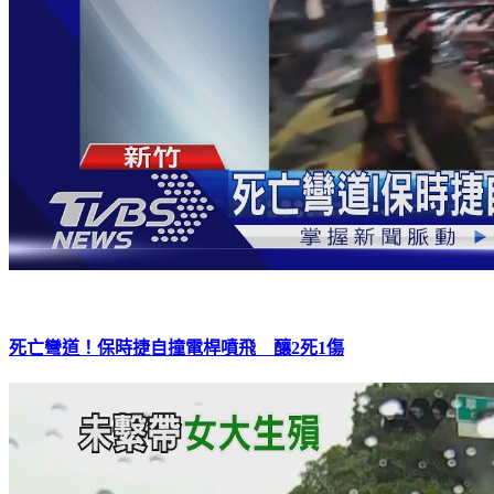
死亡彎道！保時捷自撞電桿噴飛 釀2死1傷