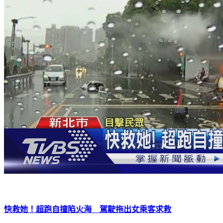
快救她！超跑自撞陷火海 駕駛拖出女乘客求救