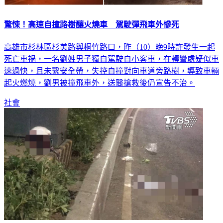
驚悚！高速自撞路樹釀火燒車 駕駛彈飛車外慘死
高雄市杉林區杉美路與桐竹路口，昨（10）晚9時許發生一起
死亡車禍，一名劉姓男子獨自駕駛自小客車，在轉彎處疑似車
速過快，且未繫安全帶，失控自撞對向車道旁路樹，導致車輛
起火燃燒，劉男被撞飛車外，送醫搶救後仍宣告不治。
社會