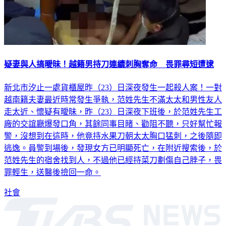
疑妻與人搞曖昧！越籍男持刀連續刺胸奪命 畏罪尋短遭逮
新北市汐止一處貨櫃屋昨（23）日深夜發生一起殺人案！一對
越南籍夫妻最近時常發生爭執，范姓先生不滿太太和男性友人
走太近、懷疑有曖昧，昨（23）日深夜下班後，於范姓先生工
廠的交誼廳爆發口角，其餘同事目睹、勸阻不聽，只好幫忙報
警，沒想到在這時，他竟持水果刀朝太太胸口猛刺，之後隨即
逃逸。員警到場後，發現女方已明顯死亡，在附近搜索後，於
范姓先生的宿舍找到人，不過他已經持菜刀劃傷自己脖子，畏
罪輕生，送醫後撿回一命。
社會