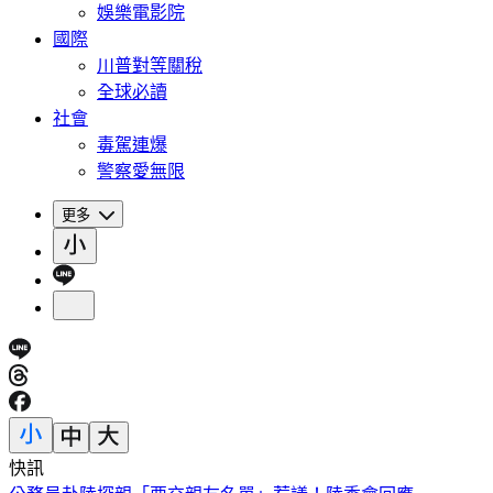
娛樂電影院
國際
川普對等關稅
全球必讀
社會
毒駕連爆
警察愛無限
更多
快訊