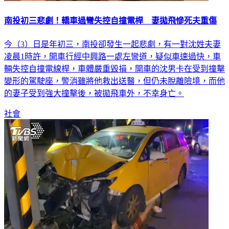
南投初三悲劇！轎車過彎失控自撞電桿 妻拋飛慘死夫重傷
今（3）日是年初三，南投卻發生一起悲劇，有一對沈姓夫妻
凌晨1時許，開車行經中興路一處左彎道，疑似車速過快，車
輛失控自撞電線桿，車體嚴重毀損，開車的沈男卡在受到撞擊
變形的駕駛座，警消雖將他救出送醫，但仍未脫離險境，而他
的妻子受到強大撞擊後，被拋飛車外，不幸身亡。
社會