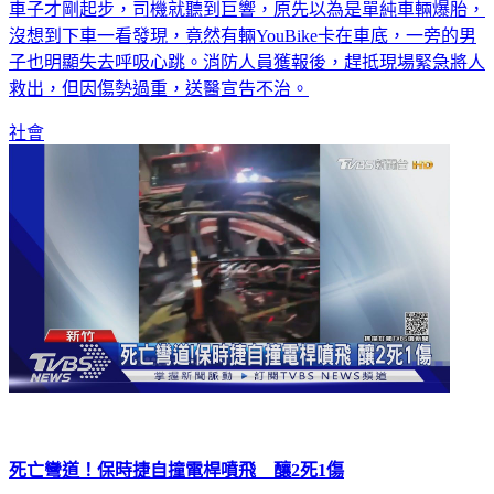
車子才剛起步，司機就聽到巨響，原先以為是單純車輛爆胎，
沒想到下車一看發現，竟然有輛YouBike卡在車底，一旁的男
子也明顯失去呼吸心跳。消防人員獲報後，趕抵現場緊急將人
救出，但因傷勢過重，送醫宣告不治。
社會
死亡彎道！保時捷自撞電桿噴飛 釀2死1傷