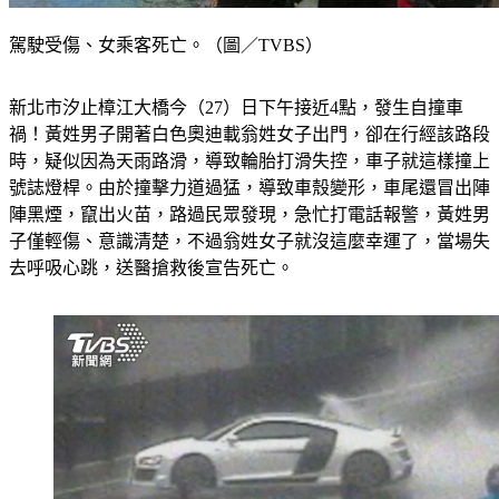
駕駛受傷、女乘客死亡。（圖／TVBS）
新北市汐止樟江大橋今（27）日下午接近4點，發生自撞車
禍！黃姓男子開著白色奧迪載翁姓女子出門，卻在行經該路段
時，疑似因為天雨路滑，導致輪胎打滑失控，車子就這樣撞上
號誌燈桿。由於撞擊力道過猛，導致車殼變形，車尾還冒出陣
陣黑煙，竄出火苗，路過民眾發現，急忙打電話報警，黃姓男
子僅輕傷、意識清楚，不過翁姓女子就沒這麼幸運了，當場失
去呼吸心跳，送醫搶救後宣告死亡。