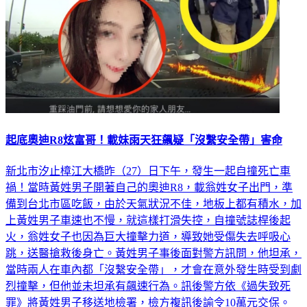
起底奧迪R8炫富哥！載妹雨天狂飆疑「沒繫安全帶」害命
新北市汐止樟江大橋昨（27）日下午，發生一起自撞死亡車
禍！當時黃姓男子開著自己的奧迪R8，載翁姓女子出門，準
備到台北市區吃飯，由於天氣狀況不佳，地板上都有積水，加
上黃姓男子車速也不慢，就這樣打滑失控，自撞號誌桿後起
火，翁姓女子也因為巨大撞擊力道，導致她受傷失去呼吸心
跳，送醫搶救後身亡。黃姓男子事後面對警方訊問，他坦承，
當時兩人在車內都「沒繫安全帶」，才會在意外發生時受到劇
烈撞擊，但他並未坦承有飆速行為。訊後警方依《過失致死
罪》將黃姓男子移送地檢署，檢方複訊後諭令10萬元交保。