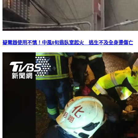
疑電器使用不慎！中風8旬翁臥室起火 逃生不及全身燙傷亡