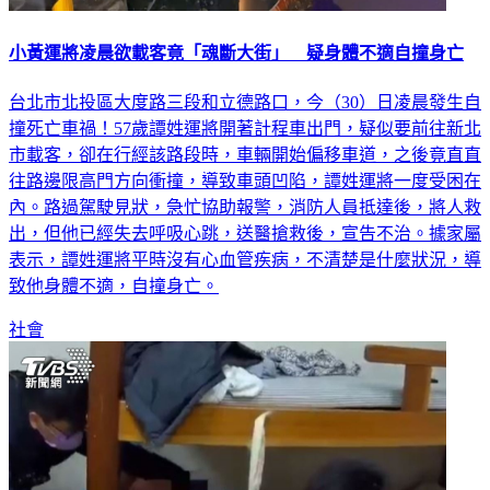
小黃運將凌晨欲載客竟「魂斷大街」 疑身體不適自撞身亡
台北市北投區大度路三段和立德路口，今（30）日凌晨發生自
撞死亡車禍！57歲譚姓運將開著計程車出門，疑似要前往新北
市載客，卻在行經該路段時，車輛開始偏移車道，之後竟直直
往路邊限高門方向衝撞，導致車頭凹陷，譚姓運將一度受困在
內。路過駕駛見狀，急忙協助報警，消防人員抵達後，將人救
出，但他已經失去呼吸心跳，送醫搶救後，宣告不治。據家屬
表示，譚姓運將平時沒有心血管疾病，不清楚是什麼狀況，導
致他身體不適，自撞身亡。
社會