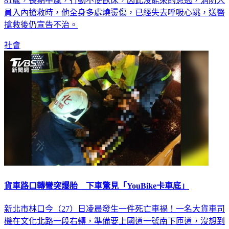
81歲，長期中風，行動不便臥床，因此沒能來的急逃，消防人
員入內搶救時，他全身多處燒燙傷，已經失去呼吸心跳，送醫
搶救後仍宣告不治。
社會
貨車路口轉彎突爆胎 下車驚見「YouBike卡車底」
新北市林口今（27）日凌晨發生一件死亡車禍！一名大貨車司
機在文化北路一段右轉，準備要上國道一號南下匝道，沒想到