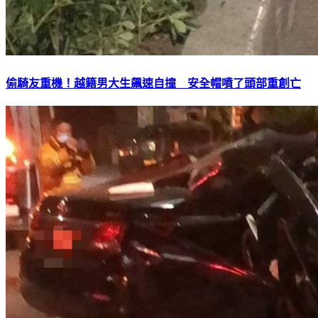
偷騎友重機！越籍男大生飆速自撞 安全帽噴了頭部重創亡