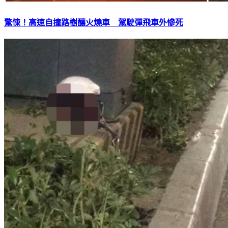
驚悚！高速自撞路樹釀火燒車 駕駛彈飛車外慘死