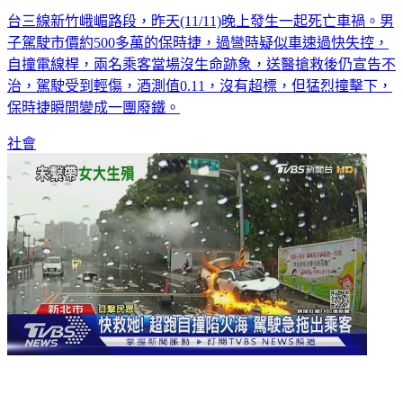
台三線新竹峨嵋路段，昨天(11/11)晚上發生一起死亡車禍。男
子駕駛市價約500多萬的保時捷，過彎時疑似車速過快失控，
自撞電線桿，兩名乘客當場沒生命跡象，送醫搶救後仍宣告不
治，駕駛受到輕傷，酒測值0.11，沒有超標，但猛烈撞擊下，
保時捷瞬間變成一團廢鐵。
社會