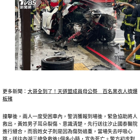
更多新聞：
大哥全到了！天道盟成員母公祭　百名黑衣人擠爆
板殯
撞擊後，兩人一度受困車內，警消獲報到場後，緊急協助將人
救出，黃姓男子耳朵裂傷、意識清楚，先行送往汐止國泰醫院
進行縫合，而翁姓女子則是因為傷勢過重，當場失去呼吸心
跳，送往內湖三總急救後1個多小時，宣告死亡。警方初步對