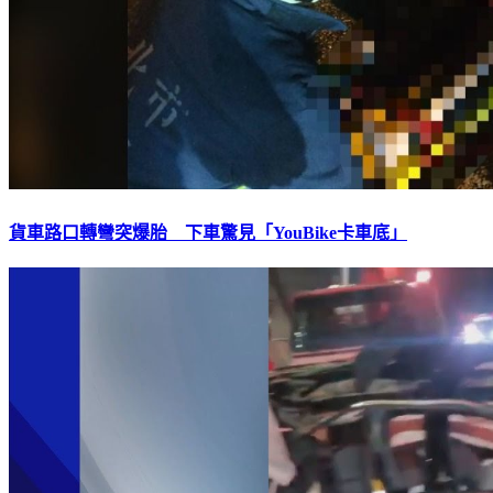
貨車路口轉彎突爆胎 下車驚見「YouBike卡車底」