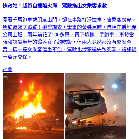
快救她！超跑自撞陷火海 駕駛拖出女乘客求救
開著千萬跑車載朋友出門，卻在半路打滑撞車，害乘客喪命，
駕駛遭起底追蹤！檢警調查，肇事的黃姓駕駛，自稱在房地產
公司上班，兩年前花了200多萬，買下這輛二手跑車，事發當
時和認識半年的翁姓女子約吃飯，但兩人竟然都沒有繫安全
帶，這一撞女乘客傷重不治，駕駛也涉犯過失致死罪，複訊後
十萬元交保。
社會