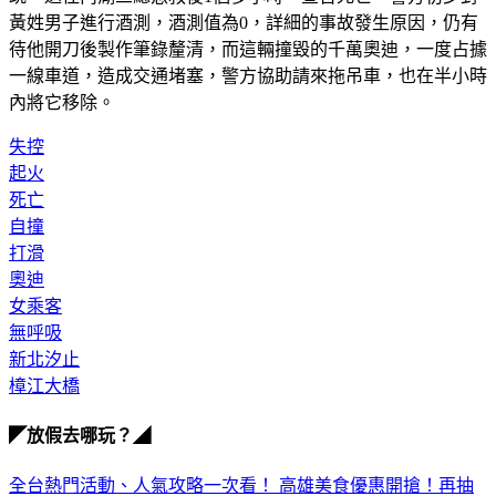
黃姓男子進行酒測，酒測值為0，詳細的事故發生原因，仍有
待他開刀後製作筆錄釐清，而這輛撞毀的千萬奧迪，一度占據
一線車道，造成交通堵塞，警方協助請來拖吊車，也在半小時
內將它移除。
失控
起火
死亡
自撞
打滑
奧迪
女乘客
無呼吸
新北汐止
樟江大橋
◤放假去哪玩？◢
全台熱門活動、人氣攻略一次看！
高雄美食優惠開搶！再抽