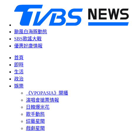
颱風白海豚動態
SBS歌謠大戰
優惠好康情報
首頁
即時
生活
政治
娛樂
《VPOPASIA》開播
演唱會搶票情報
日韓爆米花
歌手動態
綜藝星聞
戲劇星聞