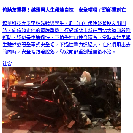
偷騎友重機！越籍男大生飆速自撞 安全帽噴了頭部重創亡
龍華科技大學李姓越籍男學生，昨（14）傍晚趁著朋友出門
時，偷偷騎走他的黃牌重機，行經新北市新莊西北大道四段附
近時，疑似是車速過快，不慎失控自撞分隔島。當時李姓男學
生雖然戴著全罩式安全帽，不過撞擊力道過大，在他噴飛出去
的同時，安全帽跟著脫落，導致頭部重創送醫後不治。
社會