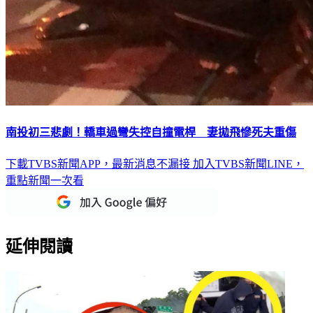
南投初三悲劇！轎車過彎失控自撞電桿 妻拋飛慘死夫重傷
下載TVBS新聞APP，最新消息不漏接
加入TVBS新聞LINE，
重點新聞一次看
延伸閱讀