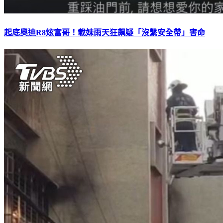
起底奧迪R8炫富哥！載妹雨天狂飆疑「沒繫安全帶」害命