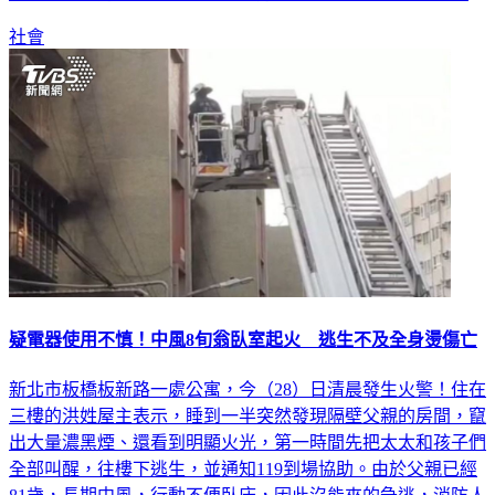
社會
疑電器使用不慎！中風8旬翁臥室起火 逃生不及全身燙傷亡
新北市板橋板新路一處公寓，今（28）日清晨發生火警！住在
三樓的洪姓屋主表示，睡到一半突然發現隔壁父親的房間，竄
出大量濃黑煙、還看到明顯火光，第一時間先把太太和孩子們
全部叫醒，往樓下逃生，並通知119到場協助。由於父親已經