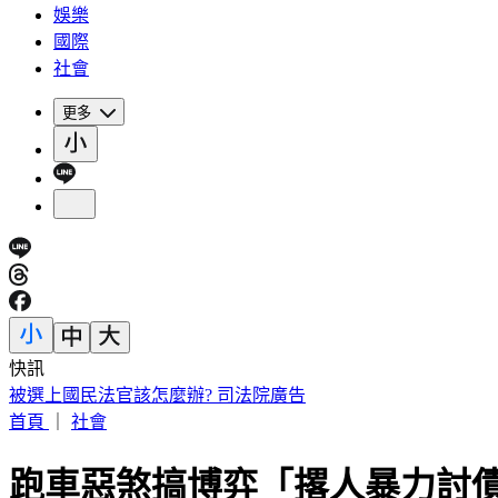
娛樂
國際
社會
更多
快訊
被選上國民法官該怎麼辦? 司法院廣告
首頁
｜
社會
跑車惡煞搞博弈「撂人暴力討