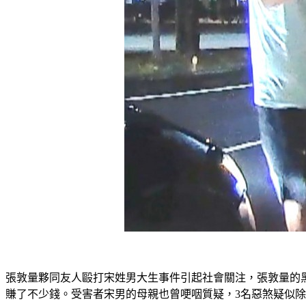
張敦量夥同友人毆打宋姓男大生事件引起社會關注，張敦量的
賺了不少錢。受害者宋男的母親也曾哽咽質疑，3名惡煞疑似