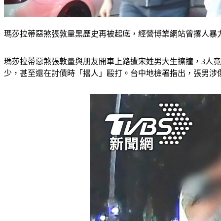
瑪莎拉蒂惡煞張敦量黑歷史再被起底，經營博業網站曾撂人暴力
瑪莎拉蒂惡煞張敦量與朋友開車上路遭宋姓男大生擦撞，3人
少，甚至還在討債時「撂人」毆打。台中地檢署指出，張男涉