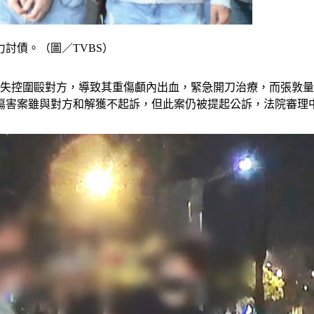
討債。（圖／TVBS）
竟失控圍毆對方，導致其重傷顱內出血，緊急開刀治療，而張敦
傷害案雖與對方和解獲不起訴，但此案仍被提起公訴，法院審理