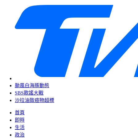
颱風白海豚動態
SBS歌謠大戰
沙拉油致癌物超標
首頁
即時
生活
政治