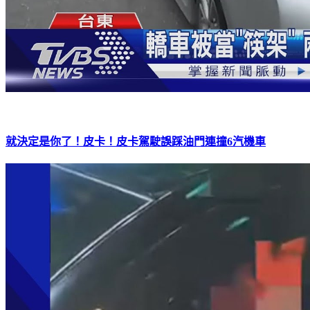
就決定是你了！皮卡！皮卡駕駛誤踩油門連撞6汽機車