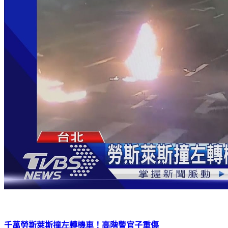
千萬勞斯萊斯撞左轉機車！高階警官子重傷