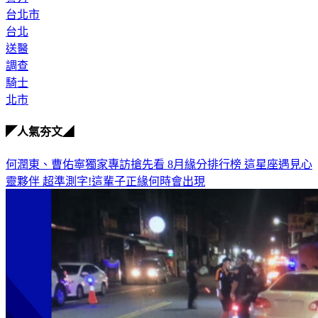
台北市
台北
送醫
調查
騎士
北市
◤人氣夯文◢
何潤東、曹佑寧獨家專訪搶先看
8月緣分排行榜 這星座遇見心
靈夥伴
超準測字!這輩子正緣何時會出現