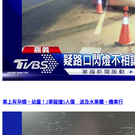
車上有孕婦、幼童！2車碰撞5人傷 波及水果攤、機車行