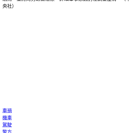
央社）
車禍
機車
駕駛
警方