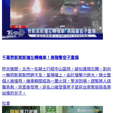
千萬勞斯萊斯撞左轉機車！高階警官子重傷
昨天晚間，北市一名騎士行經中山區時，疑似違規左轉，對向
一輛勞斯萊斯閃避不及，當場撞上，由於撞擊力道大，騎士整
個人被撞飛，機車瞬間成為一團火球，警消到場，趕緊將人送
醫急救，追查後發現，這名23歲受傷男子是前台南警局局長周
幼偉的兒子。
社會