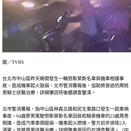
圖／TVBS
台北市中山區昨天晚間發生一輛勞斯萊斯名車與機車相撞事
故，造成機車起火毀損，北市警消獲報後，協助將昏迷的周姓
男騎士送醫治療，詳細肇因待後續調查釐清。
北市警消獲報，指中山區林森北路和民生東路口發生一起車禍
事故，64歲廖男駕駛勞斯萊斯名車因故和騎乘機車的23歲周男
相撞，造成汽車車頭毀損、機車起火燃燒，警方初步排除2人
酒駕，並將周男送醫治療，詳細肇事原因仍在調查釐清。（中