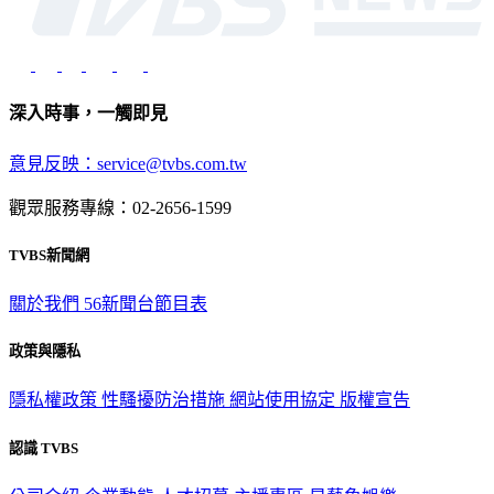
深入時事，一觸即見
意見反映：service@tvbs.com.tw
觀眾服務專線：02-2656-1599
TVBS新聞網
關於我們
56新聞台節目表
政策與隱私
隱私權政策
性騷擾防治措施
網站使用協定
版權宣告
認識 TVBS