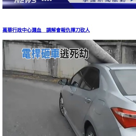
萬華行政中心濺血 調解會報仇揮刀砍人