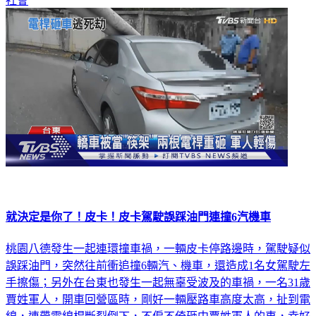
社會
就決定是你了！皮卡！皮卡駕駛誤踩油門連撞6汽機車
桃園八德發生一起連環撞車禍，一輛皮卡停路邊時，駕駛疑似
誤踩油門，突然往前衝追撞6輛汽、機車，還造成1名女駕駛左
手擦傷；另外在台東也發生一起無辜受波及的車禍，一名31歲
賈姓軍人，開車回營區時，剛好一輛壓路車高度太高，扯到電