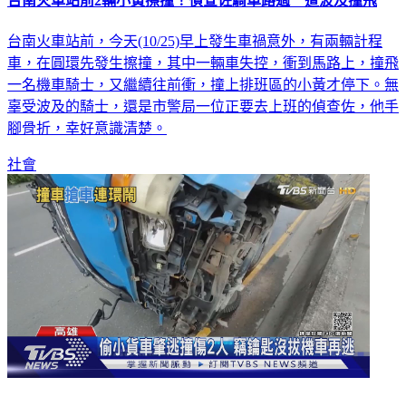
台南火車站前2輛小黃擦撞！偵查佐騎車路過 遭波及撞飛
台南火車站前，今天(10/25)早上發生車禍意外，有兩輛計程
車，在圓環先發生擦撞，其中一輛車失控，衝到馬路上，撞飛
一名機車騎士，又繼續往前衝，撞上排班區的小黃才停下。無
辜受波及的騎士，還是市警局一位正要去上班的偵查佐，他手
腳骨折，幸好意識清楚。
社會