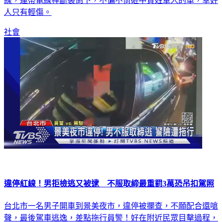
線，連帶電線桿斷裂倒下，不偏不倚砸中賈姓軍人的車，幸好
人只有輕傷。
社會
違停紅線！男拒檢逃又被逮 不服取締最重罰3萬恐吊扣駕照
台北市一名男子開車到景美夜市，違停被攔查，不願配合還嗆
聲，最後駕車逃逸，差點拖行員警！好在附近民眾目擊過程，