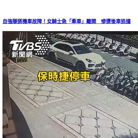
自強隧道機車故障！女騎士急「牽車」離開 慘遭後車追撞