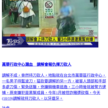
萬華行政中心濺血 調解會報仇揮刀砍人
調解不成，竟然持刀砍人，地點就在台北市萬華區行政中心，
一名男子持藍波刀，猛砍要調解的另一方，被害人頭部和手部
多處刀傷，緊急送醫，兇嫌騎機車逃逸，三小時後就被警方逮
捕，原來嫌犯是黑幫成員，今年1月被控詐賭遭砍傷，今天
(10/19)調解就持刀砍人，以牙還牙。