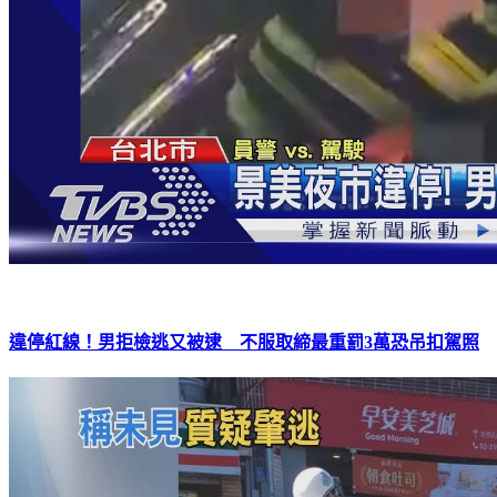
違停紅線！男拒檢逃又被逮 不服取締最重罰3萬恐吊扣駕照