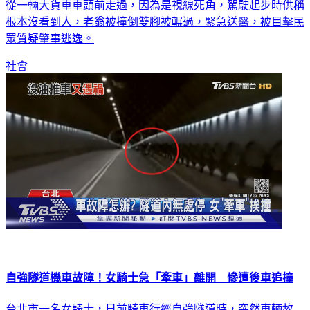
從一輛大貨車車頭前走過，因為是視線死角，駕駛起步時供稱
根本沒看到人，老翁被撞倒雙腳被輾過，緊急送醫，被目擊民
眾質疑肇事逃逸。
社會
自強隧道機車故障！女騎士急「牽車」離開 慘遭後車追撞
台北市一名女騎士，日前騎車行經自強隧道時，突然車輛故