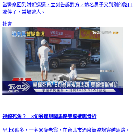
當警察回到附近巡邏，立刻告訴對方，這名男子又到別的路口
違停了，當場逮人。
社會
視線死角？ 8旬翁違規闖馬路雙腳遭輾骨折
早上8點多，一名86歲老翁，在台北市酒泉街違規穿越馬路，