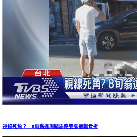
視線死角？ 8旬翁違規闖馬路雙腳遭輾骨折