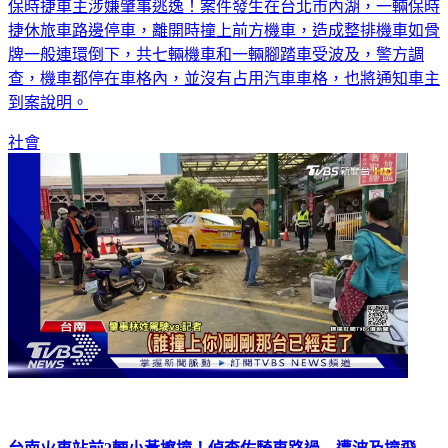
保時捷車主涉嫌肇事逃逸！案件發生在台北市內湖，一輛保時
捷休旅車路邊停車，離開時撞上前方機車，造成整排機車如骨
牌一般連環倒下，共七輛機車和一輛腳踏車受波及，警方調
查，機車都停在車格內，並沒有占用汽車車格，也將通知車主
到案說明。
社會