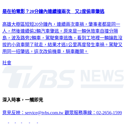
是在拍電影？20分鐘內連續撞兩次 又2度偷車肇逃
高雄大樹區短短20分鐘內，連續兩次車禍，肇事者都是同一
人，然後連續偷2輛汽車肇逃。原來是一輛休旅車自撞分隔
島，波及路旁2輛車，駕駛棄車逃逸，看到工地裡一輛鑰匙沒
拔的小貨車開了就走，結果才逃1公里再度發生車禍。駕駛又
用同一招肇逃，這次改偷機車，騎車離開。
社會
深入時事，一觸即見
意見反映：service@tvbs.com.tw
觀眾服務專線：02-2656-1599