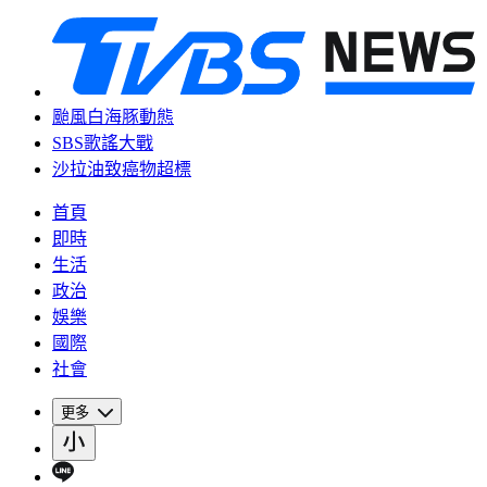
颱風白海豚動態
SBS歌謠大戰
沙拉油致癌物超標
首頁
即時
生活
政治
娛樂
國際
社會
更多