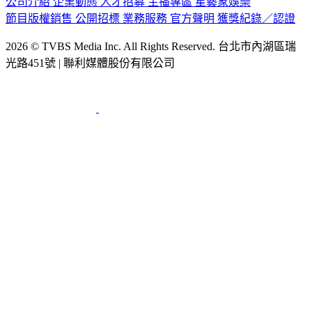
公司介紹
企業動態
人才招募
主播專區
星藝象娛樂
節目版權銷售
公開招標
業務服務
官方聲明
獲獎紀錄／認證
2026 © TVBS Media Inc. All Rights Reserved. 台北市內湖區瑞
光路451號 | 聯利媒體股份有限公司