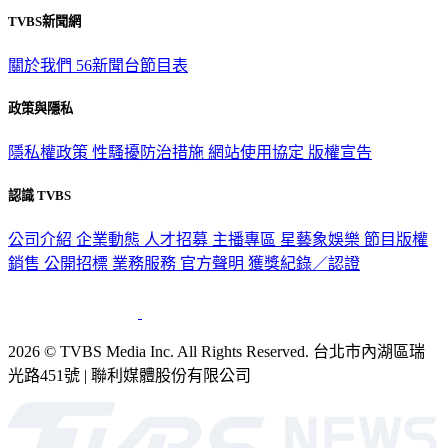
TVBS新聞網
關於我們
56新聞台節目表
政策與隱私
隱私權政策
性騷擾防治措施
網站使用協定
版權宣告
認識 TVBS
公司介紹
企業動態
人才招募
主播專區
星藝象娛樂
節目版權
銷售
公開招標
業務服務
官方聲明
獲獎紀錄／認證
2026 © TVBS Media Inc. All Rights Reserved. 台北市內湖區瑞
光路451號 | 聯利媒體股份有限公司