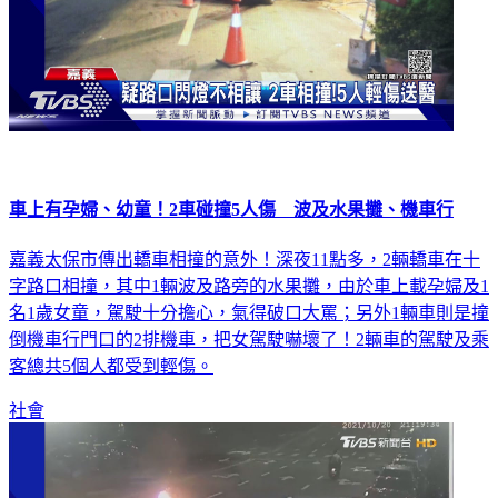
車上有孕婦、幼童！2車碰撞5人傷 波及水果攤、機車行
嘉義太保市傳出轎車相撞的意外！深夜11點多，2輛轎車在十
字路口相撞，其中1輛波及路旁的水果攤，由於車上載孕婦及1
名1歲女童，駕駛十分擔心，氣得破口大罵；另外1輛車則是撞
倒機車行門口的2排機車，把女駕駛嚇壞了！2輛車的駕駛及乘
客總共5個人都受到輕傷。
社會