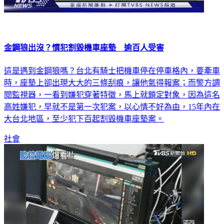
金鋼狼出沒？慣犯割毀機車座墊 逾百人受害
這是遇到金鋼狼嗎？台北有騎士把機車停在停車格內，要牽車
時，座墊上卻出現大大的三條刮痕，讓他氣得報案；而警方調
閱監視器，一看到嫌犯穿著特徵，馬上就鎖定對象，因為這名
高姓嫌犯，早就不是第一次犯案，以心情不好為由，15年內在
大台北地區，至少犯下百起割毀機車座墊案。
社會