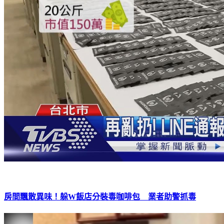
房間飄散異味！躲W飯店分裝毒咖啡包 業者助警抓毒