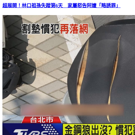
超展開！林口祖孫失蹤第6天 家屬怒告阿嬤「略誘罪」