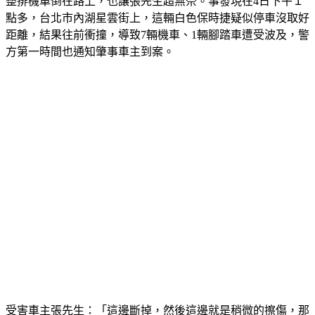
整排機車倒在路上，也讓張先生超無奈。事發現在4日下午１
點多，台北市內湖星雲街上，這輛白色保時捷疑似停車沒取好
距離，結果往前衝撞，導致7輛機車、1輛腳踏車遭受波及，警
方第一時間也通知肇事車主到案。
受害車主張先生：「這邊斷掉，然後這邊就是稍微的擦傷，那