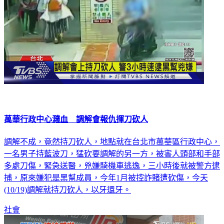
萬華行政中心濺血 調解會報仇揮刀砍人
調解不成，竟然持刀砍人，地點就在台北市萬華區行政中心，
一名男子持藍波刀，猛砍要調解的另一方，被害人頭部和手部
多處刀傷，緊急送醫，兇嫌騎機車逃逸，三小時後就被警方逮
捕，原來嫌犯是黑幫成員，今年1月被控詐賭遭砍傷，今天
(10/19)調解就持刀砍人，以牙還牙。
社會