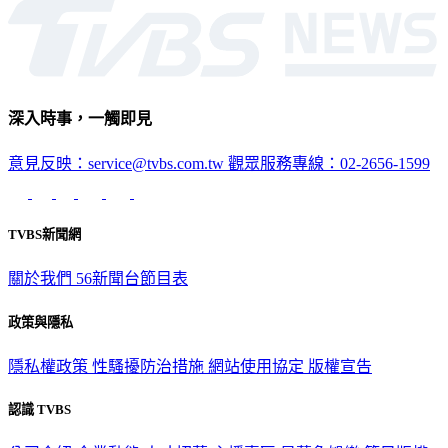
深入時事，一觸即見
意見反映：service@tvbs.com.tw
觀眾服務專線：02-2656-1599
TVBS新聞網
關於我們
56新聞台節目表
政策與隱私
隱私權政策
性騷擾防治措施
網站使用協定
版權宣告
認識 TVBS