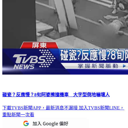
碰瓷？反應慢？8旬阿婆擦撞機車 大字型倒地嚇壞人
下載TVBS新聞APP，最新消息不漏接
加入TVBS新聞LINE，
重點新聞一次看