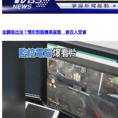
金鋼狼出沒？慣犯割毀機車座墊 逾百人受害