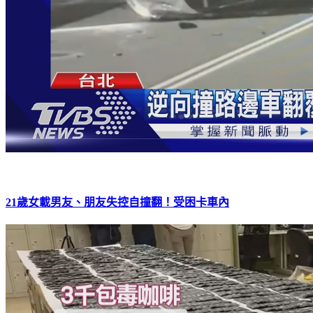
21歲女載男友、朋友失控自撞翻！受困卡車內