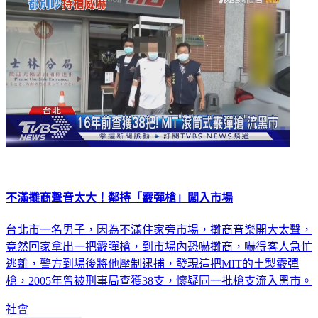
不滿攤商聲音太大！鄰持「霰彈槍」闖入市場
台北市一名男子，因為不滿住家旁市場，攤商音樂開大太聲，
竟然回家拿出一把霰彈槍，到市場內恐嚇攤商，嚇得客人急忙
逃離，警方到場後將他壓制逮捕，發現這把MIT的土製霰彈
槍，2005年曾被刑事局查獲38支，懷疑同一批槍支流入黑市。
社會