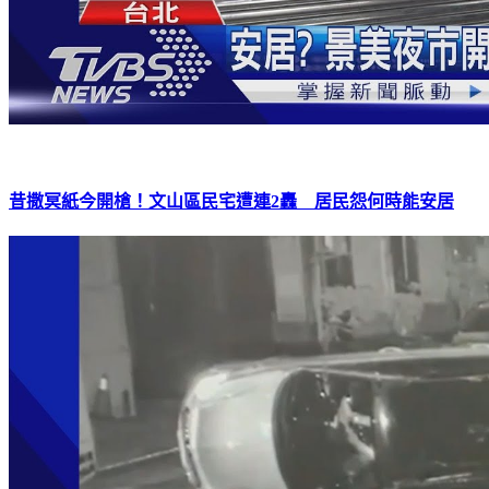
昔撒冥紙今開槍！文山區民宅遭連2轟 居民怨何時能安居