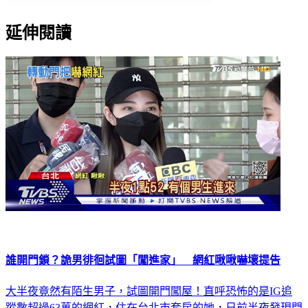
延伸閱讀
誰開門鎖？詭男徘徊試圖「闖進家」 網紅啾啾嚇壞提告
大半夜竟然有陌生男子，試圖開門闖屋！直呼恐怖的是IG追
蹤數超過63萬的網紅，住在台北市套房的她，日前半夜發現門