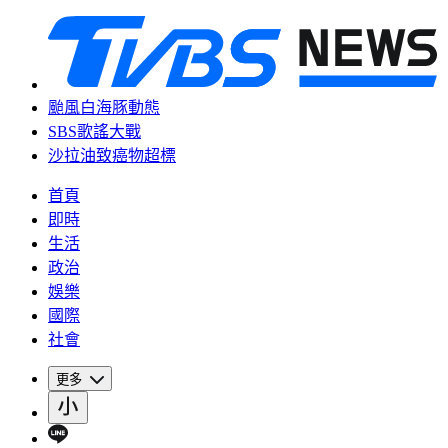
颱風白海豚動態
SBS歌謠大戰
沙拉油致癌物超標
首頁
即時
生活
政治
娛樂
國際
社會
更多