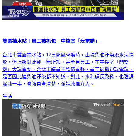
雙園抽水站！員工被抓包 中控室「玩電動」
台北市雙園抽水站，12日颱風來襲時，出現柴油汙染淡水河情
形，但上級對此卻一無所知，甚至有員工，在中控室「開雙
機」大玩電動，台北市議員王欣儀質疑，員工被抓包玩電玩，
是否因此連柴油汙染都不知道，對此，水利處長致歉，也強調
漏油一事，會親自查清楚，並請政風介入。
生活