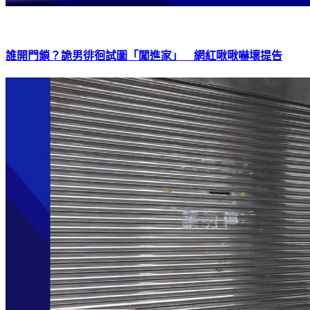
誰開門鎖？詭男徘徊試圖「闖進家」 網紅啾啾嚇壞提告