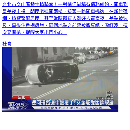
台北市文山區發生槍擊案！一對情侶辯稱有債務糾紛，開車到
景美夜市裡，朝民宅連開兩槍，接著一路開車逃逸，在新竹落
網，槍響驚醒居民，甚至當時還有人剛好去買宵夜，差點被波
及，事後住戶抱怨說，同個地點之前曾被撒冥紙、潑紅漆，這
次又開槍，提醒大家出門小心！
社會