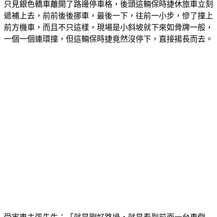
只見銀色轎車離開了路邊停車格，後頭這輛保時捷休旅車立刻
遞補上去，前前後後挪車，最後一下，往前一小步，慘了撞上
前方機車，而且不只這樣，現場是小斜坡就下來如骨牌一般，
一個一個連環撞，但這輛保時捷竟然沒停下，直接揚長而去。