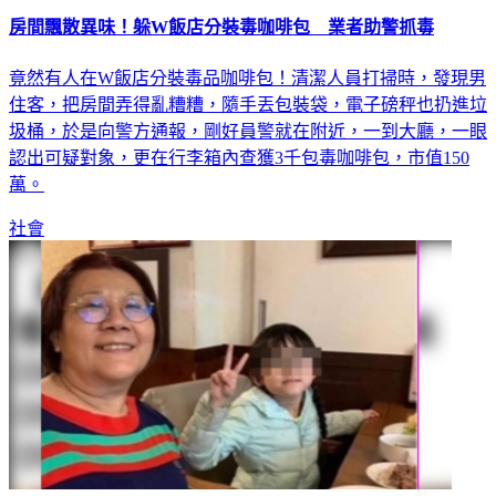
房間飄散異味！躲W飯店分裝毒咖啡包 業者助警抓毒
竟然有人在W飯店分裝毒品咖啡包！清潔人員打掃時，發現男
住客，把房間弄得亂糟糟，隨手丟包裝袋，電子磅秤也扔進垃
圾桶，於是向警方通報，剛好員警就在附近，一到大廳，一眼
認出可疑對象，更在行李箱內查獲3千包毒咖啡包，市值150
萬。
社會