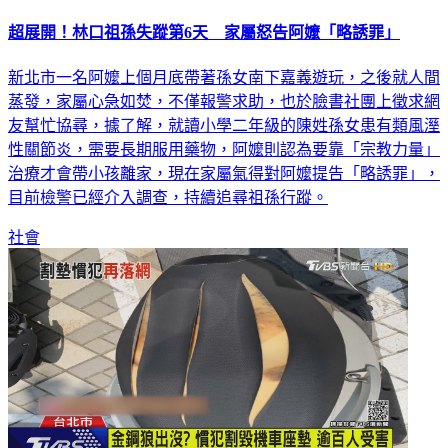
超展開！林口祖孫失蹤第6天 家屬怒告阿嬤「略誘罪」
新北市一名阿嬤上個月底帶著孫女南下嘉義遊玩，之後就人間
蒸發，家屬心急如焚，不僅報警求助，也於臉書社團上徵求網
友幫忙協尋，據了解，就讀小學二年級的陳姓孫女患有類風溼
性關節炎，需要長期服用藥物，阿嬤則認為要靠「宗教力量」
治療才會帶小孩離家，現在家屬氣得對阿嬤提告「略誘罪」，
目前檢警已經介入調查，持續追尋祖孫行蹤。
社會