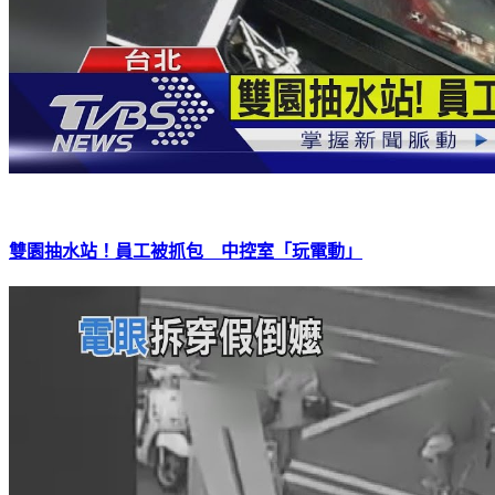
雙園抽水站！員工被抓包 中控室「玩電動」