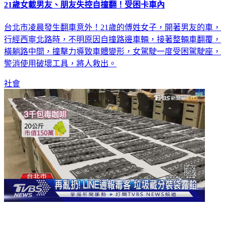
21歲女載男友、朋友失控自撞翻！受困卡車內
台北市凌晨發生翻車意外！21歲的傅姓女子，開著男友的車，
行經西寧北路時，不明原因自撞路邊車輛，接著整輛車翻覆，
橫躺路中間，撞擊力導致車體變形，女駕駛一度受困駕駛座，
警消使用破壞工具，將人救出。
社會