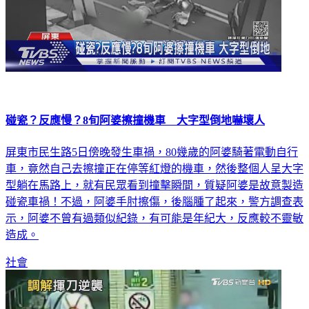
碰瓷？反應慢？8旬阿婆擦撞機車 大字型倒地嚇壞人
屏東市民生路5日傍晚發生車禍，80幾歲的阿婆騎著電動自行
車，竟然自己去擦撞正在停等紅燈的機車，然後整個人呈大字
型躺在馬路上，就有民眾看到撞擊瞬間，質疑阿婆是故意製造
碰瓷車禍！不過，阿婆手肘擦傷，後腦腫了起來，警方調查表
示，阿婆不曾有過類似紀錄，有可能是年紀大，反應較不靈敏
造成。
社會