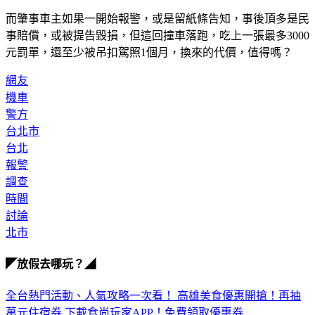
而肇事車主如果一開始報警，或是留紙條告知，事後頂多是民
事賠償，或被提告毀損，但這回撞車落跑，吃上一張最多3000
元罰單，還至少被吊扣駕照1個月，換來的代價，值得嗎？
網友
機車
警方
台北市
台北
報警
調查
時間
討論
北市
◤放假去哪玩？◢
全台熱門活動、人氣攻略一次看！
高雄美食優惠開搶！再抽
萬元住宿券
下載食尚玩家APP！免費領取優惠券