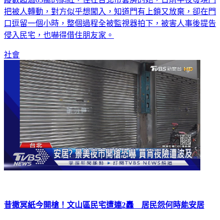
把被人轉動，對方似乎想闖入，知道門有上鎖又放棄，卻在門
口逗留一個小時，整個過程全被監視器拍下，被害人事後提告
侵入民宅，也嚇得借住朋友家。
社會
昔撒冥紙今開槍！文山區民宅遭連2轟 居民怨何時能安居