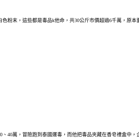
色粉末，這些都是毒品k他命，共30公斤市價超過6千萬，原本
0、40萬，冒險跑到泰國運毒，而他把毒品夾藏在香皂禮盒中，