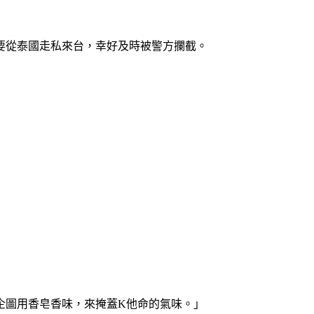
要從泰國走私來台，幸好及時被警方攔截。
企圖用香皂香味，來掩蓋K他命的氣味。」