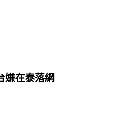
台嫌在泰落網