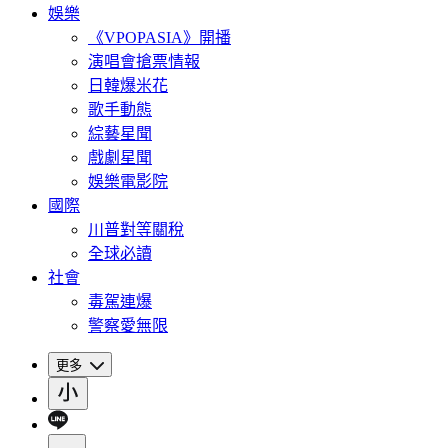
娛樂
《VPOPASIA》開播
演唱會搶票情報
日韓爆米花
歌手動態
綜藝星聞
戲劇星聞
娛樂電影院
國際
川普對等關稅
全球必讀
社會
毒駕連爆
警察愛無限
更多