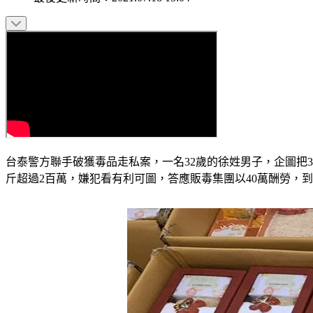
台泰警方聯手破獲毒品走私案，一名32歲的徐姓男子，企圖把
斤超過2百萬，嫌犯看有利可圖，答應販毒集團以40萬酬勞，