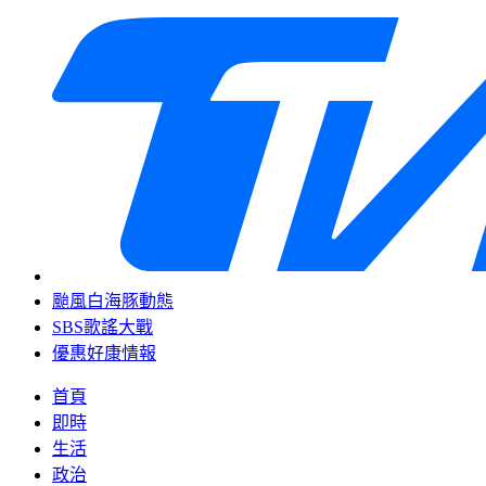
颱風白海豚動態
SBS歌謠大戰
優惠好康情報
首頁
即時
生活
政治