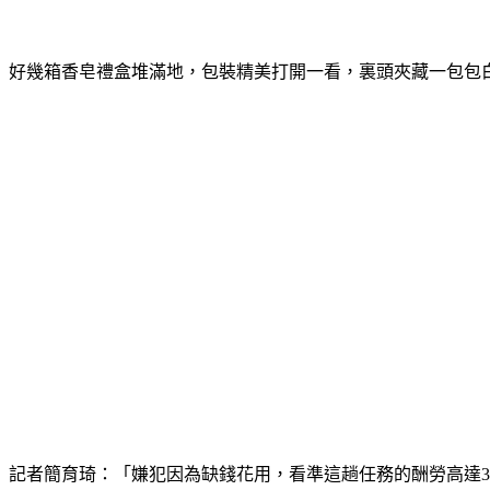
好幾箱香皂禮盒堆滿地，包裝精美打開一看，裏頭夾藏一包包白
記者簡育琦：「嫌犯因為缺錢花用，看準這趟任務的酬勞高達3