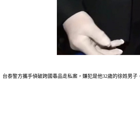
台泰警方攜手偵破跨國毒品走私案，嫌犯是他32歲的徐姓男子