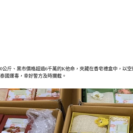
30公斤、黑市價格超過6千萬的K他命，夾藏在香皂禮盒中，以
到泰國運毒，幸好警方及時攔截。