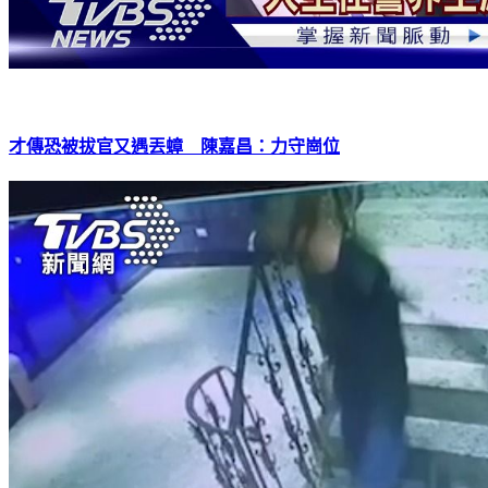
才傳恐被拔官又遇丟蟑 陳嘉昌：力守崗位