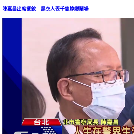
陳嘉昌出席餐敘 黑衣人丟千隻蟑螂鬧場