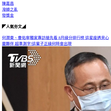
潑蟑之亂
發獎金
◤人氣夯文◢
何潤東、曹佑寧獨家專訪搶先看
8月緣分排行榜 這星座遇見心
靈夥伴
超準測字!這輩子正緣何時會出現