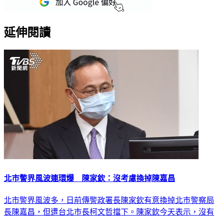
延伸閱讀
北巿警界風波連環爆 陳家欽：沒考慮換掉陳嘉昌
北市警界風波多，日前傳警政署長陳家欽有意換掉北巿警察局
長陳嘉昌，但遭台北巿長柯文哲擋下。陳家欽今天表示，沒有
考慮要換掉陳嘉昌，他快退休，這時還需要他穩定北巿治安。