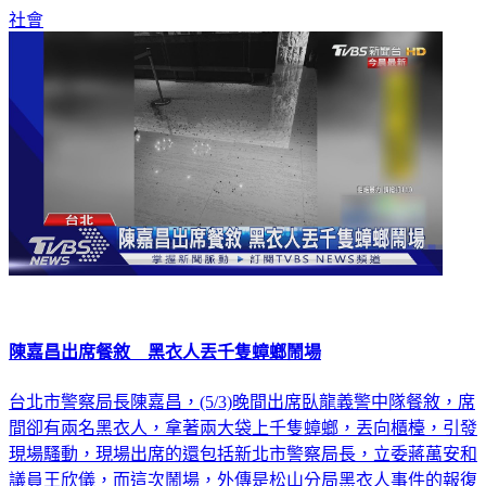
陳嘉昌出席餐敘 黑衣人丟千隻蟑螂鬧場
台北市警察局長陳嘉昌，(5/3)晚間出席臥龍義警中隊餐敘，席
間卻有兩名黑衣人，拿著兩大袋上千隻蟑螂，丟向櫃檯，引發
現場騷動，現場出席的還包括新北市警察局長，立委蔣萬安和
議員王欣儀，而這次鬧場，外傳是松山分局黑衣人事件的報復
行為，警政署下令嚴查嚴辦，不讓犯罪分子逍遙法外。