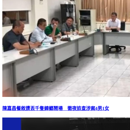
陳嘉昌餐敘遭丟千隻蟑螂鬧場 徹夜追查涉案4男1女