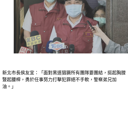
新北市長侯友宜：「面對黑道猖獗所有團隊要團結，挺起胸膛
豎起腰桿，勇於任事努力打擊犯罪絕不手軟，警察弟兄加
油。」