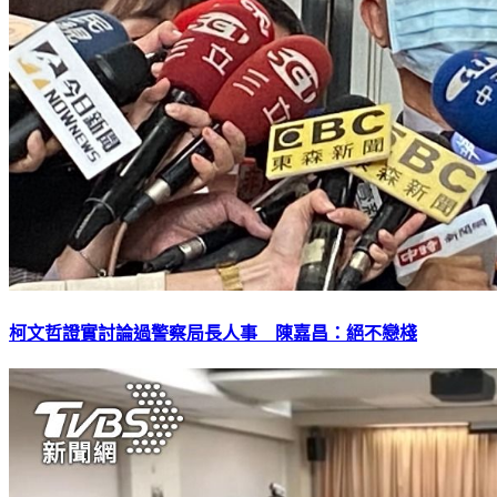
柯文哲證實討論過警察局長人事 陳嘉昌：絕不戀棧