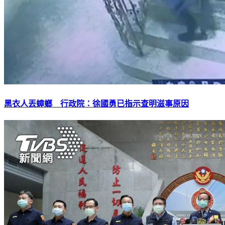
黑衣人丟蟑螂 行政院：徐國勇已指示查明滋事原因