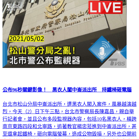
公布96秒關鍵影像！ 黑衣人闖中崙派出所 持鐵椅砸電腦
台北市松山分局中崙派出所，遭黑衣人闖入案件，風暴越演越
烈，今天（2）日下午三點，台北市警察局長陳嘉昌，親自舉
行記者會，並且公布多段監視器內容，包括10名黑衣人，橫跨
南京東路四段和北寧路，追著教官楊忠蒞進到中崙派出所，甚
至還拿起鐵椅，砸向電腦螢幕，造成公物毀損，另外也公開前
中崙所所長許書桓，格式化監視器的畫面。陳嘉昌在記者會