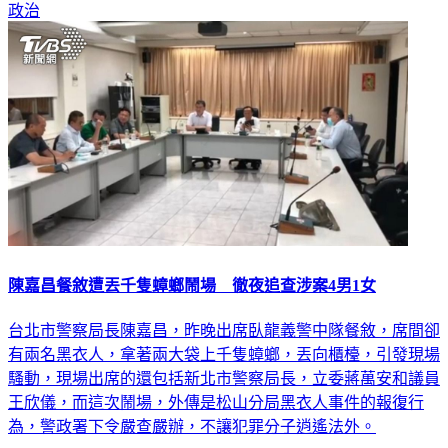
陳嘉昌餐敘遭丟千隻蟑螂鬧場 徹夜追查涉案4男1女
台北市警察局長陳嘉昌，昨晚出席臥龍義警中隊餐敘，席間卻
有兩名黑衣人，拿著兩大袋上千隻蟑螂，丟向櫃檯，引發現場
騷動，現場出席的還包括新北市警察局長，立委蔣萬安和議員
王欣儀，而這次鬧場，外傳是松山分局黑衣人事件的報復行
為，警政署下令嚴查嚴辦，不讓犯罪分子逍遙法外。
社會