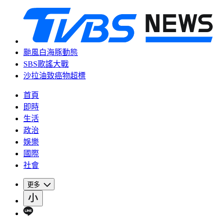
颱風白海豚動態
SBS歌謠大戰
沙拉油致癌物超標
首頁
即時
生活
政治
娛樂
國際
社會
更多