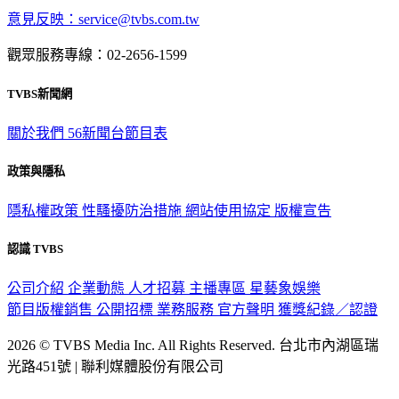
觀眾服務專線：02-2656-1599
TVBS新聞網
關於我們
56新聞台節目表
政策與隱私
隱私權政策
性騷擾防治措施
網站使用協定
版權宣告
認識 TVBS
公司介紹
企業動態
人才招募
主播專區
星藝象娛樂
節目版權銷售
公開招標
業務服務
官方聲明
獲獎紀錄／認證
2026 © TVBS Media Inc. All Rights Reserved. 台北市內湖區瑞
光路451號 | 聯利媒體股份有限公司