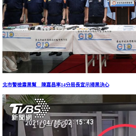
北市警檢肅黑幫 陳嘉昌率14分局長宣示掃黑決心