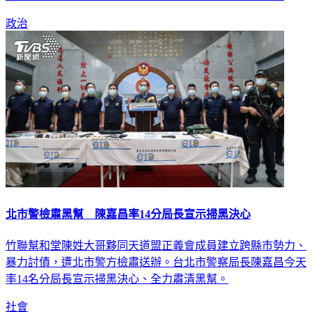
政治
北市警檢肅黑幫 陳嘉昌率14分局長宣示掃黑決心
竹聯幫和堂陳姓大哥夥同天道盟正義會成員建立跨縣市勢力、
暴力討債，遭北市警方檢肅送辦。台北市警察局長陳嘉昌今天
率14名分局長宣示掃黑決心、全力肅清黑幫。
社會