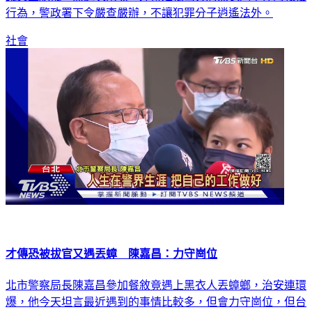
社會
才傳恐被拔官又遇丟蟑 陳嘉昌：力守崗位
北市警察局長陳嘉昌參加餐敘竟遇上黑衣人丟蟑螂，治安連環
爆，他今天坦言最近遇到的事情比較多，但會力守崗位，但台
北市長柯文哲也動怒，下令盡速抓人，不過公權力再被挑戰，