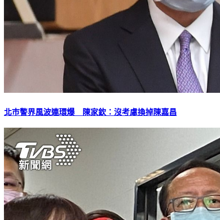
北巿警界風波連環爆 陳家欽：沒考慮換掉陳嘉昌