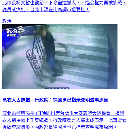
議員就痛批，台北市現在比高譚市還要扯！
政治
黑衣人丟蟑螂 行政院：徐國勇已指示查明滋事原因
雙北市警察局長3日晚間出席台北市大安義警大隊餐會，遭黑
衣人到場丟上千隻蟑螂。行政院發言人羅秉成表示，此事要看
後續查證情形，內政部長徐國勇也已指示查明滋事原因。