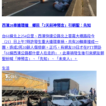
西濱20車連環撞 鄉民「2天前神預言」引朝聖：先知
台61線北上254公里、西濱快速公路北上雲嘉大橋路段今
（21）日上午7時許發生重大連環車禍，共有20輛車撞成一
團，造成2死10餘人傷慘劇。正巧，有網友19日才在PTT問卦
「61線西濱公路都什麼人在走的」，此車禍發生後引來網友朝
聖紛喊「神預言」、「先知」、「未來人」。
生活