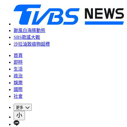
颱風白海豚動態
SBS歌謠大戰
沙拉油致癌物超標
首頁
即時
生活
政治
娛樂
國際
社會
更多