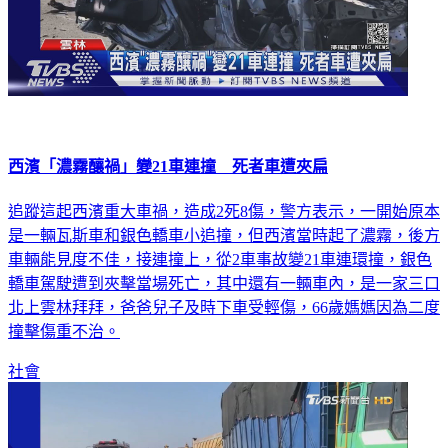
西濱「濃霧釀禍」變21車連撞 死者車遭夾扁
追蹤這起西濱重大車禍，造成2死8傷，警方表示，一開始原本
是一輛瓦斯車和銀色轎車小追撞，但西濱當時起了濃霧，後方
車輛能見度不佳，接連撞上，從2車事故變21車連環撞，銀色
轎車駕駛遭到夾擊當場死亡，其中還有一輛車內，是一家三口
北上雲林拜拜，爸爸兒子及時下車受輕傷，66歲媽媽因為二度
撞擊傷重不治。
社會