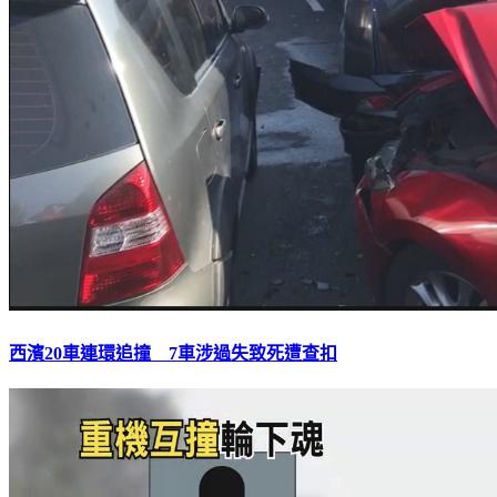
西濱20車連環追撞 7車涉過失致死遭查扣