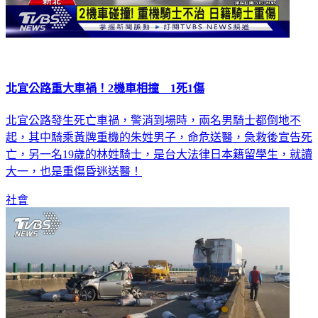
北宜公路重大車禍！2機車相撞 1死1傷
北宜公路發生死亡車禍，警消到場時，兩名男騎士都倒地不
起，其中騎乘黃牌重機的朱姓男子，命危送醫，急救後宣告死
亡，另一名19歲的林姓騎士，是台大法律日本籍留學生，就讀
大一，也是重傷昏迷送醫！
社會