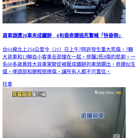
貨車頭遭20車夾成鐵餅 6旬翁奇蹟逃死驚喊「快昏倒」
台61線北上254公里今（21）日上午7時許發生重大死傷，7輛
大貨車和13輛自小客車全部撞在一起，慘釀2死8傷的悲劇。一
名60多歲黃姓大貨車駕駛從被壓成鐵餅的車頭鑽出，奇蹟似生
還，僅頭部和腿輕微擦傷，讓所有人都不可置信。
社會