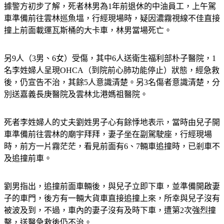
據警方初步了解，死者林男為1年前退休的中油員工，上午駕
車準備前往雲林巡魚塭，行經現場時，疑因濃霧視線不佳直接
撞上前面載運瓦斯桶的大卡車，林男當場死亡。
另9人（3男、6女）受傷，其中6人送衛生福利部朴子醫院，1
名李姓婦人呈現OHCA（到院前心肺功能停止）狀態，經急救
後，仍宣告不治，其餘5人意識清楚。另3名傷者意識清楚，分
別送嘉義長庚醫院及雲林北港媽祖醫院。
死者李姓婦人的丈夫劉姓男子心有餘悸地表示，當時由兒子開
車準備前往雲林的廟宇拜拜，妻子坐在副駕駛座，行經現場
時，前方一片霧茫茫，看見前面有6、7輛車追撞時，已剎車不
及追撞前車。
劉男指出，追撞前面車輛後，與兒子立即下車，並準備開啟妻
子的車門，後方有一輛大貨車直接追撞上來，所幸與兒子沒有
被波及到，不過，車內的妻子沒有及時下車，遭第2次強烈撞
擊，送醫急救後仍不治。