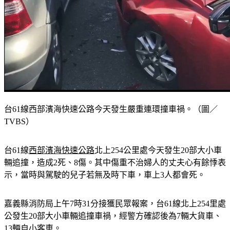
台61線西部濱海快速公路今天發生嚴重連環撞車禍。（圖／
TVBS）
台61線
西部濱海快速公路
北上254公里處今天發生20部大小車
輛追撞，造成2死、8傷。其中傷重不治婦人的丈夫心有餘悸表
示，當時與駕駛的兒子若無及時下車，車上3人都會死。
嘉義縣消防局上午7時31分接獲民眾報案，台61線北上254里處
公發生20部大小車輛追撞車禍，經警方確認後為7輛大貨車、
13輛自小客車。