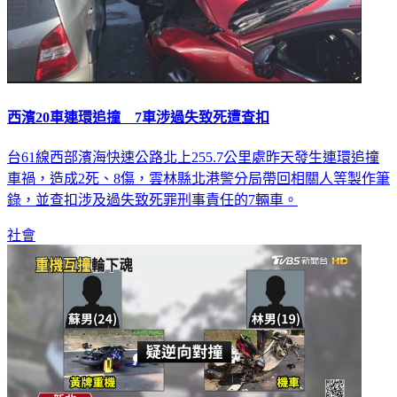
西濱20車連環追撞 7車涉過失致死遭查扣
台61線西部濱海快速公路北上255.7公里處昨天發生連環追撞
車禍，造成2死、8傷，雲林縣北港警分局帶回相關人等製作筆
錄，並查扣涉及過失致死罪刑事責任的7輛車。
社會