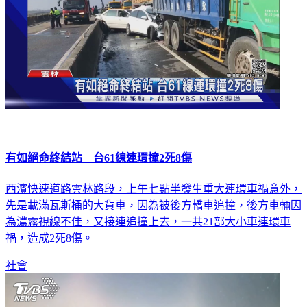
有如絕命終結站 台61線連環撞2死8傷
西濱快速道路雲林路段，上午七點半發生重大連環車禍意外，
先是載滿瓦斯桶的大貨車，因為被後方轎車追撞，後方車輛因
為濃霧視線不佳，又接連追撞上去，一共21部大小車連環車
禍，造成2死8傷。
社會