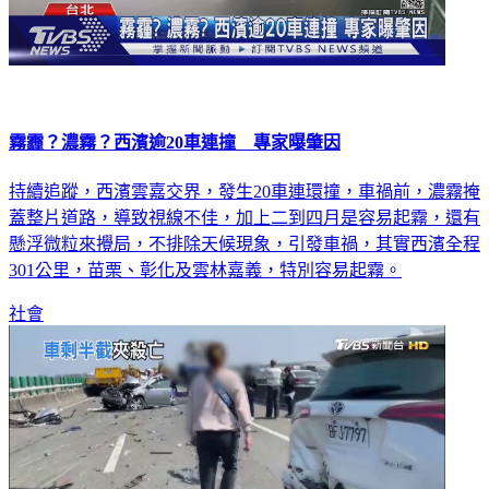
霧霾？濃霧？西濱逾20車連撞 專家曝肇因
持續追蹤，西濱雲嘉交界，發生20車連環撞，車禍前，濃霧掩
蓋整片道路，導致視線不佳，加上二到四月是容易起霧，還有
懸浮微粒來攪局，不排除天候現象，引發車禍，其實西濱全程
301公里，苗栗、彰化及雲林嘉義，特別容易起霧。
社會