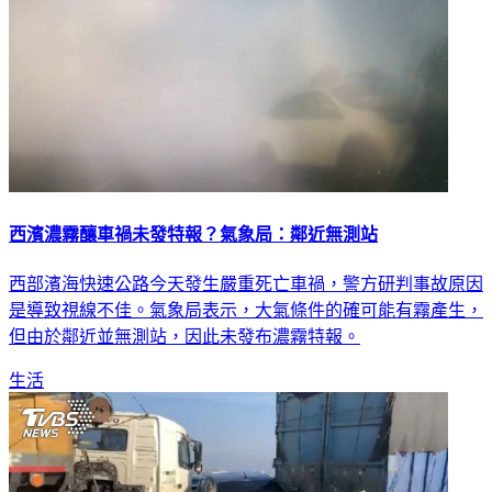
西濱濃霧釀車禍未發特報？氣象局：鄰近無測站
西部濱海快速公路今天發生嚴重死亡車禍，警方研判事故原因
是導致視線不佳。氣象局表示，大氣條件的確可能有霧產生，
但由於鄰近並無測站，因此未發布濃霧特報。
生活