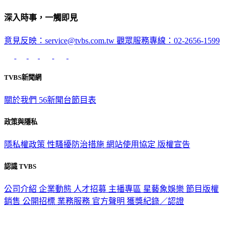
深入時事，一觸即見
意見反映：service@tvbs.com.tw
觀眾服務專線：02-2656-1599
TVBS新聞網
關於我們
56新聞台節目表
政策與隱私
隱私權政策
性騷擾防治措施
網站使用協定
版權宣告
認識 TVBS
公司介紹
企業動態
人才招募
主播專區
星藝象娛樂
節目版權
銷售
公開招標
業務服務
官方聲明
獲獎紀錄／認證