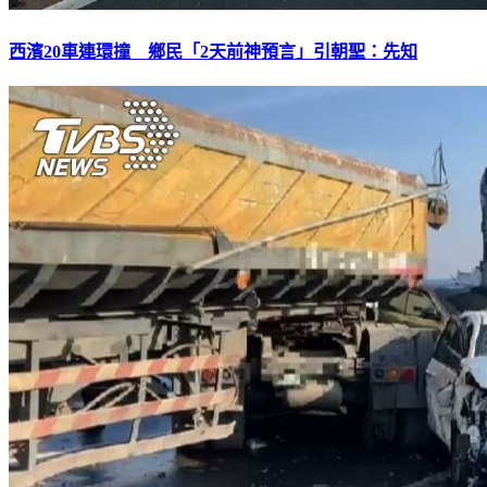
西濱20車連環撞 鄉民「2天前神預言」引朝聖：先知