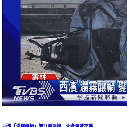
西濱「濃霧釀禍」變21車連撞 死者車遭夾扁