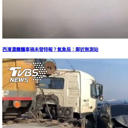
西濱濃霧釀車禍未發特報？氣象局：鄰近無測站