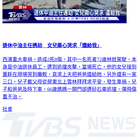
退休中油主任遇劫 女兒撕心哭求「還給我」
西濱重大車禍，造成2死8傷，其中一名死者72歲林姓駕駛，本
身是中油退休員工，遭到追撞夾擊，當場死亡，他的女兒接到
噩耗在現場哭到癱軟，哀求上天把爸爸還給她，另外還有一家
三口，兒子載父母從屏東北上雲林拜拜求平安，發生車禍，兒
子和爸爸及時下車，66歲媽媽一開門卻遭砂石車追撞，彈飛傷
重不治。
社會