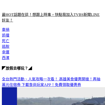
最HOT話題在這！想跟上時事，快點我加入TVBS新聞LINE
好友！
車禍
追撞
死亡
逃脫
幸運
西濱
◤放假去哪玩？◢
全台熱門活動、人氣攻略一次看！
高雄美食優惠開搶！再抽
萬元住宿券
下載食尚玩家APP！免費領取優惠券