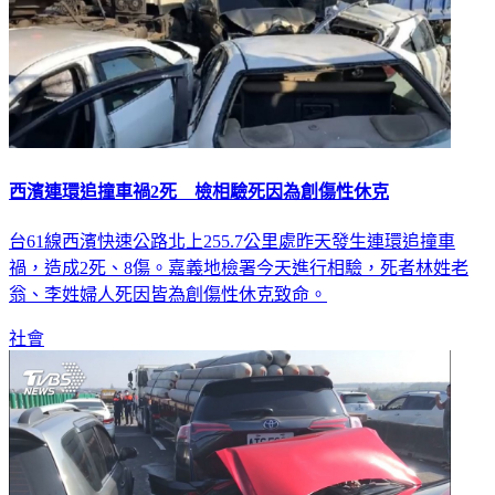
西濱連環追撞車禍2死 檢相驗死因為創傷性休克
台61線西濱快速公路北上255.7公里處昨天發生連環追撞車
禍，造成2死、8傷。嘉義地檢署今天進行相驗，死者林姓老
翁、李姓婦人死因皆為創傷性休克致命。
社會