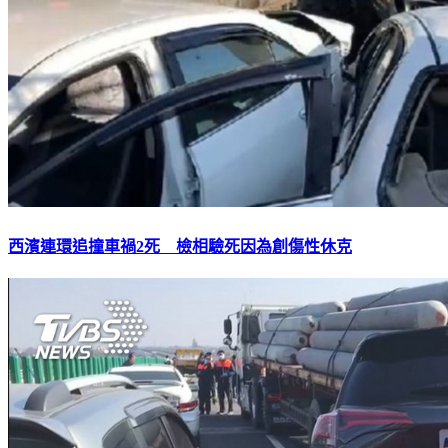
西濱連環追撞車禍2死 檢相驗死因為創傷性休克