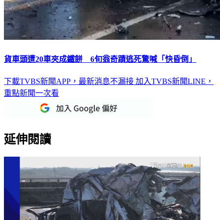
貨車頭遭20車夾成鐵餅 6旬翁奇蹟逃死驚喊「快昏倒」
下載TVBS新聞APP，最新消息不漏接
加入TVBS新聞LINE，
重點新聞一次看
延伸閱讀