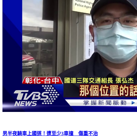
男半夜騎車上國道！遭至少3車撞 傷重不治