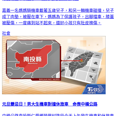
嘉義一名媽媽騎機車載著五歲兒子，和另一輛機車碰撞，兒子
成了肉墊，被壓在車下，媽媽為了保護孩子，出腳擋車，膝蓋
被壓傷，一度痛到站不起來，還好小孩只有肚皮擦傷。
社會
元旦變忌日！男大生機車對撞休旅車 命喪中橫公路
中橫公路南投縣仁愛鄉榮興村路段今天上午發生機車和休旅車
相撞車禍，偕姓大學生騎機車和對向開往花蓮方向的休旅車相