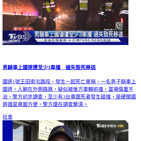
男騎車上國道遭至少3車撞 過失致死移送
國道1號王田南屯路段，發生一起死亡車禍，一名男子騎車上
國道，人躺在外側路肩，疑似被後方車輛追撞，當場傷重不
治，警方初步調查，至少有3台車跟死者發生碰撞，是硬闖國
道還是貪圖方便，警方還在調查釐清。
社會