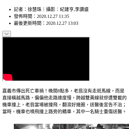
記者
：
徐慧珠
｜
攝影
：
紀建亨,李讚盛
發佈時間：
2020.12.27 11:35
最後更新時間：
2020.12.27 13:03
嘉義市傳出死亡車禍！晚間8點多，老翁沒有走斑馬線，而是
直接橫越馬路，偏偏他走路速度慢，跨越雙黃線就慘遭雙載的
機車撞上，老翁當場被撞飛，翻滾好幾圈，送醫後宣告不治；
當時，機車也噴飛撞上路旁的轎車，其中一名騎士重傷送醫。