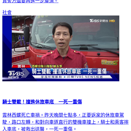
社會
騎士雙載！撞進休旅車底 一死一重傷
雲林西螺死亡車禍。昨天晚間七點多，正要返家的休旅車駕
駛，路口左轉，和對向車道直行的雙機車撞上，騎士和乘客摔
入車底，被救出送醫，一死一重傷。