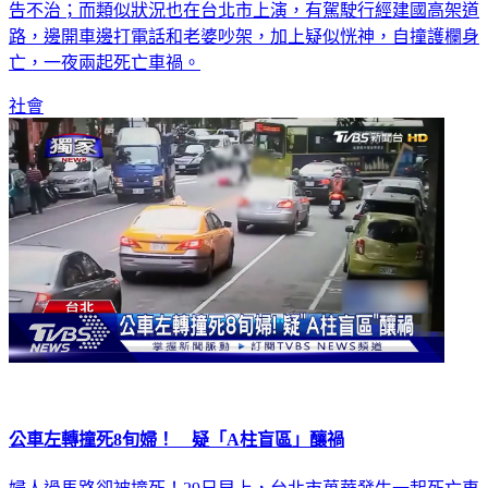
路，邊開車邊打電話和老婆吵架，加上疑似恍神，自撞護欄身
亡，一夜兩起死亡車禍。
社會
公車左轉撞死8旬婦！ 疑「A柱盲區」釀禍
婦人過馬路卻被撞死！29日早上，台北市萬華發生一起死亡車