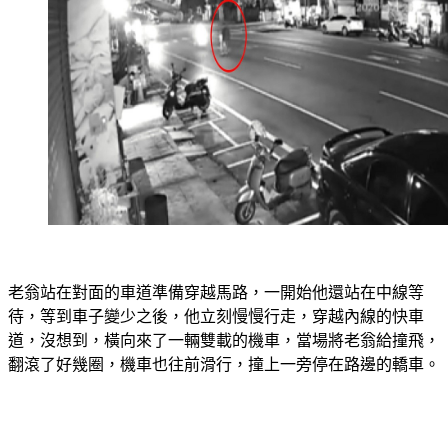
老翁站在對面的車道準備穿越馬路，一開始他還站在中線等
待，等到車子變少之後，他立刻慢慢行走，穿越內線的快車
道，沒想到，橫向來了一輛雙載的機車，當場將老翁給撞飛，
翻滾了好幾圈，機車也往前滑行，撞上一旁停在路邊的轎車。