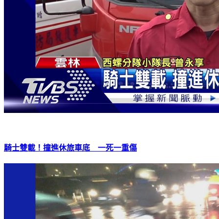
騎士雙載！撞進休旅車底 一死一重傷