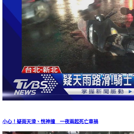
小心！疑雨天滑、恍神撞 一夜兩起死亡車禍