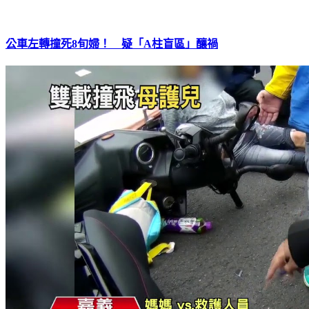
公車左轉撞死8旬婦！ 疑「A柱盲區」釀禍