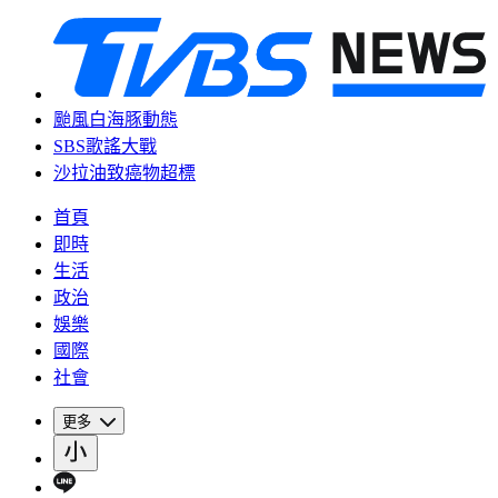
颱風白海豚動態
SBS歌謠大戰
沙拉油致癌物超標
首頁
即時
生活
政治
娛樂
國際
社會
更多