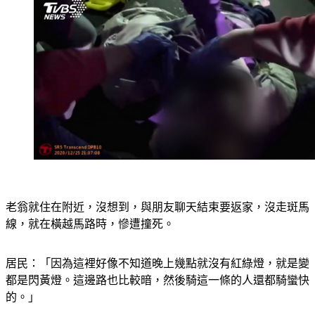
老翁就住在附近，沒想到，與朋友聊天結束要返家，沒走斑馬
線，就在橫越馬路時，慘遭撞死。
居民：「因為這裡好像不知道晚上幾點就沒有紅綠燈，就是變
都是閃黃燈。這邊路也比較暗，然後騎這一條的人還都騎蠻快
的。」