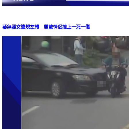
疑無照女違規左轉 雙載情侶撞上一死一傷