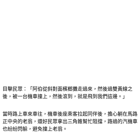
目擊民眾：「阿伯從斜對面檳榔攤走過來，然後過雙黃線之
後，被一台機車撞上，然後滾到，就是飛到我們這邊。」
當時路上車來車往，機車後座乘客拉起同伴後，擔心躺在馬路
正中央的老翁，還好民眾拿出三角錐幫忙阻擋，路過的汽機車
也紛紛閃躲，避免撞上老翁。