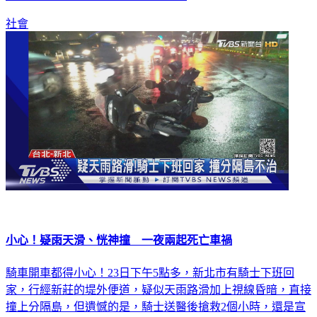
社會
小心！疑雨天滑、恍神撞 一夜兩起死亡車禍
騎車開車都得小心！23日下午5點多，新北市有騎士下班回
家，行經新莊的堤外便道，疑似天雨路滑加上視線昏暗，直接
撞上分隔島，但遺憾的是，騎士送醫後搶救2個小時，還是宣
告不治；而類似狀況也在台北市上演，有駕駛行經建國高架道