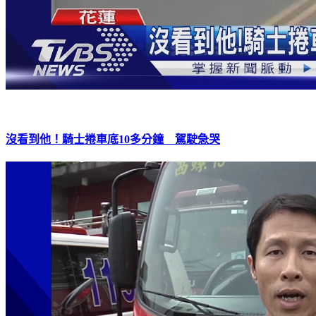
沒看到他！騎士捲車底10多分鐘 駕駛急哭