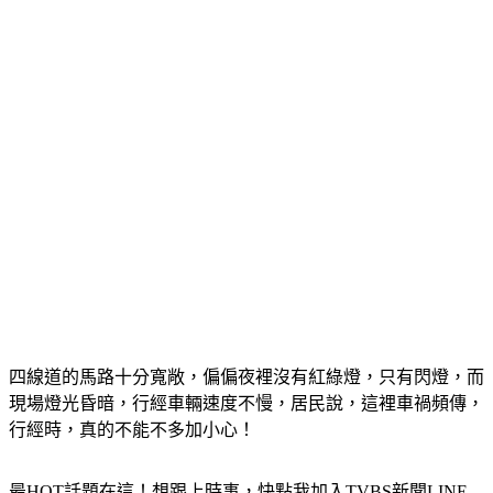
四線道的馬路十分寬敞，偏偏夜裡沒有紅綠燈，只有閃燈，而
現場燈光昏暗，行經車輛速度不慢，居民說，這裡車禍頻傳，
行經時，真的不能不多加小心！
最HOT話題在這！想跟上時事，快點我加入TVBS新聞LINE
好友！