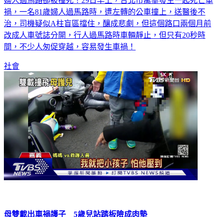
禍，一名81歲婦人過馬路時，遭左轉的公車撞上，送醫後不
治，司機疑似A柱盲區擋住，釀成悲劇，但這個路口兩個月前
改成人車號誌分開，行人過馬路時車輛靜止，但只有20秒時
間，不少人匆促穿越，容易發生車禍！
社會
母雙載出車禍護子 5歲兒站踏板險成肉墊