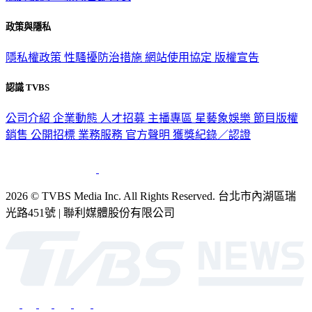
政策與隱私
隱私權政策
性騷擾防治措施
網站使用協定
版權宣告
認識 TVBS
公司介紹
企業動態
人才招募
主播專區
星藝象娛樂
節目版權
銷售
公開招標
業務服務
官方聲明
獲獎紀錄／認證
2026 © TVBS Media Inc. All Rights Reserved. 台北市內湖區瑞
光路451號 | 聯利媒體股份有限公司