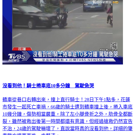
沒看到他！騎士捲車底10多分鐘 駕駛急哭
轎車從巷口右轉出來，撞上直行騎士！28日下午1點多，花蓮
市發生一起死亡車禍，66歲的騎士遭到轎車撞上後，捲入車底
10幾分鐘，傷勢相當嚴重，除了左小腿骨折之外，肋骨全都斷
裂，雖然被救出後第一時間都還有意識，但經過搶救仍然宣告
不治，24歲的駕駛嚇壞了，直說當時真的沒看到他，詳細的肇
責警方還要再進一步釐清。