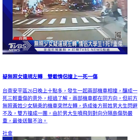
疑無照女違規左轉 雙載情侶撞上一死一傷
台南安平區26日晚上十點多，發生一起兩部機車相撞，釀成一
死三輕重傷的意外，經過了解，兩部機車都在同方向，但前方
無照黃姓少女騎乘的機車突然左轉，造成後方蔡姓男大生閃避
不及，雙方撞成一團，由於男大生噴飛到對向分隔島傷勢嚴
重，最後送醫不治。
社會