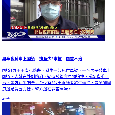
男半夜騎車上國道！遭至少3車撞 傷重不治
國道1號王田南屯路段，發生一起死亡車禍，一名男子騎車上
國道，人躺在外側路肩，疑似被後方車輛追撞，當場傷重不
治，警方初步調查，至少有3台車跟死者發生碰撞，是硬闖國
道還是貪圖方便，警方還在調查釐清。
社會