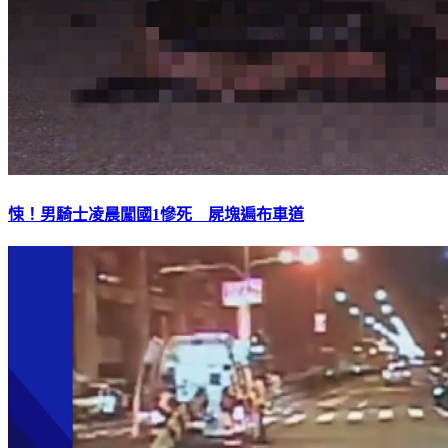
悚！男騎士凌晨闖國1慘死 屍塊遍布車道