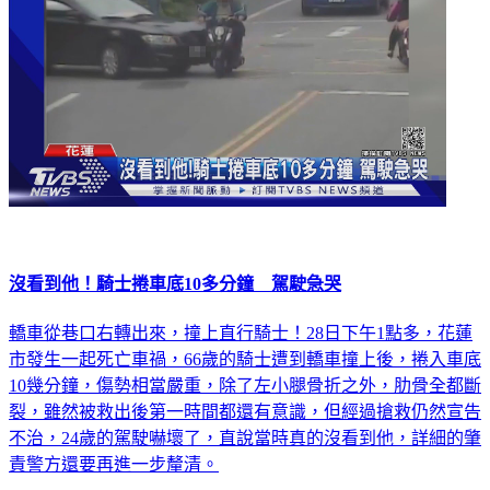
沒看到他！騎士捲車底10多分鐘 駕駛急哭
轎車從巷口右轉出來，撞上直行騎士！28日下午1點多，花蓮
市發生一起死亡車禍，66歲的騎士遭到轎車撞上後，捲入車底
10幾分鐘，傷勢相當嚴重，除了左小腿骨折之外，肋骨全都斷
裂，雖然被救出後第一時間都還有意識，但經過搶救仍然宣告
不治，24歲的駕駛嚇壞了，直說當時真的沒看到他，詳細的肇
責警方還要再進一步釐清。