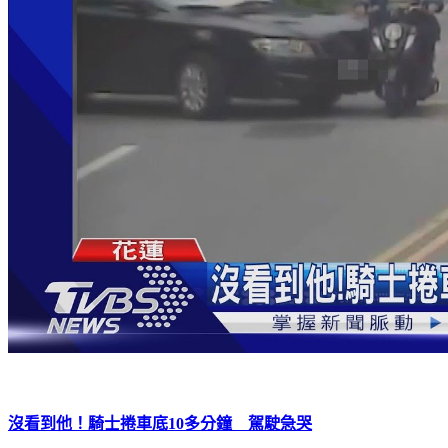
沒看到他！騎士捲車底10多分鐘 駕駛急哭