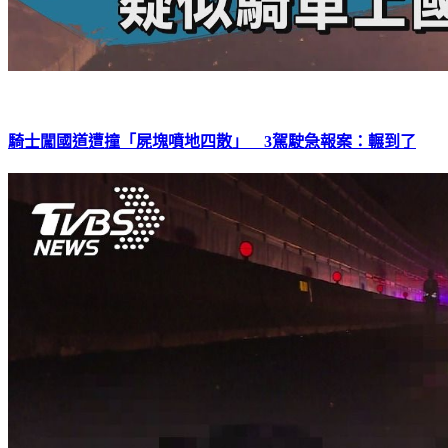
騎士闖國道遭撞「屍塊噴地四散」 3駕駛急報案：輾到了