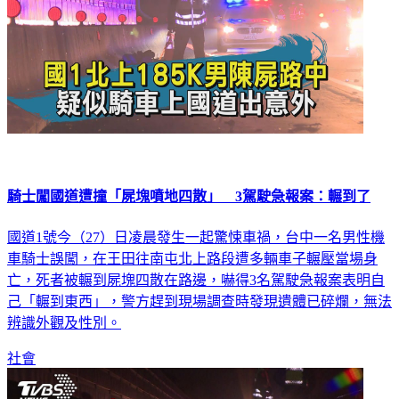
騎士闖國道遭撞「屍塊噴地四散」 3駕駛急報案：輾到了
國道1號今（27）日凌晨發生一起驚悚車禍，台中一名男性機
車騎士誤闖，在王田往南屯北上路段遭多輛車子輾壓當場身
亡，死者被輾到屍塊四散在路邊，嚇得3名駕駛急報案表明自
己「輾到東西」，警方趕到現場調查時發現遺體已碎爛，無法
辨識外觀及性別。
社會