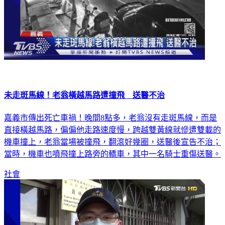
未走斑馬線！老翁橫越馬路遭撞飛 送醫不治
嘉義市傳出死亡車禍！晚間8點多，老翁沒有走斑馬線，而是
直接橫越馬路，偏偏他走路速度慢，跨越雙黃線就慘遭雙載的
機車撞上，老翁當場被撞飛，翻滾好幾圈，送醫後宣告不治；
當時，機車也噴飛撞上路旁的轎車，其中一名騎士重傷送醫。
社會