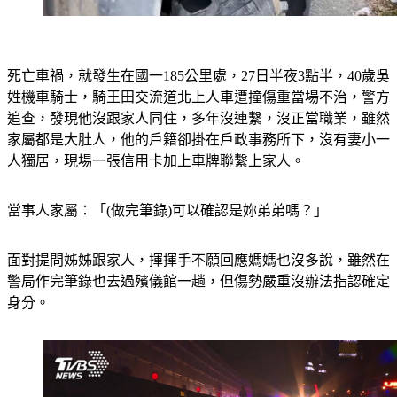
死亡車禍，就發生在國一185公里處，27日半夜3點半，40歲吳
姓機車騎士，騎王田交流道北上人車遭撞傷重當場不治，警方
追查，發現他沒跟家人同住，多年沒連繫，沒正當職業，雖然
家屬都是大肚人，他的戶籍卻掛在戶政事務所下，沒有妻小一
人獨居，現場一張信用卡加上車牌聯繫上家人。
當事人家屬：「(做完筆錄)可以確認是妳弟弟嗎？」
面對提問姊姊跟家人，揮揮手不願回應媽媽也沒多說，雖然在
警局作完筆錄也去過殯儀館一趟，但傷勢嚴重沒辦法指認確定
身分。