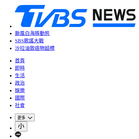
颱風白海豚動態
SBS歌謠大戰
沙拉油致癌物超標
首頁
即時
生活
政治
娛樂
國際
社會
更多