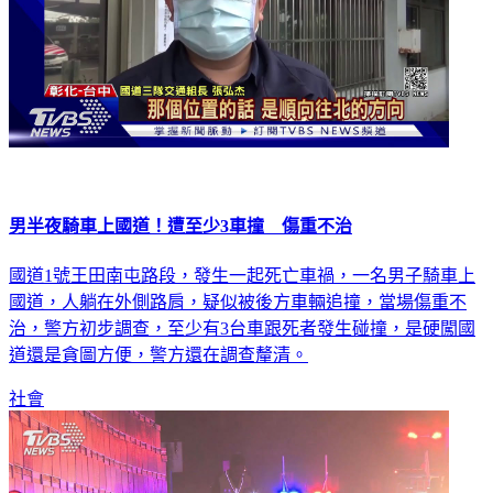
男半夜騎車上國道！遭至少3車撞 傷重不治
國道1號王田南屯路段，發生一起死亡車禍，一名男子騎車上
國道，人躺在外側路肩，疑似被後方車輛追撞，當場傷重不
治，警方初步調查，至少有3台車跟死者發生碰撞，是硬闖國
道還是貪圖方便，警方還在調查釐清。
社會