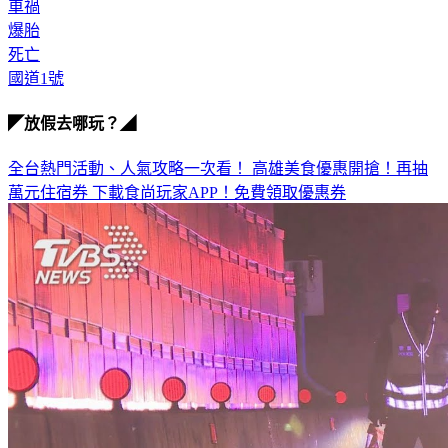
車禍
爆胎
死亡
國道1號
◤放假去哪玩？◢
全台熱門活動、人氣攻略一次看！
高雄美食優惠開搶！再抽
萬元住宿券
下載食尚玩家APP！免費領取優惠券