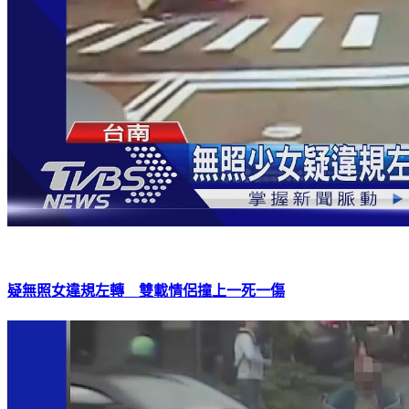
疑無照女違規左轉 雙載情侶撞上一死一傷