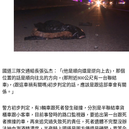
國道三隊交通組長張弘杰：「(他是順向還是逆向上去)，那個
位置的話是順向往北的方向，(那附近800公尺有一台聯結
車)，(跟這車禍有關嗎)初步判定的話，應該是跟這部車會有關
係。」
警方初步判定，有3輛車跟死者發生碰撞，分別是半聯結車貨
櫃車跟小客車，目前事發時的路口監視器，要追出第一台跟死
者擦撞的車，再來追究過失致死的責任，死者遺體不完整沒辦
法抽血測酒精濃度，半夜騎上國道是圖方便還是硬闖，要等全