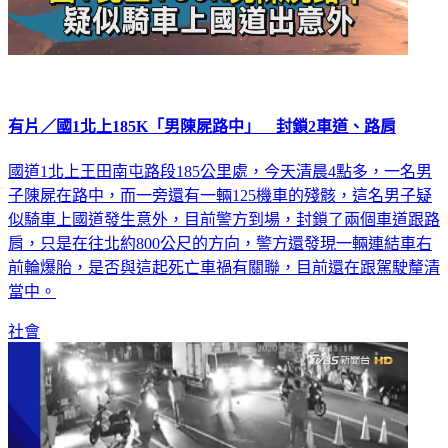
有片／國1北上185K「男陳屍路中」 封鎖2車道、路肩
國道1北上王田南屯路段185公里處，今天清晨4點多，一名男
子陳屍在路中，而一旁還有一輛125機車的殘骸，這名男子疑
似騎車上國道發生意外，目前警方到場，封鎖了兩個車道跟路
肩，只是在往北約800公尺的方向，警方還發現一輛連結車右
前輪爆胎，是否與這起死亡車禍有關聯，目前還在跟駕駛釐清
當中。
社會