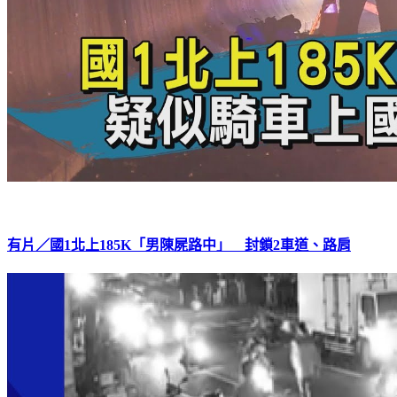
有片／國1北上185K「男陳屍路中」 封鎖2車道、路肩