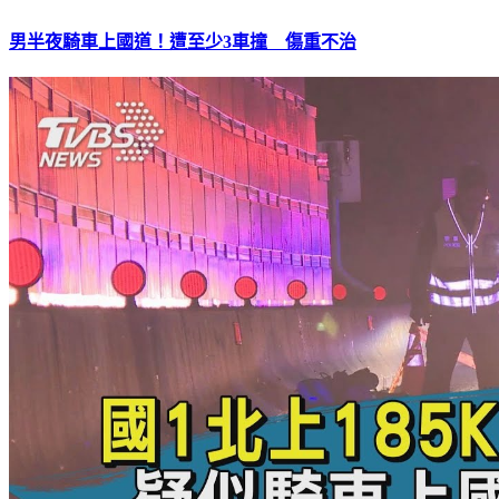
男半夜騎車上國道！遭至少3車撞 傷重不治