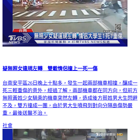
疑無照女違規左轉 雙載情侶撞上一死一傷
台南安平區26日晚上十點多，發生一起兩部機車相撞，釀成一
死三輕重傷的意外，經過了解，兩部機車都在同方向，但前方
無照黃姓少女騎乘的機車突然左轉，造成後方蔡姓男大生閃避
不及，雙方撞成一團，由於男大生噴飛到對向分隔島傷勢嚴
重，最後送醫不治。
社會