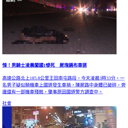
悚！男騎士凌晨闖國1慘死 屍塊遍布車道
高速公路北上185.8公里王田南屯路段，今天凌晨3時33分，一
名男子疑似騎機車上國道發生車禍，陳屍路中身體已破碎，旁
邊還有一部機車殘骸，肇事原因國道警方調查中。
社會