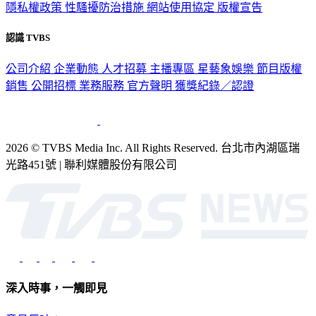
隱私權政策
性騷擾防治措施
網站使用協定
版權宣告
認識 TVBS
公司介紹
企業動態
人才招募
主播專區
星藝象娛樂
節目版權
銷售
公開招標
業務服務
官方聲明
獲獎紀錄／認證
2026 © TVBS Media Inc. All Rights Reserved. 台北市內湖區瑞
光路451號 | 聯利媒體股份有限公司
深入時事，一觸即見