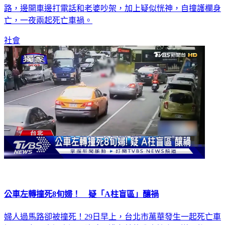
路，邊開車邊打電話和老婆吵架，加上疑似恍神，自撞護欄身
亡，一夜兩起死亡車禍。
社會
公車左轉撞死8旬婦！ 疑「A柱盲區」釀禍
婦人過馬路卻被撞死！29日早上，台北市萬華發生一起死亡車