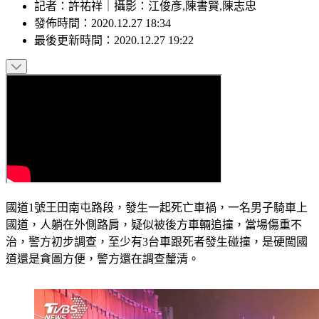
記者
：
許祐祥
｜
攝影
：
江俊彥,陳書賢,陳志忠
發佈時間：
2020.12.27 18:34
最後更新時間：
2020.12.27 19:22
國道1號王田南屯路段，發生一起死亡車禍，一名男子騎車上
國道，人躺在外側路肩，疑似被後方車輛追撞，當場傷重不
治，警方初步調查，至少有3台車跟死者發生碰撞，是硬闖國
道還是貪圖方便，警方還在調查釐清。