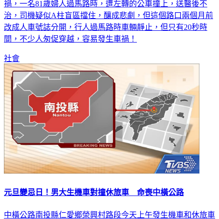
禍，一名81歲婦人過馬路時，遭左轉的公車撞上，送醫後不
治，司機疑似A柱盲區擋住，釀成悲劇，但這個路口兩個月前
改成人車號誌分開，行人過馬路時車輛靜止，但只有20秒時
間，不少人匆促穿越，容易發生車禍！
社會
元旦變忌日！男大生機車對撞休旅車 命喪中橫公路
中橫公路南投縣仁愛鄉榮興村路段今天上午發生機車和休旅車