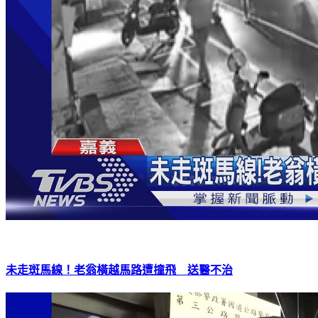
未走斑馬線！老翁橫越馬路遭撞飛 送醫不治