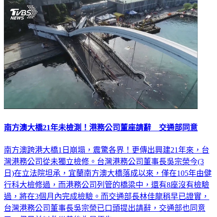
南方澳大橋21年未檢測！港務公司董座請辭 交通部同意
南方澳跨港大橋1日崩塌，震驚各界！更傳出興建21年來，台
灣港務公司從未獨立檢修。台灣港務公司董事長吳宗榮今(3
日)在立法院坦承，宜蘭南方澳大橋落成以來，僅在105年由健
行科大檢修過，而港務公司列管的橋梁中，還有8座沒有檢驗
過，將在3個月內完成檢驗。而交通部長林佳龍稍早已證實，
台灣港務公司董事長吳宗榮已口頭提出請辭，交通部也同意