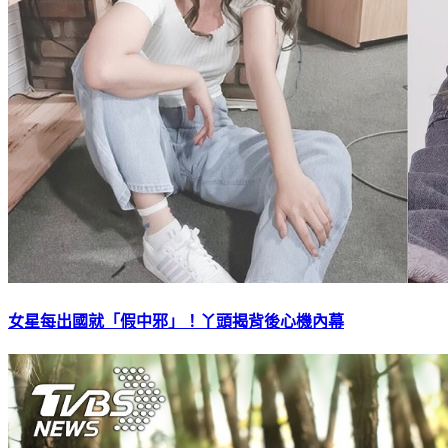
女星每出國就「假中邪」！丫頭揭背後心機內幕