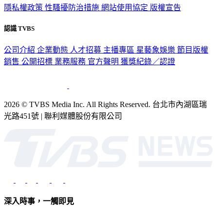
隱私權政策
性騷擾防治措施
網站使用協定
版權宣告
認識 TVBS
公司介紹
企業動態
人才招募
主播專區
星藝象娛樂
節目版權
銷售
公開招標
業務服務
官方聲明
獲獎紀錄／認證
2026 © TVBS Media Inc. All Rights Reserved. 台北市內湖區瑞
光路451號 | 聯利媒體股份有限公司
深入時事，一觸即見