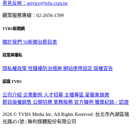
意見反映：service@tvbs.com.tw
觀眾服務專線：02-2656-1599
TVBS新聞網
關於我們
56新聞台節目表
政策與隱私
隱私權政策
性騷擾防治措施
網站使用協定
版權宣告
認識 TVBS
公司介紹
企業動態
人才招募
主播專區
星藝象娛樂
節目版權銷售
公開招標
業務服務
官方聲明
獲獎紀錄／認證
2026 © TVBS Media Inc. All Rights Reserved. 台北市內湖區瑞
光路451號 | 聯利媒體股份有限公司