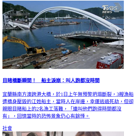
目睹橋斷瞬間！ 船主淚崩：叫人跑都沒時間
宜蘭縣南方澳跨港大橋，於1日上午無預警坍塌斷裂，3艘漁船
遭橋身壓毀的江姓船主，當時人在岸邊，幸運逃過死劫，但卻
親眼目睹船上的2名漁工落難，「連叫他們跑得時間都沒
有」，回憶當時的恐怖景象仍心有餘悸。
社會