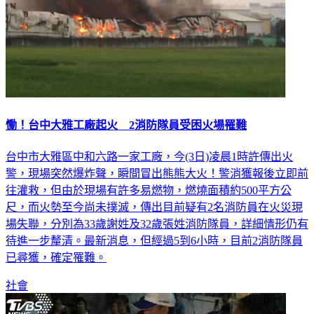
慟！台中大雅工廠起火 2消防隊員受困火場罹難
台中市大雅區中和六路一家工廠，今(3日)凌晨1時許傳出火
警，現場突然爆炸聲，瞬間冒出熊熊大火！警消獲報後立即前
往灌救，但由於現場有許多易燃物，燃燒面積約500平方公
尺，而火勢至今尚未撲滅，傳出目前疑有2名消防員在火災現
場失聯，分別為33歲謝姓及32歲張姓消防隊員，詳細情形仍有
待進一步釐清。最新消息，但經過5到6小時，目前2消防隊員
已尋獲，確定罹難。
社會