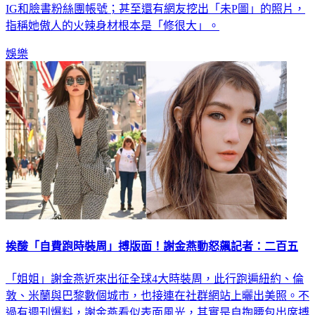
IG和臉書粉絲團帳號；甚至還有網友挖出「未P圖」的照片，
指稱她傲人的火辣身材根本是「修很大」。
娛樂
挨酸「自費跑時裝周」搏版面！謝金燕動怒飆記者：二百五
「姐姐」謝金燕近來出征全球4大時裝周，此行跑遍紐約、倫
敦、米蘭與巴黎數個城市，也接連在社群網站上曬出美照。不
過有週刊爆料，謝金燕看似表面風光，其實是自掏腰包出席搏