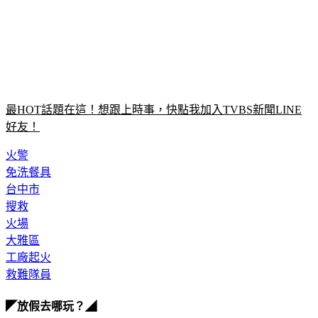
最HOT話題在這！想跟上時事，快點我加入TVBS新聞LINE
好友！
火警
免洗餐具
台中市
搜救
火場
大雅區
工廠起火
救難隊員
◤放假去哪玩？◢