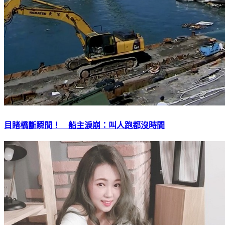
目睹橋斷瞬間！ 船主淚崩：叫人跑都沒時間