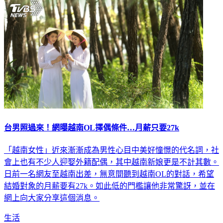
台男照過來！網曝越南OL擇偶條件…月薪只要27k
「越南女性」近來漸漸成為男性心目中美好憧憬的代名詞，社
會上也有不少人迎娶外籍配偶，其中越南新娘更是不計其數。
日前一名網友至越南出差，無意間聽到越南OL的對話，希望
結婚對象的月薪要有27k。如此低的門檻讓他非常驚訝，並在
網上向大家分享這個消息。
生活