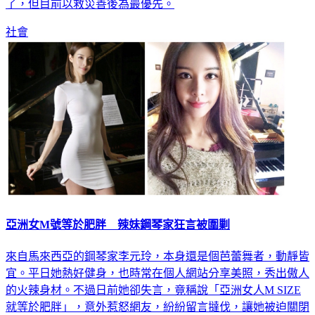
了，但目前以救災善後為最優先。
社會
亞洲女M號等於肥胖 辣妹鋼琴家狂言被圍剿
來自馬來西亞的鋼琴家李元玲，本身還是個芭蕾舞者，動靜皆
宜。平日她熱好健身，也時常在個人網站分享美照，秀出傲人
的火辣身材。不過日前她卻失言，竟稱說「亞洲女人M SIZE
就等於肥胖」，意外惹怒網友，紛紛留言撻伐，讓她被迫關閉