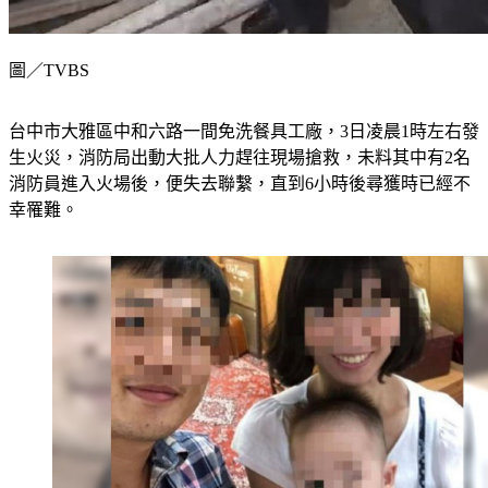
圖／TVBS
台中市大雅區中和六路一間免洗餐具工廠，3日凌晨1時左右發
生火災，消防局出動大批人力趕往現場搶救，未料其中有2名
消防員進入火場後，便失去聯繫，直到6小時後尋獲時已經不
幸罹難。