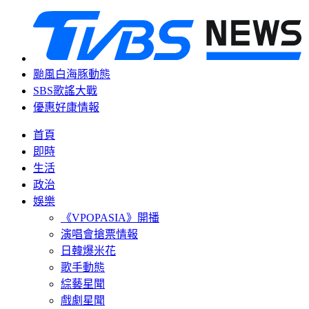
颱風白海豚動態
SBS歌謠大戰
優惠好康情報
首頁
即時
生活
政治
娛樂
《VPOPASIA》開播
演唱會搶票情報
日韓爆米花
歌手動態
綜藝星聞
戲劇星聞