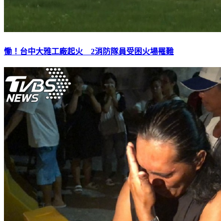
慟！台中大雅工廠起火 2消防隊員受困火場罹難