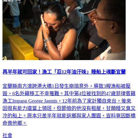
再半年就可回家！漁工「忍12年油汙味」睡船上魂斷宜蘭
宜蘭縣南方澳跨港大橋1日發生崩塌意外，導致3艘漁船被壓
毀，6名外籍移工不幸罹難。其中第4位被找到的47歲菲律賓籍
漁工Impang George Jagmis，12年前為了家計獨自來台，後來
因很有能力還當上領班，但節儉的他沒有租屋，甘願睡又臭又
冷的船上。原本只差半年就能返鄉與家人團圓，豈料竟因斷橋
命喪他鄉。
社會