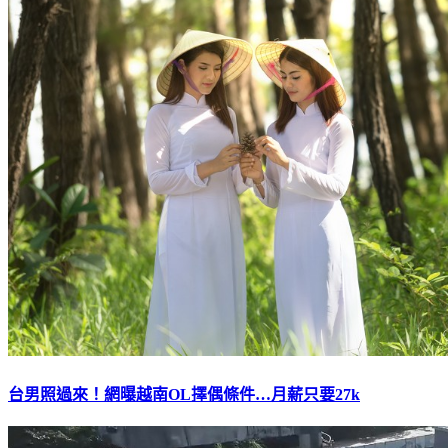
台男照過來！網曝越南OL擇偶條件…月薪只要27k