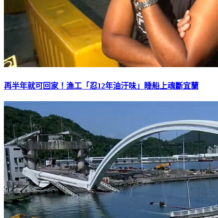
再半年就可回家！漁工「忍12年油汙味」睡船上魂斷宜蘭