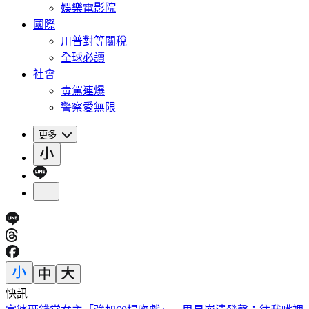
娛樂電影院
國際
川普對等關稅
全球必讀
社會
毒駕連爆
警察愛無限
更多
快訊