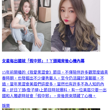
女星每出國就「假中邪」！丫頭揭背後心機內幕
15年前開播的《我愛黑澀會》節目，不僅陪伴許多觀眾度過青
春時期，也發掘出不少優秀藝人，至今仍活躍於演藝圈。不
過，當年黑澀會美眉們這麼多，當然也有許多不為人知的內
幕，近日丫頭(詹子晴)上節目時就爆料，有一位美眉只要一出
國和人獨處時就會「假中邪」，背後原來隱藏了心機。
娛樂