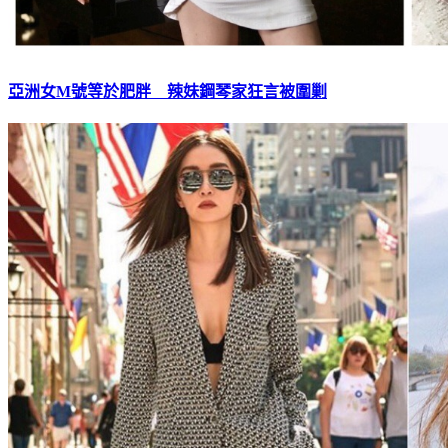
亞洲女M號等於肥胖 辣妹鋼琴家狂言被圍剿