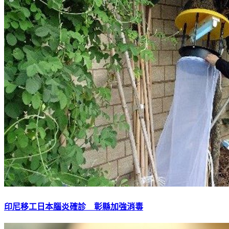
印尼移工日本腦炎確診 彰縣加強消毒