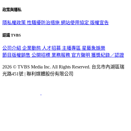
政策與隱私
隱私權政策
性騷擾防治措施
網站使用協定
版權宣告
認識 TVBS
公司介紹
企業動態
人才招募
主播專區
星藝象娛樂
節目版權銷售
公開招標
業務服務
官方聲明
獲獎紀錄／認證
2026 © TVBS Media Inc. All Rights Reserved. 台北市內湖區瑞
光路451號 | 聯利媒體股份有限公司