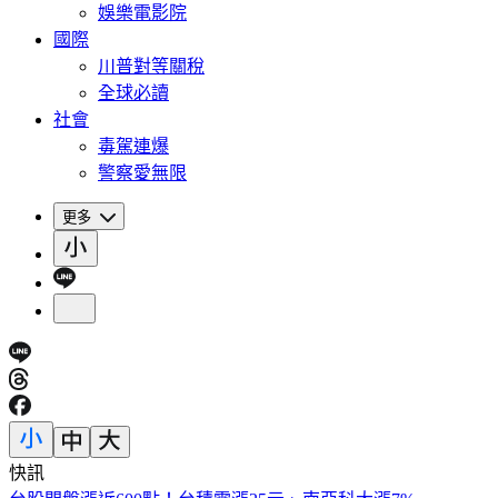
娛樂電影院
國際
川普對等關稅
全球必讀
社會
毒駕連爆
警察愛無限
更多
快訊