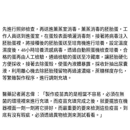
先進行照卵檢查，再送進薰蒸室消毒，薰蒸消毒的胚胎蛋，工
作人員送到進蛋室，在蛋殼表面噴灑消毒劑，接著將病毒注入
胚胎蛋裡，將接種後的胚胎蛋送至培育機進行培養，設定溫度
濕度後，48小時培養流感病毒，透過自動照蛋機檢查培養，合
格的蛋再由人工檢驗，通過檢驗的蛋送至冷藏庫，讓胚胎硬化
方便採收，接著去除蛋殼，使蛋內液體暴露，採收針抽出尿囊
液，利用離心機去除胚胎殘留物再過濾濃縮，蔗糖梯度存化，
等繁雜製作程序，進行調劑充填。
醫藥記者蔣志偉 ：「製作疫苗真的是相當不容易，必須在無
菌的環境裡來進行充填，而疫苗充填完成之後，就要擺放在機
器裡面一劑一劑將它排好，而最重要的要來檢測這些疫苗，到
底有沒有瑕疵，必須透過異物檢測來測試看看。」