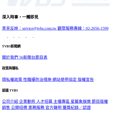
深入時事，一觸即見
意見反映：service@tvbs.com.tw
觀眾服務專線：02-2656-1599
TVBS新聞網
關於我們
56新聞台節目表
政策與隱私
隱私權政策
性騷擾防治措施
網站使用協定
版權宣告
認識 TVBS
公司介紹
企業動態
人才招募
主播專區
星藝象娛樂
節目版權
銷售
公開招標
業務服務
官方聲明
獲獎紀錄／認證