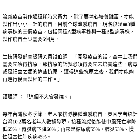
流感疫苗製作過程耗時又費力 ，除了要精心培養雞蛋，才能
製作出小小一針的疫苗，目前全球流感疫苗，現階段涵蓋3種
病毒株的三價疫苗，包括兩種A型病毒株與一種B型病毒株，
製作疫苗至少需要6個月。
生技研發部高級研究員諶伯綱：「開發疫苗的話，基本上我們
需要先獲得抗原，那抗原的話就必須得要先去培養這些，病毒
或是細菌之類的這些抗原 ，獲得這些抗原之後，我們才能夠
再進行後面製程的工作。」
護理師 ：「這個不大會發燒。」
每年台灣秋冬季節，老人家排隊接種流感疫苗，英國學者統計
台灣10.2萬名老年人數據發現，接種流感後能使中風死亡率降
低65%，腎臟病下降60%；再來是糖尿病55%，肺炎53%、慢
性阻塞性肺疾病45%。