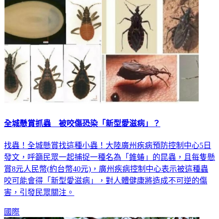
全城懸賞抓蟲 被咬傷恐染「新型愛滋病」？
找蟲！全城懸賞找這種小蟲！大陸廣州疾病預防控制中心5日
發文，呼籲民眾一起捕捉一種名為「錐蝽」的昆蟲，且每隻懸
賞8元人民幣(約台幣40元)，廣州疾病控制中心表示被這種蟲
咬可能會得「新型愛滋病」，對人體健康將造成不可逆的傷
害，引發民眾關注。
國際