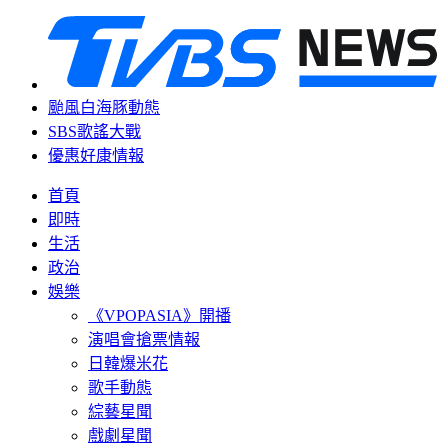
颱風白海豚動態
SBS歌謠大戰
優惠好康情報
首頁
即時
生活
政治
娛樂
《VPOPASIA》開播
演唱會搶票情報
日韓爆米花
歌手動態
綜藝星聞
戲劇星聞