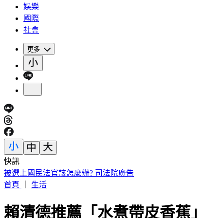
娛樂
國際
社會
更多
快訊
台南關廟深夜惡火！汽車零件、食品廠狂燒 橘紅烈焰駭人
首頁
｜
生活
賴清德推薦「水煮帶皮香蕉」