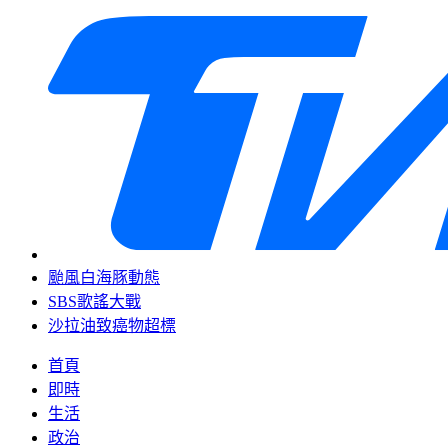
颱風白海豚動態
SBS歌謠大戰
沙拉油致癌物超標
首頁
即時
生活
政治