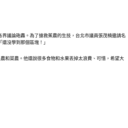
各界議論砲轟。為了搶救蕉農的生技，台北市議員張茂楠邀請名
「還沒學到那個區塊！」
果農和菜農。他還說很多食物和水果丟掉太浪費、可惜，希望大