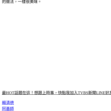
的做法，一樣很美味。
最HOT話題在這！想跟上時事，快點我加入TVBS新聞LINE好
賴清德
阿基師