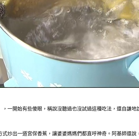
」，一開始有些傻眼，
稱說沒聽過也沒試過這種吃法，還自謙地
方式炒出一道宮保香蕉，讓婆婆媽媽們都直呼神奇。阿基師還說