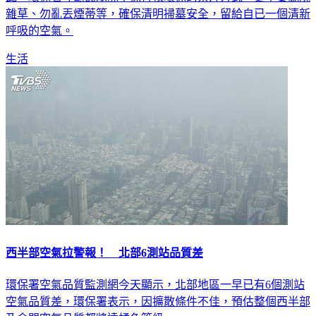
雜草、勿亂丟煙蒂等，確保清明掃墓安全，留給自已一個清新
呼吸的空氣。
生活
西半部空氣拉警報！ 北部6測站品質差
環保署空氣品質監測網今天顯示，北部地區一早已有6個測站
空氣品質差，環保署表示，因擴散條件不佳，預估整個西半部