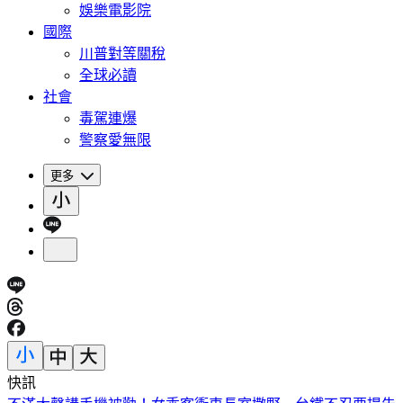
娛樂電影院
國際
川普對等關稅
全球必讀
社會
毒駕連爆
警察愛無限
更多
快訊