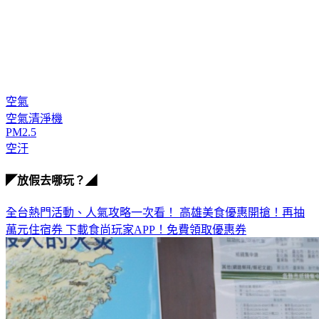
空氣
空氣清淨機
PM2.5
空汙
◤放假去哪玩？◢
全台熱門活動、人氣攻略一次看！
高雄美食優惠開搶！再抽
萬元住宿券
下載食尚玩家APP！免費領取優惠券