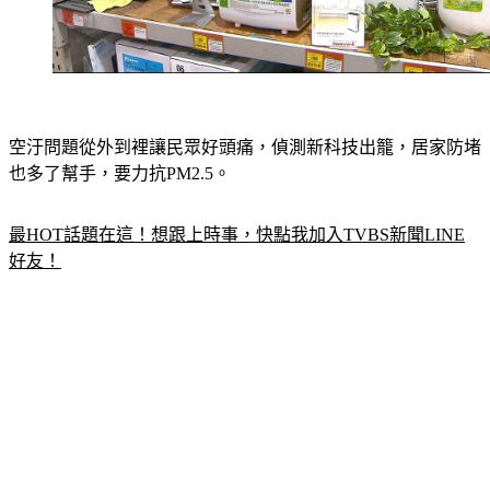
空汙問題從外到裡讓民眾好頭痛，偵測新科技出籠，居家防堵
也多了幫手，要力抗PM2.5。
最HOT話題在這！想跟上時事，快點我加入TVBS新聞LINE
好友！