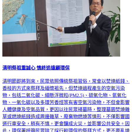
清明祭祖重誠心 慎終追遠顧環保
清明節即將到來，民眾依照傳統祭祖習俗，常會以焚燒紙錢、
香枝的方式來祭拜及緬懷袓先，但焚燒過程產生的空氣污染
物，包括二氧化碳、細懸浮微粒(PM2.5)、硫氧化物、氮氧化
物、一氧化碳以及多環芳香烴等有害空氣污染物，不但會影響
人體健康及空氣品質，更因以往民眾掃墓時，整理墓園焚燒雜
草或燃燒紙錢造成周邊雜草、廢棄物燃燒等情形，不僅影響國
道行車安全，稍有不慎，更會釀成火災，並影響公共安全。因
此，環保署呼籲民眾除了採行較環保的祭拜方式，更不要亂燒