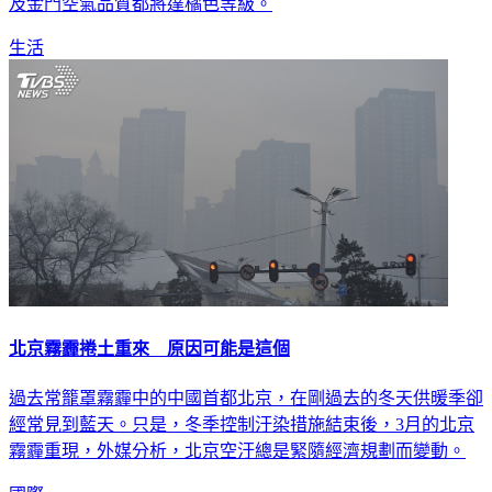
及金門空氣品質都將達橘色等級。
生活
北京霧霾捲土重來 原因可能是這個
過去常籠罩霧霾中的中國首都北京，在剛過去的冬天供暖季卻
經常見到藍天。只是，冬季控制汙染措施結束後，3月的北京
霧霾重現，外媒分析，北京空汙總是緊隨經濟規劃而變動。