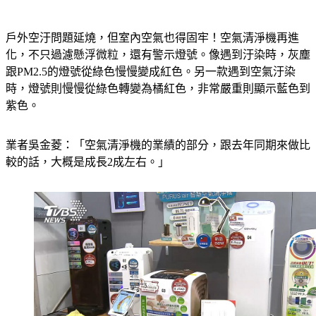
戶外空汙問題延燒，但室內空氣也得固牢！空氣清淨機再進
化，不只過濾懸浮微粒，還有警示燈號。像遇到汙染時，灰塵
跟PM2.5的燈號從綠色慢慢變成紅色。另一款遇到空氣汙染
時，燈號則慢慢從綠色轉變為橘紅色，非常嚴重則顯示藍色到
紫色。
業者吳金菱：「空氣清淨機的業績的部分，跟去年同期來做比
較的話，大概是成長2成左右。」