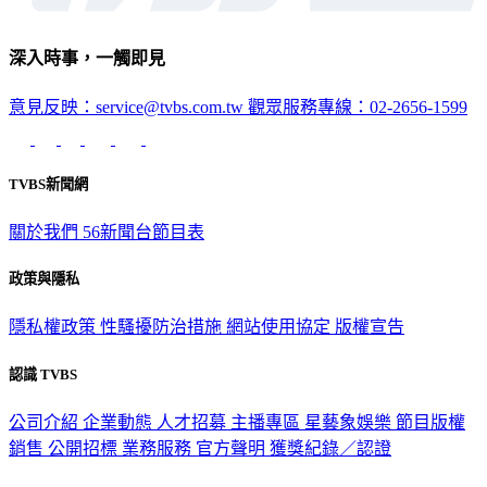
深入時事，一觸即見
意見反映：service@tvbs.com.tw
觀眾服務專線：02-2656-1599
TVBS新聞網
關於我們
56新聞台節目表
政策與隱私
隱私權政策
性騷擾防治措施
網站使用協定
版權宣告
認識 TVBS
公司介紹
企業動態
人才招募
主播專區
星藝象娛樂
節目版權
銷售
公開招標
業務服務
官方聲明
獲獎紀錄／認證