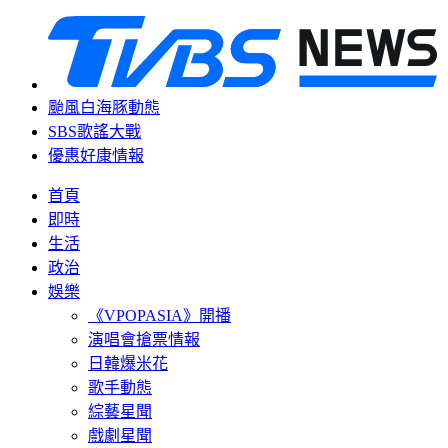
颱風白海豚動態
SBS歌謠大戰
優惠好康情報
首頁
即時
生活
政治
娛樂
《VPOPASIA》開播
演唱會搶票情報
日韓爆米花
歌手動態
綜藝星聞
戲劇星聞