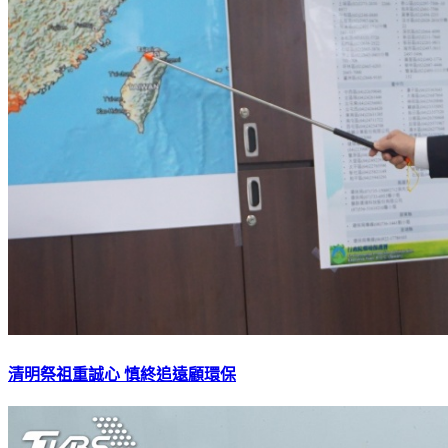
清明祭祖重誠心 慎終追遠顧環保