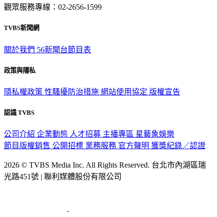
觀眾服務專線：02-2656-1599
TVBS新聞網
關於我們
56新聞台節目表
政策與隱私
隱私權政策
性騷擾防治措施
網站使用協定
版權宣告
認識 TVBS
公司介紹
企業動態
人才招募
主播專區
星藝象娛樂
節目版權銷售
公開招標
業務服務
官方聲明
獲獎紀錄／認證
2026 © TVBS Media Inc. All Rights Reserved. 台北市內湖區瑞
光路451號 | 聯利媒體股份有限公司