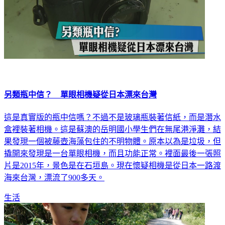
另類瓶中信？ 單眼相機疑從日本漂來台灣
這是真實版的瓶中信嗎？不過不是玻璃瓶裝著信紙，而是潛水
盒裡裝著相機。這是蘇澳的岳明國小學生們在無尾港淨灘，結
果發現一個被藤壺海藻包住的不明物體。原本以為是垃圾，但
撬開來發現是一台單眼相機，而且功能正常。裡面最後一張照
片是2015年，景色是在石垣島。現在懷疑相機是從日本一路渡
海來台灣，漂流了900多天。
生活