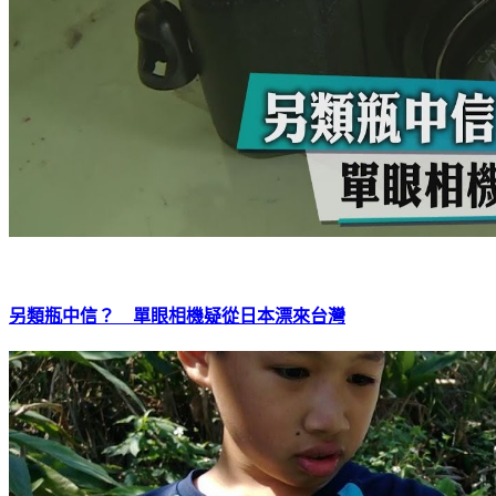
另類瓶中信？ 單眼相機疑從日本漂來台灣