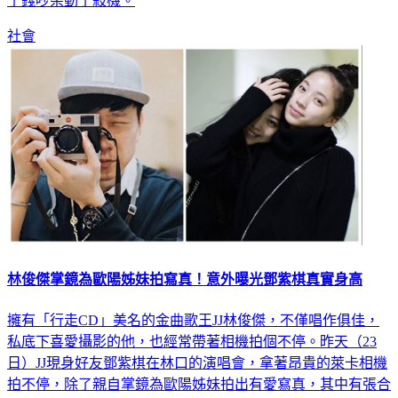
括潘曉穎的手機、相機、現金提款卡，也讓人懷疑陳同佳是為
了錢吵架動了殺機。
社會
林俊傑掌鏡為歐陽姊妹拍寫真！意外曝光鄧紫棋真實身高
擁有「行走CD」美名的金曲歌王JJ林俊傑，不僅唱作俱佳，
私底下喜愛攝影的他，也經常帶著相機拍個不停。昨天（23
日）JJ現身好友鄧紫棋在林口的演唱會，拿著昂貴的萊卡相機