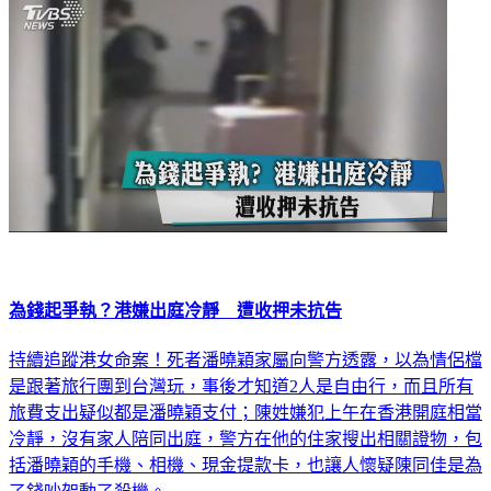
社會
為錢起爭執？港嫌出庭冷靜 遭收押未抗告
持續追蹤港女命案！死者潘曉穎家屬向警方透露，以為情侶檔
是跟著旅行團到台灣玩，事後才知道2人是自由行，而且所有
旅費支出疑似都是潘曉穎支付；陳姓嫌犯上午在香港開庭相當
冷靜，沒有家人陪同出庭，警方在他的住家搜出相關證物，包