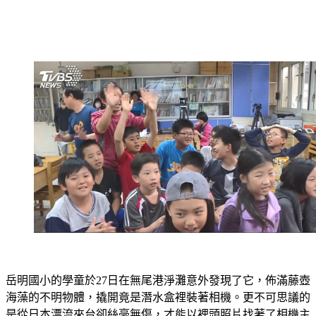
岳明國小的學童於27日在無尾港淨灘意外發現了它，佈滿藤壺
海藻的不明物體，撬開竟是潛水盒裡裝著相機。更不可思議的