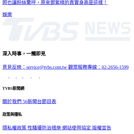
拍不停，除了親自掌鏡為歐陽姊妹拍出有愛寫真，其中有張合
照也讓粉絲驚呼，原來鄧紫棋的真實身高是這樣！
娛樂
深入時事，一觸即見
意見反映：service@tvbs.com.tw
觀眾服務專線：02-2656-1599
TVBS新聞網
關於我們
56新聞台節目表
政策與隱私