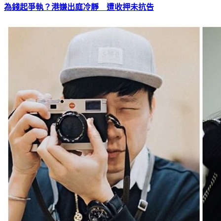
為錢起爭執？港嫌出庭冷靜 遭收押未抗告