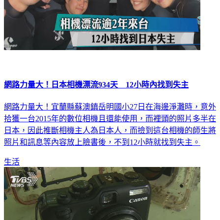
網路力量大！日本相機漂流934天 12小時內找到失主
網路力量大！宜蘭縣蘇澳鎮岳明國小27日在海邊淨灘時，意外
拾獲一台2015年的數位相機且還能使用，而裡頭的照片多半在
日本，因此推斷相機主人為日本人，而撿到這台相機的師生將
照片和訊息等內容放上臉書後，不到12小時就找到失主。
生活