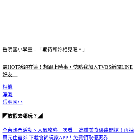
岳明國小學童：「期待和妳相見喔。」
最HOT話題在這！想跟上時事，快點我加入TVBS新聞LINE
好友！
相機
淨灘
岳明國小
◤放假去哪玩？◢
全台熱門活動、人氣攻略一次看！
高雄美食優惠開搶！再抽