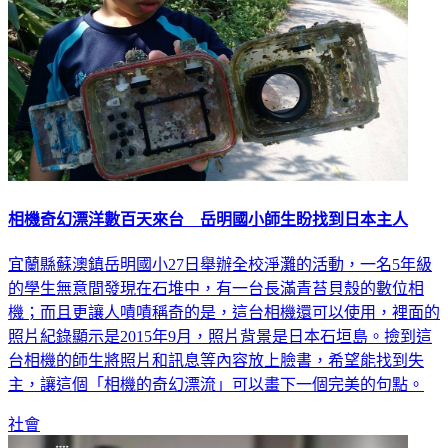
相機奇幻漂洋數百天來台 岳明國小師生盼找到日本主人
宜蘭縣蘇澳鎮岳明國小27日舉辦全校淨灘的活動，一名5年級
的學生無意間發現在石堆中，有一台長滿青苔貝殼的數位相
機；而且更讓人嘖嘖稱奇的是，這台相機還可以使用，裡面的
照片紀錄顯示是2015年9月，照片背景是日本石垣島。撿到這
台相機的師生將照片和訊息等內容放上臉書，希望能找到失
主，讓這個「相機的奇幻漂流」可以畫下一個完美的句點。