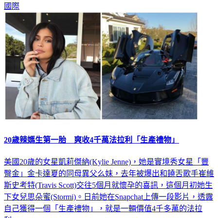
20歲辣媽生第一胎 爽收4千萬法拉利「生產禮物」
美國20歲的女星凱莉傑納(Kylie Jenne)，她是實境秀女星「豐
臀金」金卡達夏的同母異父么妹，去年被爆出和饒舌歌手崔維
斯史考特(Travis Scott)交往5個月就懷孕的喜訊，這個月初她生
下女兒思朵蜜(Stormi)。日前她在Snapchat上傳一段影片，透露
自己獲得一個「生產禮物」，就是一輛價值4千多萬的法拉
利。