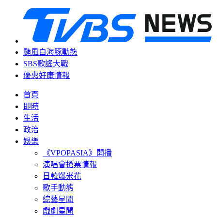
颱風白海豚動態
SBS歌謠大戰
優惠好康情報
首頁
即時
生活
政治
娛樂
《VPOPASIA》開播
演唱會搶票情報
日韓爆米花
歌手動態
綜藝星聞
戲劇星聞