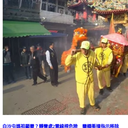
白沙屯媽祖顯靈？轉彎處2電線桿危險 鑾轎衝撞指示移除