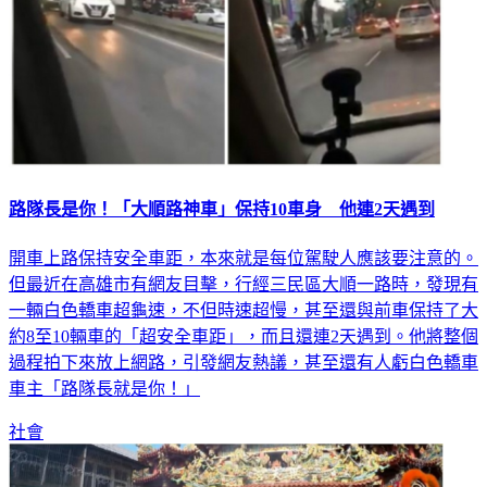
路隊長是你！「大順路神車」保持10車身 他連2天遇到
開車上路保持安全車距，本來就是每位駕駛人應該要注意的。
但最近在高雄市有網友目擊，行經三民區大順一路時，發現有
一輛白色轎車超龜速，不但時速超慢，甚至還與前車保持了大
約8至10輛車的「超安全車距」，而且還連2天遇到。他將整個
過程拍下來放上網路，引發網友熱議，甚至還有人虧白色轎車
車主「路隊長就是你！」
社會