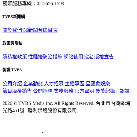
TVBS新聞網
關於我們
56新聞台節目表
政策與隱私
隱私權政策
性騷擾防治措施
網站使用協定
版權宣告
認識 TVBS
公司介紹
企業動態
人才招募
主播專區
星藝象娛樂
節目版權銷售
公開招標
業務服務
官方聲明
獲獎紀錄／認證
2026 © TVBS Media Inc. All Rights Reserved. 台北市內湖區瑞
光路451號 | 聯利媒體股份有限公司