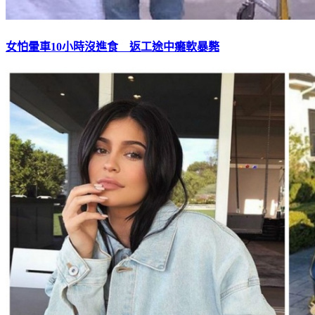
女怕暈車10小時沒進食 返工途中癱軟暴斃