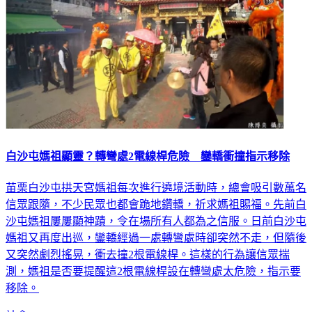
白沙屯媽祖顯靈？轉彎處2電線桿危險 鑾轎衝撞指示移除
苗栗白沙屯拱天宮媽祖每次進行遶境活動時，總會吸引數萬名
信眾跟隨，不少民眾也都會跪地鑽轎，祈求媽祖賜福。先前白
沙屯媽祖屢屢顯神蹟，令在場所有人都為之信服。日前白沙屯
媽祖又再度出巡，鑾轎經過一處轉彎處時卻突然不走，但隨後
又突然劇烈搖晃，衝去撞2根電線桿。這樣的行為讓信眾揣
測，媽祖是否要提醒這2根電線桿設在轉彎處太危險，指示要
移除。
社會