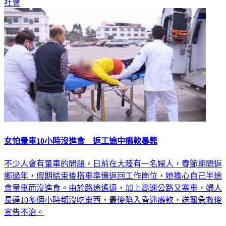
女怕暈車10小時沒進食 返工途中癱軟暴斃
不少人會有暈車的問題，日前在大陸有一名婦人，春節期間返
鄉過年，假期結束後搭車準備返回工作崗位，她擔心自己半途
會暈車而沒進食。由於路途遙遠，加上高速公路又塞車，婦人
長達10多個小時都沒吃東西，最後陷入昏迷癱軟，送醫急救後
宣告不治。
國際