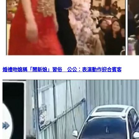
婚禮吻媳稱「鬧新娘」習俗 公公：表演動作迎合賓客