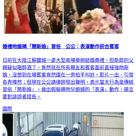
婚禮吻媳稱「鬧新娘」習俗 公公：表演動作迎合賓客
日前在大陸江蘇鹽城一處大型商場舉辦結婚典禮，但新郎的父
親疑似喝醉酒了，竟然就在所有親友和賓客面前直接強吻新
娘，沒想到在場賓客竟然還在一旁拍手叫好。影片一出，引發
各界嘩然；但現在公公請律師發出聲明，表示當天行為是傳統
習俗「鬧新娘」，做出假裝親吻兒媳婦的「表演」動作，揚言
要對誹謗者提告。
國際