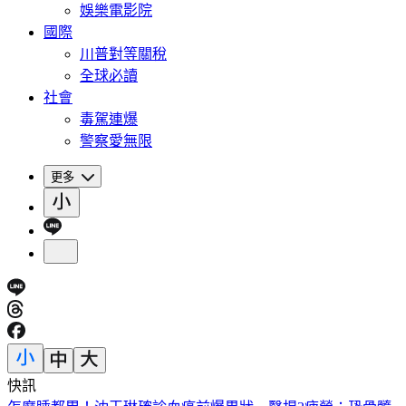
娛樂電影院
國際
川普對等關稅
全球必讀
社會
毒駕連爆
警察愛無限
更多
快訊