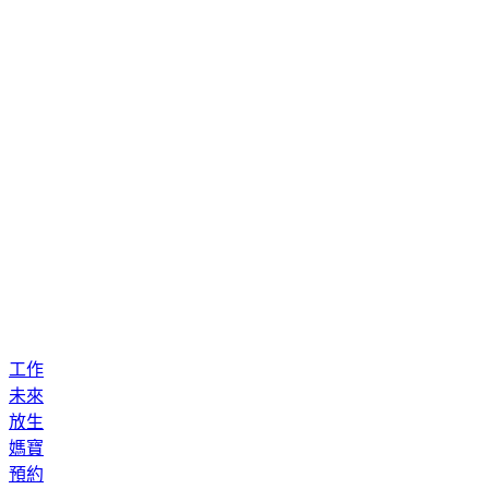
工作
未來
放生
媽寶
預約
正宮