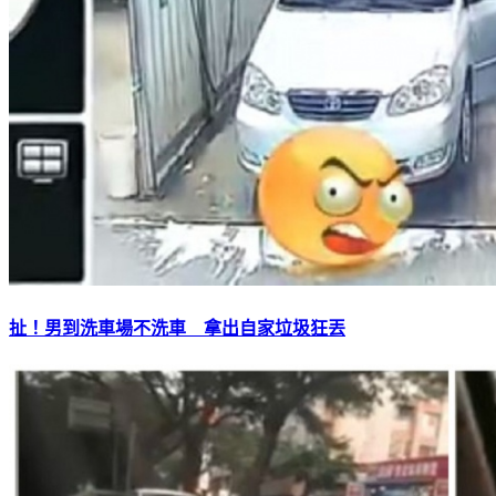
扯！男到洗車場不洗車 拿出自家垃圾狂丟