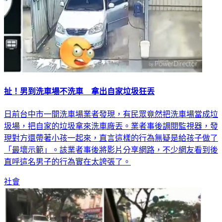
扯！男到洗車場不洗車 拿出自家垃圾狂丟
日前台中市一間洗車場業者發現，有民眾竟然把洗車場當成垃
圾場，把自家的垃圾拿來洗車廠丟。業者事後調閱監視器，發
現對方還帶著小孩一起來，直言這樣的行為無疑是給孩子做了
「最壞示範」。該業者事後將影片分享網路，不少網友看到後
直呼這名男子的行為實在太誇張了。
社會