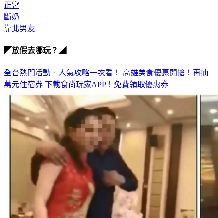
斷奶
靠北男友
◤放假去哪玩？◢
全台熱門活動、人氣攻略一次看！
高雄美食優惠開搶！再抽
萬元住宿券
下載食尚玩家APP！免費領取優惠券