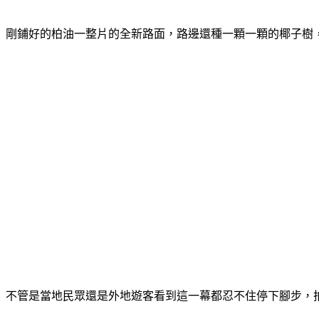
剛鋪好的柏油一整片的全新路面，路邊還種一顆一顆的椰子樹
不管是當地民眾還是外地遊客看到這一幕都忍不住停下腳步，拍