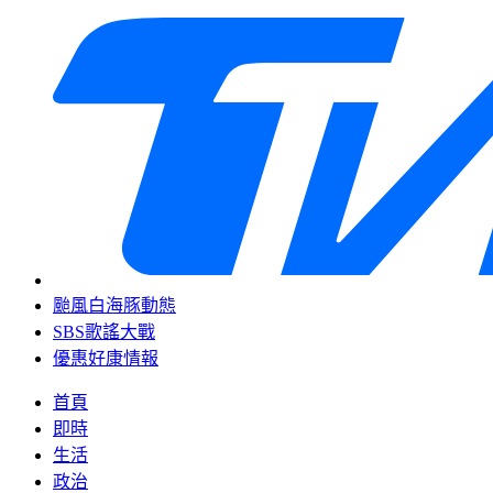
颱風白海豚動態
SBS歌謠大戰
優惠好康情報
首頁
即時
生活
政治