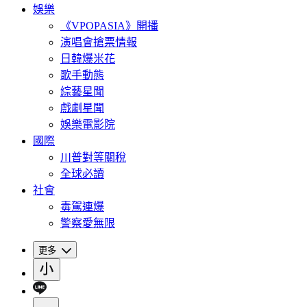
娛樂
《VPOPASIA》開播
演唱會搶票情報
日韓爆米花
歌手動態
綜藝星聞
戲劇星聞
娛樂電影院
國際
川普對等關稅
全球必讀
社會
毒駕連爆
警察愛無限
更多