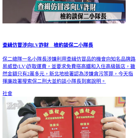
查緝仿冒涉向LV詐財 檢約談保二小隊長
保二總隊一名小隊長涉嫌利用查緝仿冒品的機會向知名品牌路
易威登(LV)詐取運費，並要求免費搭高鐵和入住高級飯店，雖
然金額只有2萬多元，新北地檢署認為涉嫌貪污等罪，今天指
揮廉政署搜索保二刑大並約談小隊長到案說明。
社會