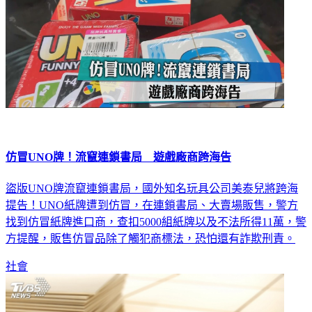
仿冒UNO牌！流竄連鎖書局 遊戲廠商跨海告
盜版UNO牌流竄連鎖書局，國外知名玩具公司美泰兒將跨海
提告！UNO紙牌遭到仿冒，在連鎖書局、大賣場販售，警方
找到仿冒紙牌進口商，查扣5000組紙牌以及不法所得11萬，警
方提醒，販售仿冒品除了觸犯商標法，恐怕還有詐欺刑責。
社會