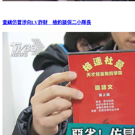
查緝仿冒涉向LV詐財 檢約談保二小隊長