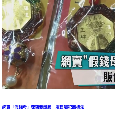
網賣「假錢母」琉璃變塑膠 販售觸犯商標法