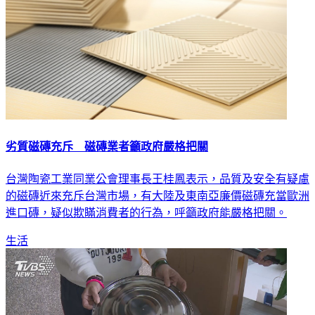
劣質磁磚充斥 磁磚業者籲政府嚴格把關
台灣陶瓷工業同業公會理事長王桂鳳表示，品質及安全有疑慮
的磁磚近來充斥台灣市場，有大陸及東南亞廉價磁磚充當歐洲
進口磚，疑似欺瞞消費者的行為，呼籲政府能嚴格把關。
生活