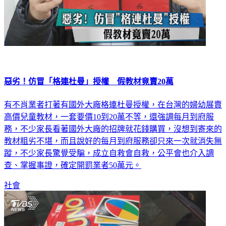
惡劣！仿冒「格連杜曼」授權 假教材竟賣20萬
有不肖業者打著有國外大廠格連杜曼授權，在台灣的婦幼展賣
高價兒童教材，一套要價10到20萬不等，還強調每月到府服
務，不少家長看著國外大廠的招牌就花錢購買，沒想到寄來的
教材粗劣不堪，而且說好的每月到府服務卻只來一次就消失無
蹤，不少家長驚覺受騙，成立自救會自救，公平會也介入調
查、掌握事證，確定開罰業者50萬元。
社會