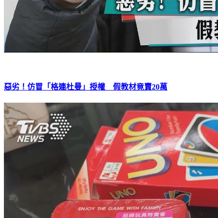
惡劣！仿冒「格連杜曼」授權 假教材竟賣20萬