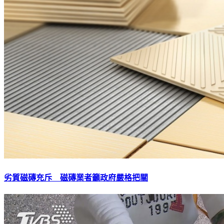
劣質磁磚充斥 磁磚業者籲政府嚴格把關