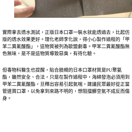
實際拿去透水測試，正版日本口罩一裝水就能透過去，比起仿
版的透水效果更好。理化老師李化說，得小心製作過程的「甲
苯二異氰酸酯」，這物質被列為歐盟劇毒。甲苯二異氰酸酯無
色無味，是不是這物質導致惡臭，有待化驗。
但毒物科醫生也提醒，貼合臉頰的日本口罩材質是PU聚氨
酯，雖然安全、合法，只是在製作過程中，海綿發泡必須用到
甲苯二異氰酸酯，旦釋出容易引起氣喘，建議民眾最好從正當
管道買口罩，以免拿到來路不明的，想阻擋髒空氣不成反而傷
身。