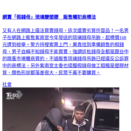
網賣「假錢母」琉璃變塑膠 販售觸犯商標法
又有人在網路上違法買賣錢母，這次還賣劣質仿冒品！一名男
子在網路上販售紫南宮今年發送的琉璃錢母吊飾，起標價168
元遭到檢舉。警方持搜索票上門，果真找到準備銷售的假錢
母，男子自稱不知錢母不能買賣，強調這批錢母全都是跟台中
的跳蚤市場攤商買的，不過販售琉璃錢母吊飾已經違反公訴罪
中的商標法，另外紫南宮主委也提醒假錢母做工粗糙是塑膠材
質、顏色形狀都落差很大，民眾千萬不要購買。
社會