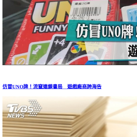
仿冒UNO牌！流竄連鎖書局 遊戲廠商跨海告