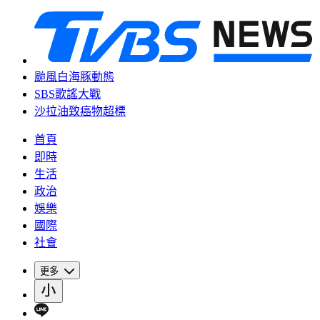
颱風白海豚動態
SBS歌謠大戰
沙拉油致癌物超標
首頁
即時
生活
政治
娛樂
國際
社會
更多