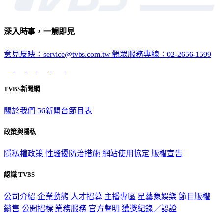
深入時事，一觸即見
意見反映：service@tvbs.com.tw
觀眾服務專線：02-2656-1599
TVBS新聞網
關於我們
56新聞台節目表
政策與隱私
隱私權政策
性騷擾防治措施
網站使用協定
版權宣告
認識 TVBS
公司介紹
企業動態
人才招募
主播專區
星藝象娛樂
節目版權
銷售
公開招標
業務服務
官方聲明
獲獎紀錄／認證