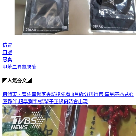
仿冒
口罩
惡臭
甲苯二異氰酸酯
◤人氣夯文◢
何潤東、曹佑寧獨家專訪搶先看
8月緣分排行榜 這星座遇見心
靈夥伴
超準測字!這輩子正緣何時會出現