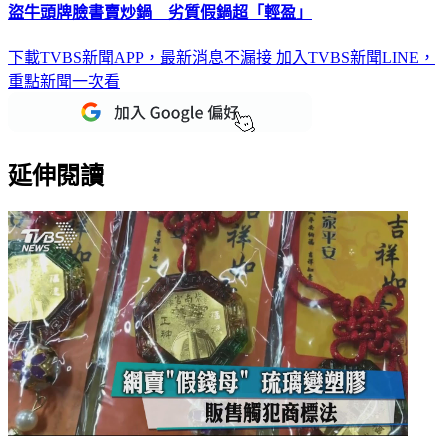
盜牛頭牌臉書賣炒鍋 劣質假鍋超「輕盈」
下載TVBS新聞APP，最新消息不漏接
加入TVBS新聞LINE，
重點新聞一次看
延伸閱讀