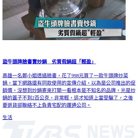
盜牛頭牌臉書賣炒鍋 劣質假鍋超「輕盈」
高雄一名鄭小姐透過臉書，花了998元買了一款牛頭牌炒菜
鍋，當下網路還有同款使用的宣傳介紹，以為是公司推出的促
銷價，沒想到炒鍋寄來打開一看根本是不知名的品牌，光是炒
鍋的蓋子不到2百公克，非常輕，這才知道上當受騙了，之後
要退貨卻聯絡不上負責宅配的運通公司。
生活