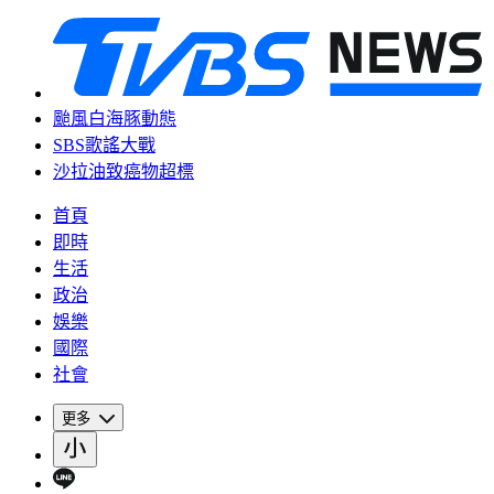
颱風白海豚動態
SBS歌謠大戰
沙拉油致癌物超標
首頁
即時
生活
政治
娛樂
國際
社會
更多