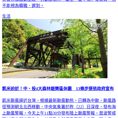
不能視為曠職、遲到。
生活
凱米迫近！中、投4大森林遊樂區休園 13條步道依政府宣布
凱米颱風逼近台灣，根據最新颱風動態，已轉為中颱，颱風路
徑預測朝北北西移動，中央氣象署於昨（22）日深夜，發布海
上颱風警報，今天上午11點30分發布陸上颱風警報，首波警戒