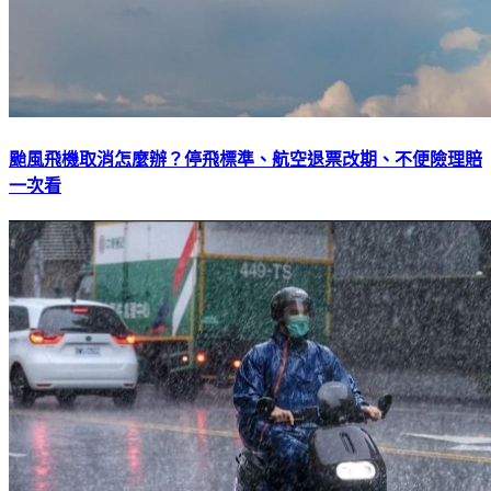
颱風飛機取消怎麼辦？停飛標準、航空退票改期、不便險理賠
一次看