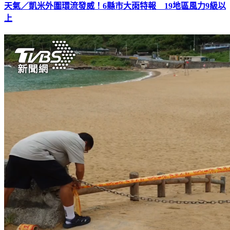
天氣／凱米外圍環流發威！6縣市大雨特報 19地區風力9級以
上