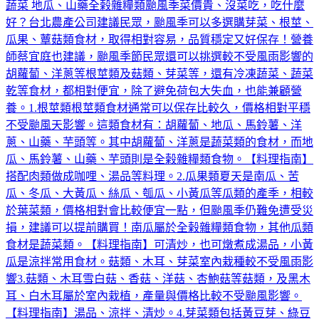
蔬菜 地瓜、山藥全榖雜糧類颱風季菜價貴、沒菜吃，吃什麼
好？台北農產公司建議民眾，颱風季可以多選購芽菜、根莖、
瓜果、蕈菇類食材，取得相對容易，品質穩定又好保存！營養
師蔡宜庭也建議，颱風季節民眾還可以挑選較不受風雨影響的
胡蘿蔔、洋蔥等根莖類及菇類、芽菜等，還有冷凍蔬菜、蔬菜
乾等食材，都相對便宜，除了避免荷包大失血，也能兼顧營
養。1.根莖類根莖類食材通常可以保存比較久，價格相對平穩
不受颱風天影響。這類食材有：胡蘿蔔、地瓜、馬鈴薯、洋
蔥、山藥、芋頭等。其中胡蘿蔔、洋蔥是蔬菜類的食材，而地
瓜、馬鈴薯、山藥、芋頭則是全榖雜糧類食物。【料理指南】
搭配肉類做成咖哩、湯品等料理。2.瓜果類夏天是南瓜、苦
瓜、冬瓜、大黃瓜、絲瓜、瓠瓜、小黃瓜等瓜類的產季，相較
於葉菜類，價格相對會比較便宜一點，但颱風季仍難免遭受災
損，建議可以提前購買！南瓜屬於全榖雜糧類食物，其他瓜類
食材是蔬菜類。【料理指南】可清炒，也可燉煮成湯品，小黃
瓜是涼拌常用食材。菇類、木耳、芽菜室內栽種較不受風雨影
響3.菇類、木耳雪白菇、香菇、洋菇、杏鮑菇等菇類，及黑木
耳、白木耳屬於室內栽植，產量與價格比較不受颱風影響。
【料理指南】湯品、涼拌、清炒。4.芽菜類包括黃豆芽、綠豆