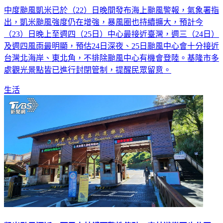
中度颱風凱米已於（22）日晚間發布海上颱風警報，氣象署指
出，凱米颱風強度仍在增強，暴風圈也持續擴大，預計今
（23）日晚上至週四（25日）中心最接近臺灣，週三（24日）
及週四風雨最明顯，預估24日深夜、25日颱風中心會十分接近
台灣北海岸、東北角，不排除颱風中心有機會登陸。基隆市多
處觀光景點皆已進行封閉管制，提醒民眾留意。
生活