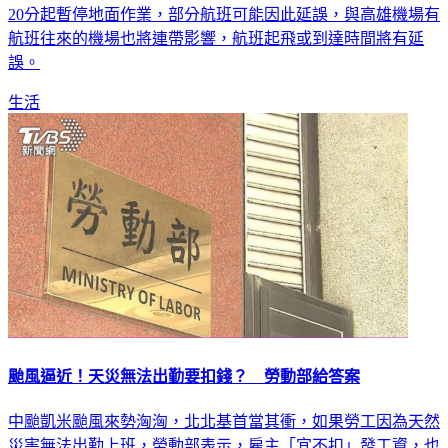
20分起暫停地面作業，部分航班可能因此延誤，與高雄機場有
航班往來的機場也將連帶影響，航班起飛或到達時間將有延
誤。
生活
颱風逼近！天災無法出勤要扣錢？ 勞動部給答案
中颱凱米颱風來勢洶洶，北北基首當其衝，如果勞工因為天然
災害無法出勤上班，勞動部表示，雇主「宜不扣」發工資，也