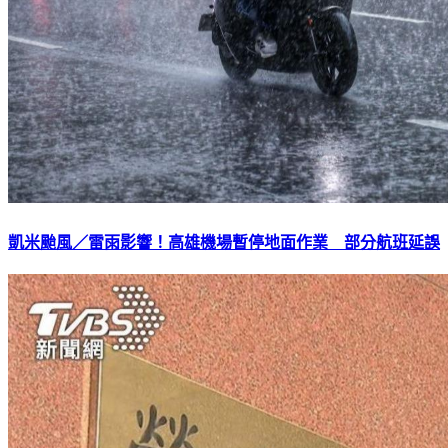
凱米颱風／雷雨影響！高雄機場暫停地面作業 部分航班延誤