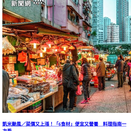
凱米颱風／菜價又上漲！「6食材」便宜又營養 料理指南一