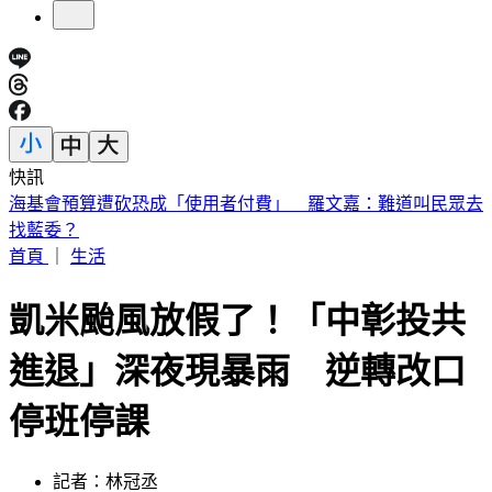
快訊
桃園85歲嬤遭「鐵拐狂砸」亡！老伴自首殺人 兒媳返家驚見
慘狀
首頁
｜
生活
凱米颱風放假了！「中彰投共
進退」深夜現暴雨 逆轉改口
停班停課
記者：林冠丞