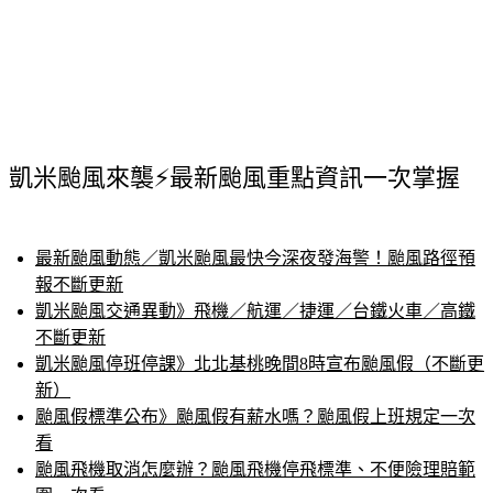
凱米颱風來襲⚡最新颱風重點資訊一次掌握
最新颱風動態／凱米颱風最快今深夜發海警！颱風路徑預
報不斷更新
凱米颱風交通異動》飛機／航運／捷運／台鐵火車／高鐵
不斷更新
凱米颱風停班停課》北北基桃晚間8時宣布颱風假（不斷更
新）
颱風假標準公布》颱風假有薪水嗎？颱風假上班規定一次
看
颱風飛機取消怎麼辦？颱風飛機停飛標準、不便險理賠範