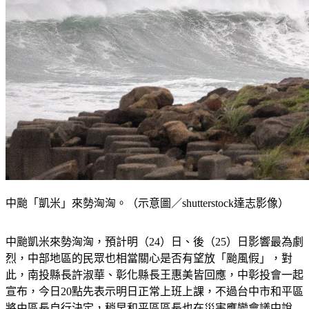
中颱「凱米」來勢洶洶。（示意圖／shutterstock達志影像）
中颱凱米來勢洶洶，預計明（24）日、後（25）日影響最為劇
烈，中部地區的民眾也相當關心是否有望放「颱風假」，對
此，南投縣長許淑華、彰化縣長王惠美皆回應，中彰投會一起
宣布，今日20點先表示明日正常上班上課，不過台中市和平區
將由區長自行決定，稍早和平區區長也在災害應變會議中說