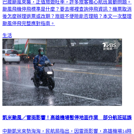
巴威颱風來襲，正值旅遊旺季，許多旅客擔心航班異動問題。
颱風飛機停飛標準是什麼？要去哪裡查詢停飛資訊？機票取消
後怎麼辦理退票或改期？旅遊不便險能否理賠？本文一次整理
颱風停飛完整應對指南。
生活
凱米颱風／雷雨影響！高雄機場暫停地面作業 部分航班延誤
中颱凱米來勢洶洶，民航局指出，因雷雨影響，高雄機場14時