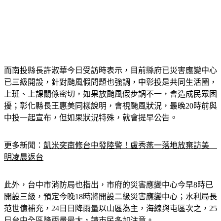
而南投縣長許淑華今日受訪時表示，目前縣府已災害應變中心
已三級開設，針對颱風假問題也強調，中彰投是共同生活圈，
上班、上課關係密切，如果放颱風假步調不一，會造成民眾困
擾；彰化縣長王惠美同樣說明，會視颱風狀況，最晚20時前與
中投一起宣布，但如果狀況特殊，就會提早公告。
更多新聞：
凱米突南修台中發陸警！盧秀燕一落地放棄訪美　
明凌晨返台
此外，台中市消防局也指出，市府的災害應變中心今早8時已
開設三級，預定今晚18時將開設二級災害應變中心；水利局長
范世億補充，24日日降雨量以山區為主，海線與屯區次之，25
日台中全區降雨量最大，請市民多加注意。