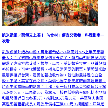
凱米颱風／菜價又上漲！「6食材」便宜又營養 料理指南一
次看
凱米颱風升級為中颱，氣象署預估7/24深夜到7/25上半天影響
最大；而民眾關心颱風來菜價又要漲了，颱風季如何備菜因應
需求？專家推薦芽菜、根莖、瓜果、蕈菇類等食材，品質與價
格較穩定，可替代葉菜類，補充日常需要的蔬菜。隨著凱米颱
風腳步接近台灣，農民忙著搶收作物，就怕颱風掃過心血全
毀。不過，其實在此之前，菜價也因南部天氣時而高溫曝曬、
時而午後雷陣雨的影響而上漲，近一個月來葉菜類從每台斤30
元漲到50元，瓜果從20元為30元，接連低迷的蛋價包括產地價
和批發價近日也各漲3元，來到28.5元及38元，甚至豬肉也因
高溫影響豬隻成長，每公斤價格直逼100元。胡蘿蔔、洋蔥是