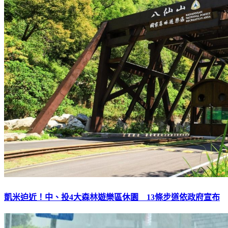
凱米迫近！中、投4大森林遊樂區休園 13條步道依政府宣布