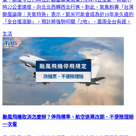
時22公里速度，向北北西轉西北行進。對此，氣象粉專「台灣
颱風論壇｜天氣特急」表示，凱米可能會成為近10年來久違的
「全台搖滾颱」，預計將強勢叩關「2地」，風雨全台有感。
生活
颱風飛機取消怎麼辦？停飛標準、航空退票改期、不便險理賠
一次看