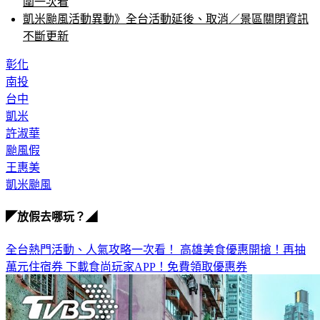
圍一次看
凱米颱風活動異動》全台活動延後、取消／景區關閉資訊
不斷更新
彰化
南投
台中
凱米
許淑華
颱風假
王惠美
凱米颱風
◤放假去哪玩？◢
全台熱門活動、人氣攻略一次看！
高雄美食優惠開搶！再抽
萬元住宿券
下載食尚玩家APP！免費領取優惠券