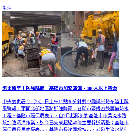
生活
凱米將至！防強降雨 基隆市加緊清溝、400人以上待命
中央氣象署今（23）日上午11點30分針對中颱凱米發布陸上颱
風警報，預期北部地區將迎強降雨，各縣市緊鑼密鼓籌備防水
工程。基隆市環保局表示，自7月起即針對基隆市市易淹水路
段加強清溝作業，迄今已完成超過40條主要幹道清整；基隆市
環保局長馬仲豪表示，基隆市長謝國樑指示，若發生淹水將使