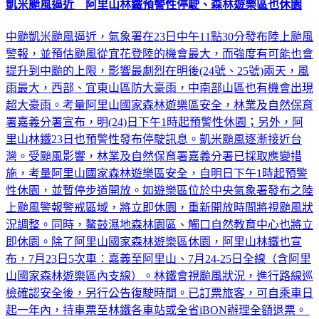
凱米颱風逼近 阿里山林鐵預警性停駛、森林遊樂區也休園
中颱凱米颱風逼近，氣象署在23日中午11點30分發布陸上颱風
警報，並預估颱風從宜花登陸的機會最大，而強度有可能也會
提升到中颱的上限，影響最劇烈在明後(24號、25號)兩天，風
雨最大，西部、宜東山區防大豪雨，中南部山區也有機會出現
超大豪雨。考量阿里山國家森林遊樂區安全，林業及自然保育
署嘉義分署宣布，明(24)日下午1時起預警性休園；另外，阿
里山林鐵23日也預警性發布停駛訊息。凱米颱風逐漸接近台
灣。受颱風影響，林業及自然保育署嘉義分署已採取應變措
施，考量阿里山國家森林遊樂區安全，自明日下午1時起預警
性休園，並暫停步道開放。如遊樂區位於中央氣象署發布之陸
上颱風警報警戒區域，將立即休園，重新開放時間將視颱風狀
況調整。同時，鰲鼓濕地森林園區、觸口自然教育中心也將立
即休園。除了阿里山國家森林遊樂區休園，阿里山林鐵也宣
布，7月23日5次車：嘉義至阿里山、7月24-25日全線（含阿里
山國家森林遊樂區內支線）。林鐵會視颱風狀況，進行路線巡
檢確認安全後，另行公告復駛時間。已訂票旅客，可自乘車日
起一年內，持車票至林鐵各車站或全省iBON辦理全額退票。