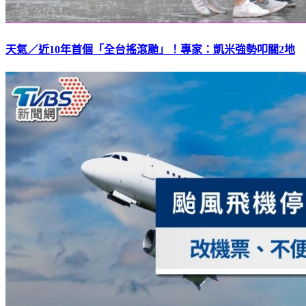
天氣／近10年首個「全台搖滾颱」！專家：凱米強勢叩關2地