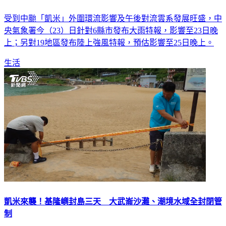
受到中颱「凱米」外圍環流影響及午後對流雲系發展旺盛，中
央氣象署今（23）日針對6縣市發布大雨特報，影響至23日晚
上；另對19地區發布陸上強風特報，預估影響至25日晚上。
生活
凱米來襲！基隆嶼封島三天 大武崙沙灘、潮境水域全封閉管
制