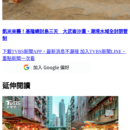
凱米來襲！基隆嶼封島三天 大武崙沙灘、潮境水域全封閉管
制
下載TVBS新聞APP，最新消息不漏接
加入TVBS新聞LINE，
重點新聞一次看
延伸閱讀