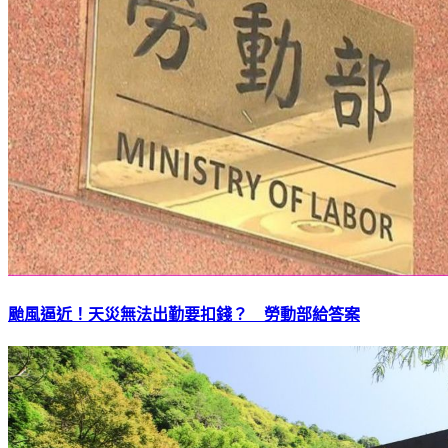
颱風逼近！天災無法出勤要扣錢？ 勞動部給答案