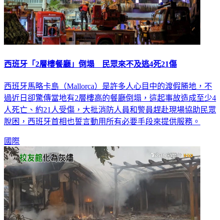
西班牙「2層樓餐廳」倒塌 民眾來不及逃4死21傷
西班牙馬略卡島（Mallorca）是許多人心目中的渡假勝地，不
過近日卻驚傳當地有2層樓高的餐廳倒塌，這起事故造成至少4
人死亡、約21人受傷，大批消防人員和警員趕赴現場協助民眾
脫困，西班牙首相也誓言動用所有必要手段來提供服務。
國際