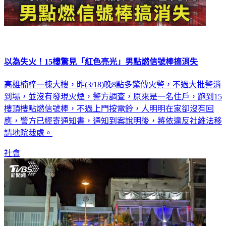
以為失火！15樓驚見「紅色亮光」男點燃信號棒搞消失
高雄楠梓一棟大樓，昨(3/18)晚8點多驚傳火警，不過大批警消
到場，並沒有發現火煙，警方調查，原來是一名住戶，跑到15
樓頂樓點燃信號棒，不過上門按電鈴，人明明在家卻沒有回
應，警方已經寄通知書，通知到案說明後，將依違反社維法移
請地院裁處。
社會