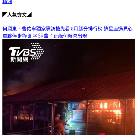
精油
◤人氣夯文◢
何潤東、曹佑寧獨家專訪搶先看
8月緣分排行榜 這星座遇見心
靈夥伴
超準測字!這輩子正緣何時會出現