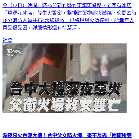
今（12日）晚間21時36分新竹縣竹東鎮東峰路，老字號冰店
「資源莊冰店」發生火警案，整排建築物起火燃燒，晚間22時
18分消防人員共布4水線搶救，已將現場火勢控制，所幸無人
員受傷受困，詳細情形還有待釐清。
社會
深夜惡火吞噬大樓！台中父女陷火海 來不及逃「困廁所雙