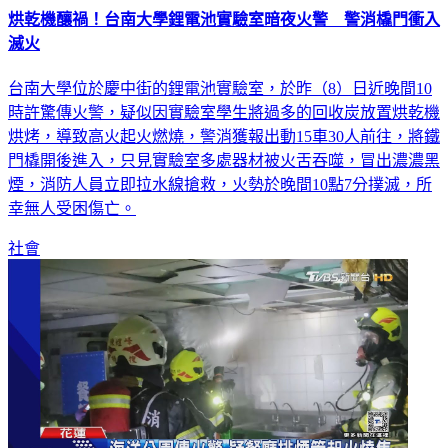
烘乾機釀禍！台南大學鋰電池實驗室暗夜火警 警消橇門衝入
滅火
台南大學位於慶中街的鋰電池實驗室，於昨（8）日近晚間10
時許驚傳火警，疑似因實驗室學生將過多的回收炭放置烘乾機
烘烤，導致高火起火燃燒，警消獲報出動15車30人前往，將鐵
門橇開後進入，只見實驗室多處器材被火舌吞噬，冒出濃濃黑
煙，消防人員立即拉水線搶救，火勢於晚間10點7分撲滅，所
幸無人受困傷亡。
社會