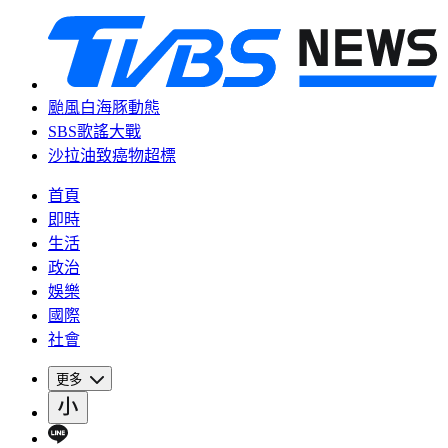
颱風白海豚動態
SBS歌謠大戰
沙拉油致癌物超標
首頁
即時
生活
政治
娛樂
國際
社會
更多