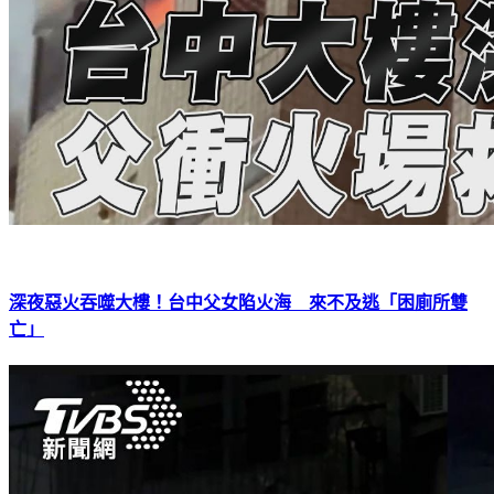
深夜惡火吞噬大樓！台中父女陷火海 來不及逃「困廁所雙
亡」