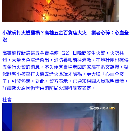
小孩玩打火機釀禍？高雄五金百貨店大火 業者心碎：心血全
沒
高雄楠梓新路某五金賣場昨（22）日晚間發生火警，火勢猛
烈，大量黑色濃煙竄出，消防獲報前往灌救。在地社團也瘋傳
五金行火警的消息，不久便有賣場老闆的家屬在貼文踢爆，疑
似顧客小孩拿打火機去煙火區玩才釀禍，更大嘆「心血全沒
了」引發熱義。對此，警方表示，已通知相關人員說明釐清，
詳細起火原因仍需由消防局火調科調查鑑定。
社會