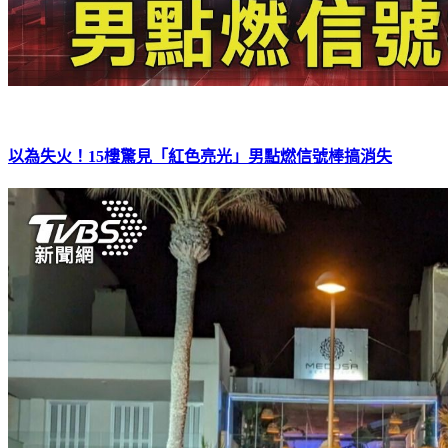
以為失火！15樓驚見「紅色亮光」男點燃信號棒搞消失