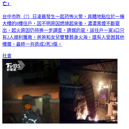
亡」
台中市昨（7）日凌晨發生一起恐怖火警，具體地點位於一棟
大樓的8樓住戶，因不明原因燃燒起來後，濃濃黑煙不斷竄
出，起火原因仍待進一步調查。遺憾的是，該住戶一家4口只
有2人順利獲救，爸爸和女兒雙雙葬身火海，還有人受困其他
樓層，最終一共造成2死3傷。
社會