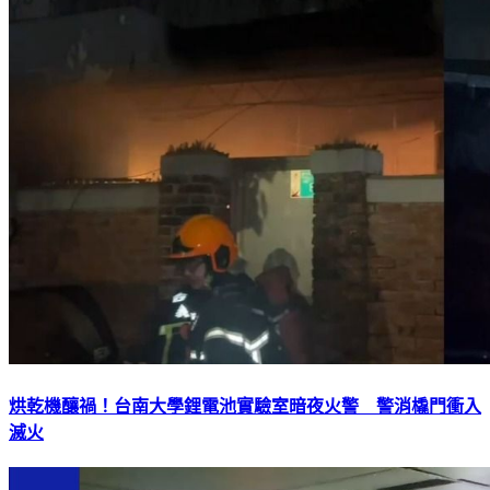
烘乾機釀禍！台南大學鋰電池實驗室暗夜火警 警消橇門衝入
滅火