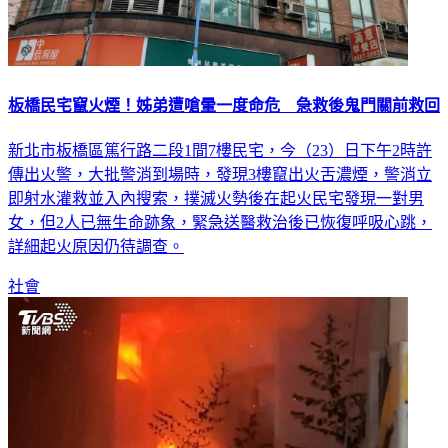
板橋民宅竄火煙！姊弟遭嗆暈一度命危 急救後鬼門關前救回
新北市板橋區篤行路二段1間7樓民宅，今（23）日下午2時許
傳出火警，大批警消到場時，發現3樓竄出火舌濃煙，警消立
即射水灌救並入內搜索，撲滅火勢後在起火民宅發現一對男
女，但2人已無生命跡象，緊急送醫救治後已恢復呼吸心跳，
詳細起火原因仍待調查。
社會