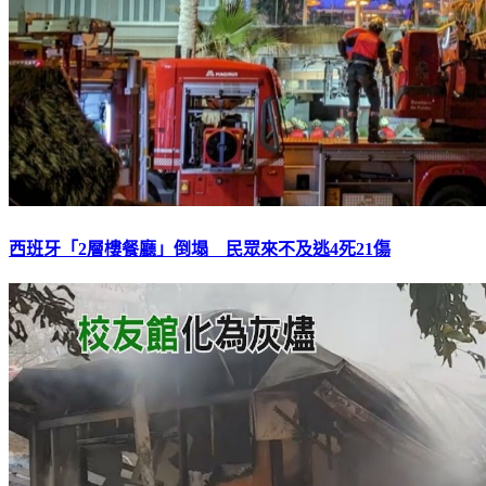
西班牙「2層樓餐廳」倒塌 民眾來不及逃4死21傷