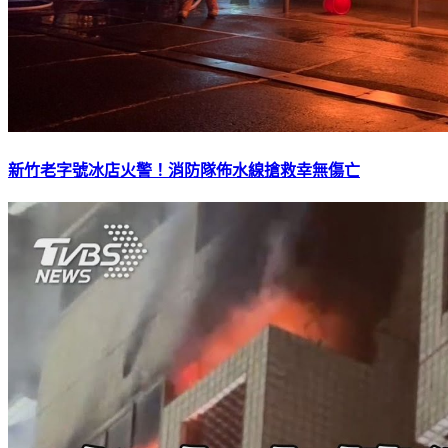
新竹老字號冰店火警！消防隊佈水線搶救幸無傷亡