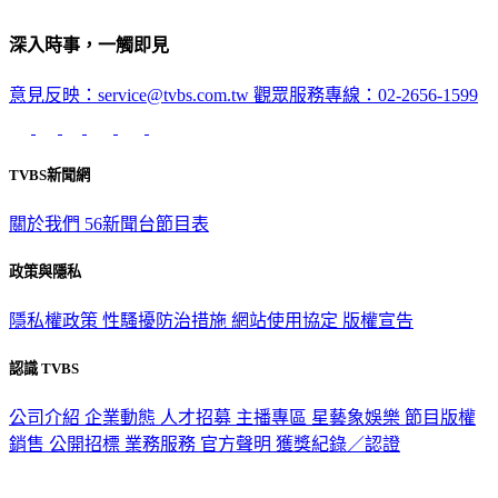
深入時事，一觸即見
意見反映：service@tvbs.com.tw
觀眾服務專線：02-2656-1599
TVBS新聞網
關於我們
56新聞台節目表
政策與隱私
隱私權政策
性騷擾防治措施
網站使用協定
版權宣告
認識 TVBS
公司介紹
企業動態
人才招募
主播專區
星藝象娛樂
節目版權
銷售
公開招標
業務服務
官方聲明
獲獎紀錄／認證