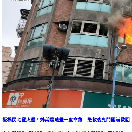
板橋民宅竄火煙！姊弟遭嗆暈一度命危 急救後鬼門關前救回