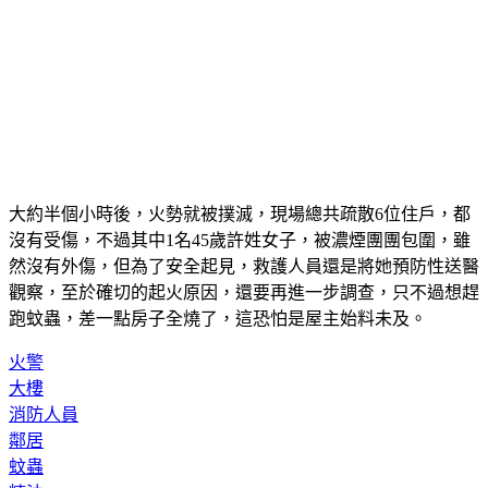
大約半個小時後，火勢就被撲滅，現場總共疏散6位住戶，都
沒有受傷，不過其中1名45歲許姓女子，被濃煙團團包圍，雖
然沒有外傷，但為了安全起見，救護人員還是將她預防性送醫
觀察，至於確切的起火原因，還要再進一步調查，只不過想趕
跑蚊蟲，差一點房子全燒了，這恐怕是屋主始料未及。
火警
大樓
消防人員
鄰居
蚊蟲