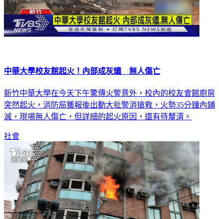
中華大學校友館起火！內部成灰燼 無人傷亡
新竹中華大學在今天下午驚傳火警意外，校內的校友會館廚房
突然起火，消防局獲報後出動大批警消搶救，火勢35分鐘內鋪
滅，現場無人傷亡，但詳細的起火原因，還有待釐清。
社會