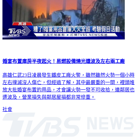
婚宴布置庫房半夜起火！易燃設備燒光還波及左右兩工廠
高雄仁武23日凌晨發生鐵皮工廠火警，雖然雖然火勢一個小時
左右撲滅沒人傷亡，但經過了解，其中最嚴重的一間，裡頭堆
放大批婚宴布置的用品，才會讓火勢一發不可收拾，連鄰居也
遭波及，營業損失與鄰居屋損都非常慘重。
社會