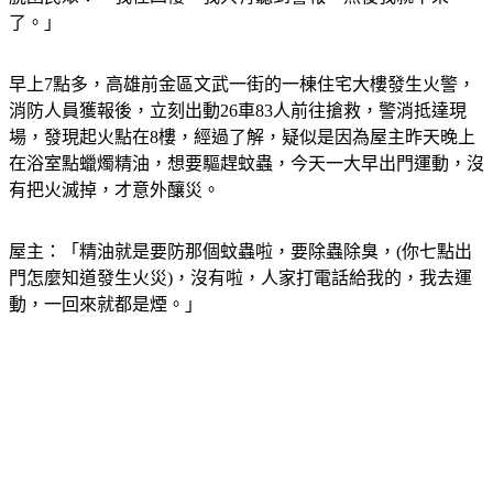
了。」
早上7點多，高雄前金區文武一街的一棟住宅大樓發生火警，
消防人員獲報後，立刻出動26車83人前往搶救，警消抵達現
場，發現起火點在8樓，經過了解，疑似是因為屋主昨天晚上
在浴室點蠟燭精油，想要驅趕蚊蟲，今天一大早出門運動，沒
有把火滅掉，才意外釀災。
屋主：「精油就是要防那個蚊蟲啦，要除蟲除臭，(你七點出
門怎麼知道發生火災)，沒有啦，人家打電話給我的，我去運
動，一回來就都是煙。」