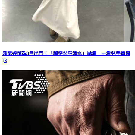
陳彥婷懷孕9月出門！「腿突然狂流水」嚇爛 一看兇手竟是
它