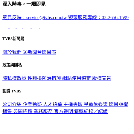
深入時事，一觸即見
意見反映：service@tvbs.com.tw
觀眾服務專線：02-2656-1599
TVBS新聞網
關於我們
56新聞台節目表
政策與隱私
隱私權政策
性騷擾防治措施
網站使用協定
版權宣告
認識 TVBS
公司介紹
企業動態
人才招募
主播專區
星藝象娛樂
節目版權
銷售
公開招標
業務服務
官方聲明
獲獎紀錄／認證