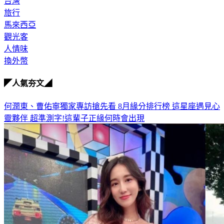
台灣
旅行
馬來西亞
觀光客
人情味
換外幣
◤人氣夯文◢
何潤東、曹佑寧獨家專訪搶先看
8月緣分排行榜 這星座遇見心
靈夥伴
超準測字!這輩子正緣何時會出現