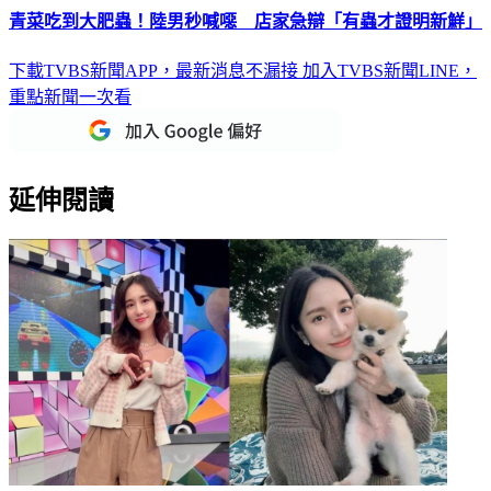
青菜吃到大肥蟲！陸男秒喊噁 店家急辯「有蟲才證明新鮮」
下載TVBS新聞APP，最新消息不漏接
加入TVBS新聞LINE，
重點新聞一次看
延伸閱讀