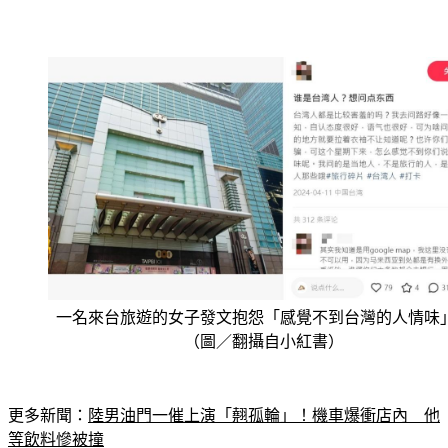
一名來台旅遊的女子發文抱怨「感覺不到台灣的人情味
（圖／翻攝自小紅書）
更多新聞：
陸男油門一催上演「翹孤輪」！機車爆衝店內　他
等飲料慘被撞