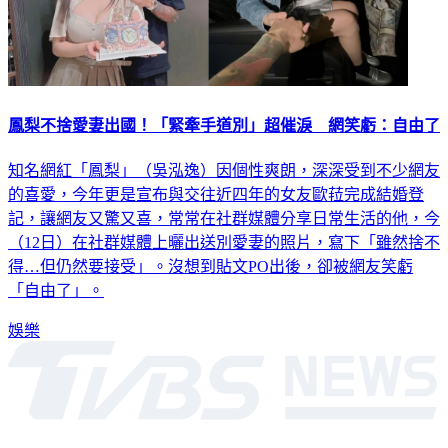
鳳梨不捨愛妻出國！「緊牽手道別」超催淚 網笑虧：自由了
知名網紅「鳳梨」（吳泓逸）因個性爽朗，深深受到不少網友
的喜愛，今年更是宣布與交往近四年的女友歐菈完成結婚登
記，讓網友又驚又喜，常常在社群媒體分享日常生活的他，今
（12日）在社群媒體上曬出送別愛妻的照片，寫下「雖然捨不
得…但仍然要接受」。沒想到貼文PO出後，卻被網友笑虧
「自由了」。
娛樂