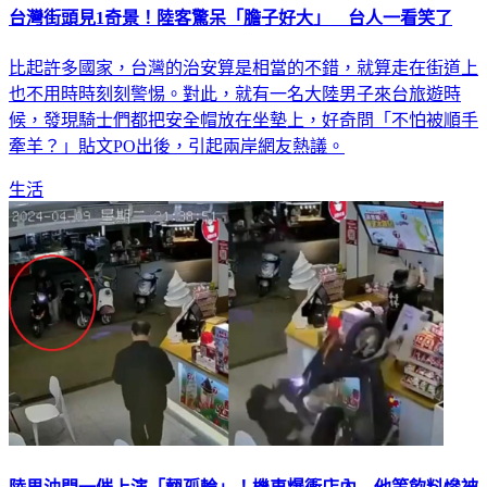
台灣街頭見1奇景！陸客驚呆「膽子好大」 台人一看笑了
比起許多國家，台灣的治安算是相當的不錯，就算走在街道上
也不用時時刻刻警惕。對此，就有一名大陸男子來台旅遊時
候，發現騎士們都把安全帽放在坐墊上，好奇問「不怕被順手
牽羊？」貼文PO出後，引起兩岸網友熱議。
生活