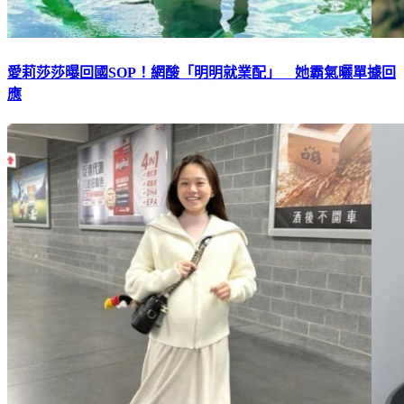
愛莉莎莎曝回國SOP！網酸「明明就業配」 她霸氣曬單據回
應