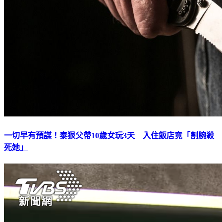
一切早有預謀！泰狠父帶10歲女玩3天 入住飯店竟「割腕殺
死她」