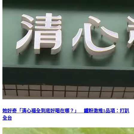
她好奇「清心福全到底好喝在哪？」 鐵粉激推1品項：打趴
全台