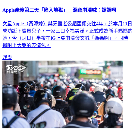
Apple產後第三天「陷入地獄」 深夜崩潰喊：媽媽啊
女星Apple（黃暐婷）與牙醫老公趙國翔交往4年，於本月11日
成功誕下寶貝兒子，一家三口幸福美滿。正式成為新手媽媽的
她，今（14日）半夜在IG上突崩潰發文喊「媽媽啊」，同時
還附上大哭的表情包。
娛樂