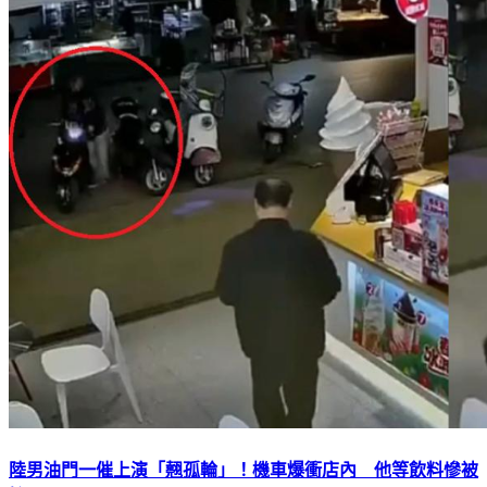
陸男油門一催上演「翹孤輪」！機車爆衝店內 他等飲料慘被