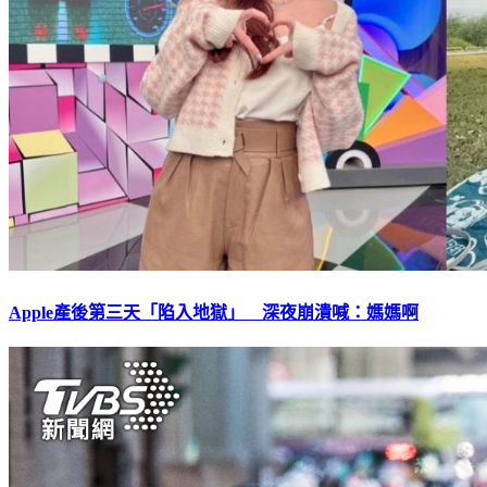
Apple產後第三天「陷入地獄」 深夜崩潰喊：媽媽啊