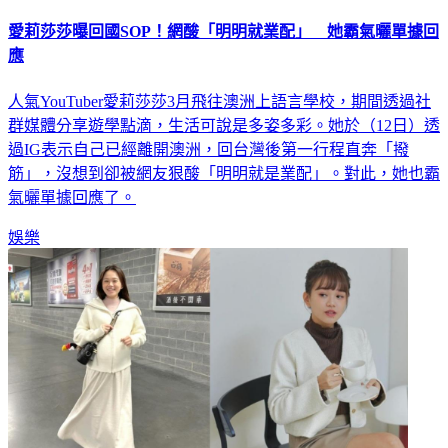
愛莉莎莎曝回國SOP！網酸「明明就業配」 她霸氣曬單據回
應
人氣YouTuber愛莉莎莎3月飛往澳洲上語言學校，期間透過社
群媒體分享遊學點滴，生活可說是多姿多彩。她於（12日）透
過IG表示自己已經離開澳洲，回台灣後第一行程直奔「撥
筋」，沒想到卻被網友狠酸「明明就是業配」。對此，她也霸
氣曬單據回應了。
娛樂