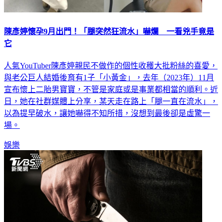
陳彥婷懷孕9月出門！「腿突然狂流水」嚇爛 一看兇手竟是
它
人氣YouTuber陳彥婷親民不做作的個性收穫大批粉絲的喜愛，
與老公巨人結婚後育有1子「小黃金」，去年（2023年）11月
宣布懷上二胎男寶寶，不管是家庭或是事業都相當的順利。近
日，她在社群媒體上分享，某天走在路上「腿一直在流水」，
以為提早破水，讓她嚇得不知所措，沒想到最後卻是虛驚一
場。
娛樂