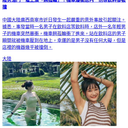
陸男油門一催上演「翹孤輪」！機車爆衝店內 他等飲料慘被
撞
中國大陸廣西南寧市近日發生一起嚴重的意外事故引起關注。
據悉，事發當時一名男子在飲料店等飲料時，店外一名年輕男
子的機車突然暴衝，機車翹孤輪衝了進來，站在飲料店的男子
瞬間就被機車壓到在地上，幸運的是男子沒有任何大礙，但是
店裡的機器幾乎被撞倒。
大陸