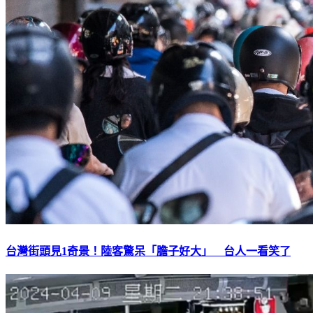
台灣街頭見1奇景！陸客驚呆「膽子好大」 台人一看笑了