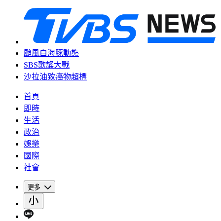
颱風白海豚動態
SBS歌謠大戰
沙拉油致癌物超標
首頁
即時
生活
政治
娛樂
國際
社會
更多