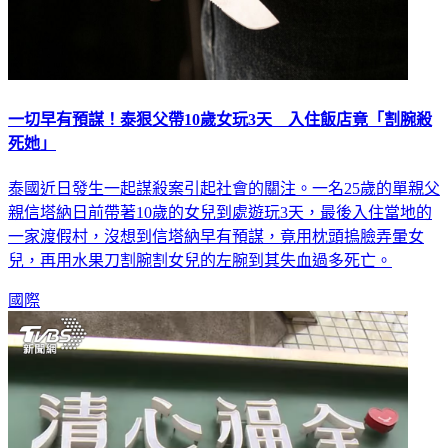
一切早有預謀！泰狠父帶10歲女玩3天 入住飯店竟「割腕殺
死她」
泰國近日發生一起謀殺案引起社會的關注。一名25歲的單親父
親信塔納日前帶著10歲的女兒到處遊玩3天，最後入住當地的
一家渡假村，沒想到信塔納早有預謀，竟用枕頭摀臉弄暈女
兒，再用水果刀割腕割女兒的左腕到其失血過多死亡。
國際