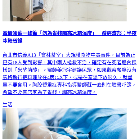
電價漲蘇一峰籲「勿為省錢調高冰箱溫度」 酸經濟部：半夜
冰較省錢
台北市信義A13「寶林茶室」大規模食物中毒事件，目前為止
已有18人受到影響，其中兩人搶救不治，確定有在死者體內採
樣到「米酵菌酸」。醫師姜冠宇建議民眾，如果觀察餐廳沒有
嚴格執行把料理放在4度C以下，或是在室溫下放很久，就盡
量不要食用。胸腔暨重症專科指導醫師蘇一峰則在臉書呼籲，
希望不要有店家為了省錢，調高冰箱溫度。
生活