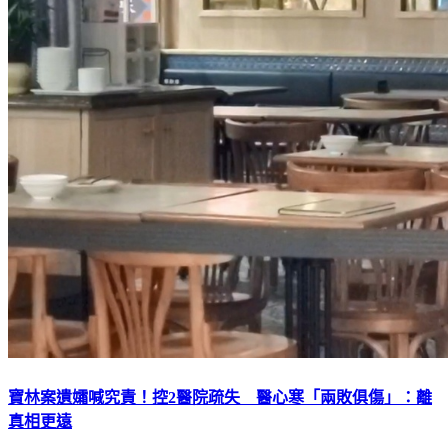
寶林案遺孀喊究責！控2醫院疏失 醫心寒「兩敗俱傷」：離
真相更遠