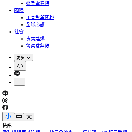
娛樂電影院
國際
川普對等關稅
全球必讀
社會
毒駕連爆
警察愛無限
更多
快訊