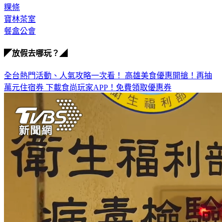
粿條
寶林茶室
餐盒公會
◤放假去哪玩？◢
全台熱門活動、人氣攻略一次看！
高雄美食優惠開搶！再抽
萬元住宿券
下載食尚玩家APP！免費領取優惠券