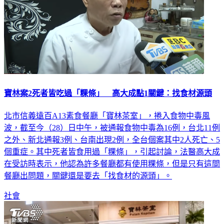
寶林案2死者皆吃過「粿條」 高大成點1關鍵：找食材源頭
北市信義遠百A13素食餐廳「寶林茶室」，捲入食物中毒風
波，截至今（28）日中午，被通報食物中毒為16例，台北11例
之外、新北通報3例、台南出現2例，全台個案其中2人死亡、5
個重症。其中死者皆食用過「粿條」，引起討論，法醫高大成
在受訪時表示，他認為許多餐廳都有使用粿條，但是只有這間
餐廳出問題，關鍵還是要去「找食材的源頭」。
社會