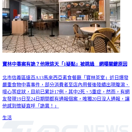
寶林中毒案有詭？他揪這天「1疑點」被跳過 網曝關鍵原因
北市信義區遠百A13馬來西亞素食餐廳「寶林茶室」近日爆發
嚴重食物中毒事件，部分消費者至店內用餐後陸續出現腹瀉、
噁心等症狀，目前已累計17例，其中2死、5重症，然而，有網
友發現19日至24日期間都有通報個案，唯獨20日沒人通報，讓
他感到懷疑直呼「詭異！」
生活