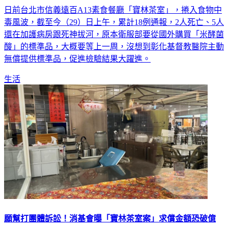
日前台北市信義遠百A13素食餐廳「寶林茶室」，捲入食物中
毒風波，截至今（29）日上午，累計18例通報，2人死亡、5人
還在加護病房跟死神拔河，原本衛服部要從國外購買「米酵菌
酸」的標準品，大概要等上一周，沒想到彰化基督教醫院主動
無償提供標準品，促進檢驗結果大躍進。
生活
願幫打團體訴訟！消基會曝「寶林茶室案」求償金額恐破億