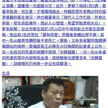
後當天半夜瘋狂腹瀉，嚴重到暫停隔天門診。不僅吃了3至4種
止瀉藥，還腹瀉一天超過30次；此外，更躺了病床1到2週，靠
著吊點滴、抗生素，才慢慢撐過去，呼籲民眾外食務必特別留
意餐廳的衛生情況。他也擔憂表示「現代人工作忙碌，外食比
例高。發生這起事件，想必人心惶惶，希望早點真相大白」。
更多新聞：台北市衛生局於3月24日中午接到新北市衛生局通
報，指出有2名民眾在「寶林茶室」用餐後身體出現不適，其
中一名40歲男性轉院後不幸死亡。隨後，又有多家醫院陸續通
報類似的病例。衛福部長王必勝在28日晚間的記者會上公布，
在一名姓呂的死者的檢體中發現「米酵菌酸」，另一名60多歲
的死者的胃中內容物及血液，經檢驗後也證實含有「米酵菌
酸」，詳細情形仍待進一步公布與釐清。
生活