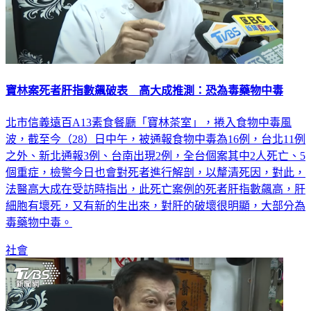
寶林案死者肝指數飆破表 高大成推測：恐為毒藥物中毒
北市信義遠百A13素食餐廳「寶林茶室」，捲入食物中毒風
波，截至今（28）日中午，被通報食物中毒為16例，台北11例
之外、新北通報3例、台南出現2例，全台個案其中2人死亡、5
個重症，檢警今日也會對死者進行解剖，以釐清死因，對此，
法醫高大成在受訪時指出，此死亡案例的死者肝指數飆高，肝
細胞有壞死，又有新的生出來，對肝的破壞很明顯，大部分為
毒藥物中毒。
社會