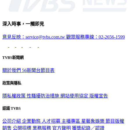
深入時事，一觸即見
意見反映：service@tvbs.com.tw
觀眾服務專線：02-2656-1599
TVBS新聞網
關於我們
56新聞台節目表
政策與隱私
隱私權政策
性騷擾防治措施
網站使用協定
版權宣告
認識 TVBS
公司介紹
企業動態
人才招募
主播專區
星藝象娛樂
節目版權
銷售
公開招標
業務服務
官方聲明
獲獎紀錄／認證