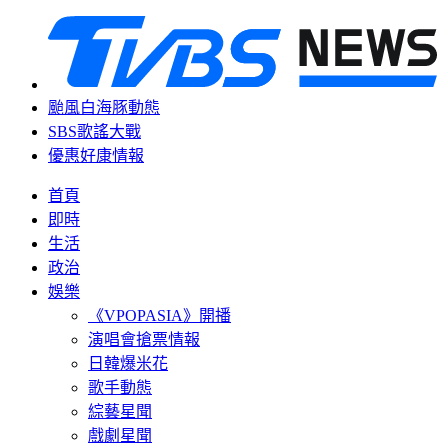
颱風白海豚動態
SBS歌謠大戰
優惠好康情報
首頁
即時
生活
政治
娛樂
《VPOPASIA》開播
演唱會搶票情報
日韓爆米花
歌手動態
綜藝星聞
戲劇星聞