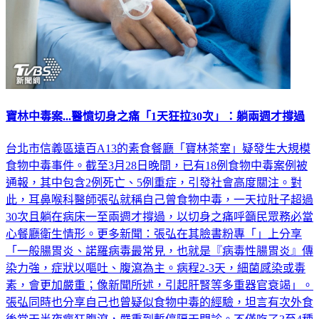
寶林中毒案...醫憶切身之痛「1天狂拉30次」：躺兩週才撐過
台北市信義區遠百A13的素食餐廳「寶林茶室」疑發生大規模
食物中毒事件。截至3月28日晚間，已有18例食物中毒案例被
通報，其中包含2例死亡、5例重症，引發社會高度關注。對
此，耳鼻喉科醫師張弘就稱自己曾食物中毒，一天拉肚子超過
30次且躺在病床一至兩週才撐過，以切身之痛呼籲民眾務必當
心餐廳衛生情形。更多新聞：張弘在其臉書粉專「」上分享
「一般腸胃炎、諾羅病毒最常見，也就是『病毒性腸胃炎』傳
染力強，症狀以嘔吐、腹瀉為主。病程2-3天，細菌感染或毒
素，會更加嚴重；像新聞所述，引起肝腎等多重器官衰竭」。
張弘同時也分享自己也曾疑似食物中毒的經驗，坦言有次外食