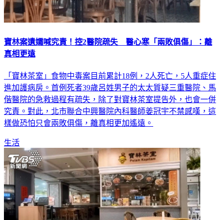
寶林案遺孀喊究責！控2醫院疏失 醫心寒「兩敗俱傷」：離
真相更遠
「寶林茶室」食物中毒案目前累計18例，2人死亡，5人重症住
進加護病房。首例死者39歲呂姓男子的太太質疑三重醫院、馬
偕醫院的急救過程有疏失，除了對寶林茶室提告外，也會一併
究責。對此，北市聯合中興醫院內科醫師姜冠宇不禁感嘆，這
樣做恐怕只會兩敗俱傷，離真相更加遙遠。
生活