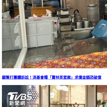
願幫打團體訴訟！消基會曝「寶林茶室案」求償金額恐破億