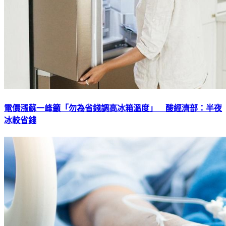
電價漲蘇一峰籲「勿為省錢調高冰箱溫度」 酸經濟部：半夜
冰較省錢