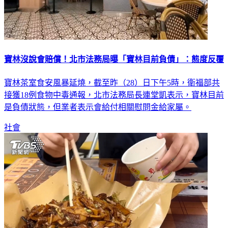
寶林沒說會賠償！北市法務局曝「寶林目前負債」：態度反覆
寶林茶室食安風暴延燒，截至昨（28）日下午5時，衛福部共
接獲18例食物中毒通報，北市法務局長連堂凱表示，寶林目前
是負債狀態，但業者表示會給付相關慰問金給家屬。
社會