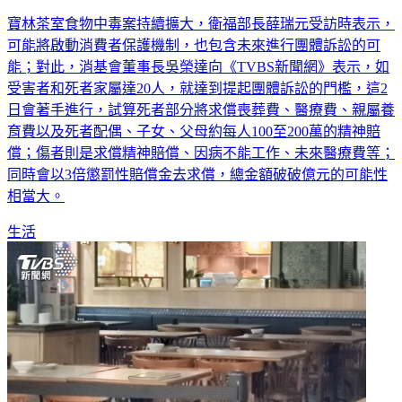
寶林茶室食物中毒案持續擴大，衛福部長薛瑞元受訪時表示，
可能將啟動消費者保護機制，也包含未來進行團體訴訟的可
能；對此，消基會董事長吳榮達向《TVBS新聞網》表示，如
受害者和死者家屬達20人，就達到提起團體訴訟的門檻，這2
日會著手進行，試算死者部分將求償喪葬費、醫療費、親屬養
育費以及死者配偶、子女、父母約每人100至200萬的精神賠
償；傷者則是求償精神賠償、因病不能工作、未來醫療費等；
同時會以3倍懲罰性賠償金去求償，總金額破破億元的可能性
相當大。
生活