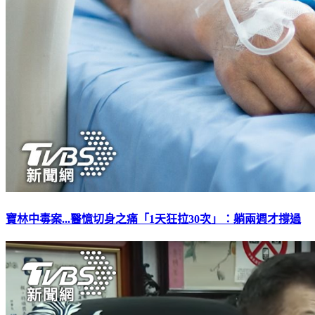
寶林中毒案...醫憶切身之痛「1天狂拉30次」：躺兩週才撐過