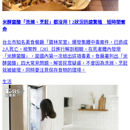
米酵菌酸「洗滌、烹飪」都沒用！2狀況迅速繁殖 短時間奪
命
台北市知名素食餐廳「寶林茶室」爆發集體中毒案件，已造成
2人死亡，檢警昨（28）日進行解剖相驗，在死者體內發現
「米酵菌酸」，是國內第一次檢出這項毒素。食藥署列出「米
酵菌酸」四大常見問題，解答民眾疑慮，不會因為洗滌、烹飪
就被破壞，同時要注意保存食物的環境。
生活