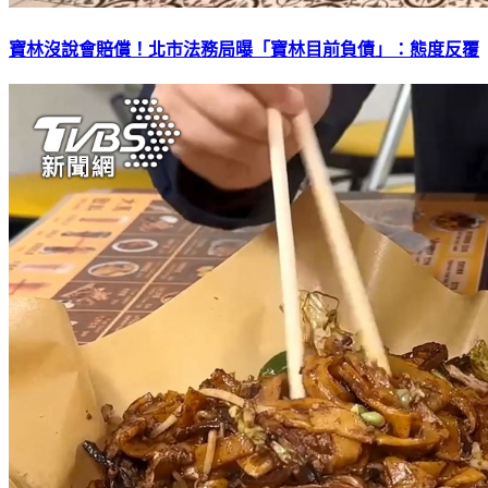
寶林沒說會賠償！北市法務局曝「寶林目前負債」：態度反覆