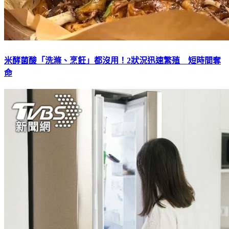
米酵菌酸「洗滌、烹飪」都沒用！2狀況迅速繁殖 短時間奪
命