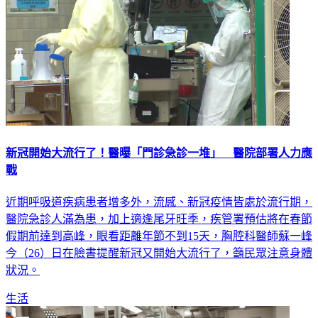
新冠開始大流行了！醫曝「門診急診一堆」 醫院部署人力應
戰
近期呼吸道疾病患者增多外，流感、新冠疫情皆處於流行期，
醫院急診人滿為患，加上適逢尾牙旺季，疾管署預估將在春節
假期前達到高峰，眼看距離年節不到15天，胸腔科醫師蘇一峰
今（26）日在臉書提醒新冠又開始大流行了，籲民眾注意身體
狀況。
生活