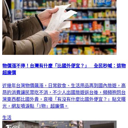
物價漲不停！台灣有什麼「比國外便宜？」 全民秒喊：這物
超廉價
近幾年台灣物價飆漲，日常飲食、生活用品再到國內旅遊，高
昂的消費讓民眾吃不消，不少人出國旅遊返台後，頻頻抱怨台
灣東西都比國外貴，哀嚎「有沒有什麼比國外便宜？」貼文曝
光，網友噴淚點「1物」超廉價。
生活