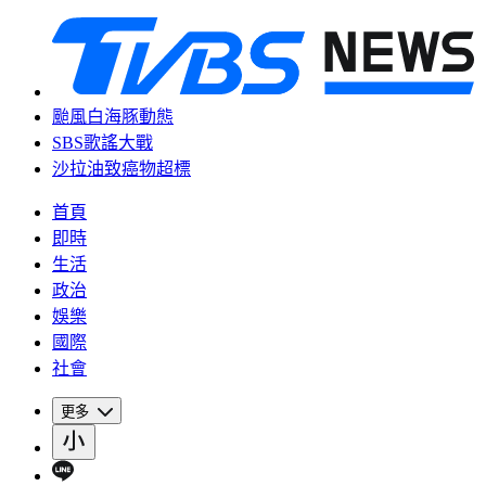
颱風白海豚動態
SBS歌謠大戰
沙拉油致癌物超標
首頁
即時
生活
政治
娛樂
國際
社會
更多