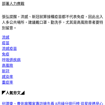
部署人力應戰
張弘提醒，流感、新冠就算接種疫苗都不代表免疫，因此出入
人多公共場所，建議戴口罩、勤洗手，尤其是高風險患者要特
別留意。
流感
疫苗
流感疫苗
免疫
呼吸道疾病
高風險
新冠
感染率
重症率
◤人氣夯文◢
何潤東、曹佑寧獨家專訪搶先看
8月緣分排行榜 這星座遇見心