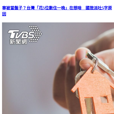
寧被當盤子？台灣「花5位數住一晚」在想啥 國旅派吐5字原
因