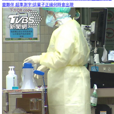
靈夥伴
超準測字!這輩子正緣何時會出現