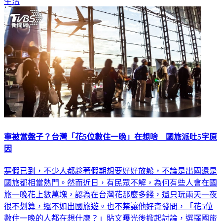
生活
寧被當盤子？台灣「花5位數住一晚」在想啥 國旅派吐5字原
因
寒假已到，不少人都趁著假期想要好好放鬆，不論是出國還是
國旅都相當熱門。然而近日，有民眾不解，為何有些人會在國
旅一晚花上數萬塊，認為在台灣花那麼多錢，還只玩兩天一夜
很不划算，還不如出國旅遊。也不禁讓他好奇發問，「花5位
數住一晚的人都在想什麼？」貼文曝光後掀起討論，選擇國旅