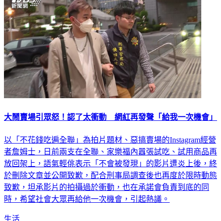
大鬧賣場引眾怒！認了太衝動 網紅再發聲「給我一次機會」
以「不花錢吃遍全聯」為拍片題材、惡搞賣場的Instagram經營
者詹姆士，日前兩支在全聯、家樂福內囂張試吃、試用商品再
放回架上，語氣輕佻表示「不會被發現」的影片遭炎上後，終
於刪除文章並公開致歉，配合刑事局調查後也再度於限時動態
致歉，坦承影片的拍攝過於衝動，也在承諾會負責到底的同
時，希望社會大眾再給他一次機會，引起熱議。
生活