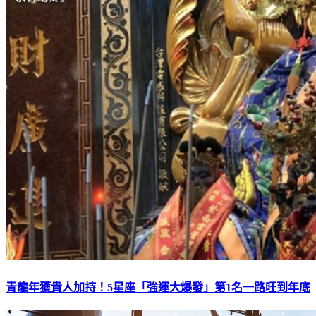
青龍年獲貴人加持！5星座「強運大爆發」第1名一路旺到年底