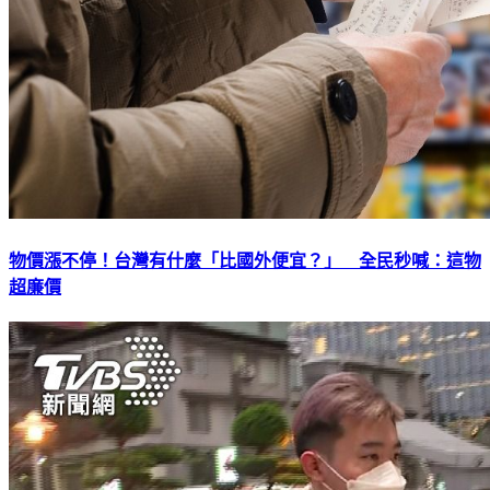
物價漲不停！台灣有什麼「比國外便宜？」 全民秒喊：這物
超廉價