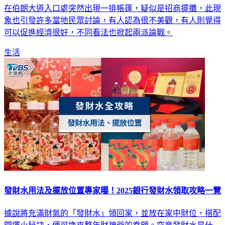
在伯朗大道入口處突然出現一排帳篷，疑似是招商擺攤，此現
象也引發許多當地民眾討論，有人認為很不美觀，有人則覺得
可以促進經濟很好，不同看法也掀起兩派論戰。
生活
發財水用法及擺放位置專家曝！2025銀行發財水領取攻略一覽
據說將充滿財氣的「發財水」領回家，並放在家中財位，搭配