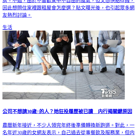
房。不過，由於不喜歡家中不自由的風氣，但又想快點存錢，
因此想問住家裡跟租屋會怎麼選？貼文曝光後，也引起眾多網
友熱烈討論。
生活
公司不想請30歲↑的人？她狂投履歷被已讀 内行揭關鍵原因
農曆新年接近，不少人領完年終後準備轉換新跑道。對此，一
名年近30歲的女網友表示，自己過去從事餐飲及服務業，但内