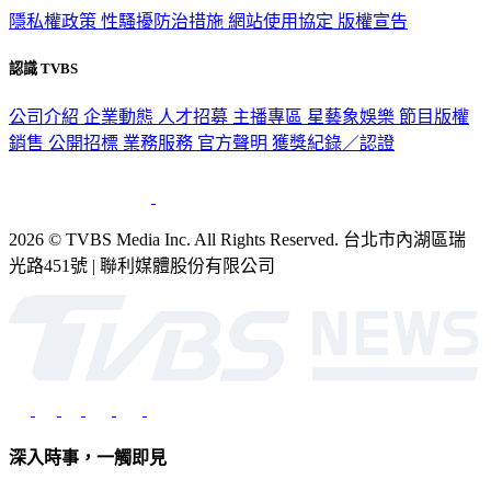
隱私權政策
性騷擾防治措施
網站使用協定
版權宣告
認識 TVBS
公司介紹
企業動態
人才招募
主播專區
星藝象娛樂
節目版權
銷售
公開招標
業務服務
官方聲明
獲獎紀錄／認證
2026 © TVBS Media Inc. All Rights Reserved. 台北市內湖區瑞
光路451號 | 聯利媒體股份有限公司
深入時事，一觸即見