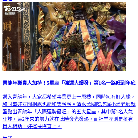
青龍年獲貴人加持！5星座「強運大爆發」第1名一路旺到年底
邁入青龍年，大家都希望事業更上一層樓，同時擁有好人緣，
和同事好友間相處也能和樂融融。清水孟國際塔羅小孟老師就
盤點出青龍年「人際運勢最旺」的五大星座，其中第1名人氣
旺炸，這2年來的努力就在此時發光發熱，而牡羊座則是擁有
貴人相助，好運扶搖直上。