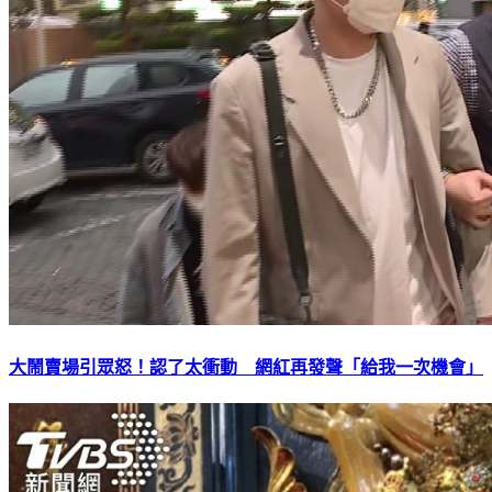
大鬧賣場引眾怒！認了太衝動 網紅再發聲「給我一次機會」