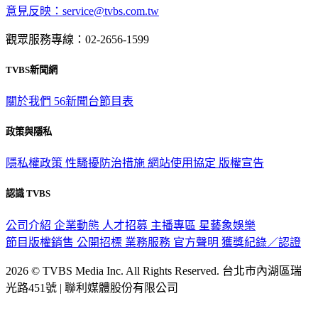
意見反映：service@tvbs.com.tw
觀眾服務專線：02-2656-1599
TVBS新聞網
關於我們
56新聞台節目表
政策與隱私
隱私權政策
性騷擾防治措施
網站使用協定
版權宣告
認識 TVBS
公司介紹
企業動態
人才招募
主播專區
星藝象娛樂
節目版權銷售
公開招標
業務服務
官方聲明
獲獎紀錄／認證
2026 © TVBS Media Inc. All Rights Reserved. 台北市內湖區瑞
光路451號 | 聯利媒體股份有限公司