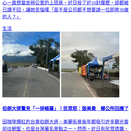
心一直想當坐辦公室的上班族，近日投了近10封履歷，卻都被
已讀不回，讓她苦惱嘆「是不是公司都不想要請一位即將30歲
的人？」
生活
伯朗大道驚見「一排帳篷」！民眾怒：毀美景 鄉公所回應了
因咖啡爆紅的台東伯朗大道，美麗街景每年都吸引許多觀光客
前往朝聖，也是台灣著名景點之一。然而，近日有民眾透露，