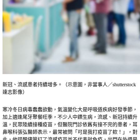
新冠、流感患者持續增多。（示意圖，非當事人／shutterstock
達志影像）
寒冷冬日病毒蠢蠢欲動，氣溫變化大是呼吸道疾病好發季節，
加上適逢尾牙聚餐旺季，不少人中鏢生病，流感、新冠持續升
溫，民眾陸續接種疫苗，但醫院門診依舊有接不完的患者，耳
鼻喉科張弘醫師表示，最常被問「可是我打疫苗了欸！」，對
此，他提醒儘管打了流感疫苗並不代表就免疫，出門在外還是