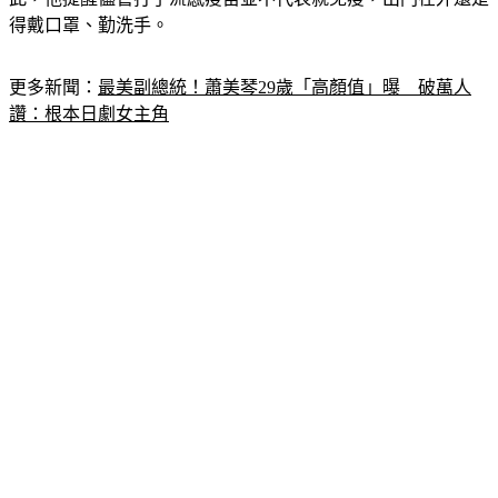
得戴口罩、勤洗手。
更多新聞：
最美副總統！蕭美琴29歲「高顏值」曝　破萬人
讚：根本日劇女主角