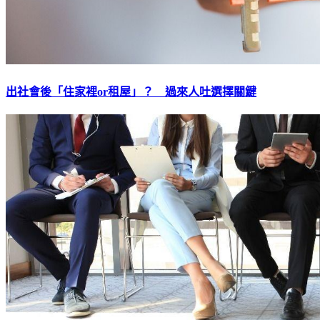
出社會後「住家裡or租屋」？ 過來人吐選擇關鍵