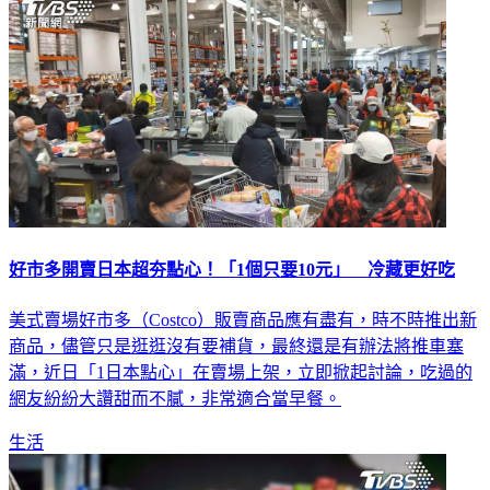
好市多開賣日本超夯點心！「1個只要10元」 冷藏更好吃
美式賣場好市多（Costco）販賣商品應有盡有，時不時推出新
商品，儘管只是逛逛沒有要補貨，最終還是有辦法將推車塞
滿，近日「1日本點心」在賣場上架，立即掀起討論，吃過的
網友紛紛大讚甜而不膩，非常適合當早餐。
生活