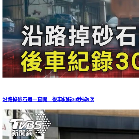
沿路掉砂石還一直開 後車紀錄30秒掉9次