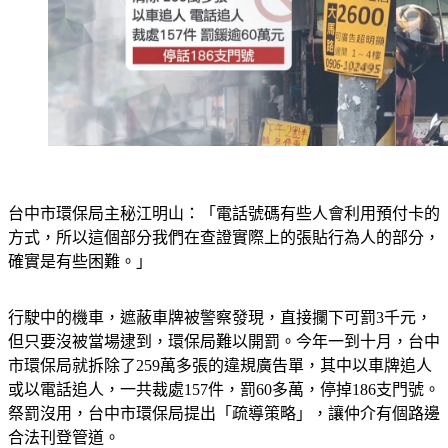
台中市環保局主秘江明山：「電話號碼有些人會利用預付卡的
方式，所以這個部分我們在查證實際上的張貼行為人的部分，
確實是有些困難。」
行駛中的機車，遮蔽車牌被警察發現，直接攔下可罰3千元，
但只要沒被當場逮到，環保局難以開罰。今年一到十月，台中
市環保局就拆除了259萬多張的違規廣告單，其中以車牌追人
或以電話追人，一共裁處157件，罰60多萬，停掉186支門號。
祭罰沒用，台中市環保局提出「疏導策略」，讓仲介有個路邊