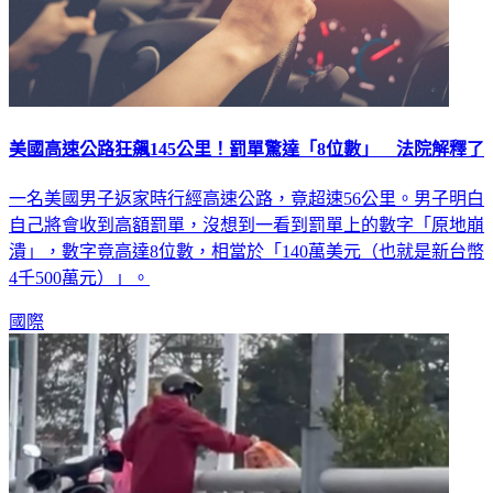
美國高速公路狂飆145公里！罰單驚達「8位數」 法院解釋了
一名美國男子返家時行經高速公路，竟超速56公里。男子明白
自己將會收到高額罰單，沒想到一看到罰單上的數字「原地崩
潰」，數字竟高達8位數，相當於「140萬美元（也就是新台幣
4千500萬元）」。
國際