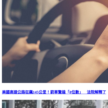
美國高速公路狂飆145公里！罰單驚達「8位數」 法院解釋了