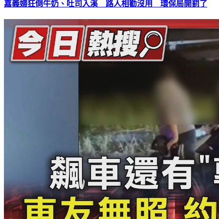
嘉義婦狂倒牛奶、吐司入溪 路人相勸沒用 環保局開罰了