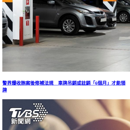
警界爆收賄案後修補法規 車牌吊銷或註銷「6個月」才能領
牌