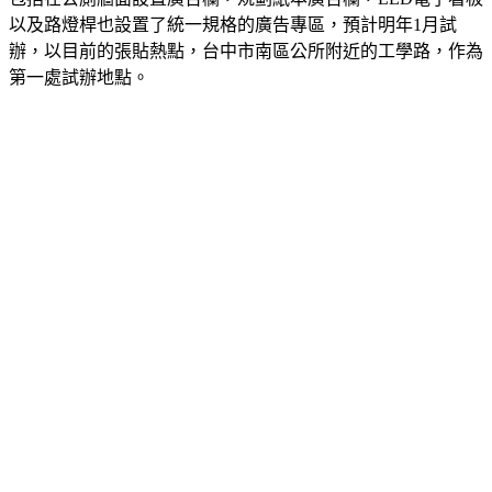
包括在公廁牆面設置廣告欄，規劃紙本廣告欄，LED電子看板
以及路燈桿也設置了統一規格的廣告專區，預計明年1月試
辦，以目前的張貼熱點，台中市南區公所附近的工學路，作為
第一處試辦地點。