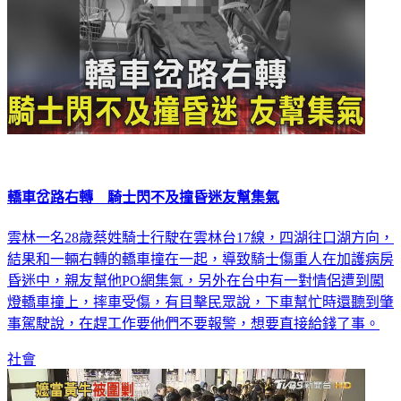
轎車岔路右轉 騎士閃不及撞昏迷友幫集氣
雲林一名28歲蔡姓騎士行駛在雲林台17線，四湖往口湖方向，
結果和一輛右轉的轎車撞在一起，導致騎士傷重人在加護病房
昏迷中，親友幫他PO網集氣，另外在台中有一對情侶遭到闖
燈轎車撞上，摔車受傷，有目擊民眾說，下車幫忙時還聽到肇
事駕駛說，在趕工作要他們不要報警，想要直接給錢了事。
社會