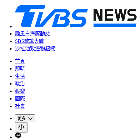
颱風白海豚動態
SBS歌謠大戰
沙拉油致癌物超標
首頁
即時
生活
政治
娛樂
國際
社會
更多