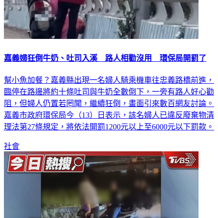
嘉義婦狂倒牛奶、吐司入溪 路人相勸沒用 環保局開罰了
幫小魚加餐？嘉義縣出現一名婦人騎乘機車往忠義路橋前進，
臨停在路邊將約十條吐司與牛奶全數倒下，一旁有路人好心勸
阻，但婦人仍置若罔聞，繼續狂倒，畫面引來數百網友討論。
嘉義市政府環保局今（13）日表示，該名婦人已違反廢棄物清
理法第27條規定，將依法開罰1200元以上至6000元以下罰款。
社會