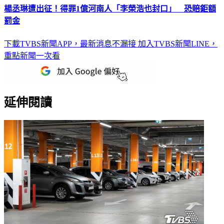
楊丞琳遭出征！得罪1億河南人「李榮浩也封口」 恐賠鉅額
罰金
下載TVBS新聞APP，最新消息不漏接
加入TVBS新聞LINE，
重點新聞一次看
延伸閱讀