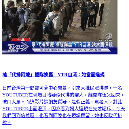
嗆「代排阿嬤」插隊挨轟 YTR自清：她當面違規
日前台灣第一間寶可夢中心開幕，引來大批民眾排隊，一名
YOUTUBER在現場目睹疑似代排的婦人，離開隊伍又回來，
破口大罵。而這影片遭網友質疑，是假正義、罵老人。對此
YOUTUBER出面澄清，因為看到婦人違規在先才喝斥。今天
我們回到信義區，也看到阿婆也在現場逗留，她也反駁代排