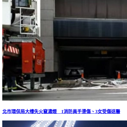
北市環保局大樓失火竄濃煙 1消防員手燙傷、3女受傷送醫