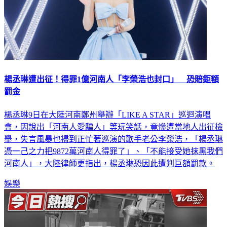
楊丞琳遭出征！得罪1億河南人「李榮浩也封口」 恐賠鉅額
罰金
楊丞琳9日在大陸河南鄭州舉辦「LIKE A STAR」巡迴演唱
會，因說出「河南人愛騙人」等玩笑話，竟慘遭當地人出征檢
舉，失言風暴也掃到正忙著巡演的歌手老公李榮浩，「楊丞琳
憑一己之力把9872萬河南人得罪了」、「不能接受她抹黑我們
河南人」，大陸律師更指出，楊丞琳恐因此遭判巨額罰款。
娛樂