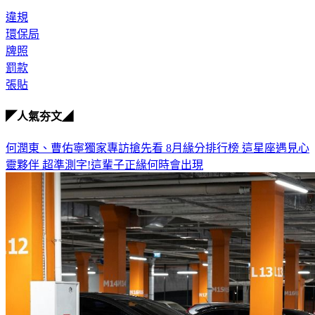
違規
環保局
牌照
罰款
張貼
◤人氣夯文◢
何潤東、曹佑寧獨家專訪搶先看
8月緣分排行榜 這星座遇見心
靈夥伴
超準測字!這輩子正緣何時會出現