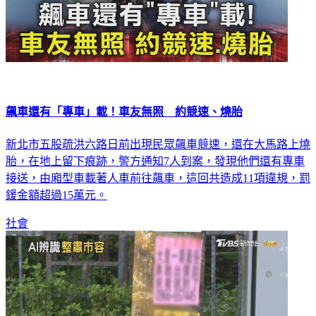
飆車還有「專車」載！車友無照 約競速、燒胎
新北市五股疏洪六路日前出現民眾飆車競速，還在大馬路上燒
胎，在地上留下痕跡，警方通知7人到案，發現他們還有專車
接送，由廂型車載著人車前往飆車，這回共造成11項違規，罰
鍰金額超過15萬元。
社會