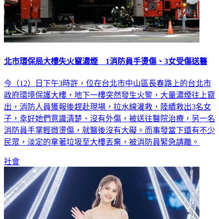
北市環保局大樓失火竄濃煙 1消防員手燙傷、3女受傷送醫
今（12）日下午3時許，位在台北市中山區長春路上的台北市
政府環境保護大樓，地下一樓突然發生火警，大量濃煙往上竄
出，消防人員獲報後趕赴現場，拉水線灌救，陸續救出3名女
子，幸好她們意識清楚、沒有外傷，被送往醫院治療，另一名
消防員手掌輕微燙傷，就醫後沒有大礙。而事發當下還有不少
民眾，淡定的拿著垃圾至大樓丟棄，被消防員緊急請離。
社會