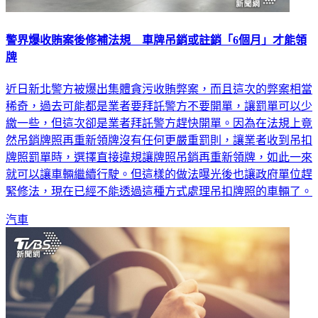
警界爆收賄案後修補法規 車牌吊銷或註銷「6個月」才能領
牌
近日新北警方被爆出集體貪污收賄弊案，而且這次的弊案相當
稀奇，過去可能都是業者要拜託警方不要開單，讓罰單可以少
繳一些，但這次卻是業者拜託警方趕快開單。因為在法規上竟
然吊銷牌照再重新領牌沒有任何更嚴重罰則，讓業者收到吊扣
牌照罰單時，選擇直接違規讓牌照吊銷再重新領牌，如此一來
就可以讓車輛繼續行駛。但這樣的做法曝光後也讓政府單位趕
緊修法，現在已經不能透過這種方式處理吊扣牌照的車輛了。
汽車