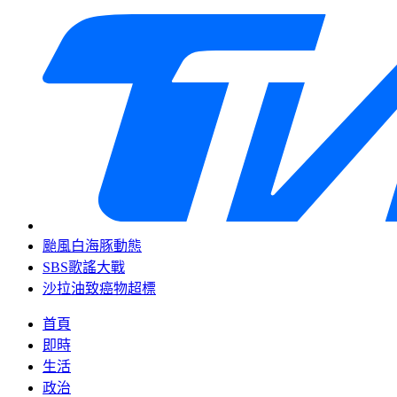
颱風白海豚動態
SBS歌謠大戰
沙拉油致癌物超標
首頁
即時
生活
政治