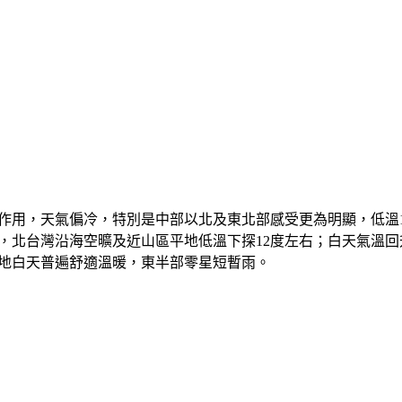
用，天氣偏冷，特別是中部以北及東北部感受更為明顯，低溫13
，北台灣沿海空曠及近山區平地低溫下探12度左右；白天氣溫
各地白天普遍舒適溫暖，東半部零星短暫雨。