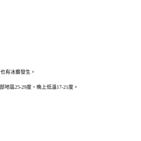
嶺也有冰霰發生。
區25-29度，晚上低溫17-21度。