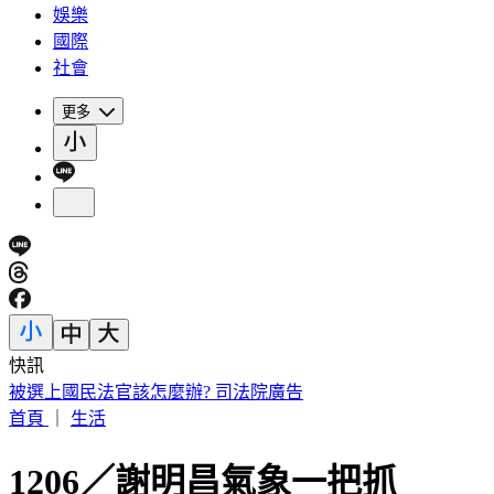
娛樂
國際
社會
更多
快訊
IU無預警召喚前男友 韓網替「她」心疼：很不舒服
首頁
｜
生活
1206／謝明昌氣象一把抓