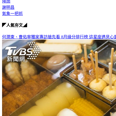
降雨
謝明昌
氣象一把抓
◤人氣夯文◢
何潤東、曹佑寧獨家專訪搶先看
8月緣分排行榜 這星座遇見心