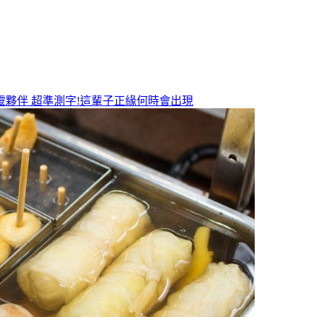
靈夥伴
超準測字!這輩子正緣何時會出現