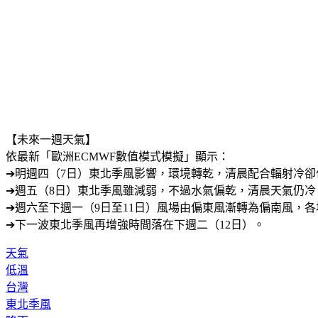
【未來一週天氣】
依最新「歐洲ECMWF數值模式模擬」顯示：
➔明週四（7日）東北季風影響，環境轉乾，清晨配合輻射冷卻作
➔週五（8日）東北季風雖減弱，不過水氣偏乾，清晨天氣仍冷
➔週六至下週一（9日至11日）風場由偏東風漸轉為偏南風，
➔下一波東北季風再增強時間落在下週二（12日）。
天氣
低溫
台灣
東北季風