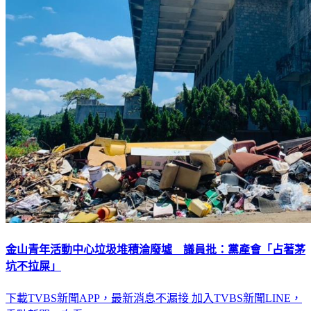
金山青年活動中心垃圾堆積淪廢墟 議員批：黨產會「占著茅
坑不拉屎」
下載TVBS新聞APP，最新消息不漏接
加入TVBS新聞LINE，