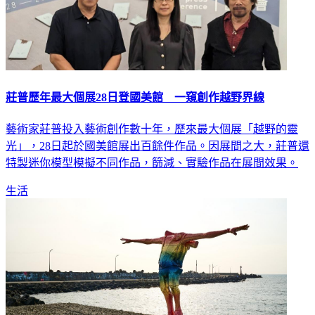
莊普歷年最大個展28日登國美館 一窺創作越野界線
藝術家莊普投入藝術創作數十年，歷來最大個展「越野的靈
光」，28日起於國美館展出百餘件作品。因展間之大，莊普還
特製迷你模型模擬不同作品，篩減、實驗作品在展間效果。
生活