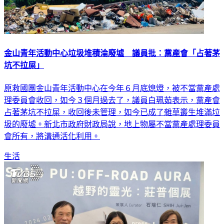
金山青年活動中心垃圾堆積淪廢墟 議員批：黨產會「占著茅
坑不拉屎」
原救國團金山青年活動中心在今年６月底熄燈，被不當黨產處
理委員會收回，如今３個月過去了，議員白珮茹表示，黨產會
占著茅坑不拉屎，收回後未管理，如今已成了雜草叢生堆滿垃
圾的廢墟。新北市政府財政局說，地上物屬不當黨產處理委員
會所有，將溝通活化利用。
生活