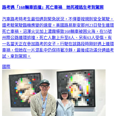
路考遇「168輛車追撞」死亡車禍 她死裡逃生考到駕照
汽車路考時考生最怕遇到緊急狀況，不僅要按規則安全駕駛，
還考驗駕駛臨機應變的速度。美國路易斯安那州23日發生連環
死亡車禍，沼澤火災加上濃霧導致168輛車被困火海，在55號
州際公路連環追撞，死亡人數上升至8人、另有63人受傷。有
一名當天正在參加路考的女子，行駛在該路段時剛好遇上連環
車禍，但她在一片混亂中仍保持著冷靜，最後成功滿分通過考
試、拿到駕照。
國際