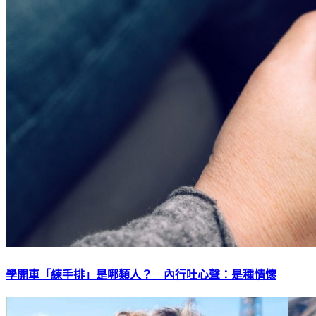
學開車「練手排」是哪類人？ 內行吐心聲：是種情懷