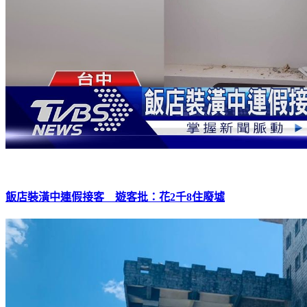
飯店裝潢中連假接客 遊客批：花2千8住廢墟