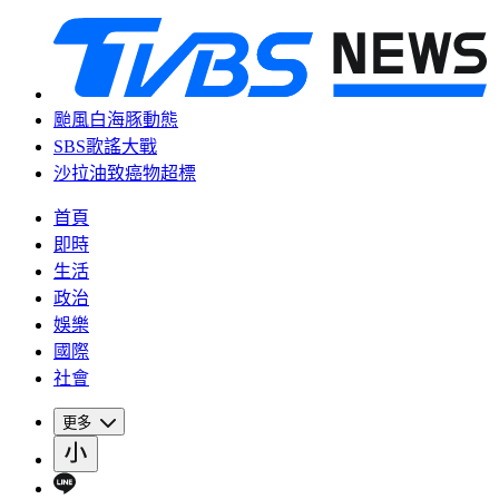
颱風白海豚動態
SBS歌謠大戰
沙拉油致癌物超標
首頁
即時
生活
政治
娛樂
國際
社會
更多