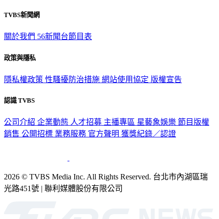
TVBS新聞網
關於我們
56新聞台節目表
政策與隱私
隱私權政策
性騷擾防治措施
網站使用協定
版權宣告
認識 TVBS
公司介紹
企業動態
人才招募
主播專區
星藝象娛樂
節目版權
銷售
公開招標
業務服務
官方聲明
獲獎紀錄／認證
2026 © TVBS Media Inc. All Rights Reserved. 台北市內湖區瑞
光路451號 | 聯利媒體股份有限公司