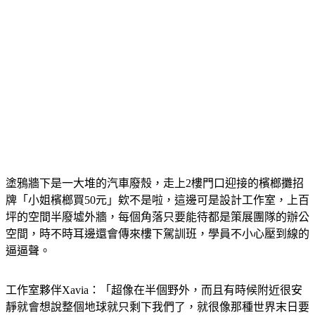
塗鴉牆下是一大堆的汽車廢殼，走上2樓門口迎接的檳榔攤招
牌「小姐檳榔買50元」欸不是啦，這邊可是設計工作室，上百
坪的空間半廢墟外牆，每個角落只要能待都是策展團隊的辦公
空間，時不時耳邊還會傳來樓下駕訓班，學員不小心壓到線的
逼逼聲。
工作室夥伴Xavia：「超像在半個野外，而且有時候附近很安
靜就會想說整個地球就只剩下我們了，就很像那種世界末日要