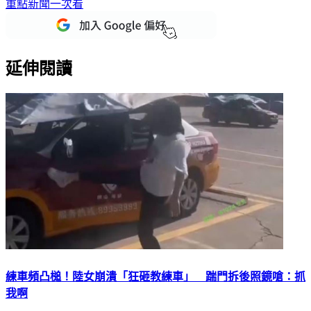
重點新聞一次看
延伸閱讀
練車頻凸槌！陸女崩潰「狂砸教練車」 踹門拆後照鏡嗆：抓
我啊