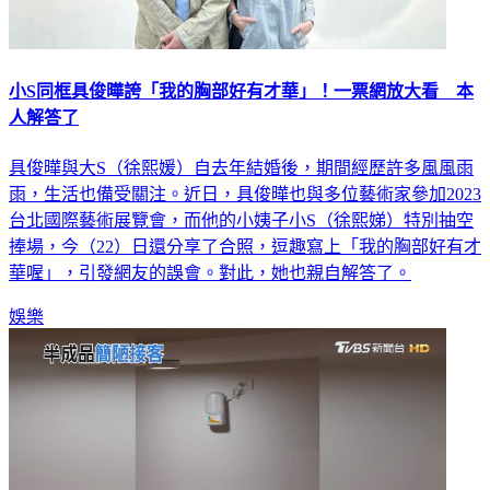
小S同框具俊曄誇「我的胸部好有才華」！一票網放大看 本
人解答了
具俊曄與大S（徐熙媛）自去年結婚後，期間經歷許多風風雨
雨，生活也備受關注。近日，具俊曄也與多位藝術家參加2023
台北國際藝術展覽會，而他的小姨子小S（徐熙娣）特別抽空
捧場，今（22）日還分享了合照，逗趣寫上「我的胸部好有才
華喔」，引發網友的誤會。對此，她也親自解答了。
娛樂