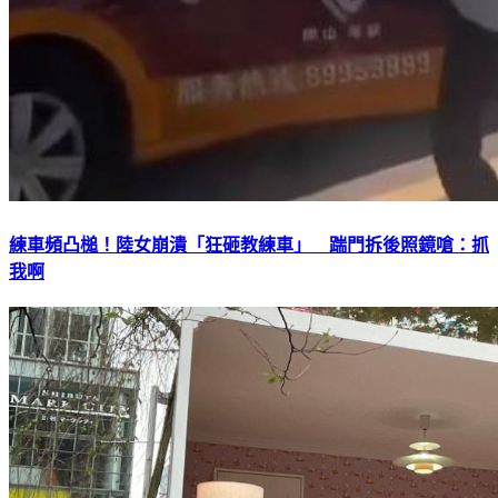
練車頻凸槌！陸女崩潰「狂砸教練車」 踹門拆後照鏡嗆：抓
我啊