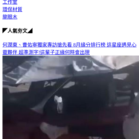
工作室
環保材質
龍眼木
◤人氣夯文◢
何潤東、曹佑寧獨家專訪搶先看
8月緣分排行榜 這星座遇見心
靈夥伴
超準測字!這輩子正緣何時會出現