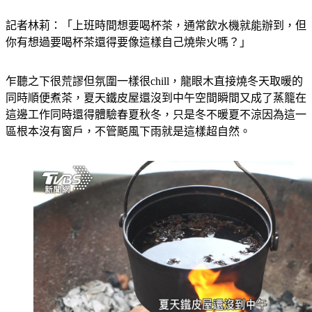
記者林莉：「上班時間想要喝杯茶，通常飲水機就能辦到，但
你有想過要喝杯茶還得要像這樣自己燒柴火嗎？」
乍聽之下很荒謬但氛圍一樣很chill，龍眼木直接燒冬天取暖的
同時順便煮茶，夏天鐵皮屋還沒到中午空間瞬間又成了蒸籠在
這邊工作同時還得體驗春夏秋冬，只是冬不暖夏不涼因為這一
區根本沒有窗戶，不管颳風下雨就是這樣超自然。