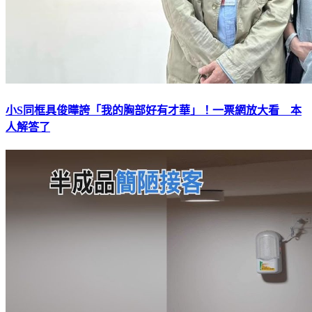
小S同框具俊曄誇「我的胸部好有才華」！一票網放大看 本
人解答了