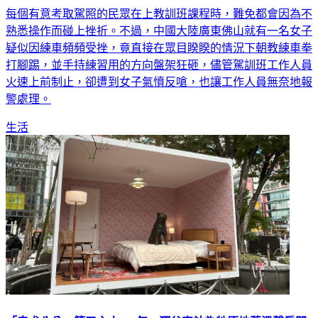
每個有意考取駕照的民眾在上教訓班課程時，難免都會因為不
熟悉操作而碰上挫折。不過，中國大陸廣東佛山就有一名女子
疑似因練車頻頻受挫，竟直接在眾目睽睽的情況下朝教練車拳
打腳踢，並手持練習用的方向盤架狂砸，儘管駕訓班工作人員
火速上前制止，卻遭到女子氣憤反嗆，也讓工作人員無奈地報
警處理。
生活