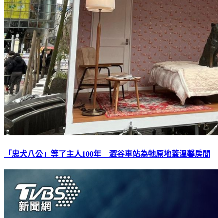
「忠犬八公」等了主人100年 澀谷車站為牠原地蓋溫馨房間