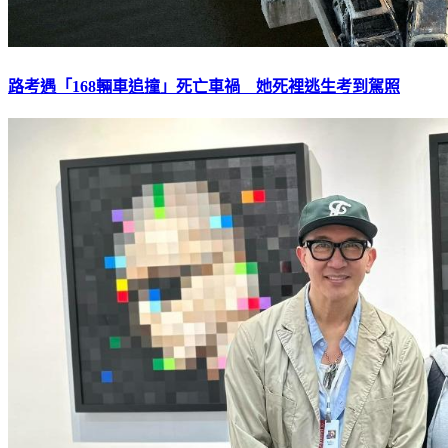
路考遇「168輛車追撞」死亡車禍 她死裡逃生考到駕照