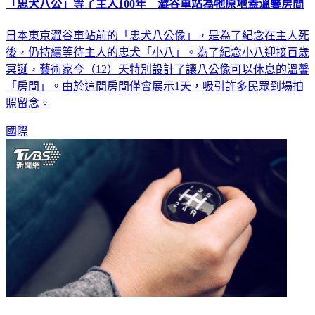
「忠犬八公」等了主人100年 澀谷車站為牠原地蓋溫馨房間
日本東京澀谷車站前的「忠犬八公像」，是為了紀念在主人死
後，仍持續等待主人的忠犬「小八」。為了紀念小八迎接百歲
冥誕，藝術家今（12）天特別設計了讓八公像可以休息的溫馨
「房間」。由於這間房間僅會展示1天，吸引許多民眾到場拍
照留念。
國際