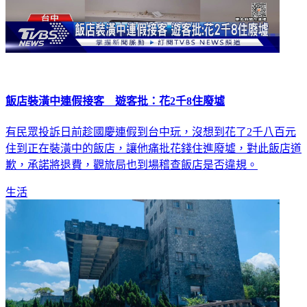
飯店裝潢中連假接客 遊客批：花2千8住廢墟
有民眾投訴日前趁國慶連假到台中玩，沒想到花了2千八百元
住到正在裝潢中的飯店，讓他痛批花錢住進廢墟，對此飯店道
歉，承諾將退費，觀旅局也到場稽查飯店是否違規。
生活