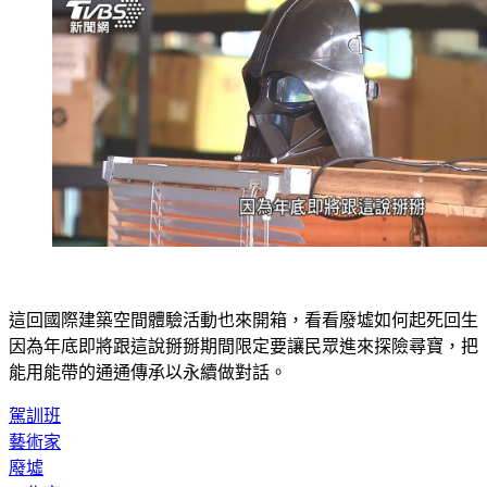
這回國際建築空間體驗活動也來開箱，看看廢墟如何起死回生
因為年底即將跟這說掰掰期間限定要讓民眾進來探險尋寶，把
能用能帶的通通傳承以永續做對話。
駕訓班
藝術家
廢墟