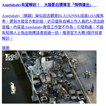
Angelababy有望解封！ 大陸影后遭禁言「悄悄復出」
Angelababy（楊穎）疑似因去觀賞BLACKPINK成員LiSA瘋馬
秀，遭到大陸官方軟封殺，近日還有自稱工作人員的人流出錄
音檔，內容是Angelababy責怪工作室不作為，引發熱議，不過
有知情人士指出她應該會逃過一劫，推測官方大概3個月就會
解封。
娛樂