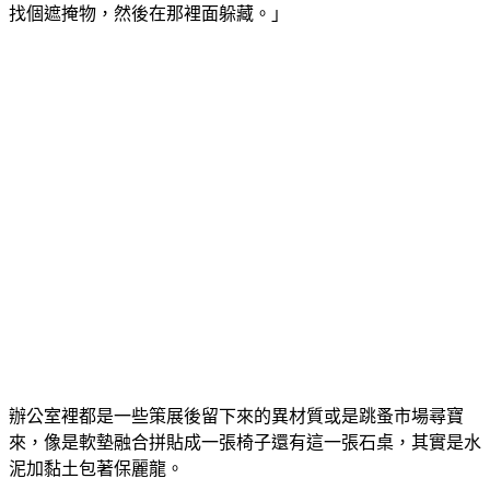
找個遮掩物，然後在那裡面躲藏。」
辦公室裡都是一些策展後留下來的異材質或是跳蚤市場尋寶
來，像是軟墊融合拼貼成一張椅子還有這一張石桌，其實是水
泥加黏土包著保麗龍。