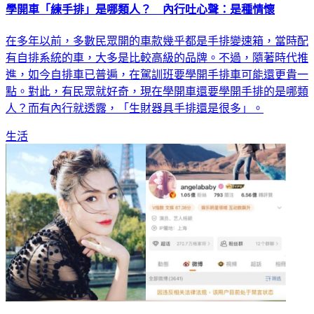
學開車「練手排」是哪類人？ 內行吐心聲：是種情懷
在多年以前，多數民眾開的車款幾乎都是手排變速箱，當時配
有自排系統的車，大多是比較高級的品牌。不過，隨著時代推
進，如今自排車已普遍，在駕訓班要學開手排車可能還更貴一
點。對此，有民眾就好奇，現在學開車還要學開手排的是哪類
人？而有內行就透露，「生財器具手排還是很多」。
生活