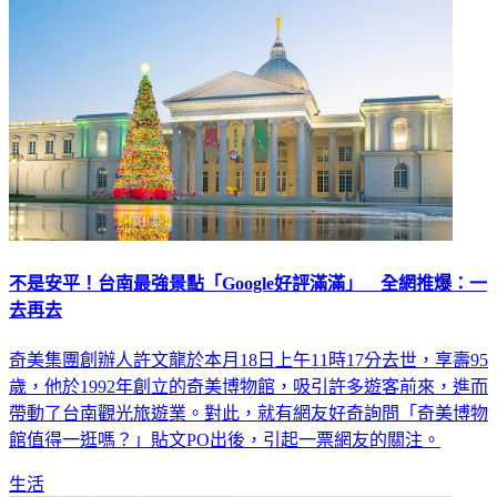
不是安平！台南最強景點「Google好評滿滿」 全網推爆：一
去再去
奇美集團創辦人許文龍於本月18日上午11時17分去世，享壽95
歲，他於1992年創立的奇美博物館，吸引許多遊客前來，進而
帶動了台南觀光旅遊業。對此，就有網友好奇詢問「奇美博物
館值得一逛嗎？」貼文PO出後，引起一票網友的關注。
生活