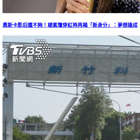
奧斯卡影后還不夠！楊紫瓊穿紅袍再揭「新身分」：夢想達成