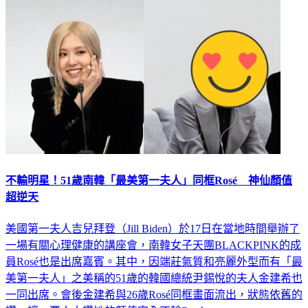
不輸明星！51歲南韓「最美第一夫人」同框Rosé 神仙顏值
超逆天
美國第一夫人吉兒拜登（Jill Biden）於17日在當地時間舉辦了
一場有關心理健康的講座會，南韓女子天團BLACKPINK的成
員Rosé也是出席嘉賓。其中，因端莊氣質和亮麗外型而有「最
美第一夫人」之美稱的51歲的韓國總統尹錫悅的夫人金建希也
一同出席。會後金建希與26歲Rosé同框畫面流出，狀態依舊的
讚，讓一票人大讚她的顏值完全不輸Rosé。