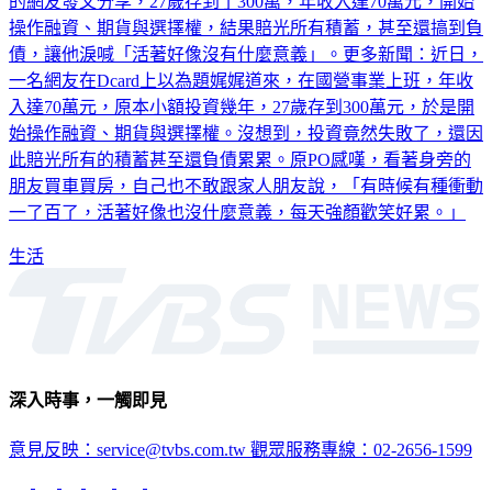
操作融資、期貨與選擇權，結果賠光所有積蓄，甚至還搞到負
債，讓他淚喊「活著好像沒有什麼意義」。更多新聞：近日，
一名網友在Dcard上以為題娓娓道來，在國營事業上班，年收
入達70萬元，原本小額投資幾年，27歲存到300萬元，於是開
始操作融資、期貨與選擇權。沒想到，投資竟然失敗了，還因
此賠光所有的積蓄甚至還負債累累。原PO感嘆，看著身旁的
朋友買車買房，自己也不敢跟家人朋友說，「有時候有種衝動
一了百了，活著好像也沒什麼意義，每天強顏歡笑好累。」
生活
深入時事，一觸即見
意見反映：service@tvbs.com.tw
觀眾服務專線：02-2656-1599