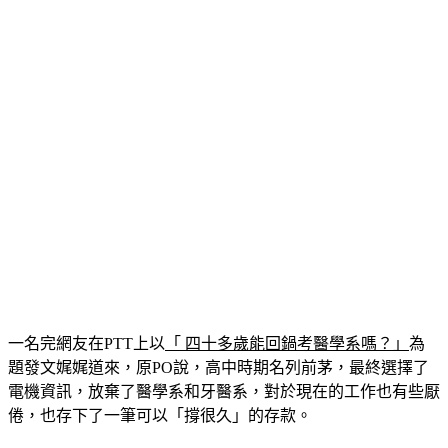
一名完網友在PTT上以
「 四十多歲能回鍋考醫學系嗎？」
為
題發文娓娓道來，原PO說，高中時期名列前茅，最終選擇了
電機資訊，放棄了醫學系和牙醫系，對於現在的工作也有些厭
倦，也存下了一筆可以「撐很久」的存款。
原PO說，想趁還沒老年癡呆時，再花個八九年去嘗試考醫學