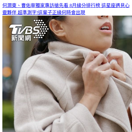
靈夥伴
超準測字!這輩子正緣何時會出現