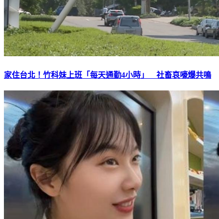
家住台北！竹科妹上班「每天通勤4小時」 社畜哀嚎爆共鳴