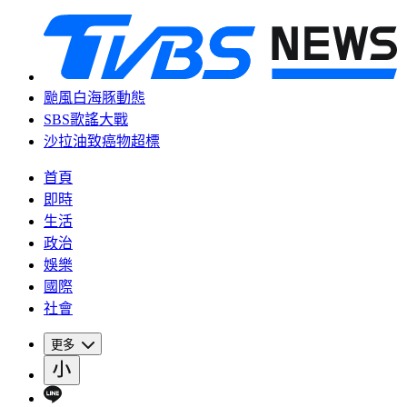
颱風白海豚動態
SBS歌謠大戰
沙拉油致癌物超標
首頁
即時
生活
政治
娛樂
國際
社會
更多