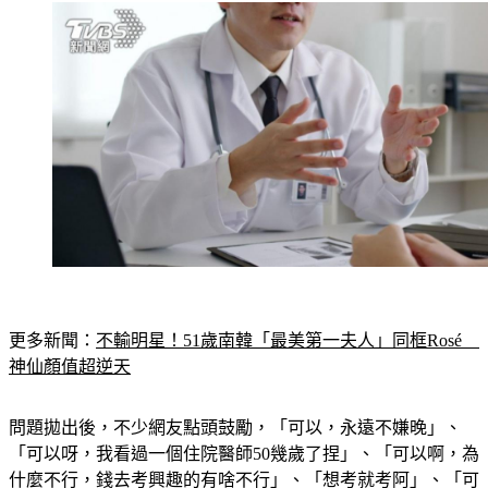
更多新聞：
不輸明星！51歲南韓「最美第一夫人」同框Rosé　
神仙顏值超逆天
問題拋出後，不少網友點頭鼓勵，「可以，永遠不嫌晚」、
「可以呀，我看過一個住院醫師50幾歲了捏」、「可以啊，為
什麼不行，錢去考興趣的有啥不行」、「想考就考阿」、「可
以，去做吧，沒多少時間可以耽擱了」。也有網友擔心，「40