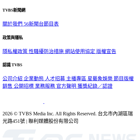
TVBS新聞網
關於我們
56新聞台節目表
政策與隱私
隱私權政策
性騷擾防治措施
網站使用協定
版權宣告
認識 TVBS
公司介紹
企業動態
人才招募
主播專區
星藝象娛樂
節目版權
銷售
公開招標
業務服務
官方聲明
獲獎紀錄／認證
2026 © TVBS Media Inc. All Rights Reserved. 台北市內湖區瑞
光路451號 | 聯利媒體股份有限公司