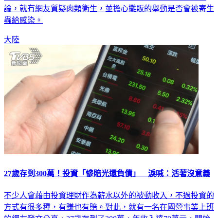
蟲給感染。
大陸
27歲存到300萬！投資「慘賠光還負債」 淚喊：活著沒意義
不少人會藉由投資理財作為薪水以外的被動收入，不過投資的
方式有很多種，有賺也有賠。對此，就有一名在國營事業上班
的網友發文分享，27歲存到了300萬，年收入達70萬元，開始