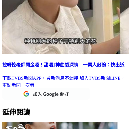
挖呀挖老師開金嗓！甜唱1神曲超深情 一票人敲碗：快出道
下載TVBS新聞APP，最新消息不漏接
加入TVBS新聞LINE，
重點新聞一次看
延伸閱讀