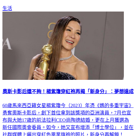
生活
奧斯卡影后還不夠！楊紫瓊穿紅袍再揭「新身分」：夢想達成
60歲馬來西亞籍女星楊紫瓊今（2023）年憑《媽的多重宇宙》
勇奪奧斯卡影后，創下首位拿到該獎項的亞洲演員，7月也宣
布與大她17歲的前法拉利CEO尚陶德結婚，更在上月獲選為
新任國際奧會委員。如今，她又宣布增添「博士學位」，並在
社群媒體上曬出穿紅色畢業旗袍的照片，新身分再解鎖！