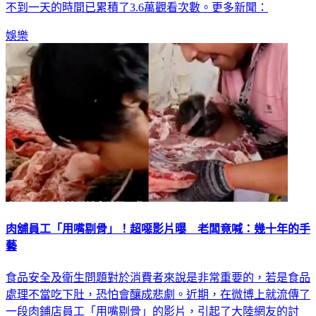
娛樂
肉舖員工「用嘴剔骨」！超噁影片曝 老闆竟喊：幾十年的手
藝
食品安全及衛生問題對於消費者來說是非常重要的，若是食品
處理不當吃下肚，恐怕會釀成悲劇。近期，在微博上就流傳了
一段肉鋪店員工「用嘴剔骨」的影片，引起了大陸網友的討
論，就有網友質疑肉類衛生，並擔心攤販的舉動是否會被寄生