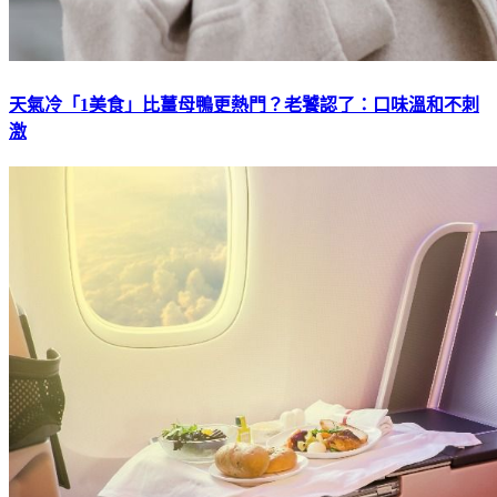
天氣冷「1美食」比薑母鴨更熱門？老饕認了：口味溫和不刺
激