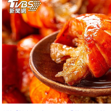
小龍蝦「為何在台紅不起來？」 鄉民曝2缺點：寧願吃白蝦