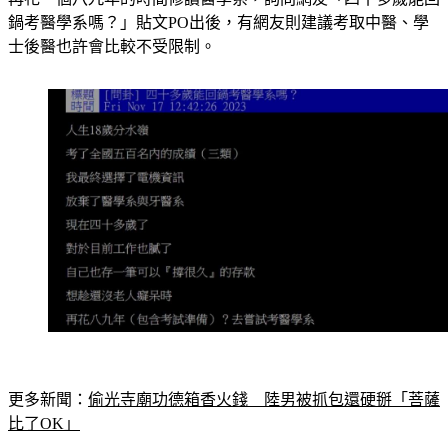
士後醫也許會比較不受限制。
更多新聞：
偷光寺廟功德箱香火錢　陸男被抓包還硬掰「菩薩
比了OK」