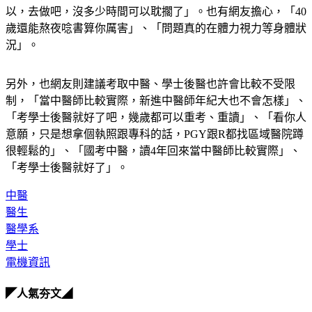
歲還能熬夜唸書算你厲害」、「問題真的在體力視力等身體狀
況」。
另外，也網友則建議考取中醫、學士後醫也許會比較不受限
制，「當中醫師比較實際，新進中醫師年紀大也不會怎樣」、
「考學士後醫就好了吧，幾歲都可以重考、重讀」、「看你人
意願，只是想拿個執照跟專科的話，PGY跟R都找區域醫院蹲
很輕鬆的」、「國考中醫，讀4年回來當中醫師比較實際」、
「考學士後醫就好了」。
中醫
醫生
醫學系
學士
電機資訊
◤人氣夯文◢
何潤東、曹佑寧獨家專訪搶先看
8月緣分排行榜 這星座遇見心