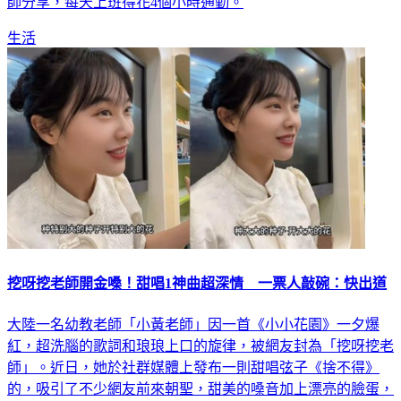
生活
挖呀挖老師開金嗓！甜唱1神曲超深情 一票人敲碗：快出道
大陸一名幼教老師「小黃老師」因一首《小小花園》一夕爆
紅，超洗腦的歌詞和琅琅上口的旋律，被網友封為「挖呀挖老
師」。近日，她於社群媒體上發布一則甜唱弦子《捨不得》
的，吸引了不少網友前來朝聖，甜美的嗓音加上漂亮的臉蛋，
不到一天的時間已累積了3.6萬觀看次數。更多新聞：