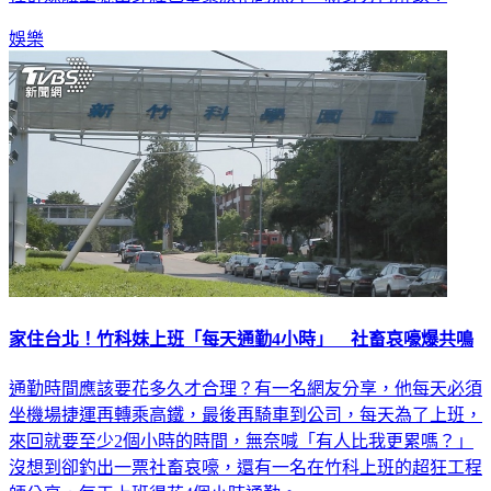
娛樂
家住台北！竹科妹上班「每天通勤4小時」 社畜哀嚎爆共鳴
通勤時間應該要花多久才合理？有一名網友分享，他每天必須
坐機場捷運再轉乘高鐵，最後再騎車到公司，每天為了上班，
來回就要至少2個小時的時間，無奈喊「有人比我更累嗎？」
沒想到卻釣出一票社畜哀嚎，還有一名在竹科上班的超狂工程
師分享，每天上班得花4個小時通勤。