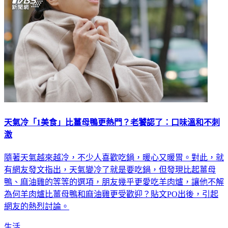
天氣冷「1美食」比薑母鴨更熱門？老饕認了：口味溫和不刺
激
隨著天氣越來越冷，不少人喜歡吃鍋，暖心又暖胃。對此，就
有網友發文指出，天氣變冷了就是要吃鍋，但發現比起薑母
鴨、麻油雞的等等的選項，朋友幾乎更愛吃羊肉爐，讓他不解
為何羊肉爐比薑母鴨和麻油雞更受歡迎？貼文PO出後，引起
網友的熱烈討論。
生活