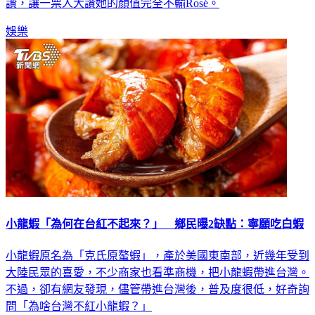
娛樂
小龍蝦「為何在台紅不起來？」 鄉民曝2缺點：寧願吃白蝦
小龍蝦原名為「克氏原螯蝦」，產於美國東南部，近幾年受到
大陸民眾的喜愛，不少商家也看準商機，把小龍蝦帶進台灣。
不過，卻有網友發現，儘管帶進台灣後，普及度很低，好奇詢
問「為啥台灣不紅小龍蝦？」