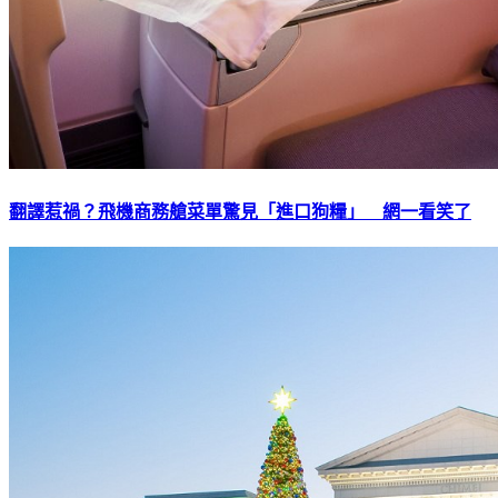
翻譯惹禍？飛機商務艙菜單驚見「進口狗糧」 網一看笑了