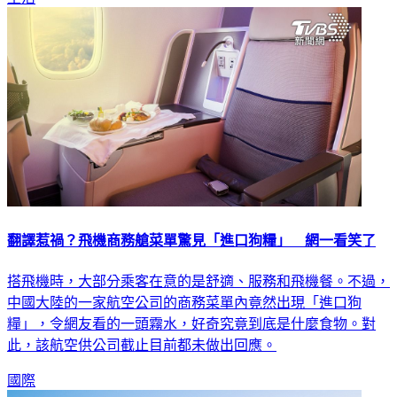
翻譯惹禍？飛機商務艙菜單驚見「進口狗糧」 網一看笑了
搭飛機時，大部分乘客在意的是舒適、服務和飛機餐。不過，
中國大陸的一家航空公司的商務菜單內竟然出現「進口狗
糧」，令網友看的一頭霧水，好奇究竟到底是什麼食物。對
此，該航空供公司截止目前都未做出回應。
國際