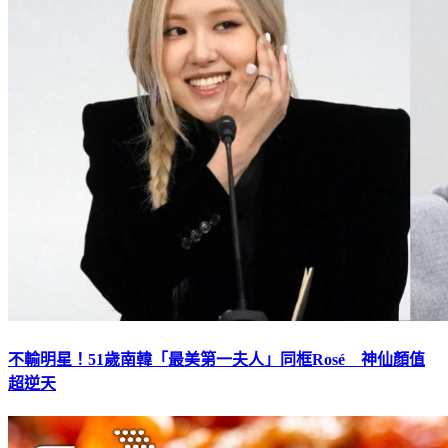
不輸明星！51歲南韓「最美第一夫人」同框Rosé 神仙顏值
超逆天