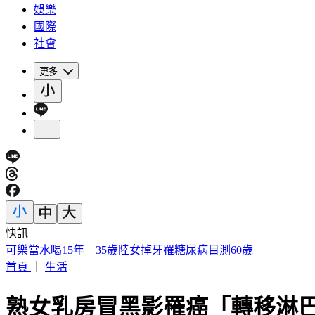
娛樂
國際
社會
更多
快訊
被選上國民法官該怎麼辦? 司法院廣告
首頁
｜
生活
熟女乳房冒黑影罹癌「轉移淋巴