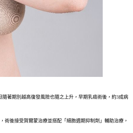
好，但隨著期別越高復發風險也隨之上升，早期乳癌術後，約3成病
後，術後接受賀爾蒙治療並搭配「細胞週期抑制劑」輔助治療，