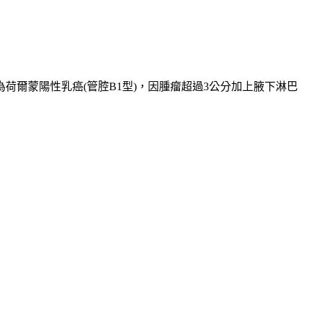
荷爾蒙陽性乳癌(管腔B1型)，因腫瘤超過3公分加上腋下淋巴