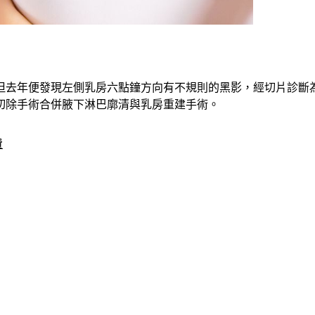
）
但去年便發現左側乳房六點鐘方向有不規則的黑影，經切片診斷為
切除手術合併腋下淋巴廓清與乳房重建手術。
費