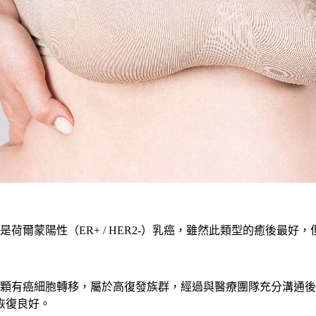
荷爾蒙陽性（ER+ / HER2-）乳癌，雖然此類型的癒後最
5顆有癌細胞轉移，屬於高復發族群，經過與醫療團隊充分溝通
恢復良好。