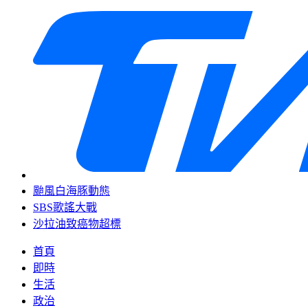
颱風白海豚動態
SBS歌謠大戰
沙拉油致癌物超標
首頁
即時
生活
政治