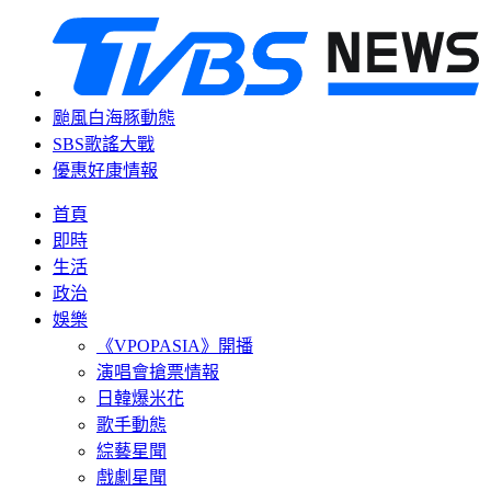
颱風白海豚動態
SBS歌謠大戰
優惠好康情報
首頁
即時
生活
政治
娛樂
《VPOPASIA》開播
演唱會搶票情報
日韓爆米花
歌手動態
綜藝星聞
戲劇星聞