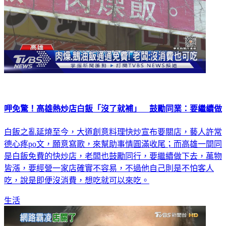
呷免驚！高雄熱炒店白飯「沒了就補」 鼓勵同業：要繼續做
白飯之亂延燒至今，大道創意料理快炒宣布要關店，藝人許常
德心疼po文，願意寫歌，來幫助事情圓滿收尾；而高雄一間同
是白飯免費的快炒店，老闆也鼓勵同行，要繼續做下去，萬物
皆漲，要經營一家店確實不容易，不過他自己則是不怕客人
吃，說是即便沒消費，想吃就可以來吃。
生活