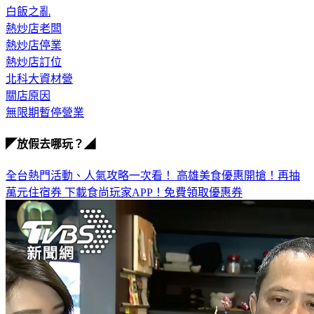
熱炒店老闆
熱炒店停業
熱炒店訂位
北科大資材營
關店原因
無限期暫停營業
◤放假去哪玩？◢
全台熱門活動、人氣攻略一次看！
高雄美食優惠開搶！再抽
萬元住宿券
下載食尚玩家APP！免費領取優惠券