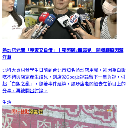
熱炒店老闆「喪妻又負債」！獨照顧2體弱兒 開餐廳原因藏
洋蔥
北科大資材營學生日前到台北市知名熱炒店用餐，卻因為白飯
吃不夠與店家產生歧見，到店家Google評論留下一星負評，引
起「白飯之亂」，隨著事件延燒，熱炒店老闆過去在節目上的
分享，再被翻出討論。
生活