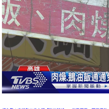
呷免驚！高雄熱炒店白飯「沒了就補」 鼓勵同業：要繼續做