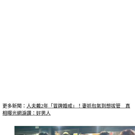
更多新聞：
人夫戴2年「冒牌婚戒」！妻抓包氣到想拔管　真
相曝光網淚讚：好男人