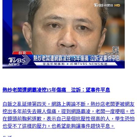
熱炒老闆遭網霸凌挖15年傷痛 泣訴：望事件平息
白飯之亂延燒第四天，網路上輿論不斷，熱炒店老闆更被網友
挖出多年前失去親人傷痛，提到網路霸凌，老闆一度哽咽。也
在鏡頭前鞠躬道歉，表示自己是個抗壓性很高的人，學生恐怕
也受不了這樣的壓力。也希望能夠讓事件趕快平息。
生活