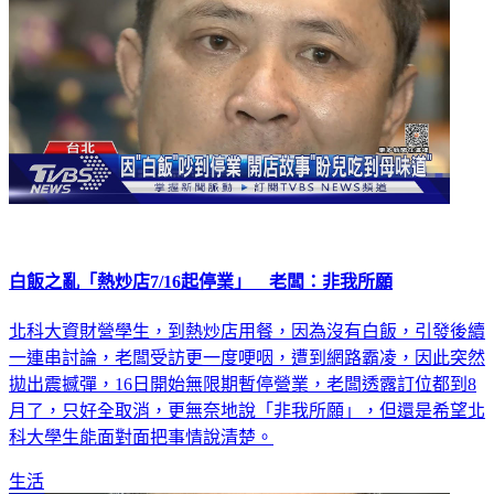
白飯之亂「熱炒店7/16起停業」 老闆：非我所願
北科大資財營學生，到熱炒店用餐，因為沒有白飯，引發後續
一連串討論，老闆受訪更一度哽咽，遭到網路霸凌，因此突然
拋出震撼彈，16日開始無限期暫停營業，老闆透露訂位都到8
月了，只好全取消，更無奈地說「非我所願」，但還是希望北
科大學生能面對面把事情說清楚。
生活