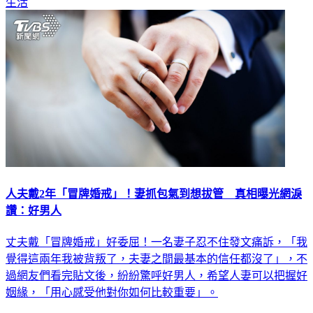
人夫戴2年「冒牌婚戒」！妻抓包氣到想拔管 真相曝光網淚
讚：好男人
丈夫戴「冒牌婚戒」好委屈！一名妻子忍不住發文痛訴，「我
覺得這兩年我被背叛了，夫妻之間最基本的信任都沒了」，不
過網友們看完貼文後，紛紛驚呼好男人，希望人妻可以把握好
姻緣，「用心感受他對你如何比較重要」。
生活