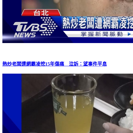
熱炒老闆遭網霸凌挖15年傷痛 泣訴：望事件平息