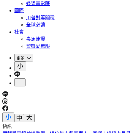
娛樂電影院
國際
川普對等關稅
全球必讀
社會
毒駕連爆
警察愛無限
更多
快訊