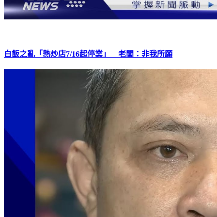
白飯之亂「熱炒店7/16起停業」 老闆：非我所願