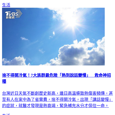
捨不得開冷氣！7大族群最危險「熱到說話變慢」 救命神招
曝
台灣近日天氣不斷創歷史新高，連日高溫導致熱傷害頻傳，甚
至有人在家中為了省電費，捨不得開冷氣，出現「講話變慢」
的症狀，就醫才發現是熱衰竭，緊急補充水分才保住一命。
生活