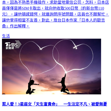
員僅僅是將SIM卡取出，就向他收取500日幣（約新台幣110
元），讓他頓感錯愕，就連詢問序號問題，店員也不願幫忙，
讓他覺得相當不友善，對此，旅台日本作家「日本人的歐吉
桑」作出解釋。
生活
惹人愛！3星座女「天生富貴命」 一生注定不凡、被愛無憂
羨慕！有些女人天生就擁有出眾的特質，不僅事業一帆風順，