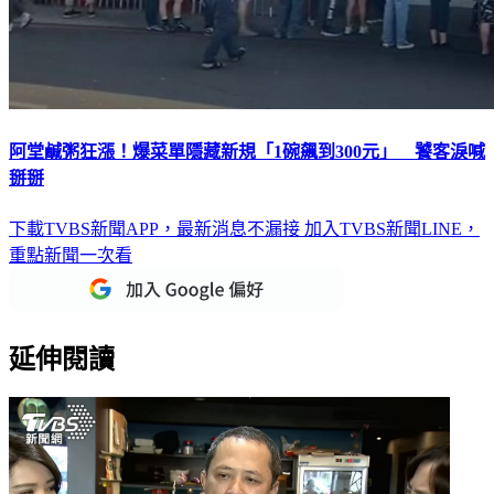
阿堂鹹粥狂漲！爆菜單隱藏新規「1碗飆到300元」 饕客淚喊
掰掰
下載TVBS新聞APP，最新消息不漏接
加入TVBS新聞LINE，
重點新聞一次看
延伸閱讀