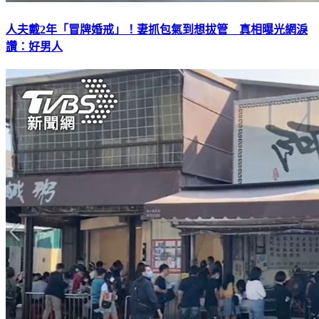
人夫戴2年「冒牌婚戒」！妻抓包氣到想拔管 真相曝光網淚
讚：好男人