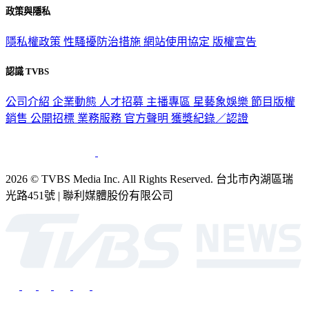
隱私權政策
性騷擾防治措施
網站使用協定
版權宣告
認識 TVBS
公司介紹
企業動態
人才招募
主播專區
星藝象娛樂
節目版權
銷售
公開招標
業務服務
官方聲明
獲獎紀錄／認證
2026 © TVBS Media Inc. All Rights Reserved. 台北市內湖區瑞
光路451號 | 聯利媒體股份有限公司
深入時事，一觸即見