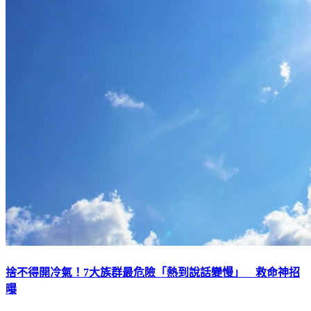
捨不得開冷氣！7大族群最危險「熱到說話變慢」 救命神招
曝