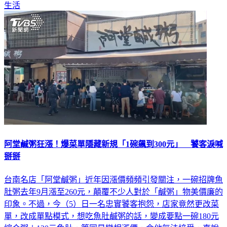
阿堂鹹粥狂漲！爆菜單隱藏新規「1碗飆到300元」 饕客淚喊
掰掰
台南名店「阿堂鹹粥」近年因漲價頻頻引發關注，一碗招牌魚
肚粥去年9月漲至260元，顛覆不少人對於「鹹粥」物美價廉的
印象。不過，今（5）日一名忠實饕客抱怨，店家竟然更改菜
單，改成單點模式，想吃魚肚鹹粥的話，變成要點一碗180元
綜合粥＋120元魚肚，等同是變相漲價，令他無法接受，直說