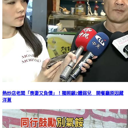
熱炒店老闆「喪妻又負債」！獨照顧2體弱兒 開餐廳原因藏
洋蔥