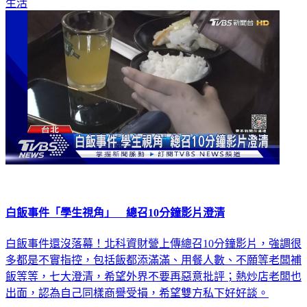
白飯事件「學生視角」 總召10分鐘影片澄清
白飯事件還沒落幕！北科資財營上傳總召10分鐘影片，強調很
多都是不實指控，包括飯都添滿滿、用餐人數、不願等老闆補
飯等等，七大澄清，希望外界不要再惡意批評；熱炒店老闆也
出面，認為自己同樣商譽受損，希望雙方私下好好談。
生活