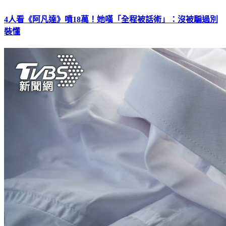
4人看《阿凡達》噴18萬！她嘆「全程被話術」：沒被騙過別
裝懂