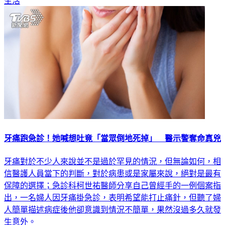
牙痛跑急診！她喊想吐竟「當眾倒地死掉」 醫示警奪命真兇
牙痛對於不少人來說並不是過於罕見的情況，但無論如何，相
信醫護人員當下的判斷，對於病患或是家屬來說，絕對是最有
保障的選擇；急診科柯世祐醫師分享自己曾經手的一例個案指
出，一名婦人因牙痛掛急診，表明希望能打止痛針，但聽了婦
人簡單描述病症後他卻意識到情況不簡單，果然沒過多久就發
生意外。