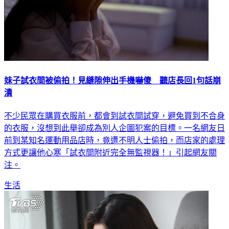
妹子試衣間被偷拍！見縫隙伸出手機嚇傻 聽店長回1句話崩
潰
不少民眾在購買衣服前，都會到試衣間試穿，避免買到不合身
的衣服，沒想到此舉卻成為別人企圖犯案的目標。一名網友日
前到某知名運動用品店時，竟遭不明人士偷拍，而店家的處理
方式更讓他心寒「試衣間附近完全無監視器！」引起網友關
注。
生活