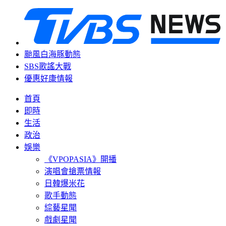
颱風白海豚動態
SBS歌謠大戰
優惠好康情報
首頁
即時
生活
政治
娛樂
《VPOPASIA》開播
演唱會搶票情報
日韓爆米花
歌手動態
綜藝星聞
戲劇星聞