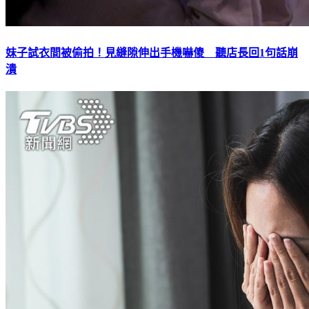
妹子試衣間被偷拍！見縫隙伸出手機嚇傻 聽店長回1句話崩
潰