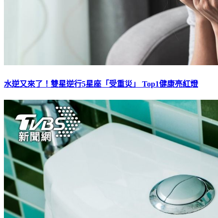
水逆又來了！雙星逆行5星座「受重災」 Top1健康亮紅燈