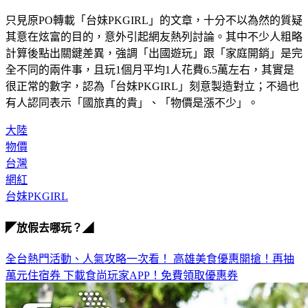
只見原PO轉載「台妹PKGIRL」的文章，十分不以為然的質疑
其意在炫富的目的，意外引起網友熱列討論。其中不少人粗略
計算後點出關鍵差異，強調「出國遊玩」跟「家庭開銷」是完
全不同的兩件事，且玩1個月平均1人花費6.5萬左右，其實是
很正常的數字，認為「台妹PKGIRL」刻意製造對立；不過也
有人認同表示「國旅真的貴」、「物價是漲不少」。
大陸
物價
台灣
網紅
台妹PKGIRL
◤放假去哪玩？◢
全台熱門活動、人氣攻略一次看！
高雄美食優惠開搶！再抽
萬元住宿券
下載食尚玩家APP！免費領取優惠券