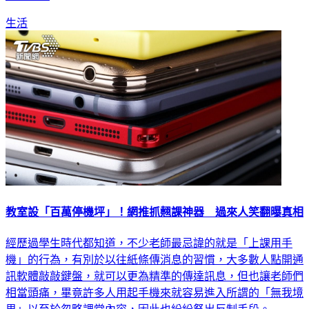
生活
教室設「百萬停機坪」！網推抓翹課神器 過來人笑翻曝真相
經歷過學生時代都知道，不少老師最忌諱的就是「上課用手
機」的行為，有別於以往紙條傳消息的習慣，大多數人點開通
訊軟體敲敲鍵盤，就可以更為精準的傳達訊息，但也讓老師們
相當頭痛，畢竟許多人用起手機來就容易進入所謂的「無我境
界」以至於忽略課堂內容，因此也紛紛祭出反制手段。