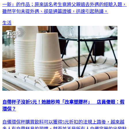
雖然字句未提外遇、卻是通篇證據，迅速引起熱議。
生活
自帶杯子沒折5元！她臉秒垮「改拿塑膠杯」 店員傻眼：假
環保？
自備環保杯購買飲料可以獲得5元折扣的法規上路後，越來越
多人有自帶杯具的習慣，然而並不是所有人自備容器的出發點
都一樣；日前一名早餐店員工分享，店內一名顧客在聽到「早