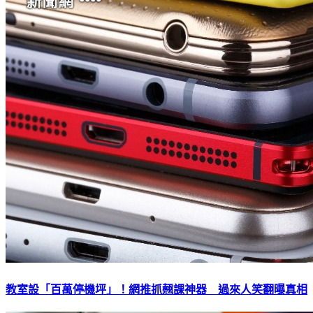
教室設「百萬停機坪」！網推抓翹課神器 過來人笑翻曝真相