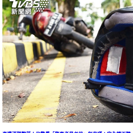
衰遭酒駕擊落！他驚覺「肇事者是老爸」無奈嘆：完全講不聽