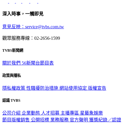
深入時事，一觸即見
意見反映：service@tvbs.com.tw
觀眾服務專線：02-2656-1599
TVBS新聞網
關於我們
56新聞台節目表
政策與隱私
隱私權政策
性騷擾防治措施
網站使用協定
版權宣告
認識 TVBS
公司介紹
企業動態
人才招募
主播專區
星藝象娛樂
節目版權銷售
公開招標
業務服務
官方聲明
獲獎紀錄／認證
2026 © TVBS Media Inc. All Rights Reserved. 台北市內湖區瑞