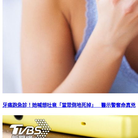
牙痛跑急診！她喊想吐竟「當眾倒地死掉」 醫示警奪命真兇