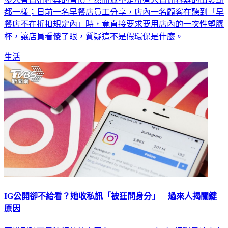
餐店不在折扣規定內」時，竟直接要求要用店內的一次性塑膠
杯，讓店員看傻了眼，質疑這不是假環保是什麼。
生活
IG公開卻不給看？她收私訊「被狂問身分」 過來人揭關鍵
原因
要說到時下最流行的社交平台，Instagram（IG）絕對是榜上有