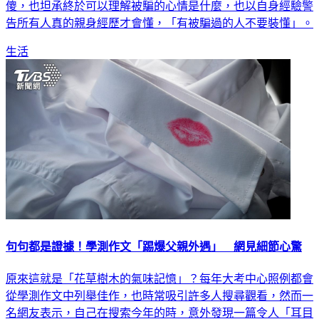
告所有人真的親身經歷才會懂，「有被騙過的人不要裝懂」。
生活
句句都是證據！學測作文「踢爆父親外遇」 網見細節心驚
原來這就是「花草樹木的氣味記憶」？每年大考中心照例都會
從學測作文中列舉佳作，也時常吸引許多人搜尋觀看，然而一
名網友表示，自己在搜索今年的時，意外發現一篇令人「耳目
一新」的作品；原來該名考生竟將父親過去外遇的經驗入題，