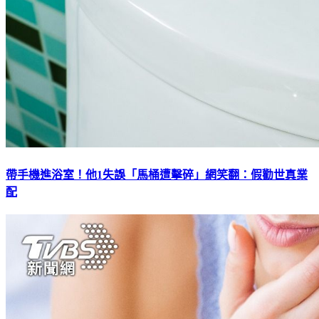
帶手機進浴室！他1失誤「馬桶遭擊碎」網笑翻：假勸世真業
配