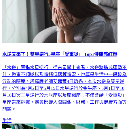
水逆又來了！雙星逆行5星座「受重災」 Top1健康亮紅燈
「水逆」意指水星逆行，從占星學上來看，水逆將造成運勢不
佳、做事不順遂以及情緒低落等情況，也算是生活中一段較為
混亂的時期。塔羅牌老師艾菲爾4日透過，本次水逆為雙星逆
行，分別為4月2日至5月15日水星逆行於金牛座、5月1日至10
月10日冥王星逆行於水瓶座以及摩羯座；不僅會給「受重災」
星座帶來挑戰，還會影響人際關係、財務、工作與健康方面等
問題。
生活