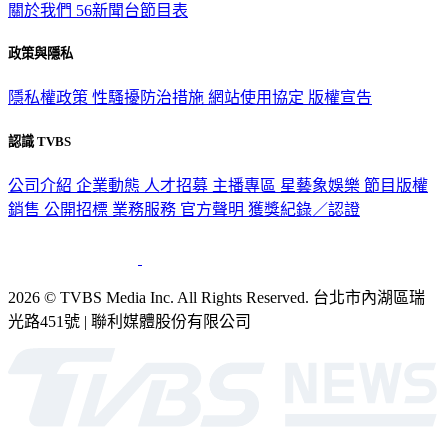
政策與隱私
隱私權政策
性騷擾防治措施
網站使用協定
版權宣告
認識 TVBS
公司介紹
企業動態
人才招募
主播專區
星藝象娛樂
節目版權
銷售
公開招標
業務服務
官方聲明
獲獎紀錄／認證
2026 © TVBS Media Inc. All Rights Reserved. 台北市內湖區瑞
光路451號 | 聯利媒體股份有限公司