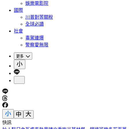
娛樂電影院
國際
川普對等關稅
全球必讀
社會
毒駕連爆
警察愛無限
更多
快訊