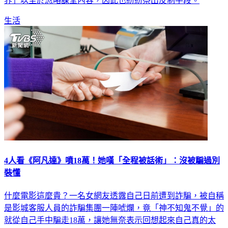
生活
4人看《阿凡達》噴18萬！她嘆「全程被話術」：沒被騙過別
裝懂
什麼電影這麼貴？一名女網友透露自己日前遭到詐騙，被自稱
是影城客服人員的詐騙集團一陣唬爛，竟「神不知鬼不覺」的
就從自己手中騙走18萬，讓她無奈表示回想起來自己真的太
傻，也坦承終於可以理解被騙的心情是什麼，也以自身經驗警