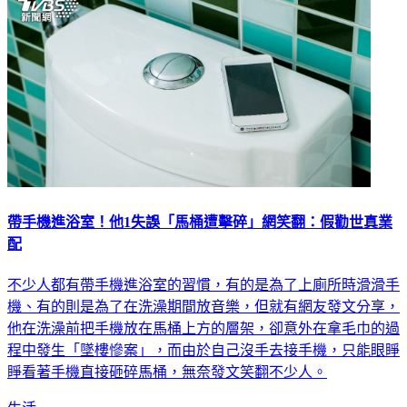
帶手機進浴室！他1失誤「馬桶遭擊碎」網笑翻：假勸世真業
配
不少人都有帶手機進浴室的習慣，有的是為了上廁所時滑滑手
機、有的則是為了在洗澡期間放音樂，但就有網友發文分享，
他在洗澡前把手機放在馬桶上方的層架，卻意外在拿毛巾的過
程中發生「墜樓慘案」，而由於自己沒手去接手機，只能眼睜
睜看著手機直接砸碎馬桶，無奈發文笑翻不少人。
生活