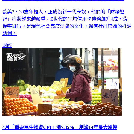
歐美2、30歲年輕人，正成為新一代卡奴，他們的「財務逃
避」症狀越來越嚴重，Z世代的平均信用卡債務飆升4成，背
後突顯得，是現代社會高度消費的文化，還有社群媒體的推波
助瀾。
財經
4月「重要民生物資CPI」漲7.35% 創逾14年最大漲幅