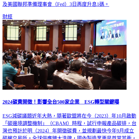
及美國聯邦準備理事會（Fed）3日再度升息1碼。
財經
2024碳費開徵！影響全台500家企業 ESG轉型關鍵曝
ESG減碳議題近年大熱，隨著歐盟將在今（2023）年10月啟動
「碳邊境調整機制」（CBAM）時程，試行申報產品碳排，台
灣也預計於明（2024）年開徵碳費，並規劃最快今年9月成立
碳權交易所。全球供應鏈大洗牌，國內製造業更是首當其衝，