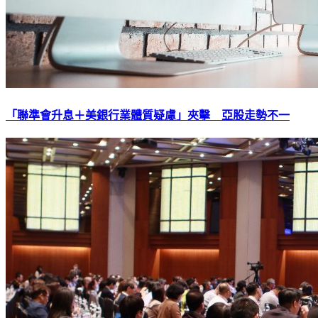
「聯準會升息＋美銀行業體質疑慮」夾擊 亞股走勢不一