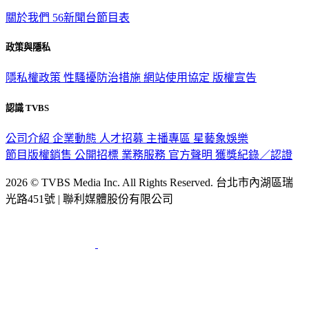
關於我們
56新聞台節目表
政策與隱私
隱私權政策
性騷擾防治措施
網站使用協定
版權宣告
認識 TVBS
公司介紹
企業動態
人才招募
主播專區
星藝象娛樂
節目版權銷售
公開招標
業務服務
官方聲明
獲獎紀錄／認證
2026 © TVBS Media Inc. All Rights Reserved. 台北市內湖區瑞
光路451號 | 聯利媒體股份有限公司