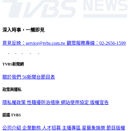
深入時事，一觸即見
意見反映：service@tvbs.com.tw
觀眾服務專線：02-2656-1599
TVBS新聞網
關於我們
56新聞台節目表
政策與隱私
隱私權政策
性騷擾防治措施
網站使用協定
版權宣告
認識 TVBS
公司介紹
企業動態
人才招募
主播專區
星藝象娛樂
節目版權