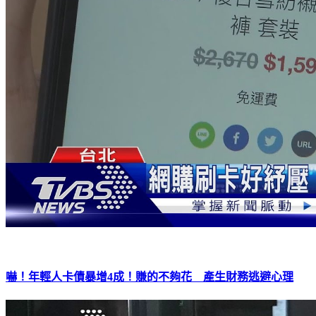
嚇！年輕人卡債暴增4成！賺的不夠花 產生財務逃避心理