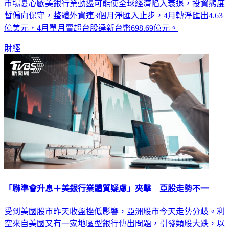
市場憂心歐美銀行業動盪可能使全球經濟陷入衰退，投資態度
暫偏向保守，整體外資連3個月淨匯入止步，4月轉淨匯出4.63
億美元，4月單月賣超台股達新台幣698.69億元。
財經
「聯準會升息＋美銀行業體質疑慮」夾擊 亞股走勢不一
受到美國股市昨天收盤挫低影響，亞洲股市今天走勢分歧。利
空來自美國又有一家地區型銀行傳出問題，引發類股大跌，以