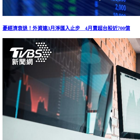
憂經濟衰退！外資連3月淨匯入止步 4月賣超台股近700億