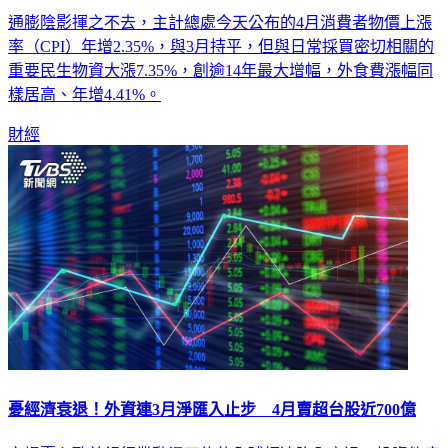
通膨陰影揮之不去，主計總處今天公布的4月消費者物價上漲
率（CPI）年增2.35%，與3月持平，但與日常採買密切相關的
重要民生物資大漲7.35%，創逾14年最大增幅，外食費漲幅同
樣居高、年增4.41%。
財經
憂經濟衰退！外資連3月淨匯入止步 4月賣超台股近700億