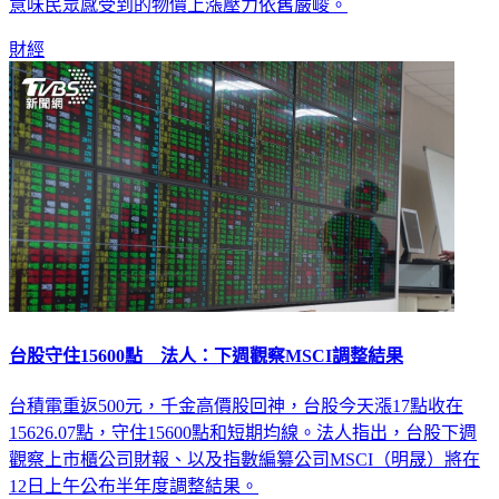
意味民眾感受到的物價上漲壓力依舊嚴峻。
財經
台股守住15600點 法人：下週觀察MSCI調整結果
台積電重返500元，千金高價股回神，台股今天漲17點收在
15626.07點，守住15600點和短期均線。法人指出，台股下週
觀察上市櫃公司財報、以及指數編纂公司MSCI（明晟）將在
12日上午公布半年度調整結果。