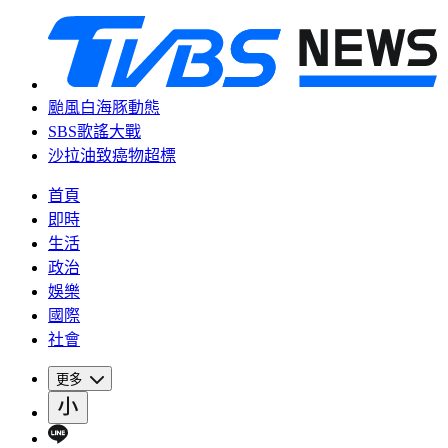
颱風白海豚動態
SBS歌謠大戰
沙拉油致癌物超標
首頁
即時
生活
政治
娛樂
國際
社會
更多