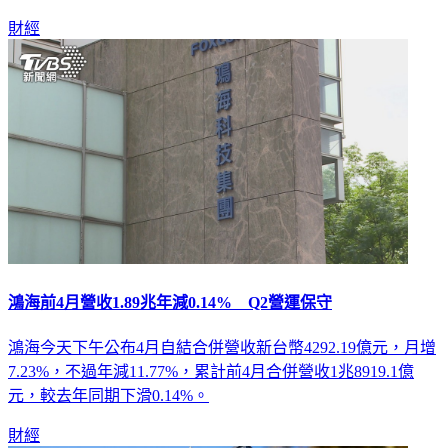
財經
鴻海前4月營收1.89兆年減0.14% Q2營運保守
鴻海今天下午公布4月自結合併營收新台幣4292.19億元，月增
7.23%，不過年減11.77%，累計前4月合併營收1兆8919.1億
元，較去年同期下滑0.14%。
財經