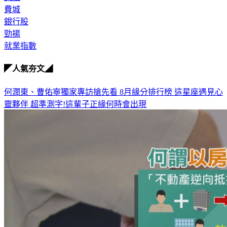
費城
銀行股
勁揚
就業指數
◤人氣夯文◢
何潤東、曹佑寧獨家專訪搶先看
8月緣分排行榜 這星座遇見心
靈夥伴
超準測字!這輩子正緣何時會出現