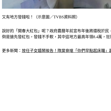
又有地方發錢啦！（示意圖／TVBS資料照）
說好的「開春大紅包」呢？政府農曆年前宣布年後將還稅於民，
倒是搶先發紅包，發錢不手軟，其中這地方最高年領8.4萬，
更多新聞：
放任子女嬉鬧挨告！隋棠竟嗆「你們早點起床囉」