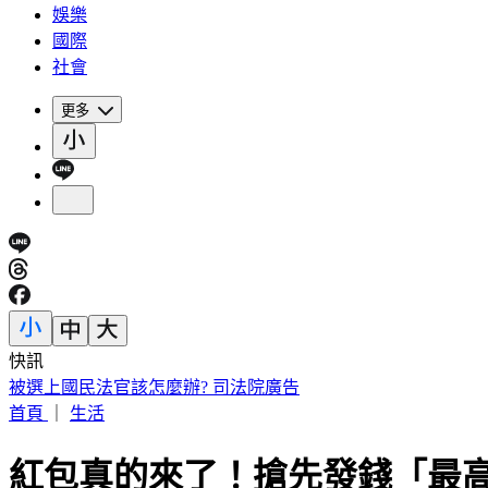
娛樂
國際
社會
更多
快訊
白海豚颱風「最新暴風侵襲率」這縣市最高
首頁
｜
生活
紅包真的來了！搶先發錢「最高