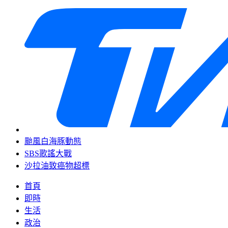
颱風白海豚動態
SBS歌謠大戰
沙拉油致癌物超標
首頁
即時
生活
政治