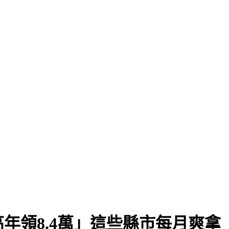
年領8.4萬」這些縣市每月爽拿