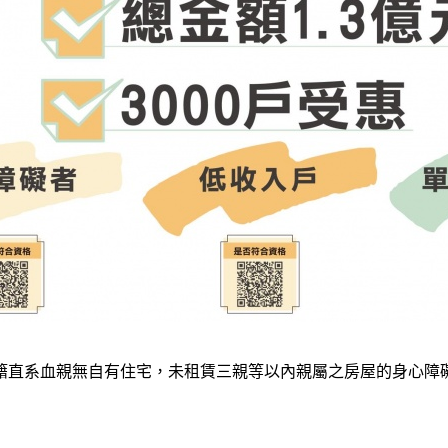
籍直系血親無自有住宅，未租賃三親等以內親屬之房屋的身心障