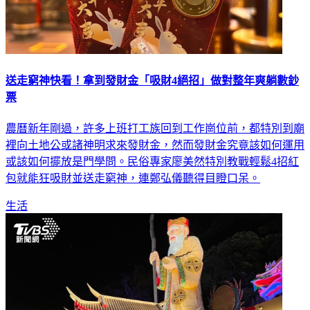
送走窮神快看！拿到發財金「吸財4絕招」做對整年爽躺數鈔
票
農曆新年剛過，許多上班打工族回到工作崗位前，都特別到廟
裡向土地公或諸神明求來發財金，然而發財金究竟該如何運用
或該如何擺放是門學問。民俗專家廖美然特別教戰輕鬆4招紅
包就能狂吸財並送走窮神，連鄭弘儀聽得目瞪口呆。
生活