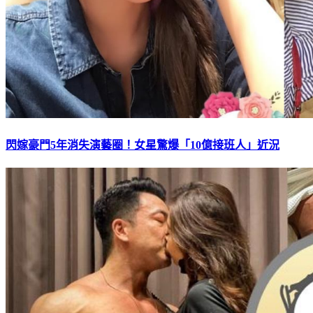
閃嫁豪門5年消失演藝圈！女星驚爆「10億接班人」近況