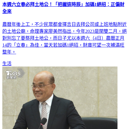
本週六立春必拜土地公！「把握這時辰」加碼1絕招：正偏財
全來
農曆年後上工，不少民眾都會擇吉日去拜公司或上班地點附近
的土地公廟，命理專家廖美然指出，今年2023是閏雙二月，絕
對別忘了要祭拜土地公，而日子尤以本週六（4日）農曆正月
14的「立春」為佳，當天若加碼1絕招，財庫可望一次補滿旺
整年。
生活