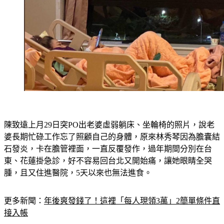
陳致遠上月29日突PO出老婆虛弱躺床、坐輪椅的照片，說老
婆長期忙碌工作忘了照顧自己的身體，原來林秀琴因為膽囊結
石發炎，卡在膽管裡面，一直反覆發作，過年期間分別在台
東、花蓮掛急診，好不容易回台北又開始痛，讓她眼睛全哭
腫，且又住進醫院，5天以來也無法進食。
更多新聞：
年後爽發錢了！這裡「每人現領3萬」2簡單條件直
接入帳