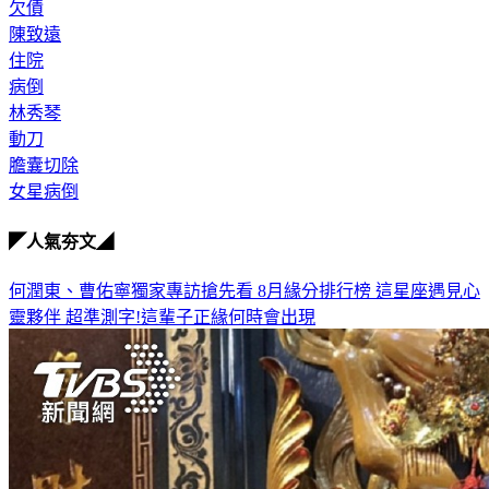
欠債
陳致遠
住院
病倒
林秀琴
動刀
膽囊切除
女星病倒
◤人氣夯文◢
何潤東、曹佑寧獨家專訪搶先看
8月緣分排行榜 這星座遇見心
靈夥伴
超準測字!這輩子正緣何時會出現