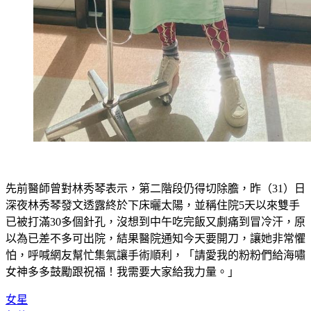
先前醫師曾對林秀琴表示，第二階段仍得切除膽，昨（31）日
深夜林秀琴發文透露終於下床曬太陽，並稱住院5天以來雙手
已被打滿30多個針孔，沒想到中午吃完飯又劇痛到冒冷汗，原
以為已差不多可出院，結果醫院通知今天要開刀，讓她非常懼
怕，呼喊網友幫忙集氣讓手術順利，「請愛我的粉粉們給海嘯
女神多多鼓勵跟祝福！我需要大家給我力量。」
女星