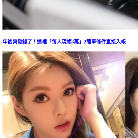
年後爽發錢了！這裡「每人現領3萬」2簡單條件直接入帳