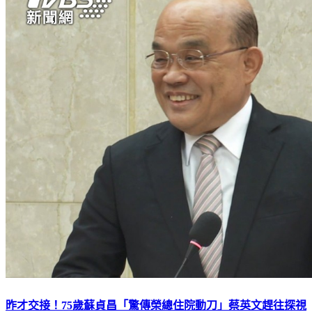
昨才交接！75歲蘇貞昌「驚傳榮總住院動刀」蔡英文趕往探視