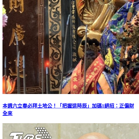
本週六立春必拜土地公！「把握這時辰」加碼1絕招：正偏財
全來