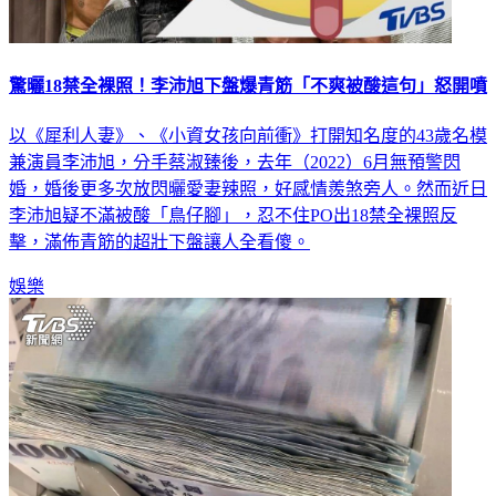
驚曬18禁全裸照！李沛旭下盤爆青筋「不爽被酸這句」怒開噴
以《犀利人妻》、《小資女孩向前衝》打開知名度的43歲名模
兼演員李沛旭，分手蔡淑臻後，去年（2022）6月無預警閃
婚，婚後更多次放閃曬愛妻辣照，好感情羨煞旁人。然而近日
李沛旭疑不滿被酸「鳥仔腳」，忍不住PO出18禁全裸照反
擊，滿佈青筋的超壯下盤讓人全看傻。
娛樂