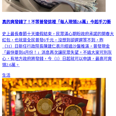
真的爽發錢了！不等普發這裡「每人現領2.6萬」今起手刀衝
史上最長春節十天連假結束，民眾滿心期盼政府承諾的開春大
紅包，也就是全民普發6千元，沒想到卻遲遲等不到，昨
（31）日新任行政院長陳建仁表示經過沙盤推演，普發現金
「最快要到4月份！」消息再次讓民眾失望。不過大家可別灰
心，有地方政府將發錢，今（1）日起就可以申請，最高可爽
領2.6萬。
生活