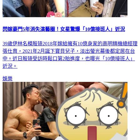
閃嫁豪門5年消失演藝圈！女星驚爆「10億接班人」近況
39歲伊林名模殷琦2018年嫁給擁有10億身家的高明精機總經理
張仕育，2021年2月誕下寶貝兒子，淡出螢光幕後都定居在台
中。近日殷琦受訪時鬆口第2胎進度，也曝光「10億接班人」
近況。
娛樂