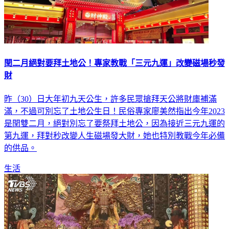
閏二月絕對要拜土地公！專家教戰「三元九運」改變磁場秒發
財
昨（30）日大年初九天公生，許多民眾搶拜天公將財庫補滿
滿，不過可別忘了土地公生日！民俗專家廖美然指出今年2023
是閏雙二月，絕對別忘了要祭拜土地公，因為接近三元九運的
第九運，拜對秒改變人生磁場發大財，她也特別教戰今年必備
的供品。
生活