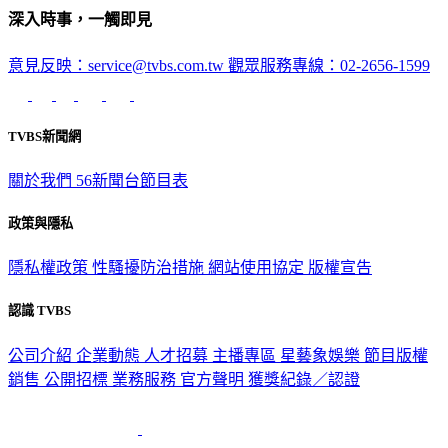
深入時事，一觸即見
意見反映：service@tvbs.com.tw
觀眾服務專線：02-2656-1599
TVBS新聞網
關於我們
56新聞台節目表
政策與隱私
隱私權政策
性騷擾防治措施
網站使用協定
版權宣告
認識 TVBS
公司介紹
企業動態
人才招募
主播專區
星藝象娛樂
節目版權
銷售
公開招標
業務服務
官方聲明
獲獎紀錄／認證