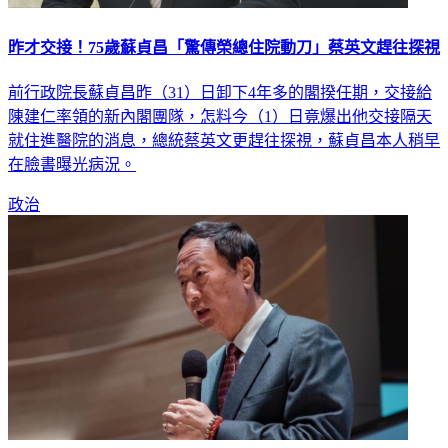
昨才交接！75歲蘇貞昌「驚傳榮總住院動刀」蔡英文趕往探視
前行政院長蘇貞昌昨（31）日卸下4年多的閣揆任期，交接給
陳建仁率領的新內閣團隊，怎料今（1）日竟爆出他交接隔天
就住進醫院的消息，總統蔡英文更趕往探視，蘇貞昌本人稍早
在臉書曝光病況。
政治