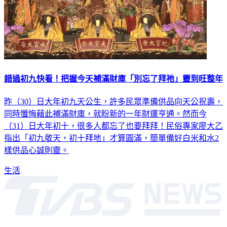
錯過初九快看！把握今天補滿財庫「別忘了拜祂」靈到旺整年
昨（30）日大年初九天公生，許多民眾準備供品向天公祝壽，
同時懺悔藉此補滿財庫，就盼新的一年財運亨通。然而今
（31）日大年初十，很多人都忘了也要拜拜！民俗專家廖大乙
指出「初九敬天，初十拜地」才算圓滿，簡單備好白米和水2
樣供品心誠則靈。
生活