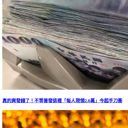
真的爽發錢了！不等普發這裡「每人現領2.6萬」今起手刀衝