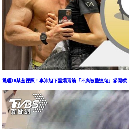
驚曬18禁全裸照！李沛旭下盤爆青筋「不爽被酸這句」怒開噴