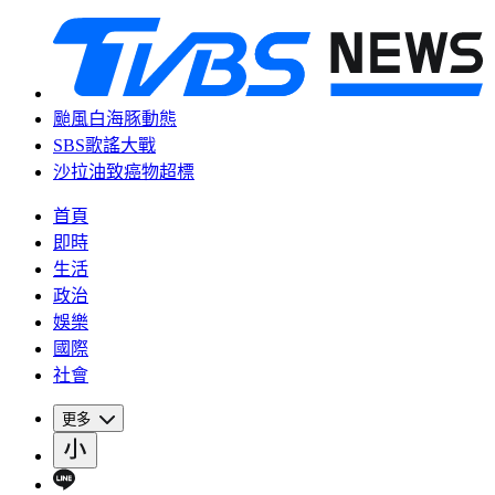
颱風白海豚動態
SBS歌謠大戰
沙拉油致癌物超標
首頁
即時
生活
政治
娛樂
國際
社會
更多