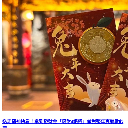
送走窮神快看！拿到發財金「吸財4絕招」做對整年爽躺數鈔