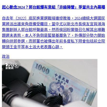
起心動念2024？郭台銘爆有意組「非綠陣營」爭當共主內幕曝
自去年（2022）底民進黨選戰接連慘敗後，2024總統大選國民
黨將派出誰來角逐備受矚目，當中尤以新北市長侯友宜與鴻海
集團創辦人郭台銘呼聲最高。然而侯因盼黨徵召化解其出場難
題遲未表態，本人不急倒是藍營基層急了，外傳部分勢力開始
轉向拱郭參選，而郭董也被傳出年前多度私下拜會包括前立院
龍頭王金平等本土派大老表露心跡。
政治