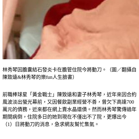
林秀琴因膽囊結石發炎卡在膽管住院今將動刀。（圖／翻攝自
陳致遠&林秀琴的樂fun人生臉書）
前職棒球星「黃金戰士」陳致遠和妻子林秀琴，近年來因合約
風波淡出螢光幕前，又因餐飲副業經營不善，曾欠下高達700
萬元的債務，近來都在網上賣水晶還債。然而林秀琴驚傳過年
期間病倒，住院多日的她到現在不僅出不了院，更爆出今
（1）日將動刀的消息，急求網友幫忙集氣。