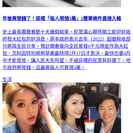
年後爽發錢了！這裡「每人現領3萬」2簡單條件直接入帳
史上最長農曆春節十天連假結束，民眾滿心期待開工能迎好政
府發大紅包的好消息，原本政府表示去年（2022）超徵稅收部
分將與全民分享，預計開春後向全民普發6千元現金作為大紅
包，怎料因特別條例草案最快得2月17日才表決，最快也要4月
中才能發放，讓人民大失所望。不過這裡的民眾有好康了，地
方政府將發錢，且最高每人可爽領3萬。
生活