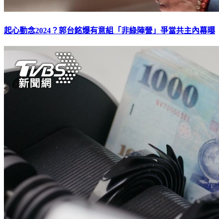
起心動念2024？郭台銘爆有意組「非綠陣營」爭當共主內幕曝