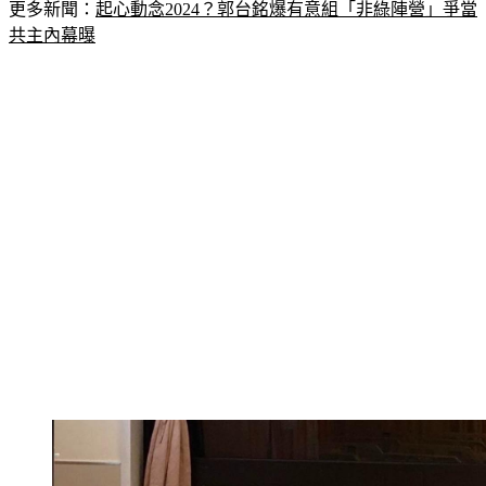
更多新聞：
起心動念2024？郭台銘爆有意組「非綠陣營」爭當
共主內幕曝