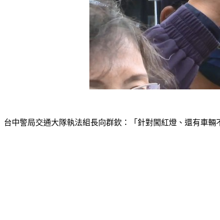
台中警局交通大隊執法組長向群欽：「針對闖紅燈、還有車輛