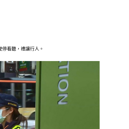
駛停看聽，禮讓行人。