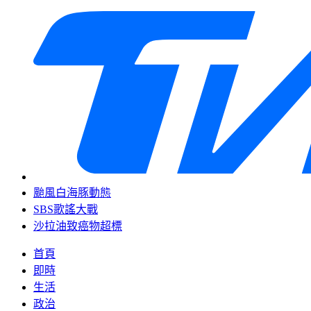
颱風白海豚動態
SBS歌謠大戰
沙拉油致癌物超標
首頁
即時
生活
政治