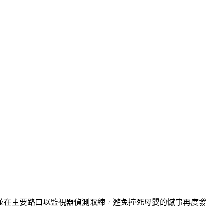
並在主要路口以監視器偵測取締，避免撞死母嬰的憾事再度發