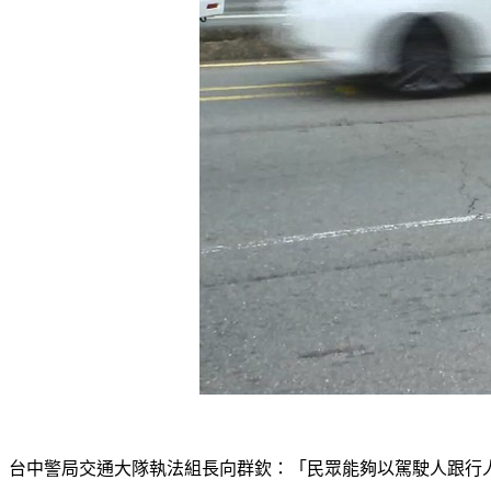
台中警局交通大隊執法組長向群欽：「民眾能夠以駕駛人跟行