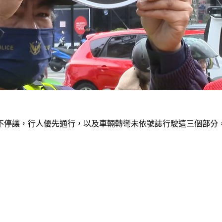
不停讓，行人優先通行，以及車輛轉彎未依號誌行駛這三個部分