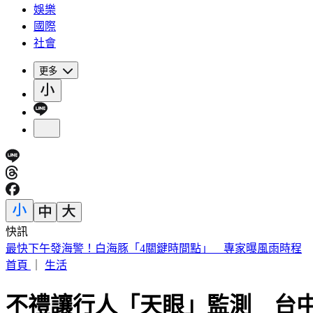
娛樂
國際
社會
更多
快訊
白海豚颱風假？最新暴風圈侵襲率出爐 這縣市64%最高
首頁
｜
生活
不禮讓行人「天眼」監測 台