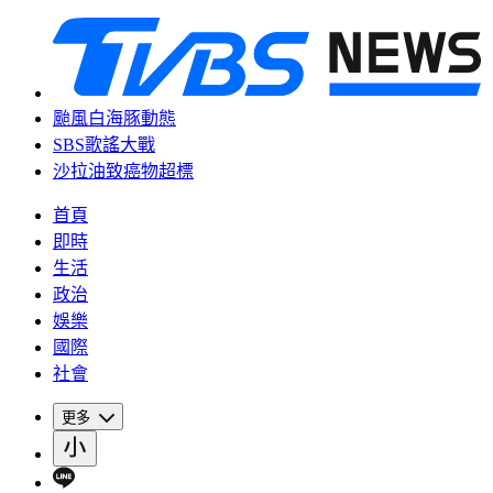
颱風白海豚動態
SBS歌謠大戰
沙拉油致癌物超標
首頁
即時
生活
政治
娛樂
國際
社會
更多