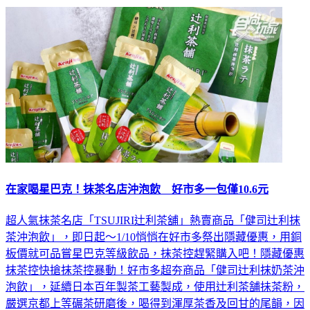
在家喝星巴克！抹茶名店沖泡飲 好市多一包僅10.6元
超人氣抹茶名店「TSUJIRI辻利茶舖」熱賣商品「健司辻利抹
茶沖泡飲」，即日起～1/10悄悄在好市多祭出隱藏優惠，用銅
板價就可品嘗星巴克等級飲品，抹茶控趕緊購入吧！隱藏優惠
抹茶控快搶抹茶控暴動！好市多超夯商品「健司辻利抹奶茶沖
泡飲」，延續日本百年製茶工藝製成，使用辻利茶舗抺茶粉，