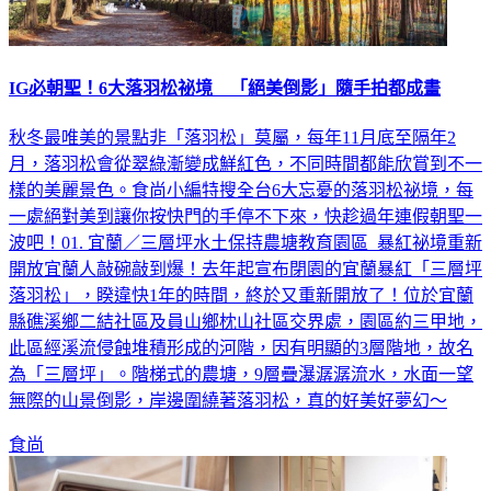
IG必朝聖！6大落羽松祕境 「絕美倒影」隨手拍都成畫
秋冬最唯美的景點非「落羽松」莫屬，每年11月底至隔年2
月，落羽松會從翠綠漸變成鮮紅色，不同時間都能欣賞到不一
樣的美麗景色。食尚小編特搜全台6大忘憂的落羽松祕境，每
一處絕對美到讓你按快門的手停不下來，快趁過年連假朝聖一
波吧！01. 宜蘭／三層坪水土保持農塘教育園區 暴紅祕境重新
開放宜蘭人敲碗敲到爆！去年起宣布閉園的宜蘭暴紅「三層坪
落羽松」，睽違快1年的時間，終於又重新開放了！位於宜蘭
縣礁溪鄉二結社區及員山鄉枕山社區交界處，園區約三甲地，
此區經溪流侵蝕堆積形成的河階，因有明顯的3層階地，故名
為「三層坪」。階梯式的農塘，9層疊瀑潺潺流水，水面一望
無際的山景倒影，岸邊圍繞著落羽松，真的好美好夢幻～
食尚