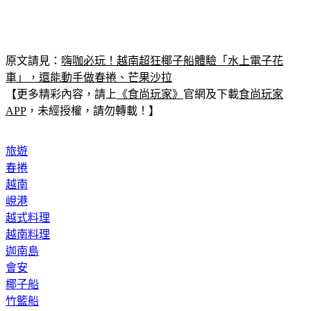
原文請見：
嗨咖必玩！越南超狂椰子船體驗「水上電子花
車」，還能動手做春捲、芒果沙拉
【更多精彩內容，請上
《食尚玩家》
官網及下載
食尚玩家
APP
，未經授權，請勿轉載！】
旅遊
春捲
越南
峴港
越式料理
越南料理
迦南島
會安
椰子船