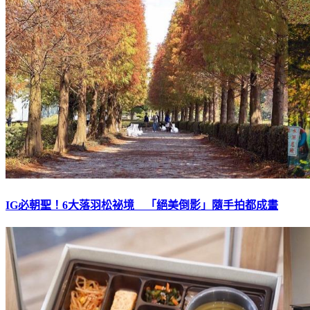
IG必朝聖！6大落羽松祕境 「絕美倒影」隨手拍都成畫