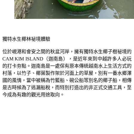
獨特水生椰林祕境體驗
位於峴港和會安之間的秋盆河岸，擁有獨特水生椰子樹祕境的
CAM KIM ISLAND（迦南島），是近年來到中越許多人必玩
的打卡夯點。迦南島是一處保有原本傳統越南水上生活方式的
村落，以竹子、椰葉製作架於河面上的草屋，別有一番水鄉澤
國的風情，當中被稱為竹籃船、碗公船等別名的椰子船，相傳
是古時候為了逃漏船稅，而特別打造出的非正式交通工具，至
今成為有趣的觀光用途取向。