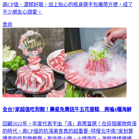
嚴選京都上等碾茶研磨後，喝得到渾厚茶香及回甘的尾韻，因
高CP值、濃郁好喝，加上貼心的瓶身隨手包攜帶方便，成了
不少網友心頭愛。
食尚
全台7家超值吃到飽！壽星免費送牛五花蛋糕 爽嗑4種海鮮
回顧2022年，年度代表字由「漲」高票當選！在這個萬物齊漲
的時代，高CP值的抗漲美食真的超重要~特搜北中南7家划算