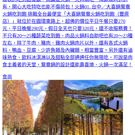
爆表的吃到飽餐廳，無論是火鍋、火烤兩吃、海鮮燒烤通通
有，開心大吃特吃也能不傷荷包！火鍋01. 台中／大喜鍋鴛鴦
火鍋吃到飽 挑戰全台最便宜「大喜鍋鴛鴦火鍋吃到飽（豐原
店）」就位於在圓環東路上，超佛的價位平日午餐只要270
元、平日晚餐290元，假日全天也只要320元，還不收服務費！
不只有20～25種蔬菜吃到飽，肉品火鍋料自助吧也有20～23種
左右，除了牛肉、豬肉、雞肉火鍋肉片以外，還有各式火鍋
料、鴨血、豆腐、少許魚類及內臟類，相當豐富。另外還有滷
味熟食、飲料冰淇淋以及甜點全部通通任你無限吃，可說是肉
食主義者的天堂，鴛鴦鍋的設計還能壽喜燒、火鍋一次滿足！
食尚