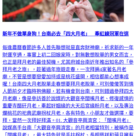
新年不做單身狗！台南必去「四大月老」 牽紅線冠軍在這
每逢農曆春節許多人首先聯想就是直奔財神廟，祈求新的一年
財運亨通，事實上初二回娘家時，對無數想脫單的男女而言，
也正是拜月老的最佳契機。尤其府城台南近年推出知名的「參
拜月老之旅」，趁著過年旅遊走春，一次拜遍4家著名月老
廟，不管是想要戀愛加持或是桃花盛開，相信都能心想事成
喔！台南四大月老脫單走春想要拜月老脫單，可別傻傻等到情
人節前夕才臨時抱佛腳，若有機會到台南，可別錯過參拜四大
月老廟，像是參訪善於說媒的大觀音亭闊嘴月老、修復感情的
重慶寺醋矸月老，牽起好姻緣的大天后宮緣粉月老，以及專治
爛桃花的祀典武廟拐杖月老，各有特色，小朋友才做選擇，要
拜，當然一次拜好拜滿。01. 大觀音亭興濟宮：「闊嘴月老」
說媒高手台南「大觀音亭興濟宮」的月老相當特別，被稱作是