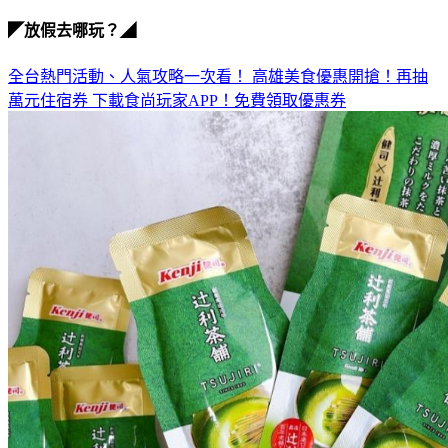
竹籃船
◤放假去哪玩？◢
全台熱門活動、人氣攻略一次看！
高雄美食優惠開搶！再抽
萬元住宿券
下載食尚玩家APP！免費領取優惠券