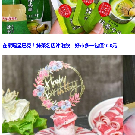
在家喝星巴克！抹茶名店沖泡飲 好市多一包僅10.6元