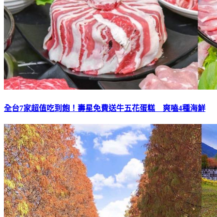
全台7家超值吃到飽！壽星免費送牛五花蛋糕 爽嗑4種海鮮