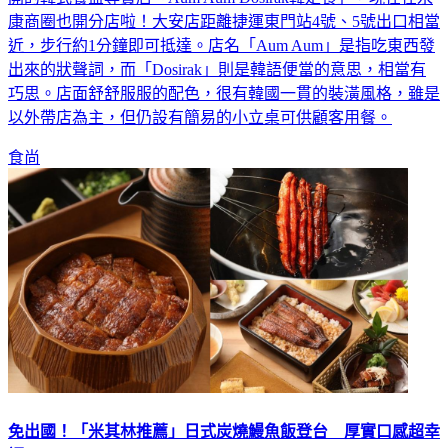
開的韓式餐盒專賣店「Aum Aum Dosirak韓定食」，現在在永
康商圈也開分店啦！大安店距離捷運東門站4號、5號出口相當
近，步行約1分鐘即可抵達。店名「Aum Aum」是指吃東西發
出來的狀聲詞，而「Dosirak」則是韓語便當的意思，相當有
巧思。店面舒舒服服的配色，很有韓國一貫的裝潢風格，雖是
以外帶店為主，但仍設有簡易的小立桌可供顧客用餐。
食尚