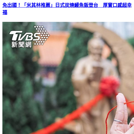
免出國！「米其林推薦」日式炭燒鰻魚飯登台 厚實口感超幸
福