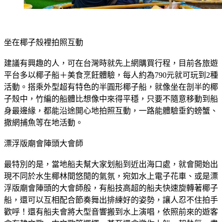
坐在椰子殼裡拍照互動
建議有興趣的人，可在台灣時就先上網購買行程，目前各旅遊
平台多以椰子船＋美食烹飪體驗，每人約為790元就可玩到2種
活動。搭乘外型超有特色的半圓形椰子船，就像坐在剖半的椰
子殼中，竹編的船體比想像中來得平穩，只要不隨意移動到船
身最邊緣，都能沿途開心地拍照互動，一路能體驗垂釣螃蟹、
撒網捕魚等在地活動。
漂浮版廟會陣頭大會師
最特別的是，當地船夫幫大家划船到近出海口處，就會開始出
現不同於水生椰林間悠閒的氣氛，宛如水上電子花車、或是漂
浮版廟會陣頭的大會師般，有船技高超的船夫快速旋轉著椰子
船，還可以互相配合節奏舞出排練好的姿勢，讓人忍不住拍手