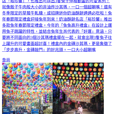
兔年就是要被可愛兔兔包圍，就連大甲媽祖最愛的奶油酥餅名
店「裕珍馨」，也推出可拼出3隻兔子停格動畫的可愛系列！
就像骰子牛肉般大小的非油炸沙其瑪，一口一個超唰嘴！還有
冬季限定的草莓牛軋糖，或招牌迷你奶油酥餅通通必吃啦！兔
年春節限定禮盒迎接兔年到來！奶油酥餅名店「裕珍馨」推出
多款兔年春節限定禮盒。今年的「兔兔高升禮盒」在設計上運
用兔子跳躍的特性，並結合兔年生肖代表的「好運」意涵，只
要將不同面向的3個沙其瑪禮盒擺在一起，就會出現3隻兔子往
上躍升的可愛畫面超討喜！禮盒內的金磚沙其瑪，更是象徵了
「步步高升，金磚敲門」的好兆頭。一口大小超唰嘴
食尚