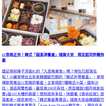
11宮格正夯！韓式「超澎湃餐盒」插旗大安 限定起司炸雞快
衝
還記得前陣子洗版IG的「九宮格美食」嗎？現在已經落伍
啦！小編發現台北有家韓國歐巴開的「韓式外帶餐盒」，竟發
揮創意推出11宮格的餐盒，主食搭配7種韓式小菜，還有沙
拉、湯品與雙色飯，最低竟200元有找，而且據說3個月就能狂
賣1座101大樓的高度！想到底有多狂，快跟著《食尚玩家》部
落客來一探究竟吧～「韓式餐盒專賣店」插旗大安由韓國歐巴