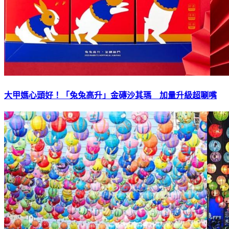
大甲媽心頭好！「兔兔高升」金磚沙其瑪 加量升級超唰嘴