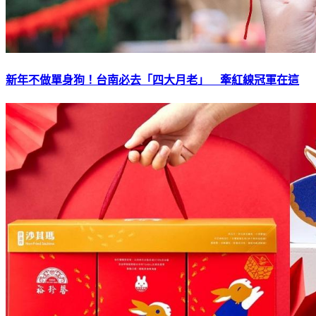
新年不做單身狗！台南必去「四大月老」 牽紅線冠軍在這