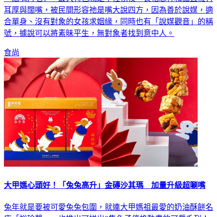
「闊嘴月老」，最大特色就是手拄柺杖、長相慈祥和藹且擁有
耳厚與闊嘴，被民間形容祂是嘴大說四方，因為善於說媒，適
合單身、沒有對象的女孩求姻緣，同時也有「說媒觀音」的稱
號，據說可以將素昧平生，無對象者找到意中人。
食尚
大甲媽心頭好！「兔兔高升」金磚沙其瑪 加量升級超唰嘴