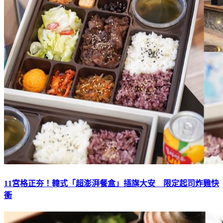
11宮格正夯！韓式「超澎湃餐盒」插旗大安 限定起司炸雞快
衝