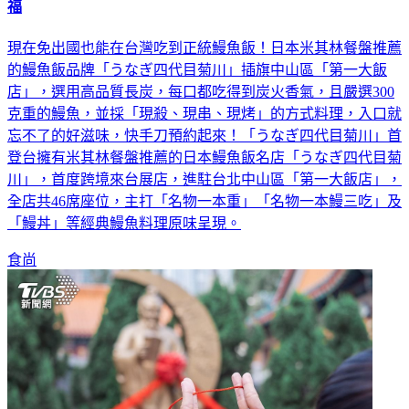
免出國！「米其林推薦」日式炭燒鰻魚飯登台 厚實口感超幸
福
現在免出國也能在台灣吃到正統鰻魚飯！日本米其林餐盤推薦
的鰻魚飯品牌「うなぎ四代目菊川」插旗中山區「第一大飯
店」，選用高品質長炭，每口都吃得到炭火香氣，且嚴選300
克重的鰻魚，並採「現殺、現串、現烤」的方式料理，入口就
忘不了的好滋味，快手刀預約起來！「うなぎ四代目菊川」首
登台擁有米其林餐盤推薦的日本鰻魚飯名店「うなぎ四代目菊
川」，首度跨境來台展店，進駐台北中山區「第一大飯店」，
全店共46席座位，主打「名物一本重」「名物一本鰻三吃」及
「鰻丼」等經典鰻魚料理原味呈現。
食尚