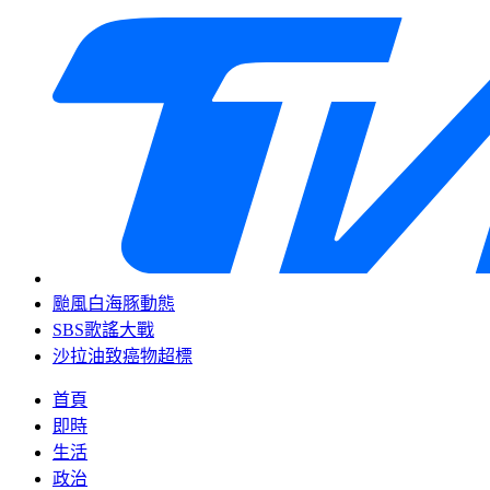
颱風白海豚動態
SBS歌謠大戰
沙拉油致癌物超標
首頁
即時
生活
政治