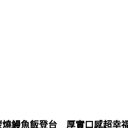
炭燒鰻魚飯登台 厚實口感超幸