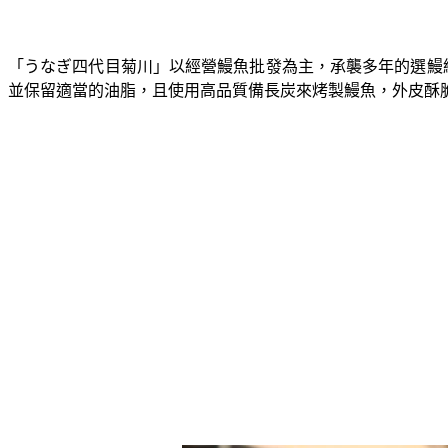
「うなぎ四代目菊川」以經營鰻魚批發為主，承襲多年的選鰻
並保留適當的油脂，且使用高品質備長炭來烤製鰻魚，外皮酥