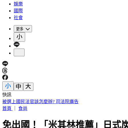
娛樂
國際
社會
更多
快訊
快訊／小刀證實離婚！「台玻駙馬」身分驚早已成過去式
首頁
｜
食尚
免出國！「米其林推薦」日式