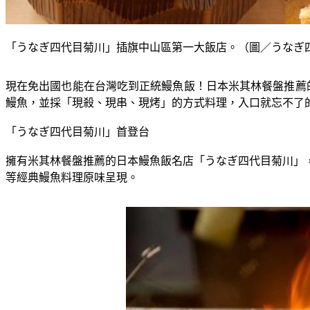
「うなぎ四代目菊川」插旗中山區第一大飯店。（圖／うなぎ
現在免出國也能在台灣吃到正統鰻魚飯！日本米其林餐盤推薦
鰻魚，並採「現殺、現串、現烤」的方式料理，入口就忘不了
「うなぎ四代目菊川」首登台
擁有米其林餐盤推薦的日本鰻魚飯名店「うなぎ四代目菊川」
等經典鰻魚料理原味呈現。