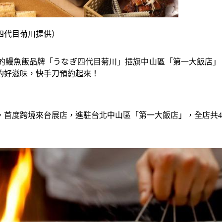
四代目菊川提供）
的鰻魚飯品牌「うなぎ四代目菊川」插旗中山區「第一大飯店」，
的好滋味，快手刀預約起來！
，首度跨境來台展店，進駐台北中山區「第一大飯店」，全店共4