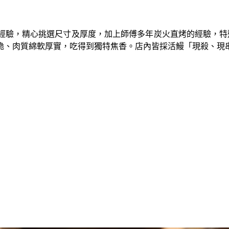
經驗，精心挑選尺寸及厚度，加上師傅多年炭火直烤的經驗，特選
脆、肉質綿軟厚實，吃得到獨特焦香。店內皆採活鰻「現殺、現