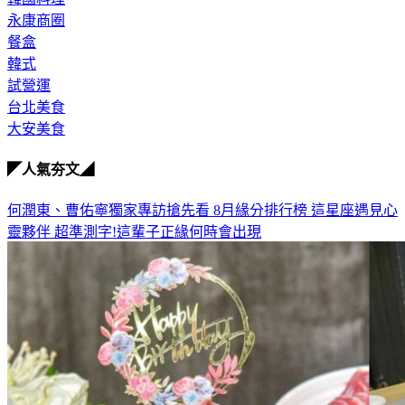
永康商圈
餐盒
韓式
試營運
台北美食
大安美食
◤人氣夯文◢
何潤東、曹佑寧獨家專訪搶先看
8月緣分排行榜 這星座遇見心
靈夥伴
超準測字!這輩子正緣何時會出現