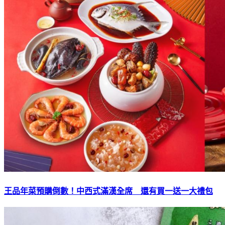
王品年菜預購倒數！中西式滿漢全席 還有買一送一大禮包