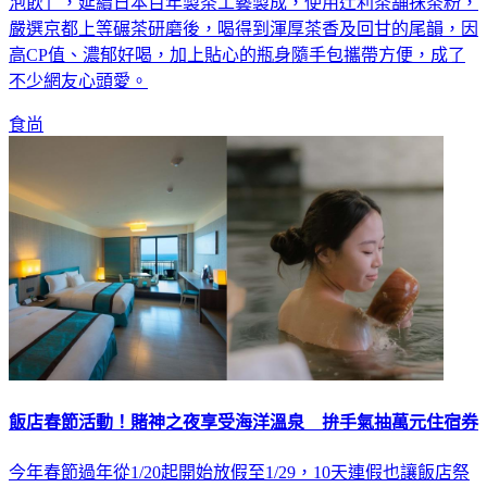
泡飲」，延續日本百年製茶工藝製成，使用辻利茶舗抺茶粉，
嚴選京都上等碾茶研磨後，喝得到渾厚茶香及回甘的尾韻，因
高CP值、濃郁好喝，加上貼心的瓶身隨手包攜帶方便，成了
不少網友心頭愛。
食尚
飯店春節活動！賭神之夜享受海洋溫泉 拚手氣抽萬元住宿券
今年春節過年從1/20起開始放假至1/29，10天連假也讓飯店祭