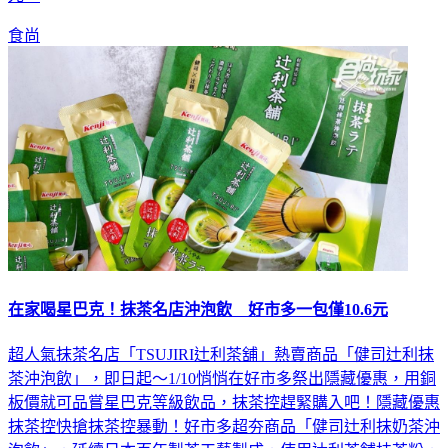
食尚
在家喝星巴克！抹茶名店沖泡飲 好市多一包僅10.6元
超人氣抹茶名店「TSUJIRI辻利茶舖」熱賣商品「健司辻利抹
茶沖泡飲」，即日起～1/10悄悄在好市多祭出隱藏優惠，用銅
板價就可品嘗星巴克等級飲品，抹茶控趕緊購入吧！隱藏優惠
抹茶控快搶抹茶控暴動！好市多超夯商品「健司辻利抹奶茶沖