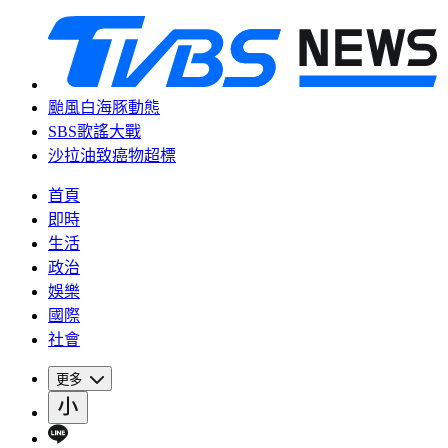
颱風白海豚動態
SBS歌謠大戰
沙拉油致癌物超標
首頁
即時
生活
政治
娛樂
國際
社會
更多