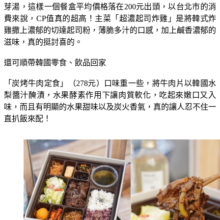
芽湯，這樣一個餐盒平均價格落在200元出頭，以台北市的消
費來說，CP值真的超高！主菜「超濃起司炸雞」是將韓式炸
雞撒上濃郁的切達起司粉，薄脆多汁的口感，加上鹹香濃郁的
滋味，真的挺討喜的。
還可順帶韓國零食、飲品回家
「炭烤牛肉定食」（278元）口味重一些，將牛肉片以韓國水
梨醬汁醃漬，水果酵素作用下讓肉質軟化，吃起來嫩口又入
味，而且有明顯的水果甜味以及炭火香氣，真的讓人忍不住一
直扒飯來配！