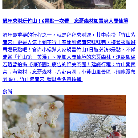
過年求財玩竹山！6景點一次看 忘憂森林如置身人間仙境
過年最重要的行程之一，就是拜拜求財運，其中南投「竹山紫
南宮」更是人氣上到不行！春節到紫南宮拜拜完，接著來順遊
周邊景點吧！食尚小編幫大家規畫竹山1日遊必訪6景點，不僅
能賞「竹山第一美瀑」、宛如人間仙境的忘憂森林，還朝聖徐
若瑄曾拍攝《御茶園》廣告的絕美茶園！建議行程：竹山紫南
宮→海盜村→忘憂森林→八卦茶園→小黃山風景區→瑞龍瀑布
園區01. 竹山紫南宮 發財金名聲遠播
食尚