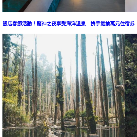
飯店春節活動！賭神之夜享受海洋溫泉 拚手氣抽萬元住宿券