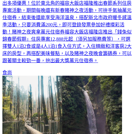
出多項優惠！位於東北角的福容大飯店福隆推出春節系列住房
專案活動，期間每晚還有新春賭神之夜活動，可拚手氣抽萬元
住宿券，結束後還能享受海洋溫泉，搭配新北市政府暖冬感溫
季活動，只要消費滿200元，即可登錄發票參加好禮摸彩活
動！賭神之夜爽拿萬元住宿券福容大飯店福隆店推出「錢兔似
錦春節假期」住房專案12,888元起（須另加服務費等），可選
擇雙人1泊2食或是4人1泊1食入住方式，入住精緻和洋客房2大
床的房型，再搭配美味餐點，以及賭神之夜晚會籌碼券，可以
跟著關主較勁一番，拚出最大獎萬元住宿券。
食尚