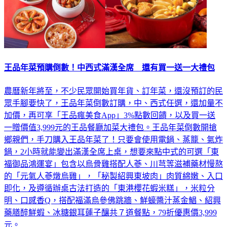
王品年菜預購倒數！中西式滿漢全席 還有買一送一大禮包
農曆新年將至，不少民眾開始買年貨、訂年菜，還沒預訂的民
眾手腳要快了，王品年菜倒數訂購，中、西式任選，還加量不
加價，再可享「王品瘋美食App」3%點數回饋，以及買一送
一贈價值3,999元的王品餐廳加菜大禮包。王品年菜倒數開搶
鄉親們，手刀購入王品年菜了！只要會使用電鍋、蒸籠、氣炸
鍋，2小時就能變出滿漢全席上桌，想要來點中式的可選「東
福御品鴻運宴」包含以烏骨雞搭配人蔘、川芎等滋補藥材慢熬
的「元氣人蔘燉烏雞」，「秘製紹興東坡肉」肉質綿嫩、入口
即化，及遵循辦桌古法打造的「東港櫻花蝦米糕」，米粒分
明、口感香Q，搭配福滿烏參佛跳牆、鮮蠔醬汁蒸金鯧、紹興
藥膳醉鮮蝦、冰糖銀耳蓮子釀共７道餐點，79折優惠價3,999
元。