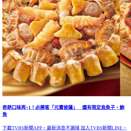
奇葩口味再+1！必勝客「元寶披薩」 還有限定烏魚子、鮑
魚
下載TVBS新聞APP，最新消息不漏接
加入TVBS新聞LINE，