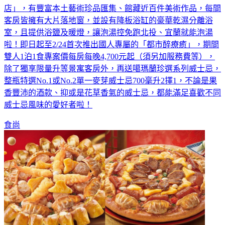
店」，有豐富本土藝術珍品匯集、館藏近百件美術作品，每間
客房皆擁有大片落地窗，並設有降板浴缸的豪華乾濕分離浴
室，且提供浴鹽及暖燈，讓泡湯控免跑北投、宜蘭就能泡湯
啦！即日起至2/24首次推出國人專屬的「都市醉療癒」，期間
雙人1泊1食專案價每房每晚4,700元起（須另加服務費等），
除了獨享限量升等景寓客房外，再送噶瑪蘭珍選系列威士忌，
整瓶特選No.1或No.2單一麥芽威士忌700毫升2擇1，不論是果
香豐沛的酒款、抑或是花草香氣的威士忌，都能滿足喜歡不同
威士忌風味的愛好者啦！
食尚