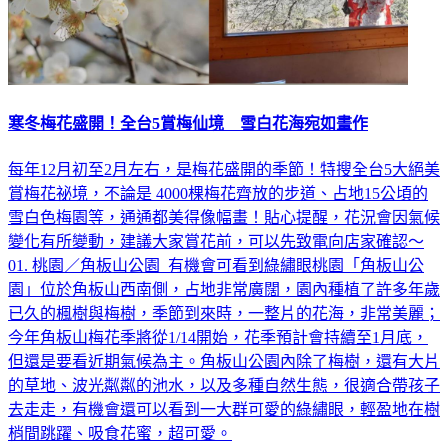
寒冬梅花盛開！全台5賞梅仙境 雪白花海宛如畫作
每年12月初至2月左右，是梅花盛開的季節！特搜全台5大絕美
賞梅花祕境，不論是 4000棵梅花齊放的步道、占地15公頃的
雪白色梅園等，通通都美得像幅畫！貼心提醒，花況會因氣候
變化有所變動，建議大家賞花前，可以先致電向店家確認～
01. 桃園／角板山公園 有機會可看到綠繡眼桃園「角板山公
園」位於角板山西南側，占地非常廣闊，園內種植了許多年歲
已久的楓樹與梅樹，季節到來時，一整片的花海，非常美麗；
今年角板山梅花季將從1/14開始，花季預計會持續至1月底，
但還是要看近期氣候為主。角板山公園內除了梅樹，還有大片
的草地、波光粼粼的池水，以及多種自然生態，很適合帶孩子
去走走，有機會還可以看到一大群可愛的綠繡眼，輕盈地在樹
梢間跳躍、吸食花蜜，超可愛。