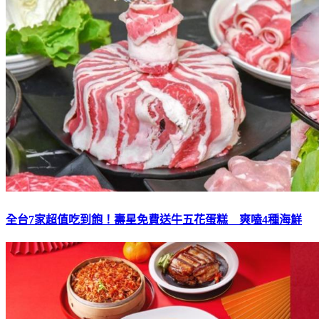
全台7家超值吃到飽！壽星免費送牛五花蛋糕 爽嗑4種海鮮