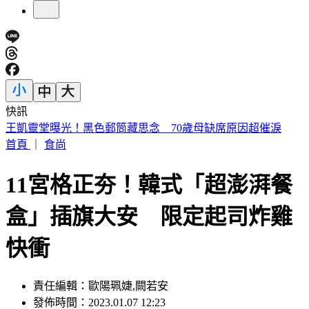
快訊
提醒國一新生守秩序！台中女師遭「掃把刺眼重傷」恐失明
首頁
｜
食尚
11宮格正夯！韓式「超澎湃餐
盒」插旗大安 限定起司炸雞
快衝
責任編輯：歐陽珮婕,闕若安
發佈時間：2023.01.07 12:23