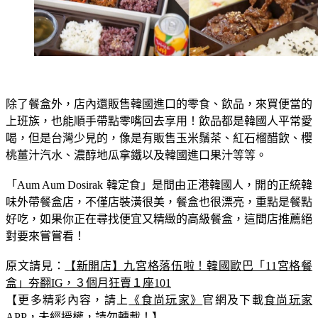
除了餐盒外，店內還販售韓國進口的零食、飲品，來買便當的
上班族，也能順手帶點零嘴回去享用！飲品都是韓國人平常愛
喝，但是台灣少見的，像是有販售玉米鬚茶、紅石榴醋飲、櫻
桃薑汁汽水、濃醇地瓜拿鐵以及韓國進口果汁等等。
「Aum Aum Dosirak 韓定食」是間由正港韓國人，開的正統韓
味外帶餐盒店，不僅店裝潢很美，餐盒也很漂亮，重點是餐點
好吃，如果你正在尋找便宜又精緻的高級餐盒，這間店推薦絕
對要來嘗嘗看！
原文請見：
【新開店】九宮格落伍啦！韓國歐巴「11宮格餐
盒」夯翻IG，３個月狂賣１座101
【更多精彩內容，請上
《食尚玩家》
官網及下載
食尚玩家
APP
，未經授權，請勿轉載！】