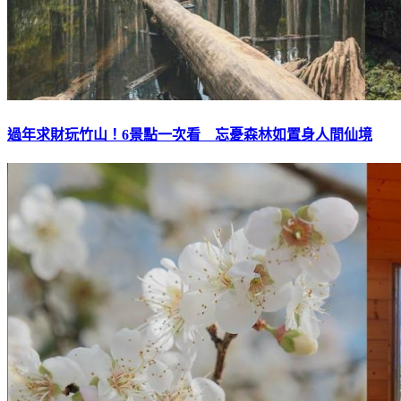
過年求財玩竹山！6景點一次看 忘憂森林如置身人間仙境