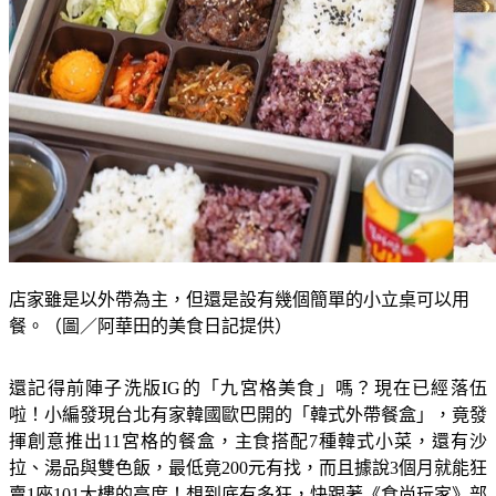
店家雖是以外帶為主，但還是設有幾個簡單的小立桌可以用
餐。（圖／阿華田的美食日記提供）
還記得前陣子洗版IG的「九宮格美食」嗎？現在已經落伍
啦！小編發現台北有家韓國歐巴開的「韓式外帶餐盒」，竟發
揮創意推出11宮格的餐盒，主食搭配7種韓式小菜，還有沙
拉、湯品與雙色飯，最低竟200元有找，而且據說3個月就能狂
賣1座101大樓的高度！想到底有多狂，快跟著《食尚玩家》部