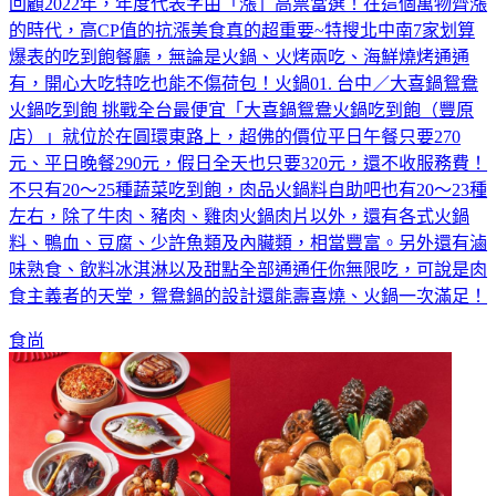
回顧2022年，年度代表字由「漲」高票當選！在這個萬物齊漲
的時代，高CP值的抗漲美食真的超重要~特搜北中南7家划算
爆表的吃到飽餐廳，無論是火鍋、火烤兩吃、海鮮燒烤通通
有，開心大吃特吃也能不傷荷包！火鍋01. 台中／大喜鍋鴛鴦
火鍋吃到飽 挑戰全台最便宜「大喜鍋鴛鴦火鍋吃到飽（豐原
店）」就位於在圓環東路上，超佛的價位平日午餐只要270
元、平日晚餐290元，假日全天也只要320元，還不收服務費！
不只有20～25種蔬菜吃到飽，肉品火鍋料自助吧也有20～23種
左右，除了牛肉、豬肉、雞肉火鍋肉片以外，還有各式火鍋
料、鴨血、豆腐、少許魚類及內臟類，相當豐富。另外還有滷
味熟食、飲料冰淇淋以及甜點全部通通任你無限吃，可說是肉
食主義者的天堂，鴛鴦鍋的設計還能壽喜燒、火鍋一次滿足！
食尚