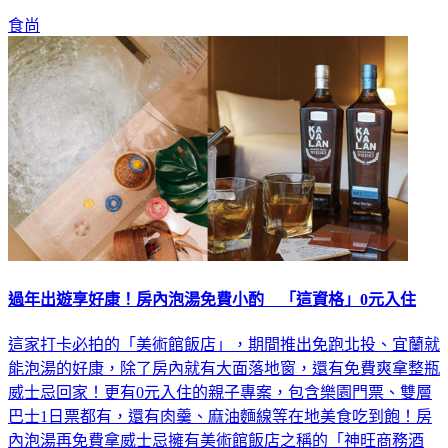
食尚
過年出遊享好康！房內泡湯免費小酌 「這資格」0元入住
這家打卡必拍的「美術館飯店」，期間推出免跑北投、宜蘭就
能泡湯的好康，除了房內就有大面落地窗，還有免費爽拿整瓶
威士忌回家！更有0元入住的親子專案，包含樂園門票、雙層
巴士1日票都有，還有肉羹、麻油麵線等在地美食吃到飽！房
內泡湯再免費拿威士忌擁有美術館飯店之稱的「神旺商務酒