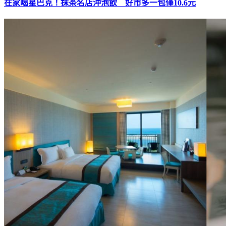
在家喝星巴克！抹茶名店沖泡飲 好市多一包僅10.6元