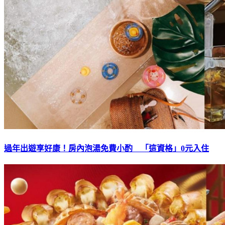
過年出遊享好康！房內泡湯免費小酌 「這資格」0元入住