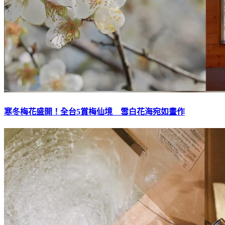
寒冬梅花盛開！全台5賞梅仙境 雪白花海宛如畫作