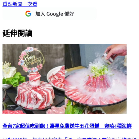
重點新聞一次看
延伸閱讀
全台7家超值吃到飽！壽星免費送牛五花蛋糕 爽嗑4種海鮮