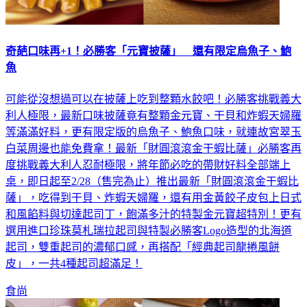
奇葩口味再+1！必勝客「元寶披薩」 還有限定烏魚子、鮑
魚
可能從沒想過可以在披薩上吃到整顆水餃吧！必勝客挑戰義大
利人極限，最新口味披薩竟有整顆金元寶、干貝和炸蝦天婦羅
等滿滿好料，更有限定版的烏魚子、鮑魚口味，就連故宮翠玉
白菜周邊也能免費拿！最新「財圓滾滾金干蝦比薩」必勝客再
度挑戰義大利人忍耐極限，將年節必吃的帶財好料全部端上
桌，即日起至2/28（售完為止）推出最新「財圓滾滾金干蝦比
薩」，吃得到干貝、炸蝦天婦羅，還有用金黃餃子皮包上日式
和風餡料與切達起司丁，飽滿多汁的特製金元寶超特別！更有
選用進口珍珠莫札瑞拉起司與特製必勝客Logo造型的北海道
起司，雙重起司的濃郁口感，再搭配「經典起司龍捲風餅
皮」，一共4種起司超滿足！
食尚