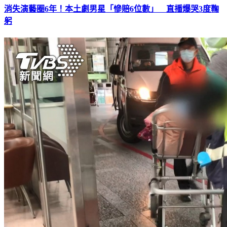
消失演藝圈6年！本土劇男星「慘賠6位數」 直播爆哭3度鞠
躬