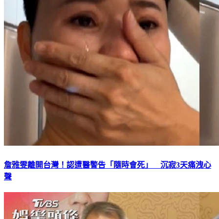
詹雅雯離開台灣！認遭醫警告「隨時會死」 沉寂3天痛洩心
聲