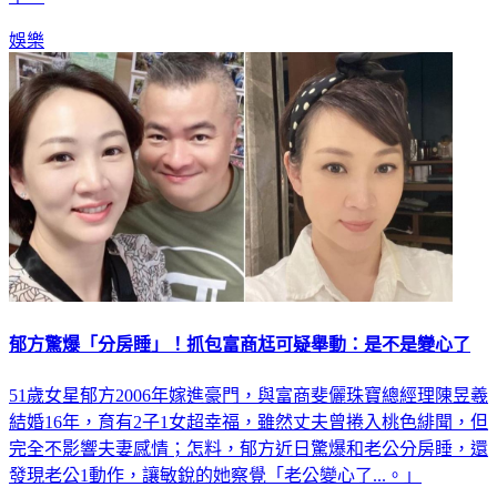
娛樂
郁方驚爆「分房睡」！抓包富商尪可疑舉動：是不是變心了
51歲女星郁方2006年嫁進豪門，與富商斐儷珠寶總經理陳昱羲
結婚16年，育有2子1女超幸福，雖然丈夫曾捲入桃色緋聞，但
完全不影響夫妻感情；怎料，郁方近日驚爆和老公分房睡，還
發現老公1動作，讓敏銳的她察覺「老公變心了...。」