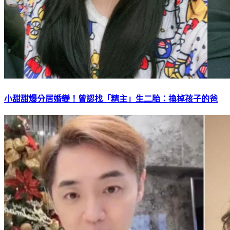
小甜甜爆分居婚變！曾認找「精主」生二胎：換掉孩子的爸