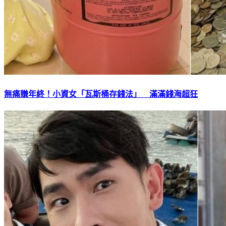
無痛賺年終！小資女「瓦斯桶存錢法」 滿滿錢海超狂