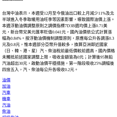
台灣中油表示，本週受12月至今俄油出口較上月減少11%及北
半球進入冬季取暖用油旺季等因素影響，導致國際油價上漲。
本週浮動油價調整原則之調價指標7D3B週均價上漲0.71美
元，新台幣兌美元匯率貶值0.041元，國內油價依公式計算漲
幅為0.84%。按浮動油價機制調整原則，原應每公升各調漲0.3
元及0.8元，惟本週部分亞幣升值較多，換算亞洲鄰近國家
（日、韓、港、星）汽、柴油稅前最低價較前週高，國內價格
未觸抵前述國家調整上限，吸收金額皆為0元；計算後95無鉛
汽油超出30元，啟動油價平穩措施，第一階段吸收25%調幅後
四捨五入，汽、柴油每公升各吸收0.2元。
油價
加油
汽車
機車
汽油
柴油