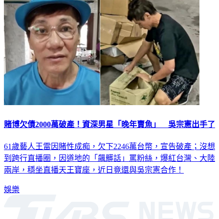
賭博欠債2000萬破產！資深男星「晚年賣魚」 吳宗憲出手了
61歲藝人王雷因賭性成痴，欠下2246萬台幣，宣告破產；沒想
到跨行直播圈，因道地的「飆髒話」罵粉絲，爆紅台灣、大陸
兩岸，穩坐直播天王寶座，近日竟還與吳宗憲合作！
娛樂