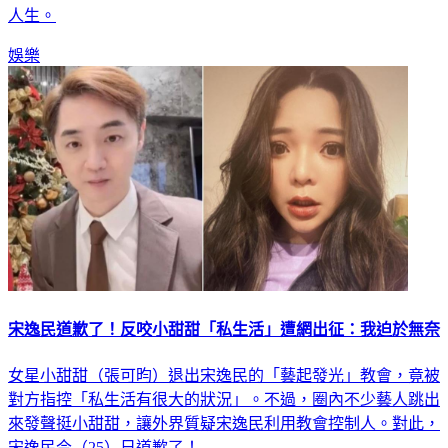
人生。
娛樂
宋逸民道歉了！反咬小甜甜「私生活」遭網出征：我迫於無奈
女星小甜甜（張可昀）退出宋逸民的「藝起發光」教會，竟被
對方指控「私生活有很大的狀況」。不過，圈內不少藝人跳出
來發聲挺小甜甜，讓外界質疑宋逸民利用教會控制人。對此，
宋逸民今（25）日道歉了！