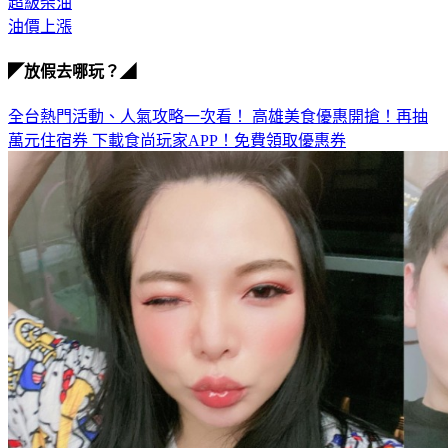
超級柴油
油價上漲
◤放假去哪玩？◢
全台熱門活動、人氣攻略一次看！
高雄美食優惠開搶！再抽
萬元住宿券
下載食尚玩家APP！免費領取優惠券