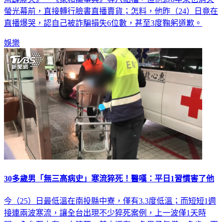
螢光幕前，直接轉行臉書直播賣貨；怎料，他昨（24）日竟在
直播爆哭，認自己被詐騙損失6位數，甚至3度鞠躬道歉。
娛樂
30多歲男「無三高病史」寒流猝死！醫嘆：平日1習慣害了他
今（25）日最低溫在南投縣中寮，僅有3.3度低溫；而短短1週
接連兩波寒流，讓全台出現不少猝死案例，上一波僅1天時