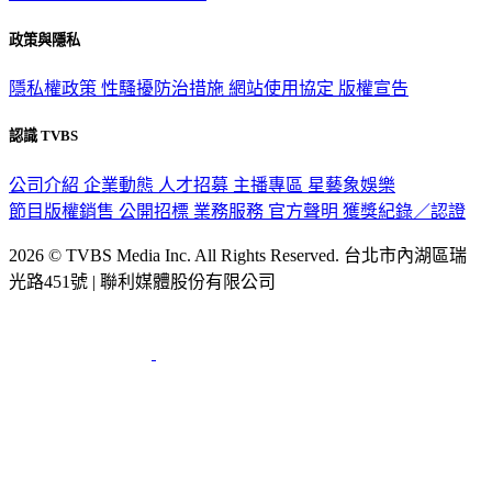
政策與隱私
隱私權政策
性騷擾防治措施
網站使用協定
版權宣告
認識 TVBS
公司介紹
企業動態
人才招募
主播專區
星藝象娛樂
節目版權銷售
公開招標
業務服務
官方聲明
獲獎紀錄／認證
2026 © TVBS Media Inc. All Rights Reserved. 台北市內湖區瑞
光路451號 | 聯利媒體股份有限公司