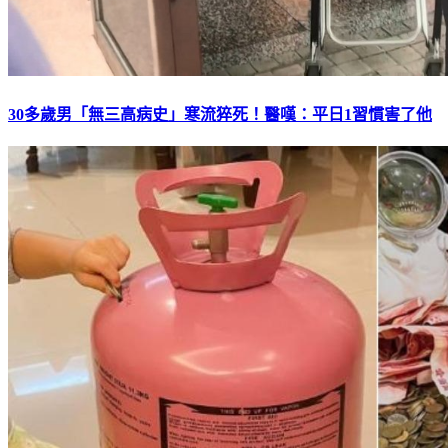
30多歲男「無三高病史」寒流猝死！醫嘆：平日1習慣害了他