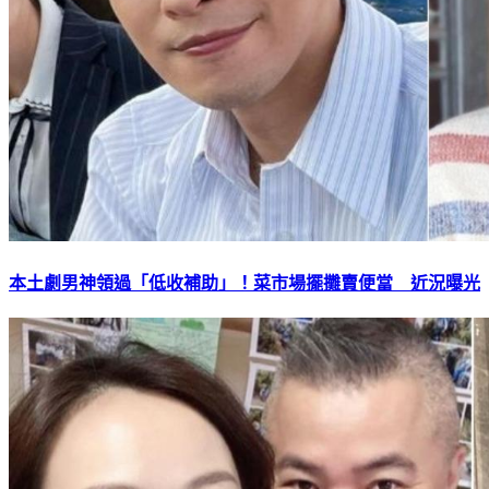
本土劇男神領過「低收補助」！菜市場擺攤賣便當 近況曝光