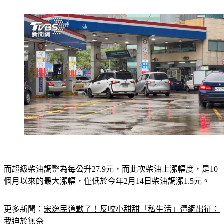
而超級柴油調整為每公升27.9元，而此次柴油上漲幅度，是10
個月以來的最大漲幅，僅低於今年2月14日柴油調漲1.5元。
更多新聞：
宋逸民道歉了！反咬小甜甜「私生活」遭網出征：
我迫於無奈