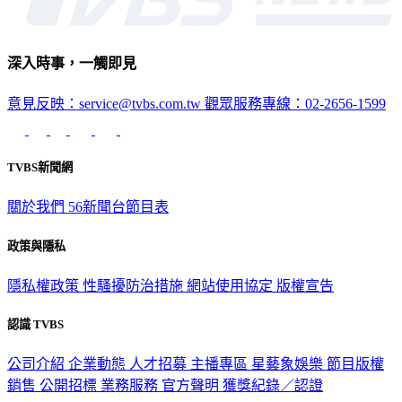
深入時事，一觸即見
意見反映：service@tvbs.com.tw
觀眾服務專線：02-2656-1599
TVBS新聞網
關於我們
56新聞台節目表
政策與隱私
隱私權政策
性騷擾防治措施
網站使用協定
版權宣告
認識 TVBS
公司介紹
企業動態
人才招募
主播專區
星藝象娛樂
節目版權
銷售
公開招標
業務服務
官方聲明
獲獎紀錄／認證