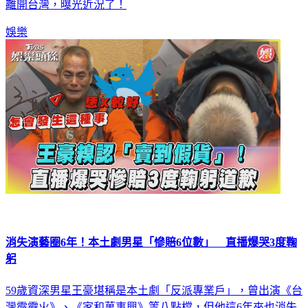
離開台灣，曝光近況了！
娛樂
消失演藝圈6年！本土劇男星「慘賠6位數」 直播爆哭3度鞠
躬
59歲資深男星王豪堪稱是本土劇「反派專業戶」，曾出演《台
灣霹靂火》、《家和萬事興》等八點檔，但他這6年來也消失