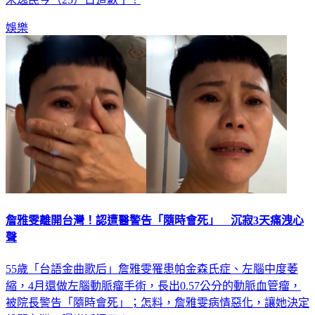
娛樂
詹雅雯離開台灣！認遭醫警告「隨時會死」 沉寂3天痛洩心
聲
55歲「台語金曲歌后」詹雅雯罹患帕金森氏症、左腦中度萎
縮，4月還做左腦動脈瘤手術，長出0.57公分的動脈血管瘤，
被院長警告「隨時會死」；怎料，詹雅雯病情惡化，讓她決定