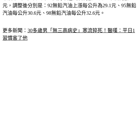
元，調整後分別是：92無鉛汽油上漲每公升為29.1元、95無鉛
汽油每公升30.6元、98無鉛汽油每公升32.6元。
更多新聞：
30多歲男「無三高病史」寒流猝死！醫嘆：平日1
習慣害了他