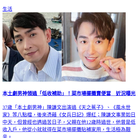
生活
本土劇男神領過「低收補助」！菜市場擺攤賣便當 近況曝光
37歲「本土劇男神」陳謙文出演過《天之蕉子》、《風水世
家》等八點檔，後來憑藉《女兵日記》爆紅；陳謙文事業如日
中天，但曾經也遇過苦日子，父親在他12歲時過世，他曾是低
收入戶，他從小就就得在菜市場擺攤貼補家用，生活極為艱
辛。