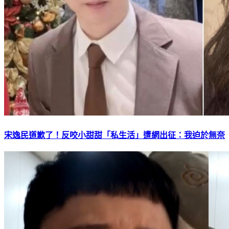
宋逸民道歉了！反咬小甜甜「私生活」遭網出征：我迫於無奈