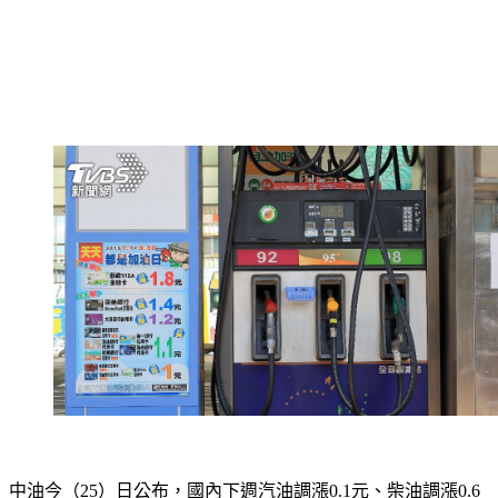
中油今（25）日公布，國內下週汽油調漲0.1元、柴油調漲0.6