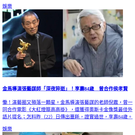
娛樂
金馬導演張藝謀師「深夜猝逝」！享壽84歲 曾合作侯孝賢
慟！演藝圈又殞落一顆星。金馬導演張藝謀的老師倪震，曾一
同合作電影《大紅燈籠高高掛》，還獲得奧斯卡金像獎最佳外
語片提名；怎料昨（22）日傳出噩耗，證實過世，享壽84歲。
娛樂