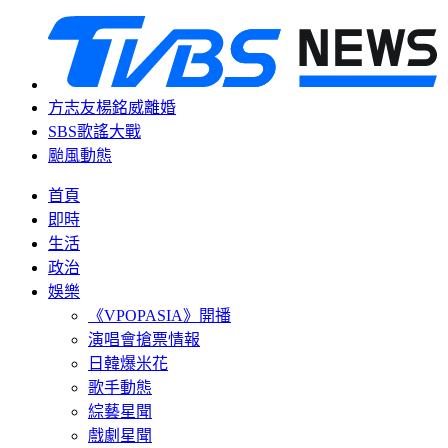
方志友楊銘威離婚
SBS歌謠大戰
颱風動態
首頁
即時
生活
政治
娛樂
《VPOPASIA》開播
演唱會搶票情報
日韓爆米花
歌手動態
綜藝星聞
戲劇星聞