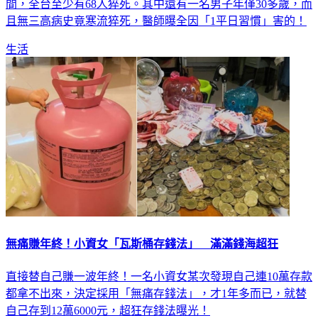
間，全台至少有68人猝死。其中還有一名男子年僅30多歲，而
且無三高病史竟寒流猝死，醫師曝全因「1平日習慣」害的！
生活
無痛賺年終！小資女「瓦斯桶存錢法」 滿滿錢海超狂
直接替自己賺一波年終！一名小資女某次發現自己連10萬存款
都拿不出來，決定採用「無痛存錢法」，才1年多而已，就替
自己存到12萬6000元，超狂存錢法曝光！