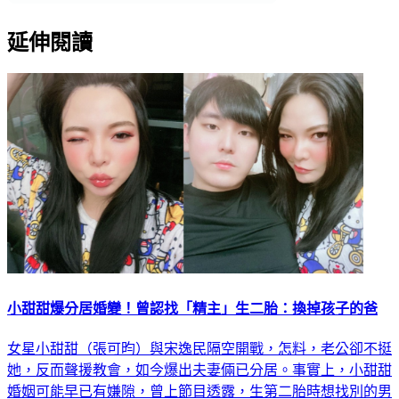
延伸閱讀
小甜甜爆分居婚變！曾認找「精主」生二胎：換掉孩子的爸
女星小甜甜（張可昀）與宋逸民隔空開戰，怎料，老公卻不挺
她，反而聲援教會，如今爆出夫妻倆已分居。事實上，小甜甜
婚姻可能早已有嫌隙，曾上節目透露，生第二胎時想找別的男