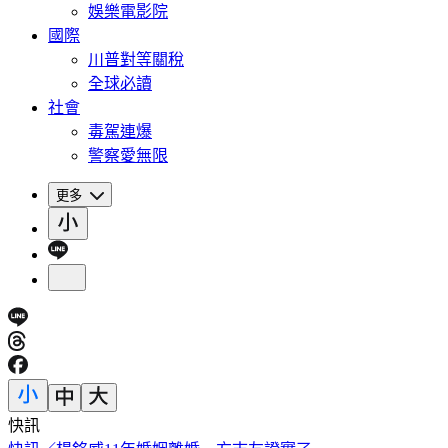
娛樂電影院
國際
川普對等關稅
全球必讀
社會
毒駕連爆
警察愛無限
更多
快訊