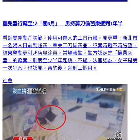
攜兇器行竊至少「關6月」 男持剪刀偷芭樂遭判1年半
看到零食動歪腦筋，使用可傷人的工具行竊，罪更重！新北市
一名婦人日前到超商，拿美工刀偷商品，犯案時還不時張望，
結果舉動更引起店員注意，當場報警，警方認定是「攜帶凶
器」的竊案，刑度至少半年起跳，不過，法官認為，女子是第
一次犯案，也認罪，審酌後，判刑三個月。
社會