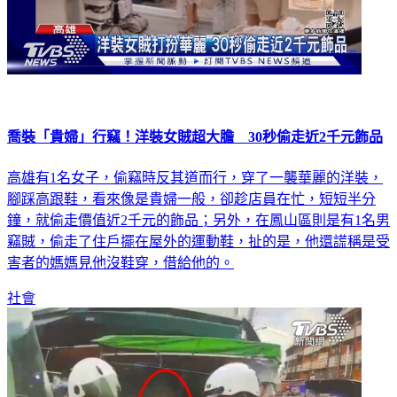
喬裝「貴婦」行竊！洋裝女賊超大膽 30秒偷走近2千元飾品
高雄有1名女子，偷竊時反其道而行，穿了一襲華麗的洋裝，
腳踩高跟鞋，看來像是貴婦一般，卻趁店員在忙，短短半分
鐘，就偷走價值近2千元的飾品；另外，在鳳山區則是有1名男
竊賊，偷走了住戶擺在屋外的運動鞋，扯的是，他還謊稱是受
害者的媽媽見他沒鞋穿，借給他的。
社會