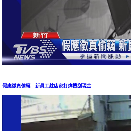
假應徵真偷竊 新員工趁店家打烊搜刮現金