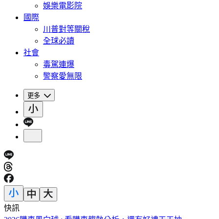
娛樂電影院
國際
川普對等關稅
全球必讀
社會
毒駕連爆
警察愛無限
更多
快訊