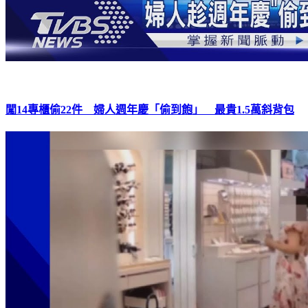
闖14專櫃偷22件 婦人週年慶「偷到飽」 最貴1.5萬斜背包