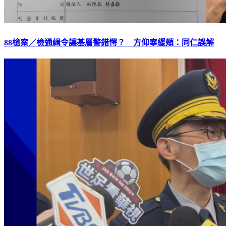
88槍案／檢通緝令讓基層警錯愕？ 方仰寧緩頰：同仁誤解