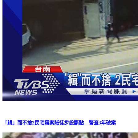
「緝」而不捨2民宅竊案賊徒步設斷點 警查3年破案