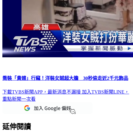
喬裝「貴婦」行竊！洋裝女賊超大膽 30秒偷走近2千元飾品
下載TVBS新聞APP，最新消息不漏接
加入TVBS新聞LINE，
重點新聞一次看
延伸閱讀