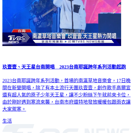
玖壹壹、天王星台南開唱 2023台南耶誕跨年系列活動起跑
2023台南耶誕跨年系列活動，首場的南瀛草地音樂會，17日晚
間在新營開唱，除了有本土流行天團玖壹壹，創作歌手高爾宣
還有超人氣的原子少年天王星，讓不少粉絲下午就前來卡位，
由於剛好遇到寒流來襲，台南市府還特地發放暖暖包跟雨衣讓
大家禦寒。
生活