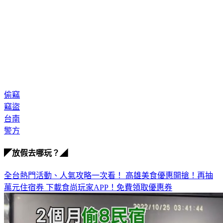
偷竊
竊盜
台南
警方
◤放假去哪玩？◢
全台熱門活動、人氣攻略一次看！
高雄美食優惠開搶！再抽
萬元住宿券
下載食尚玩家APP！免費領取優惠券