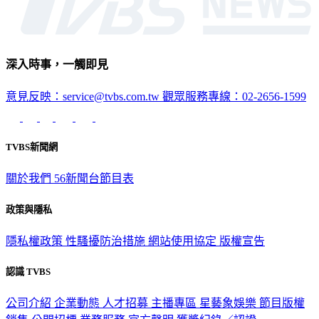
深入時事，一觸即見
意見反映：service@tvbs.com.tw
觀眾服務專線：02-2656-1599
TVBS新聞網
關於我們
56新聞台節目表
政策與隱私
隱私權政策
性騷擾防治措施
網站使用協定
版權宣告
認識 TVBS
公司介紹
企業動態
人才招募
主播專區
星藝象娛樂
節目版權