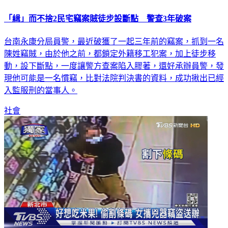
「緝」而不捨2民宅竊案賊徒步設斷點 警查3年破案
台南永康分局員警，最近破獲了一起三年前的竊案，抓到一名
陳姓竊賊，由於他之前，都鎖定外籍移工犯案，加上徒步移
動，設下斷點，一度讓警方查案陷入膠著，還好承辦員警，發
現他可能是一名慣竊，比對法院判決書的資料，成功揪出已經
入監服刑的當事人。
社會