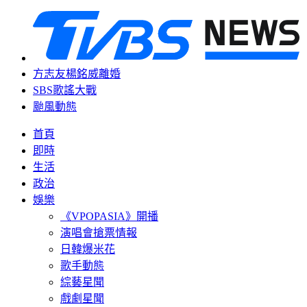
方志友楊銘威離婚
SBS歌謠大戰
颱風動態
首頁
即時
生活
政治
娛樂
《VPOPASIA》開播
演唱會搶票情報
日韓爆米花
歌手動態
綜藝星聞
戲劇星聞