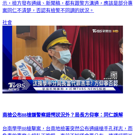
示，檢方發布通緝、新聞稿，都有跟警方溝通，應該是部分專
案同仁不清楚，否認有檢警不同調的狀況。
社會
南檢公布88槍嫌警察錯愕狀況外？局長方仰寧：同仁誤解
台南學甲88槍擊案，台南地檢署突然公布通緝槍手孔祥志，而