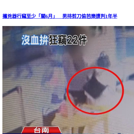
攜兇器行竊至少「關6月」 男持剪刀偷芭樂遭判1年半