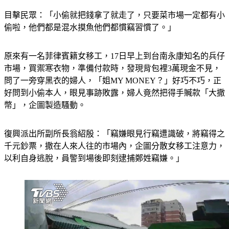
目擊民眾：「小偷就把錢拿了就走了，只要菜市場一定都有小
偷啦，他們都是混水摸魚他們都慣竊習慣了。」
原來有一名菲律賓籍女移工，17日早上到台南永康知名的兵仔
市場，買禦寒衣物，準備付款時，發現背包裡3萬現金不見，
問了一旁穿黑衣的婦人，「姐MY MONEY？」好巧不巧，正
好問到小偷本人，眼見事跡敗露，婦人竟然把得手贓款「大撒
幣」，企圖製造騷動。
復興派出所副所長翁紹殷：「竊嫌眼見行竊遭識破，將竊得之
千元鈔票，撒在人來人往的市場內，企圖分散女移工注意力，
以利自身逃脫，員警到場後即刻逮捕鄭姓竊嫌。」