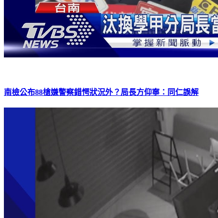
南檢公布88槍嫌警察錯愕狀況外？局長方仰寧：同仁誤解