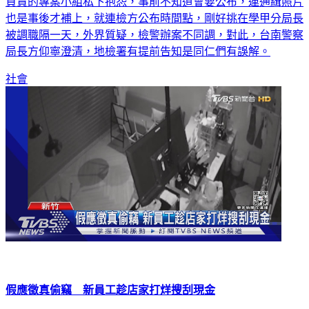
負責的專案小組私下抱怨，事前不知道會要公布，連通緝照片
也是事後才補上，就連檢方公布時間點，剛好挑在學甲分局長
被調職隔一天，外界質疑，檢警辦案不同調，對此，台南警察
局長方仰寧澄清，地檢署有提前告知是同仁們有誤解。
社會
假應徵真偷竊 新員工趁店家打烊搜刮現金