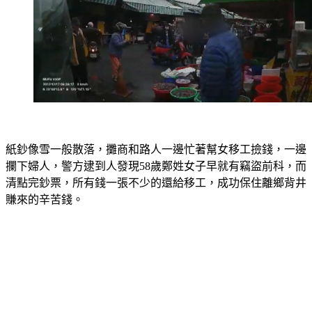
紙鈔像雪一般散落，攤商和路人一邊忙著幫女移工撿錢，一邊
攔下婦人，警方逮到人發現58歲鄭姓女子早就有竊盜前科，而
清點完鈔票，所有錢一張不少的還給移工，成功保住離鄉背井
賺來的辛苦錢。