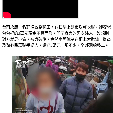
台南永康一名菲律賓籍移工，17日早上到市場買衣服，卻發現
包包裡的3萬元現金不翼而飛，問了身旁的黑衣婦人，沒想到
對方就是小偷，被識破後，竟然拿著贓款在街上大撒錢，攤商
及熱心民眾聯手逮人，還好3萬元一張不少，全部還給移工。