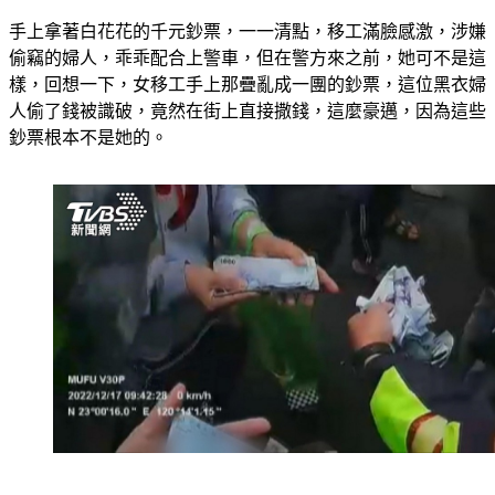
手上拿著白花花的千元鈔票，一一清點，移工滿臉感激，涉嫌
偷竊的婦人，乖乖配合上警車，但在警方來之前，她可不是這
樣，回想一下，女移工手上那疊亂成一團的鈔票，這位黑衣婦
人偷了錢被識破，竟然在街上直接撒錢，這麼豪邁，因為這些
鈔票根本不是她的。