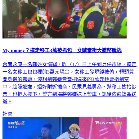
My money？摸走移工3萬被抓包 女賊當街大撒幣脫逃
台南永康一名鄭姓女慣竊，昨（17）日上午到兵仔市場，摸走
一名女移工包包裡的3萬元現金，女移工發現錢被偷，轉頭質
問身邊的鄭嫌，沒想到鄭嫌竟當把偷來的3萬元鈔票撒到空
中，趁隙逃逸，還好附近攤商、民眾見義勇為，幫移工撿拾鈔
票，也把人攔下，警方到場將鄭嫌送上警車，訊後依竊盜罪送
辦。
社會