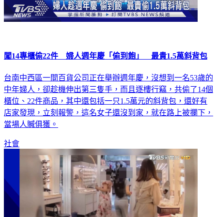
闖14專櫃偷22件 婦人週年慶「偷到飽」 最貴1.5萬斜背包
台南中西區一間百貨公司正在舉辦週年慶，沒想到一名53歲的
中年婦人，卻趁機伸出第三隻手，而且逐樓行竊，共偷了14個
櫃位、22件商品，其中還包括一只1.5萬元的斜背包，還好有
店家發現，立刻報警，這名女子還沒到家，就在路上被攔下，
當場人贓俱獲。
社會