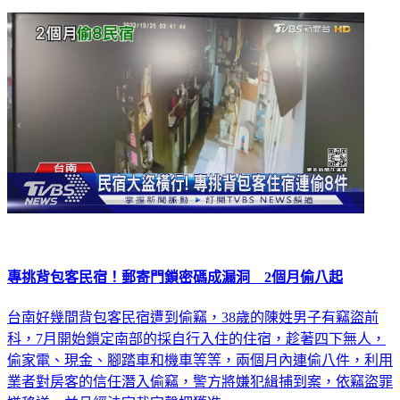
專挑背包客民宿！郵寄門鎖密碼成漏洞 2個月偷八起
台南好幾間背包客民宿遭到偷竊，38歲的陳姓男子有竊盜前
科，7月開始鎖定南部的採自行入住的住宿，趁著四下無人，
偷家電、現金、腳踏車和機車等等，兩個月內連偷八件，利用
業者對房客的信任潛入偷竊，警方將嫌犯緝捕到案，依竊盜罪