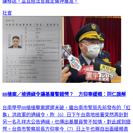
嫌移送，並且經法官裁定聲押獲准。
社會
88槍案／檢通緝令讓基層警錯愕？ 方仰寧緩頰：同仁誤解
台南學甲88槍槍擊案遲遲未破，繼台南市警局先前發布的「紅
龜」洪政軍的通緝令，昨（6）日下午台南地檢署突然再針對
另一名孔祥志公告通緝，也傳出基層員警不知情，對此感到錯
愕。台南市警察局長方仰寧今（7）日上午也親自出面緩頰表