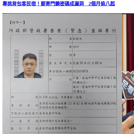
專挑背包客民宿！郵寄門鎖密碼成漏洞 2個月偷八起