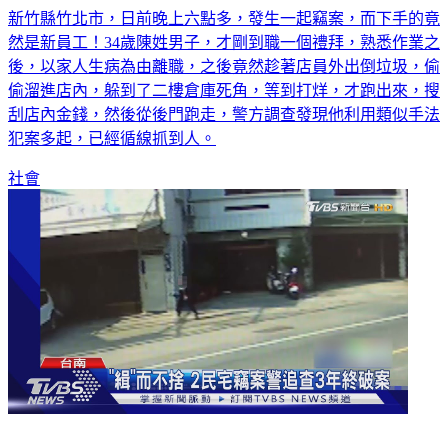
新竹縣竹北市，日前晚上六點多，發生一起竊案，而下手的竟
然是新員工！34歲陳姓男子，才剛到職一個禮拜，熟悉作業之
後，以家人生病為由離職，之後竟然趁著店員外出倒垃圾，偷
偷溜進店內，躲到了二樓倉庫死角，等到打烊，才跑出來，搜
刮店內金錢，然後從後門跑走，警方調查發現他利用類似手法
犯案多起，已經循線抓到人。
社會