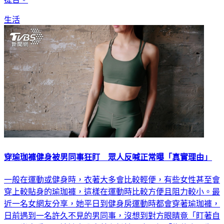
生活
穿瑜珈褲健身被男同事狂盯 眾人反喊正常曝「真實理由」
一般在運動或健身時，衣著大多會比較輕便，有些女性甚至會
穿上較貼身的瑜珈褲，這樣在運動時比較方便且阻力較小。最
近一名女網友分享，她平日到健身房運動時都會穿著瑜珈褲，
日前遇到一名許久不見的男同事，沒想到對方眼睛竟「盯著自