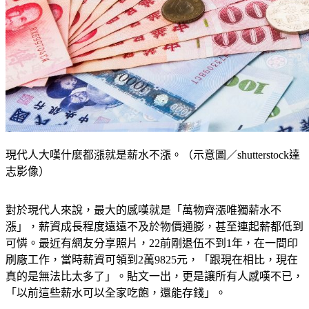
現代人大嘆什麼都漲就是薪水不漲。（示意圖／shutterstock達
志影像）
對於現代人來說，最大的感嘆就是「萬物齊漲唯獨薪水不
漲」，薪資成長程度遠遠不及於物價通膨，甚至連起薪都低到
可憐。最近有網友分享照片，22前剛退伍不到1年，在一間印
刷廠工作，當時薪資可領到2萬9825元，「跟現在相比，現在
真的是無法比太多了」。貼文一出，更是讓所有人感嘆不已，
「以前這些薪水可以全家吃飽，還能存錢」。