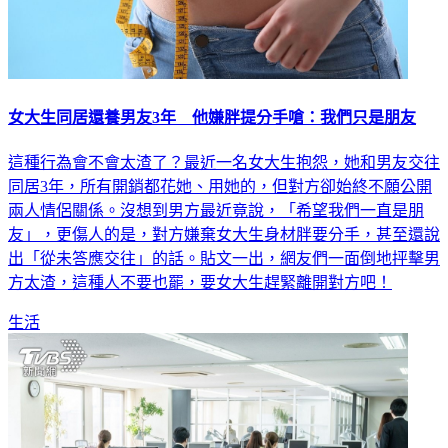
女大生同居還養男友3年 他嫌胖提分手嗆：我們只是朋友
這種行為會不會太渣了？最近一名女大生抱怨，她和男友交往
同居3年，所有開銷都花她、用她的，但對方卻始終不願公開
兩人情侶關係。沒想到男方最近竟說，「希望我們一直是朋
友」，更傷人的是，對方嫌棄女大生身材胖要分手，甚至還說
出「從未答應交往」的話。貼文一出，網友們一面倒地抨擊男
方太渣，這種人不要也罷，要女大生趕緊離開對方吧！
生活