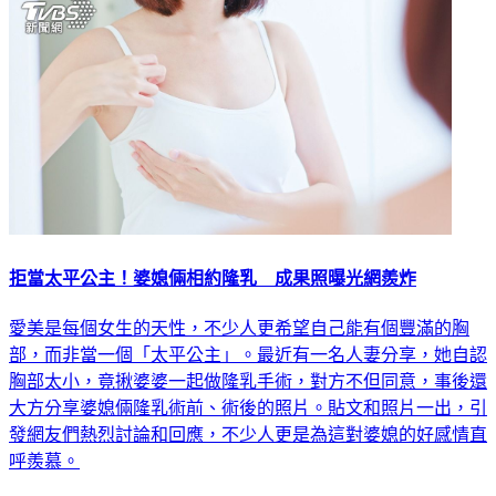
拒當太平公主！婆媳倆相約隆乳 成果照曝光網羨炸
愛美是每個女生的天性，不少人更希望自己能有個豐滿的胸
部，而非當一個「太平公主」。最近有一名人妻分享，她自認
胸部太小，竟揪婆婆一起做隆乳手術，對方不但同意，事後還
大方分享婆媳倆隆乳術前、術後的照片。貼文和照片一出，引
發網友們熱烈討論和回應，不少人更是為這對婆媳的好感情直
呼羨慕。