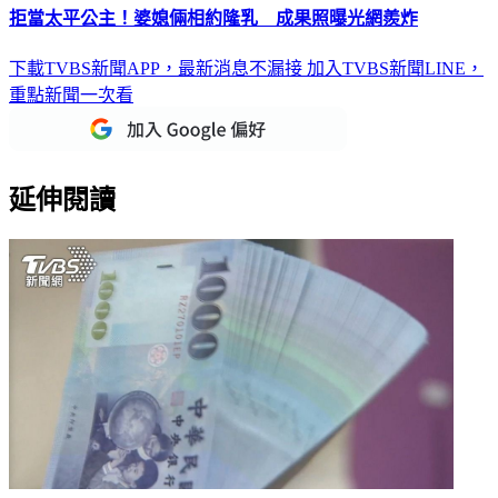
拒當太平公主！婆媳倆相約隆乳 成果照曝光網羨炸
下載TVBS新聞APP，最新消息不漏接
加入TVBS新聞LINE，
重點新聞一次看
延伸閱讀