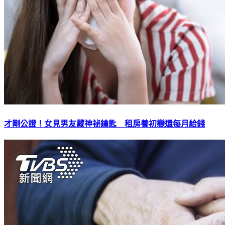
才剛公證！女見男友藏神祕鑰匙 租房養初戀還每月給錢