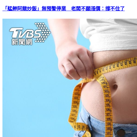
「艋舺阿龍炒飯」無預警停業 老闆不願漲價：撐不住了