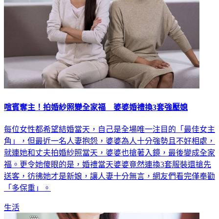
喧賓奪主！拍婚紗照變全家福 婆婆婚禮換3套強壓媳
每位女性都希望結婚當天，自己是全場唯一注目的「最佳女主
角」，但最近一名人妻抱怨，婆婆為人十分強勢且不好相處，
就連她和丈夫拍婚紗照當天，婆婆也搶著入鏡，最後變成全家
福。更令她傻眼的是，婚禮當天婆婆竟然連換3套服裝還搶先
送客，彷彿她才是新娘，讓人妻十分無言，網友們看完僅奉勸
「多保重」。
生活