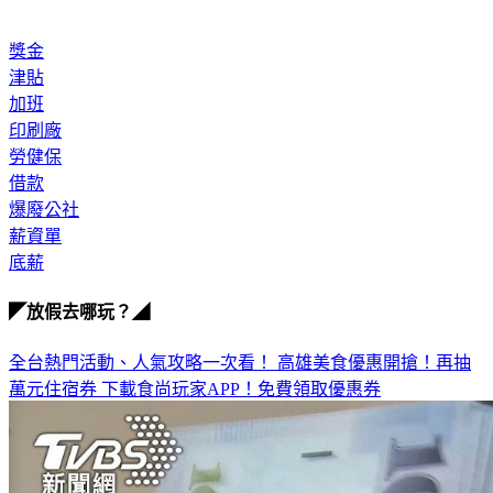
獎金
津貼
加班
印刷廠
勞健保
借款
爆廢公社
薪資單
底薪
◤放假去哪玩？◢
全台熱門活動、人氣攻略一次看！
高雄美食優惠開搶！再抽
萬元住宿券
下載食尚玩家APP！免費領取優惠券