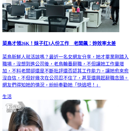
菜鳥才領26K！妹子扛3人份工作 老闆飆：妳效率太差
菜鳥新鮮人就活該嗎？最近一名女網友分享，她才畢業剛踏入
職場，沒想到進公司後，老鳥輪番辭職，不但讓她工作量增
加，不料老闆卻還是不斷批評還否認其工作能力，讓她愈來愈
沒自信，不但好幾次在公司忍不住了，甚至還興起辭職念頭。
網友們得知她的情況，紛紛奉勸她「快逃吧！」
生活