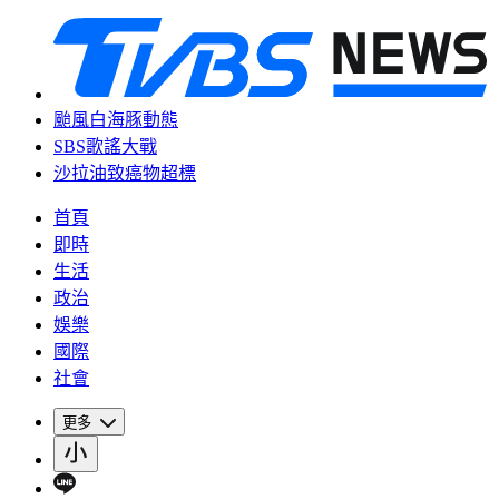
颱風白海豚動態
SBS歌謠大戰
沙拉油致癌物超標
首頁
即時
生活
政治
娛樂
國際
社會
更多