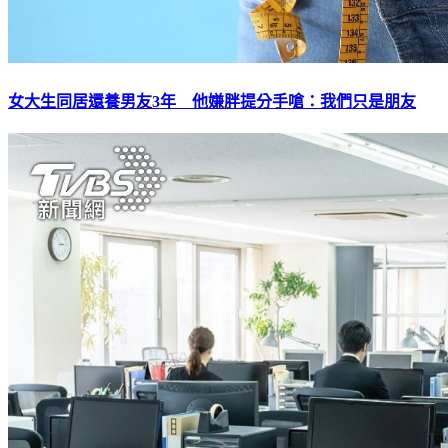
女大生同居還養男友3年 他嫌胖提分手嗆：我們只是朋友