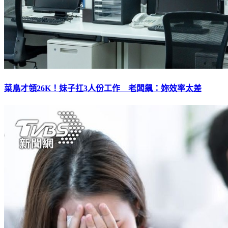
菜鳥才領26K！妹子扛3人份工作 老闆飆：妳效率太差