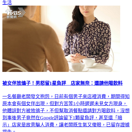
生活
被女伴放鴿子！男怒留1星負評 店家無奈：還請他喝飲料
一名餐廳老闆發文抱怨，日前有個男子來店裡消費，期間得知
原本會有個女伴出現，但對方苦等1小時遲遲未見女方現身，
他體諒對方被放鴿子，不但幫取消餐點還請對方喝飲料，沒想
到事後男子竟然在Google評論留下1顆星負評，甚至還「暗
示」店家是故意騙人消費，讓老闆既生氣又傻眼，已留存證據
提告。