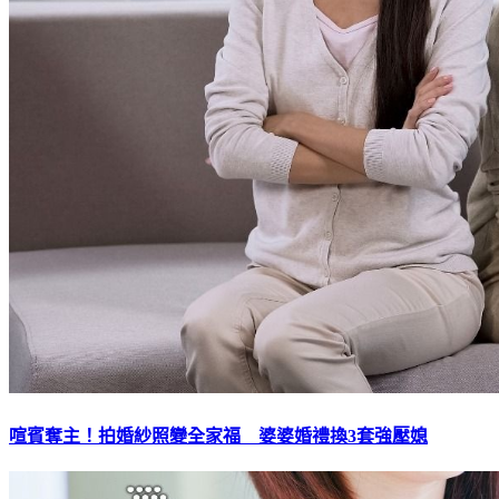
喧賓奪主！拍婚紗照變全家福 婆婆婚禮換3套強壓媳