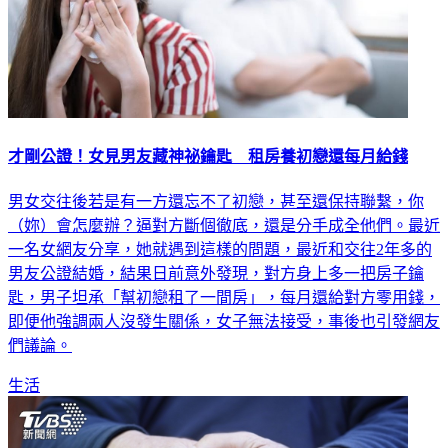
才剛公證！女見男友藏神祕鑰匙 租房養初戀還每月給錢
男女交往後若是有一方還忘不了初戀，甚至還保持聯繫，你
（妳）會怎麼辦？逼對方斷個徹底，還是分手成全他們。最近
一名女網友分享，她就遇到這樣的問題，最近和交往2年多的
男友公證結婚，結果日前意外發現，對方身上多一把房子鑰
匙，男子坦承「幫初戀租了一間房」，每月還給對方零用錢，
即便他強調兩人沒發生關係，女子無法接受，事後也引發網友
們議論。
生活