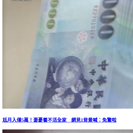
尪月入僅5萬！妻憂養不活全家 網見1背景喊：免驚啦