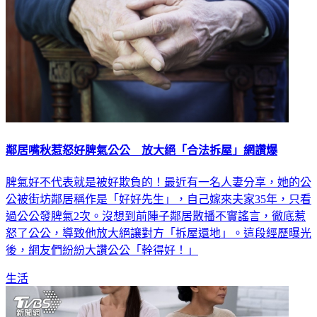
鄰居嘴秋惹怒好脾氣公公 放大絕「合法拆屋」網讚爆
脾氣好不代表就是被好欺負的！最近有一名人妻分享，她的公
公被街坊鄰居稱作是「好好先生」，自己嫁來夫家35年，只看
過公公發脾氣2次。沒想到前陣子鄰居散播不實謠言，徹底惹
怒了公公，導致他放大絕讓對方「拆屋還地」。這段經歷曝光
後，網友們紛紛大讚公公「幹得好！」
生活