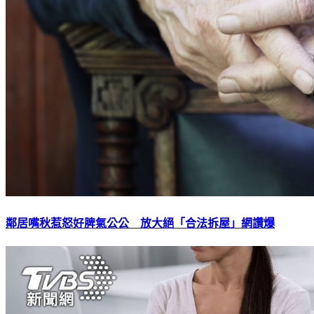
鄰居嘴秋惹怒好脾氣公公 放大絕「合法拆屋」網讚爆