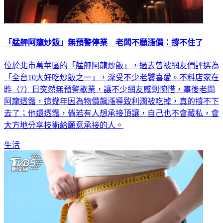
「艋舺阿龍炒飯」無預警停業 老闆不願漲價：撐不住了
位於北市萬華區的「艋舺阿龍炒飯」，過去曾被網友們評選為
「全台10大好吃炒飯之一」，深受不少老饕喜愛。不料店家在
昨（7）日突然無預警歇業，讓不少網友感到惋惜，事後老闆
阿龍透露，這幾年因為物價飆漲導致利潤被吃掉，真的撐不下
去了；他還透露，倘若有人想承接頂讓，自己也不會藏私，會
大方地分享技術給願意承接的人。
生活