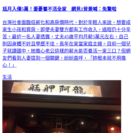
尪月入僅5萬！妻憂養不活全家 網見1背景喊：免驚啦
台灣社會面臨低薪化和高房價時代，對於年輕人來說，想要成
家生小孩和買房，即便夫妻雙方都有工作收入，過程仍十分辛
苦。最近一名人妻透露，丈夫45歲平均月薪5萬元左右，自己
則因身體不好且學歷不佳，長年在家當家庭主婦。目前一個兒
子就讀國中，她擔心老公這樣的薪水能否養活一家三口？但網
友們看到人妻提到一個關鍵，紛紛直呼，「妳根本就不用擔
心！」
生活