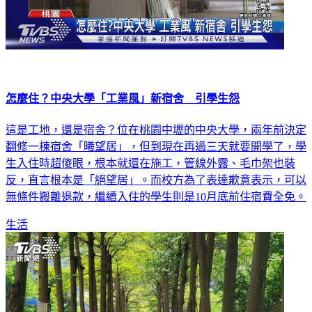
怎麼住？中央大學「工業風」新宿舍 引學生怨
這是工地，還是宿舍？位在桃園中壢的中央大學，兩年前決定
翻修一棟宿舍「曦望居」，但到現在再過三天就要開學了，學
生入住時超傻眼，根本就還在施工，管線外露、毛巾架也裝
反，直言根本是「絕望居」。而校方為了表達歉意表示，可以
無條件搬離退款，繼續入住的學生則是10月底前住宿費全免。
生活