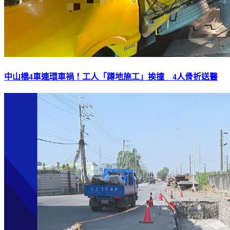
中山橋4車連環車禍！工人「蹲地施工」挨撞 4人骨折送醫