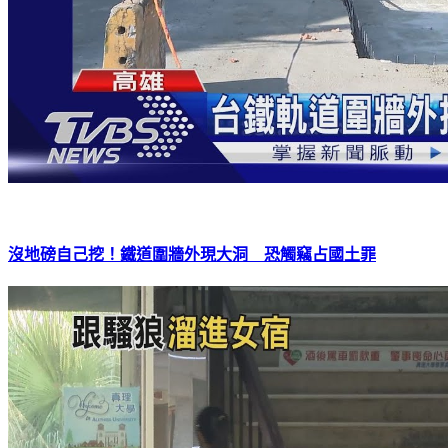
沒地磅自己挖！鐵道圍牆外現大洞 恐觸竊占國土罪