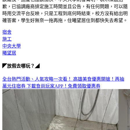
該延長，進度也應該加快，中央大學則發聲明，表示深感抱
歉，已協調廠商排定施工時間並且公告，有任何問題，可以隨
時用交流平台反映，只是工程到底何時結束，校方沒有給出明
確答案，學生好無奈一拖再拖，住曦望居住到都快失去希望。
宿舍
施工
中央大學
曦望居
◤放假去哪玩？◢
全台熱門活動、人氣攻略一次看！
高雄美食優惠開搶！再抽
萬元住宿券
下載食尚玩家APP！免費領取優惠券