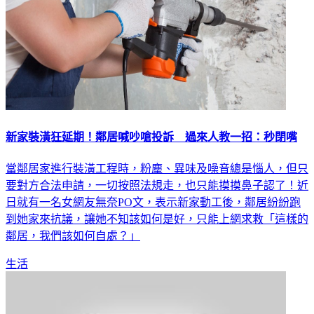
新家裝潢狂延期！鄰居喊吵嗆投訴 過來人教一招：秒閉嘴
當鄰居家進行裝潢工程時，粉塵、異味及噪音總是惱人，但只
要對方合法申請，一切按照法規走，也只能摸摸鼻子認了！近
日就有一名女網友無奈PO文，表示新家動工後，鄰居紛紛跑
到她家來抗議，讓她不知該如何是好，只能上網求救「這樣的
鄰居，我們該如何自處？」
生活