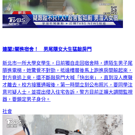
連闖2關進宿舍！ 男尾隨女大生猛敲房門
新北市一所大學女學生，日前獨自走回宿舍時，遭陌生男子尾
隨進電梯，她驚覺不對勁，抵達樓層後馬上跑進房間躲起來，
對方竟追上來，還不斷敲房門大喊「快出來」，直到沒人應聲
才離去。校方接獲通報後，第一時間立刻公布照片，要同學注
意可疑人士，並提出侵入住宅告訴，警方目前正擴大調閱監視
器，要鎖定男子身分。
社會