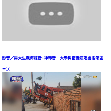
影音／男大生飆海豚音+神轉音 大學男宿變演唱會搖滾區
生活