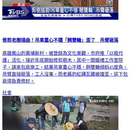
修剪老樹插曲！吊車重心不穩「翹雙輪」歪了 吊臂砸落
高雄鳳山的黃埔新村，被登錄為文化景觀，市府推「以租代
護」活化，接近年底開始修剪樹木，其中一間婚禮工作室院
子，請來包商施工，結果吊車重心不穩，翹雙輪傾斜45度角，
吊臂直接砸落，工人沒事，而老舊的紅磚瓦牆被撞歪，這下包
商得負責修好。
社會