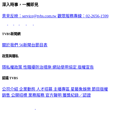
深入時事，一觸即見
意見反映：service@tvbs.com.tw
觀眾服務專線：02-2656-1599
TVBS新聞網
關於我們
56新聞台節目表
政策與隱私
隱私權政策
性騷擾防治措施
網站使用協定
版權宣告
認識 TVBS
公司介紹
企業動態
人才招募
主播專區
星藝象娛樂
節目版權
銷售
公開招標
業務服務
官方聲明
獲獎紀錄／認證