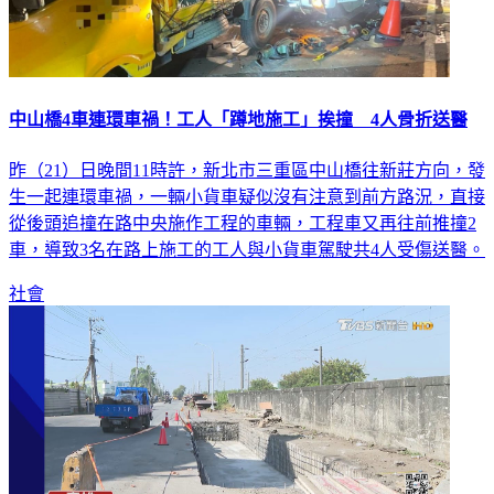
中山橋4車連環車禍！工人「蹲地施工」挨撞 4人骨折送醫
昨（21）日晚間11時許，新北市三重區中山橋往新莊方向，發
生一起連環車禍，一輛小貨車疑似沒有注意到前方路況，直接
從後頭追撞在路中央施作工程的車輛，工程車又再往前推撞2
車，導致3名在路上施工的工人與小貨車駕駛共4人受傷送醫。
社會