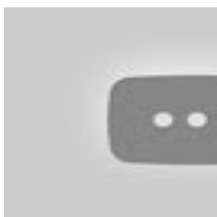
新家裝潢狂延期！鄰居喊吵嗆投訴 過來人教一招：秒閉嘴