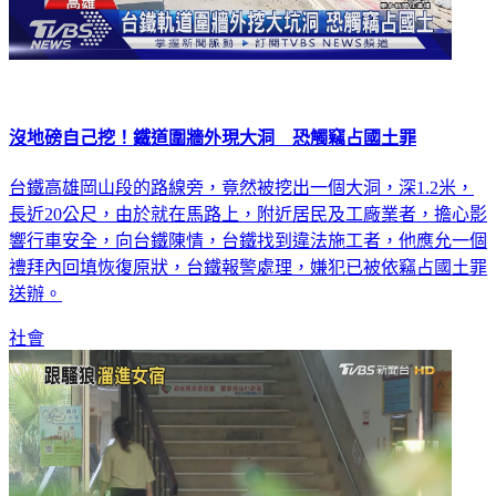
沒地磅自己挖！鐵道圍牆外現大洞 恐觸竊占國土罪
台鐵高雄岡山段的路線旁，竟然被挖出一個大洞，深1.2米，
長近20公尺，由於就在馬路上，附近居民及工廠業者，擔心影
響行車安全，向台鐵陳情，台鐵找到違法施工者，他應允一個
禮拜內回填恢復原狀，台鐵報警處理，嫌犯已被依竊占國土罪
送辦。
社會