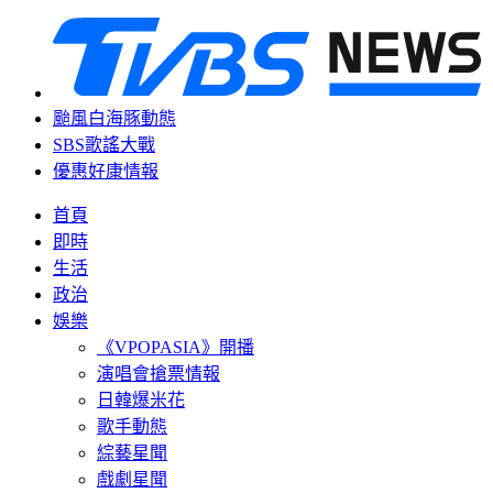
颱風白海豚動態
SBS歌謠大戰
優惠好康情報
首頁
即時
生活
政治
娛樂
《VPOPASIA》開播
演唱會搶票情報
日韓爆米花
歌手動態
綜藝星聞
戲劇星聞