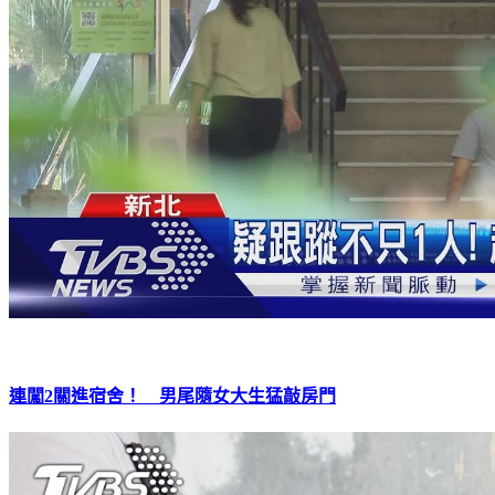
連闖2關進宿舍！ 男尾隨女大生猛敲房門