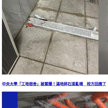
中央大學「工地宿舍」被罵爆！滿地碎石漆亂噴 校方回應了