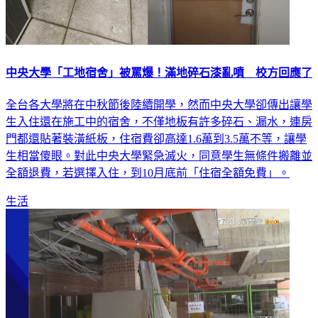
中央大學「工地宿舍」被罵爆！滿地碎石漆亂噴 校方回應了
全台各大學將在中秋節後陸續開學，然而中央大學卻傳出讓學
生入住還在施工中的宿舍，不僅地板有許多碎石、漏水，連房
門都還貼著裝潢紙板，住宿費卻高達1.6萬到3.5萬不等，讓學
生相當傻眼。對此中央大學緊急滅火，同意學生無條件搬離並
全額退費，若選擇入住，到10月底前「住宿全額免費」。
生活