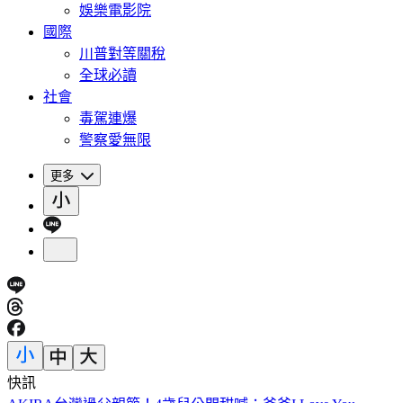
娛樂電影院
國際
川普對等關稅
全球必讀
社會
毒駕連爆
警察愛無限
更多
快訊