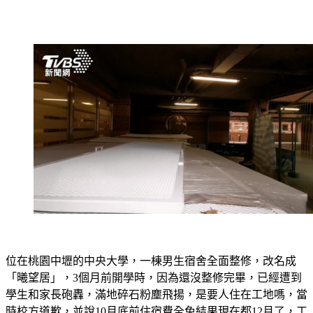
位在桃園中壢的中央大學，一棟男生宿舍全面整修，改名成
「曦望居」，3個月前開學時，因為還沒整修完畢，已經遭到
學生和家長砲轟，滿地碎石粉塵飛揚，是要人住在工地嗎，當