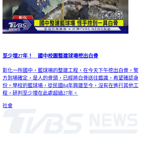
至少埋27年！ 國中校園整建球場挖出白骨
彰化一所國中，籃球場的整建工程，在今天下午挖出白骨，警
方到場確定，是人的骨頭，已經將白骨送往鑑識，希望確認身
份。學校的籃球場，從民國84年興建至今，沒有在進行其他工
程，研判至少埋在此處超過27年。
社會