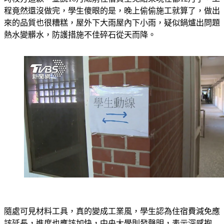
時校方道歉，並說10月底前住宿費全免結果現在都12月了，工
程竟然還沒做完，學生傻眼的是，晚上偷偷施工就算了，做出
來的品質也很糟糕，屋外下大雨屋內下小雨，疑似鍋爐出問題
熱水變髒水，防護措施不佳碎石從天而降。
隨處可見材料工具，真的變成工業風，學生認為住宿費減免應